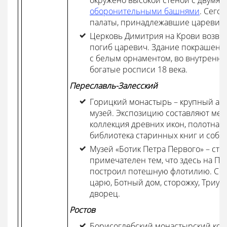
окружено высокой стеной с двумя 
оборонительными башнями
. Сего
палаты, принадлежавшие царевич
Церковь Димитрия на Крови возведе
погиб царевич. Здание покрашено 
с белым орнаментом, во внутренн
богатые росписи 18 века.
Переславль-Залесский
Горицкий монастырь – крупный ар
музей. Экспозицию составляют мебе
коллекция древних икон, полотна 
библиотека старинных книг и собр
Музей «Ботик Петра Первого» – ст
примечателен тем, что здесь на П
построил потешную флотилию. Сег
царю, Ботный дом, сторожку, Триу
дворец.
Ростов
Борисоглебский монастырский комп