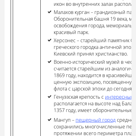
икон во внутренних залах распола
Малахов курган – грандиозный памя
Оборонительная башня 19 века, му
освобождения города, мемориальны
красивый парк.
Херсонес – старейший памятник Се
греческого городка античной эпох
Киевский принял христианство.
Военно-исторический музей в чест
считается старейшим из аналогичн
1869 году, находится в красивейше
ценную экспозицию, посвященную 
флота с царской эпохи до сегодняш
Генуэзская крепость с
интересным 
располагается на высоте над Балак
1357 году, имеет оборонительные 
Мангуп –
пещерный город
среднев
сохранились многочисленные пеще
протяжении всего периметра плато