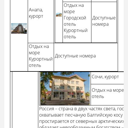
Отдых на
Анапа,
море
курорт
Городской
Доступные
отель
номера
Курортный
отель
Отдых на
море
Доступные номера
Курортный
отель
Сочи, курорт
Отдых на море
К
отель
Россия – страна в двух частях света, гос
охватывает песчаную Балтийскую косу и 
простирается от северных арктических 
обладает невообразимым богатством – 