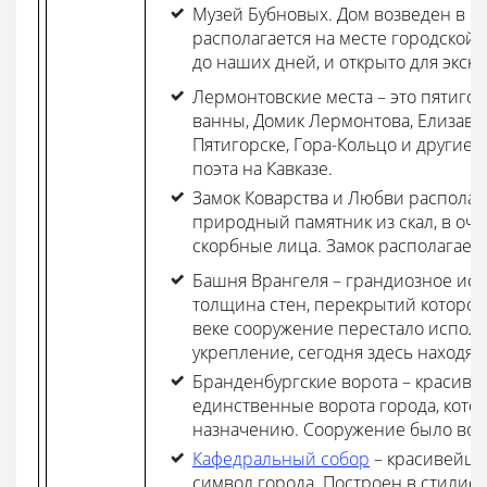
Музей Бубновых. Дом возведен в 18
располагается на месте городской 
до наших дней, и открыто для экску
Лермонтовские места – это пятиго
ванны, Домик Лермонтова, Елизаве
Пятигорске, Гора-Кольцо и другие 
поэта на Кавказе.
Замок Коварства и Любви располага
природный памятник из скал, в оч
скорбные лица. Замок располагаетс
Башня Врангеля – грандиозное ист
толщина стен, перекрытий которого
веке сооружение перестало исполь
укрепление, сегодня здесь находят
Бранденбургские ворота – красив
единственные ворота города, кото
назначению. Сооружение было возв
Кафедральный собор
– красивейши
символ города. Построен в стилист