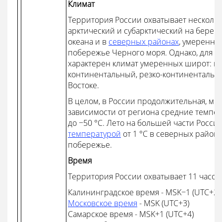
Климат
Территория России охватывает нескольк
арктический и субарктический на берег
океана и в
северных районах
, умеренны
побережье Черного моря. Однако, для б
характерен климат умеренных широт: к
континентальный, резко-континентальн
Востоке.
В целом, в России продолжительная, мно
зависимости от региона средние темпер
до −50 °C. Лето на большей части Росс
температурой
от 1 °С в северных район
побережье.
Время
Территория России охватывает 11 часов
Калининградское время - MSK−1 (UTC+2)
Московское время
- MSK (UTC+3)
Самарское время - MSK+1 (UTC+4)