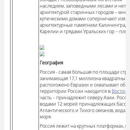
наследием, заповедными лесами и нетр
архитектурой старинных городов – мно
купеческими домами соперничают изящн
архитектурные памятники Калининграда
Карелии и грядами Уральских гор – пля
География
Россия - самая большая по площади стр
занимающая 17,1 миллиона квадратных 
расположено Евразии и охватывает обе 
территории России находится в
Восточн
часть – принадлежит северу Азии. Росс
водами 12 морей принадлежащих бассе
Атлантического и Тихого океанов, водам
моря.
Россия лежит на крупных платформах, п