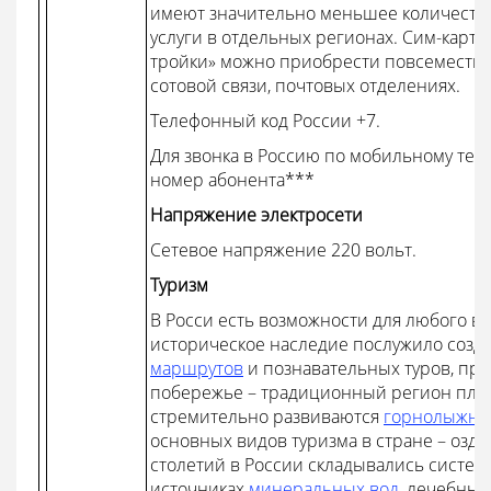
имеют значительно меньшее количество
услуги в отдельных регионах. Сим-карт
тройки» можно приобрести повсеместно 
сотовой связи, почтовых отделениях.
Телефонный код России +7.
Для звонка в Россию по мобильному теле
номер абонента***
Напряжение электросети
Сетевое напряжение 220 вольт.
Туризм
В Росси есть возможности для любого ви
историческое наследие послужило соз
маршрутов
и познавательных туров, пр
побережье – традиционный регион пля
стремительно развиваются
горнолыжны
основных видов туризма в стране – оз
столетий в России складывались система
источниках
минеральных вод
, лечебных 