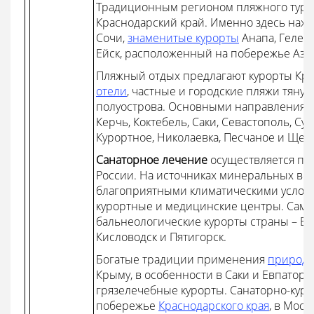
Традиционным регионом пляжного туриз
Краснодарский край. Именно здесь нахо
Сочи,
знаменитые курорты
Анапа, Геленд
Ейск, расположенный на побережье Азов
Пляжный отдых предлагают курорты Кры
отели
, частные и городские пляжи тянут
полуострова. Основными направлениями
Керчь, Коктебель, Саки, Севастополь, Суд
Курортное, Николаевка, Песчаное и Щел
Санаторное лечение
осуществляется пр
России. На источниках минеральных вод,
благоприятными климатическими услови
курортные и медицинские центры. Сам
бальнеологические курорты страны – Ес
Кисловодск и Пятигорск.
Богатые традиции применения
природн
Крыму, в особенности в Саки и Евпатори
грязелечебные курорты. Санаторно-кур
побережье
Краснодарского края
, в Моск