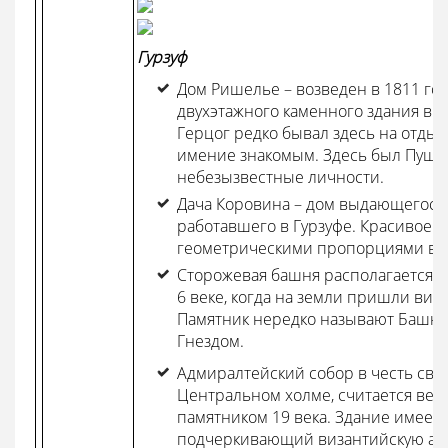
Гурзуф
Дом Ришелье – возведен в 1811 го
двухэтажного каменного здания в 
Герцог редко бывал здесь на отдых
имение знакомым. Здесь был Пушки
небезызвестные личности.
Дача Коровина – дом выдающегося
работавшего в Гурзуфе. Красивое з
геометрическими пропорциями в с
Сторожевая башня располагается на
6 веке, когда на земли пришли виз
Памятник нередко называют Башн
Гнездом.
Адмиралтейский собор в честь св.
Центральном холме, считается в
памятником 19 века. Здание имеет
подчеркивающий византийскую архи