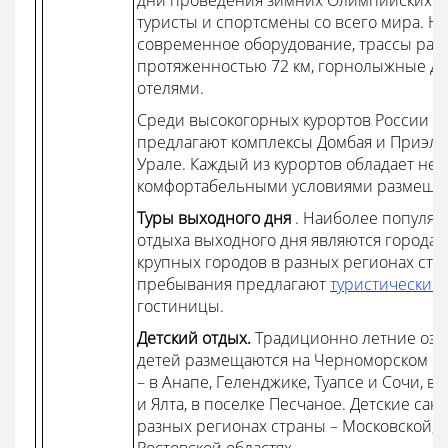
дни проведения зимних Олимпийских иг
туристы и спортсмены со всего мира. На
современное оборудование, трассы раз
протяженностью 72 км, горнолыжные д
отелями.
Среди высокогорных курортов России
г
предлагают комплексы Домбая и Приэльб
Урале. Каждый из курортов обладает не
комфортабельными условиями размеще
Туры выходного дня
. Наиболее популя
отдыха выходного дня являются города 
крупных городов в разных регионах стр
пребывания предлагают
туристические 
гостиницы.
Детский отдых.
Традиционно летние озд
детей размещаются на Черноморском по
– в Анапе, Геленджике, Туапсе и Сочи, в
и Ялта, в поселке Песчаное. Детские сан
разных регионах страны – Московской, 