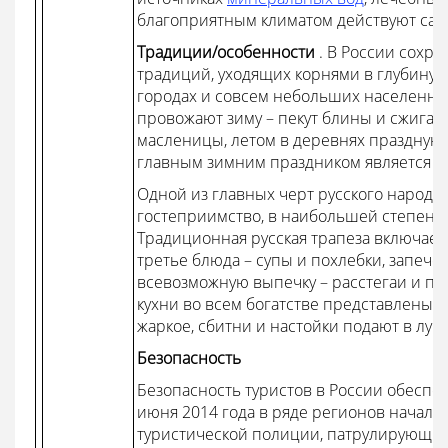
благоприятным климатом действуют сана
Традиции/особенности
. В России сохр
традиций, уходящих корнями в глубину в
городах и совсем небольших населенных
провожают зиму – пекут блины и сжигаю
масленицы, летом в деревнях празднуют 
главным зимним праздником является Н
Одной из главных черт русского народа 
гостеприимство, в наибольшей степени
Традиционная русская трапеза включает 
третье блюда – супы и похлебки, запече
всевозможную выпечку – расстегаи и п
кухни во всем богатстве представлены в
жаркое, сбитни и настойки подают в луч
Безопасность
Безопасность туристов в России обеспе
июня 2014 года в ряде регионов начали
туристической полиции, патрулирующ