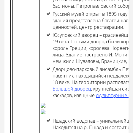
бастионы, Петропавловский собор.
Русский музей открыт в 1895 году 
здания представлена богатейшая 
ценностей, центр реставрации.
Юсуповский дворец – красивейши
19 века. Гостями дворца были коро
король Греции, королева Норвеги
лица. Здание построено И. Монигет
нем жили Шуваловы, Браницкие, Ю
Дворцово-парковый ансамбль Пете
памятник, находящийся невдалеке 
18 веке. На территории располага
Большой дворец
, крупнейшая сист
каскадов, изящные
скульптурные к
Пшадский водопад – уникальнейше
Находится на р. Пшада и состоит и