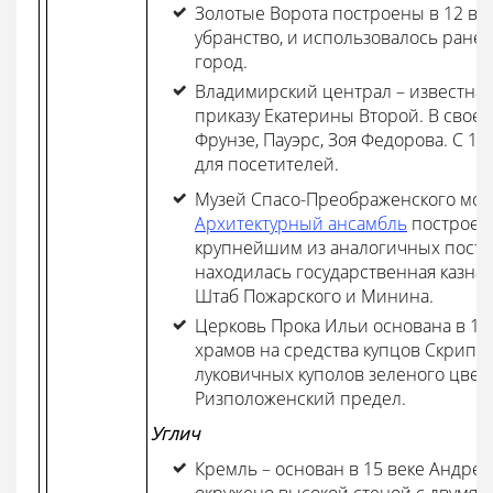
Золотые Ворота построены в 12 ве
убранство, и использовалось ране
город.
Владимирский централ – известная
приказу Екатерины Второй. В свое
Фрунзе, Пауэрс, Зоя Федорова. С 19
для посетителей.
Музей Спасо-Преображенского мон
Архитектурный ансамбль
построен 
крупнейшим из аналогичных постро
находилась государственная казна,
Штаб Пожарского и Минина.
Церковь Прока Ильи основана в 17
храмов на средства купцов Скрипи
луковичных куполов зеленого цвета
Ризположенский предел.
Углич
Кремль – основан в 15 веке Андр