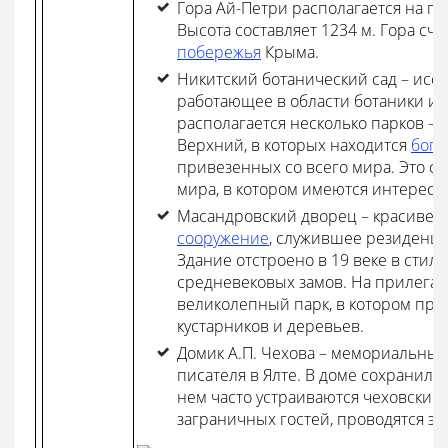
Гора Ай-Петри располагается на пл
Высота составляет 1234 м. Гора сч
побережья
Крыма.
Никитский ботанический сад – исс
работающее в области ботаники и 
располагается несколько парков –
Верхний, в которых находится
бога
привезенных со всего мира. Это с
мира, в котором имеются интересн
Масандровский дворец – красиве
сооружение
, служившее резиденци
Здание отстроено в 19 веке в стил
средневековых замов. На прилега
великолепный парк, в котором пре
кустарников и деревьев.
Домик А.П. Чехова – мемориальный
писателя в Ялте. В доме сохранилас
нем часто устраиваются чеховские 
заграничных гостей, проводятся эк