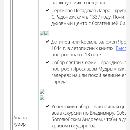
на экскурсиях в пещерах.
Сергиево Посадская Лавра – круп
С.Радонежским в 1337 году. Почит
духовный центр с богатейшей библ
Детинец или Кремль заложен Ярос
1044 г. в летописных книгах.
Высоч
построенная в 18 веке.
Собор святой Софии – грандиозное
построен Ярославом Мудрым как хра
галереях нашли покой великие епи
города.
Успенский собор – важнейшая церк
все экскурсии по Владимиру. Собор
Анапа,
Боголюбским Андреем, чтобы в да
курорт
храмом государства.