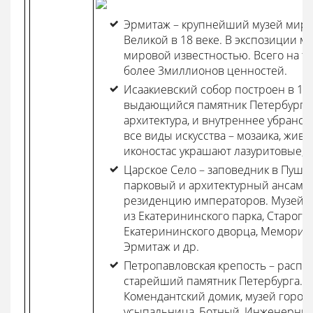
Эрмитаж – крупнейший музей мира
Великой в 18 веке. В экспозиции м
мировой известностью. Всего на т
более 3миллионов ценностей.
Исаакиевский собор построен в 19
выдающийся памятник Петербурга.
архитектура, и внутреннее убранст
все виды искусства – мозаика, жив
иконостас украшают лазуритовые, 
Царское Село – заповедник в Пушк
парковый и архитектурный ансамбл
резиденцию императоров. Музей ра
из Екатерининского парка, Старого 
Екатерининского дворца, Мемориал
Эрмитаж и др.
Петропавловская крепость – распол
старейший памятник Петербурга. В
Комендантский домик, музей город
усыпальница, Ботный, Инженерный