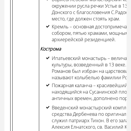
окружении русла речки Устье в 13
Донского с благословения С.Радоне
место, где должен стоять храм.
Кремль – основная достопримечате
собором, пятью храмами, мощными
архиерейской резиденцией.
Кострома
Ипатьевский монастырь – величай
культуры, возведенный в 13 веке. 
Романов был избран на царствован
называют колыбелью фамилии Ром
Пожарная каланча – красивейший п
находящийся на Сусанинской площ
античных времен, дополнено порти
Введенский монастырский комплекс
средства Дербенева по оригинальн
служил патриарх Тихон. В его зала
Алексия Елнатского, св. Василий К