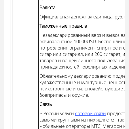
Валюта
Официальная денежная единица: рубль (
Таможенные правила
Незадекларированный ввоз и вывоз ва
эквивалентной 10000USD. Беспошлинный
потребления ограничен - спиртное и сиг
сигар или сигарилл, или 200 сигарет, или
товаров и вещей личного пользования: 
принадлежностей, ювелирных изделий, 
Обязательному декларированию подлежа
художественные и культурные ценности,
психотропные и сильнодействующие ле
боеприпасы и оружие.
Связь
В России услуги
сотовой связи
предостав
самыми крупными из них является, так н
мобильные операторы МТС, Мегафон и 