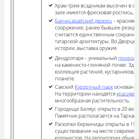
Храм трем всадникам высечен в ог
зале имеется фресковая роспись, с
Бахчисарайский дворец
– красивей
сооружение, ранее бывшее резиде
считается единственным сохранив
татарской архитектуры. Во Дворце 
истории, выставка оружия.
Дендропарк – уникальный
природн
на каменисто-глиняной почве. Зде
коллекция растений, кустарников, 
планете.
Сакский
Курортный парк
основан в 
На территории находятся
красиве
многообразная растительность.
Городище Беляус открыто в 20 веке, 
Памятник располагается на Тарханк
Раскопки Керкиниды открыты в 196
существование на месте современн
колонистов. На территории обнару