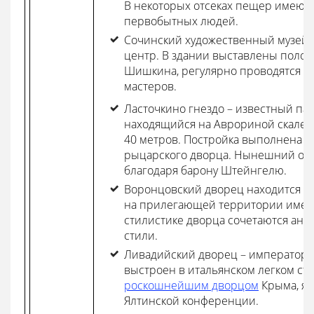
В некоторых отсеках пещер имеютс
первобытных людей.
Сочинский художественный музей 
центр. В здании выставлены полотн
Шишкина, регулярно проводятся в
мастеров.
Ласточкино гнездо – известный пам
находящийся на Аврориной скале,
40 метров. Постройка выполнена в
рыцарского дворца. Нынешний об
благодаря барону Штейнгелю.
Воронцовский дворец находится в А
на прилегающей территории имее
стилистике дворца сочетаются анг
стили.
Ливадийский дворец – императорс
выстроен в итальянском легком сти
роскошнейшим дворцом
Крыма, яв
Ялтинской конференции.