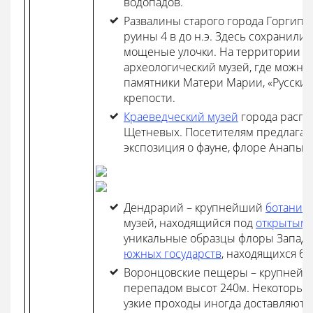
водопадов.
Развалины старого города Горгип
руины 4 в до н.э. Здесь сохранил
мощеные улочки. На территории р
археологический музей, где можно 
памятники Матери Марии, «Русские 
крепости.
Краеведческий музей
города распо
Щетневых. Посетителям предлагае
экспозиция о фауне, флоре Анапы, 
Дендрарий – крупнейший
ботанич
музей, находящийся под
открытым 
уникальные образцы флоры Западно
южных государств
, находящихся бл
Воронцовские пещеры – крупнейша
перепадом высот 240м. Некоторые 
узкие проходы иногда доставляют