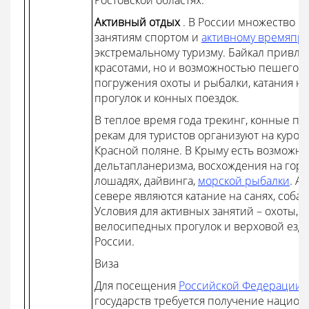
Ростовской областях.
Активный отдых
. В России множество м
занятиям спортом и
активному времяп
экстремальному туризму. Байкал привле
красотами, но и возможностью пешего т
погружения охоты и рыбалки, катания н
прогулок и конных поездок.
В теплое время года трекинг, конные пр
рекам для туристов организуют на курор
Красной поляне. В Крыму есть возможно
дельтапланеризма, восхождения на горы,
лошадях, дайвинга,
морской рыбалки
. А
севере являются катание на санях, соба
Условия для активных занятий – охоты, 
велосипедных прогулок и верховой езд
России.
Виза
Для посещения
Российской Федерации
г
государств требуется получение национ