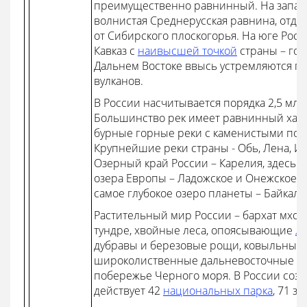
преимущественно равнинный. На запад
волнистая Среднерусская равнина, отде
от Сибирского плоскогорья. На юге Рос
Кавказ с
наивысшей точкой
страны – гор
Дальнем Востоке ввысь устремляются п
вулканов.
В России насчитывается порядка 2,5 млн.
Большинство рек имеет равнинный харак
бурные горные реки с каменистыми по
Крупнейшие реки страны - Обь, Лена, И
Озерный край России – Карелия, здесь 
озера Европы – Ладожское и Онежское, 
самое глубокое озеро планеты – Байкал.
Растительный мир России – бархат мхов
тундре, хвойные леса, опоясывающие
л
дубравы и березовые рощи, ковыльные 
широколиственные дальневосточные лес
побережье Черного моря. В России соз
действует 42
национальных парка
, 71 з