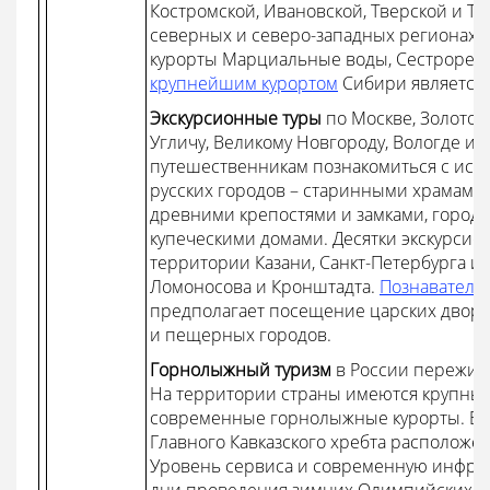
Костромской, Ивановской, Тверской и Тул
северных и северо-западных регионах 
курорты Марциальные воды, Сестрорецк,
крупнейшим курортом
Сибири является 
Экскурсионные туры
по Москве, Золотом
Угличу, Великому Новгороду, Вологде и
путешественникам познакомиться с ист
русских городов – старинными храмами
древними крепостями и замками, город
купеческими домами. Десятки экскурси
территории Казани, Санкт-Петербурга и 
Ломоносова и Кронштадта.
Познаватель
предполагает посещение царских двор
и пещерных городов.
Горнолыжный туризм
в России пережив
На территории страны имеются крупны
современные горнолыжные курорты. В
Главного Кавказского хребта расположен
Уровень сервиса и современную инфрас