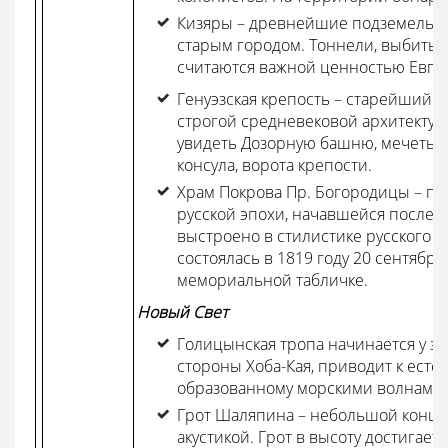
Кизяры – древнейшие подземельны
старым городом. Тоннели, выбитые
считаются важной ценностью Евпа
Генуэзская крепость – старейший п
строгой средневековой архитектур
увидеть Дозорную башню, мечеть, 
консула, ворота крепости.
Храм Покрова Пр. Богородицы – п
русской эпохи, начавшейся после
выстроено в стилистике русского к
состоялась в 1819 году 20 сентября
мемориальной табличке.
Новый Свет
Голицынская тропа начинается у з
стороны Хоба-Кая, приводит к естес
образованному морскими волнами в
Грот Шаляпина – небольшой конце
акустикой. Грот в высоту достигает 