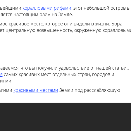
сивейшими
коралловыми рифами
, этот небольшой остров в
ляется настоящим раем на Земле.
мое красивое место, которое они видели в жизни. Бора-
меет центральную возвышенность, окруженную коралловым
адеемся, что вы получили удовольствие от нашей статьи..
я
самых красивых мест отдельных стран, городов и
иями.
ругими
красивыми местами
Земли под расслабляющую