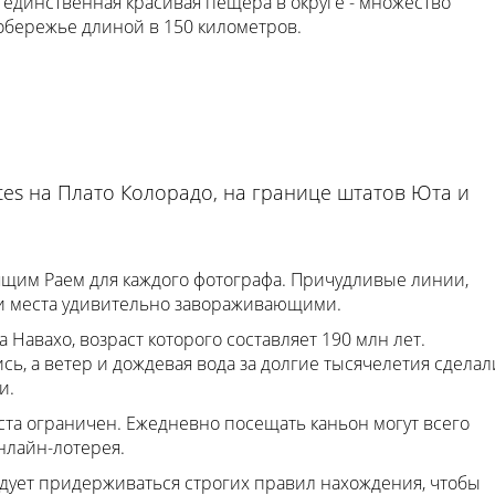
 единственная красивая пещера в округе - множество
обережье длиной в 150 километров.
tes на Плато Колорадо, на границе штатов Юта и
ящим Раем для каждого фотографа. Причудливые линии,
ти места удивительно завораживающими.
 Навахо, возраст которого составляет 190 млн лет.
ь, а ветер и дождевая вода за долгие тысячелетия сделал
и.
еста ограничен. Ежедневно посещать каньон могут всего
нлайн-лотерея.
ледует придерживаться строгих правил нахождения, чтобы