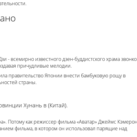
ательности.
гано
Дзи - всемирно известного дзен-буддистского храма звонко
создавая причудливые мелодии.
вила правительство Японии внести бамбуковую рощу в
ностей страны.
винции Хунань в (Китай).
ара». Потому как режиссер фильма «Аватар» Джеймс Кэмеро
анием фильма, в котором он использовал парящие над