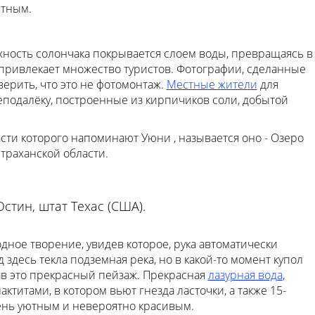
стным.
хность солончака покрывается слоем воды, превращаясь в
 привлекает множество туристов. Фотографии, сделанные
верить, что это не фотомонтаж.
Местные жители
для
еподалёку, построенные из кирпичиков соли, добытой
асти которого напоминают Уюни , называется оно - Озеро
траханской области.
стин, штат Техас (США).
дное творение, увидев которое, рука автоматически
д здесь текла подземная река, но в какой-то момент купол
в это прекрасный пейзаж. Прекрасная
лазурная вода
,
титами, в котором вьют гнезда ласточки, а также 15-
ень уютным и невероятно красивым.