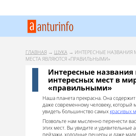
ГЛАВНАЯ
→
ЩУКА
→ ИНТЕРЕСНЫЕ НАЗВАНИЯ МЕ
МЕСТА ЯВЛЯЮТСЯ «ПРАВИЛЬНЫМИ»
Интересные названия 
интересных мест в мир
«правильными»
Наша планета прекрасна. Она содержит
даже современному человеку, который м
увидеть большинство самых
красивых м
Позвольте нам мысленно перенести вас 
этих мест. Вы увидите и удивительные
пейзажи, холодные пещеры и даже мале