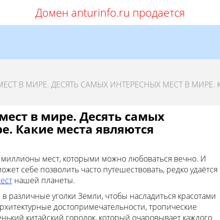
Домен anturinfo.ru продается
СТ В МИРЕ. ДЕСЯТЬ САМЫХ ИНТЕРЕСНЫХ МЕСТ В МИРЕ. 
мест в мире. Десять самых
е. Какие места являются
 миллионы мест, которыми можно любоваться вечно. И
ожет себе позволить часто путешествовать, редко удаётся
ест
нашей планеты.
в различные уголки Земли, чтобы насладиться красотами
 архитектурные достопримечательности, тропические
нький китайский городок, который очаровывает каждого