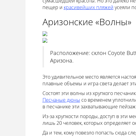
сумасшедшей красоты. Но это далеко не
пещер и
красивейших пляжей
усеяли п
Аризонские «Волны»
Расположение: склон Coyote But
Аризона.
Это удивительное место является насто
плавные объемы и игра света делает э
Состоят эти волны из хрупкого песчаника
Песчаные дюны
со временем уплотнилис
в песчанике эти захватывающие пейзаж
Из-за хрупкости породы, доступ в эти м
лишь 20 человек, которых определяет о
Да и тем, кому повезло попасть сюда с