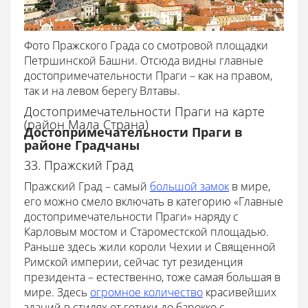
Фото Пражского Града со смотровой площадки
Петршинской Башни. Отсюда видны главные
достопримечательности Праги – как на правом,
так и на левом берегу Влтавы.
Достопримечательности Праги на карте
(район Мала Страна)
Достопримечательности Праги в
районе Градчаны
33. Пражский Град
Пражский Град – самый
большой замок
в мире,
его можно смело включать в категорию «Главные
достопримечательности Праги» наряду с
Карловым мостом и Староместской площадью.
Раньше здесь жили короли Чехии и Священной
Римской империи, сейчас тут резиденция
президента – естественно, тоже самая большая в
мире. Здесь
огромное количество
красивейших
зданий в стилях от готики до барокко с