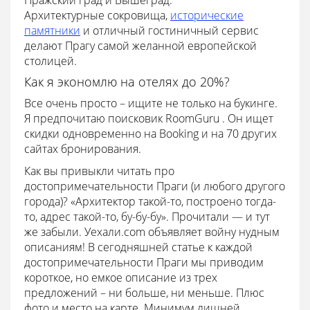
Пражский град и Вышеград.
Архитектурные сокровища,
исторические
памятники
и отличный гостиничный сервис
делают Прагу самой желанной европейской
столицей.
Как я экономлю на отелях до 20%?
Все очень просто – ищите не только на букинге.
Я предпочитаю поисковик RoomGuru . Он ищет
скидки одновременно на Booking и на 70 других
сайтах бронирования.
Как вы привыкли читать про
достопримечательности Праги (и любого другого
города)? «Архитектор такой-то, построено тогда-
то, адрес такой-то, бу-бу-бу». Прочитали — и тут
же забыли. Уехали.com объявляет войну нудным
описаниям! В сегодняшней статье к каждой
достопримечательности Праги мы приводим
короткое, но емкое описание из трех
предложений – ни больше, ни меньше. Плюс
фото и место на карте. Минимум лишней