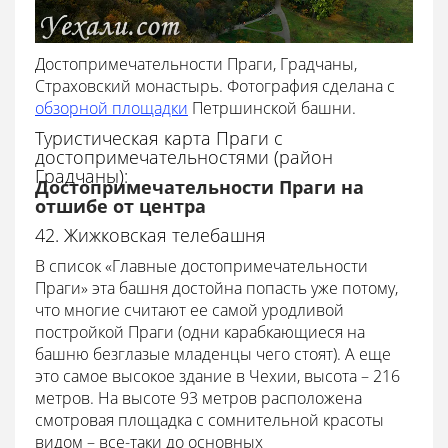
Достопримечательности Праги, Градчаны,
Страховский монастырь. Фотография сделана с
обзорной площадки
Петршинской башни.
Туристическая карта Праги с
достопримечательностями (район
Градчаны):
Достопримечательности Праги на
отшибе от центра
42. Жижковская телебашня
В список «Главные достопримечательности
Праги» эта башня достойна попасть уже потому,
что многие считают ее самой уродливой
постройкой Праги (одни карабкающиеся на
башню безглазые младенцы чего стоят). А еще
это самое высокое здание в Чехии, высота – 216
метров. На высоте 93 метров расположена
смотровая площадка с сомнительной красоты
видом – все-таки до основных