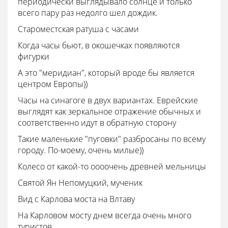
периодически выглядывало солнце и только
всего пару раз недолго шел дождик.
Староместская ратуша с часами
Когда часы бьют, в окошечках появляются
фигурки
А это "меридиан", который вроде бы является
центром Европы))
Часы на синагоге в двух вариантах. Еврейские
выглядят как зеркальное отражение обычных и
соответственно идут в обратную сторону
Такие маленькие "пуговки" разбросаны по всему
городу. По-моему, очень милые))
Колесо от какой-то оооочень древней мельницы
Святой Ян Непомуцкий, мученик
Вид с Карлова моста на Влтаву
На Карловом мосту днем всегда очень много
туристов