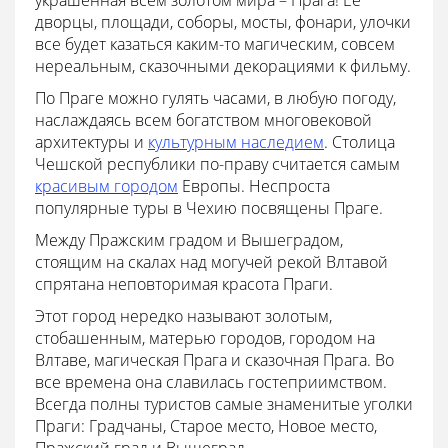
украшенная всем золотом мира – Прага! Ее
дворцы, площади, соборы, мосты, фонари, улочки
все будет казаться каким-то магическим, совсем
нереальным, сказочными декорациями к фильму.
По Праге можно гулять часами, в любую погоду,
наслаждаясь всем богатством многовековой
архитектуры и
культурным наследием
. Столица
Чешской республики по-праву считается самым
красивым городом
Европы. Неспроста
популярные туры в Чехию посвящены Праге.
Между Пражским градом и Вышеградом,
стоящим на скалах над могучей рекой Влтавой
спрятана неповторимая красота Праги.
Этот город нередко называют золотым,
стобашенным, матерью городов, городом на
Влтаве, магическая Прага и сказочная Прага. Во
все времена она славилась гостеприимством.
Всегда полны туристов самые знаменитые уголки
Праги: Градчаны, Старое место, Новое место,