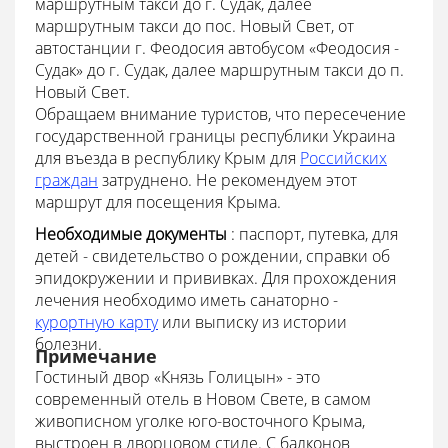
маршрутным такси до г. Судак, далее
маршрутным такси до пос. Новый Свет, от
автостанции г. Феодосия автобусом «Феодосия -
Судак» до г. Судак, далее маршрутным такси до п.
Новый Свет.
Обращаем внимание туристов, что пересечение
государственной границы республики Украина
для въезда в республику Крым для
Российских
граждан
затруднено. Не рекомендуем этот
маршрут для посещения Крыма.
Необходимые документы
: паспорт, путевка, для
детей - свидетельство о рождении, справки об
эпидокружении и прививках. Для прохождения
лечения необходимо иметь санаторно -
курортную карту
или выписку из истории
болезни.
Примечание
Гостиный двор «Князь Голицын» - это
современный отель в Новом Свете, в самом
живописном уголке юго-восточного Крыма,
выстроен в дворцовом стиле. С балконов