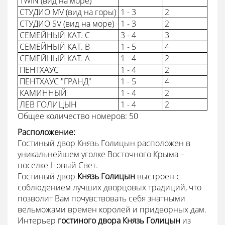
TWIN (вид на море)
СТУДИО MV (вид на горы)
1 - 3
2
СТУДИО SV (вид на море)
1 - 3
2
СЕМЕЙНЫЙ КАТ. С
3 - 4
3
СЕМЕЙНЫЙ КАТ. В
1 - 5
4
СЕМЕЙНЫЙ КАТ. А
1 - 4
2
ПЕНТХАУС
1 - 4
2
ПЕНТХАУС "ГРАНД"
1 - 5
4
КАМИННЫЙ
1 - 4
2
ЛЕВ ГОЛИЦЫН
1 - 4
2
Общее количество номеров: 50
Расположение:
Гостиный двор Князь Голицын
расположен в
уникальнейшем уголке Восточного Крыма –
поселке Новый Свет.
Гостиный двор
Князь Голицын
выстроен с
соблюдением лучших дворцовых традиций, что
позволит Вам почувствовать себя знатными
вельможами времен королей и придворных дам.
Интерьер
гостиного двора Князь Голицын
из