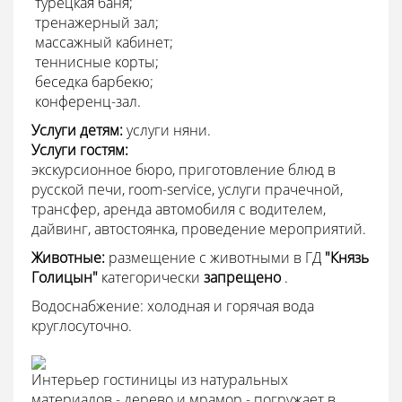

турецкая баня;

тренажерный зал;

массажный кабинет;

теннисные корты;

беседка барбекю;

конференц-зал.
Услуги детям:
услуги няни.
Услуги гостям:
экскурсионное бюро, приготовление блюд в
русской печи, room-service, услуги прачечной,
трансфер, аренда автомобиля с водителем,
дайвинг, автостоянка, проведение мероприятий.
Животные:
размещение с животными в ГД
"Князь
Голицын"
категорически
запрещено
.
Водоснабжение: холодная и горячая вода
круглосуточно.
Интерьер гостиницы из натуральных
материалов - дерево и мрамор - погружает в