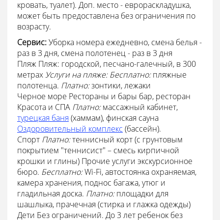
кровать, туалет). Доп. место - еврораскладушка,
может быть предоставлена без ограничения по
возрасту.
Сервис:
Уборка номера ежедневно, смена белья -
раз в 3 дня, смена полотенец - раз в 3 дня
Пляж Пляж: городской, песчано-галечный, в 300
метрах
Услуги на пляже:
Бесплатно:
пляжные
полотенца.
Платно:
зонтики, лежаки
Черное море Рестораны и бары бар, ресторан
Красота и СПА
Платно:
массажный кабинет,
турецкая баня
(хаммам), финская сауна
Оздоровительный комплекс
(бассейн).
Спорт
Платно:
теннисный корт (с грунтовым
покрытием "теннисист" – смесь кирпичной
крошки и глины) Прочие услуги экскурсионное
бюро.
Бесплатно:
Wi-Fi, автостоянка охраняемая,
камера хранения, поднос багажа, утюг и
гладильная доска.
Платно:
площадки для
шашлыка, прачечная (стирка и глажка одежды)
Дети Без ограничений. До 3 лет ребенок без