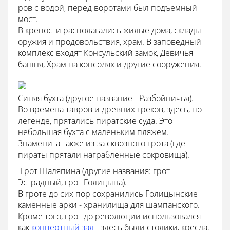
ров с водой, перед воротами был подъемный
мост.
В крепости располагались жилые дома, склады
оружия и продовольствия, храм. В заповедный
комплекс входят Консульский замок, Девичья
башня, Храм на консолях и другие сооружения.
Синяя бухта
(другое название - Разбойничья).
Во времена тавров и древних греков, здесь, по
легенде, прятались пиратские суда. Это
небольшая бухта с маленьким пляжем.
Знаменита также из-за сквозного грота (где
пираты прятали награбленные сокровища).
 Грот Шаляпина (другие названия: грот
Эстрадный, грот Голицына).
В гроте до сих пор сохранились Голицынские
каменные арки - хранилища для шампанского.
Кроме того, грот до революции использовался
как
концертный зал
- здесь были столики, кресла.