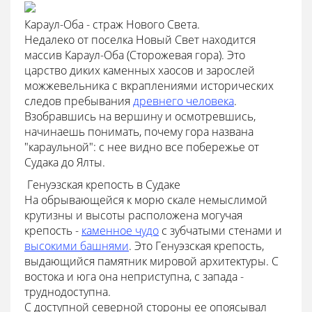
Караул-Оба - страж Нового Света.
Недалеко от поселка Новый Свет находится
массив Караул-Оба (Сторожевая гора). Это
царство диких каменных хаосов и зарослей
можжевельника с вкраплениями исторических
следов пребывания
древнего человека
.
Взобравшись на вершину и осмотревшись,
начинаешь понимать, почему гора названа
"караульной": с нее видно все побережье от
Судака до Ялты.
 Генуэзская крепость в Судаке
На обрывающейся к морю скале немыслимой
крутизны и высоты расположена могучая
крепость -
каменное чудо
с зубчатыми стенами и
высокими башнями
. Это Генуэзская крепость,
выдающийся памятник мировой архитектуры. С
востока и юга она неприступна, с запада -
труднодоступна.
С доступной северной стороны ее опоясывал