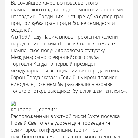
Высочайшее качество новосветского
шампанского подтверждено многочисленными
наградами. Среди них – четыре кубка супер гран
при, три кубка гран при, и более семидесяти
медалей.
А в 1997 году Париж вновь преклонил колени
перед шампанским «Новый Свет»: крымское
шампанское получило золотую статуэтку
Международного европейского клуба
торговли.Когда-то первый президент
международной ассоциации винограда и вина
барон Леруа сказал: «Если бы миром правили
виноделы, то в нем бы раздавались взрывы
только от открывающихся бутылок шампанского».
Конференц-сервис:
Расположенный в уютной тихой бухте поселка
Новый Свет отель удобен для проведения
семинаров, конференций, тренингов и
подобного рода мероприятий.  конференц-зал -