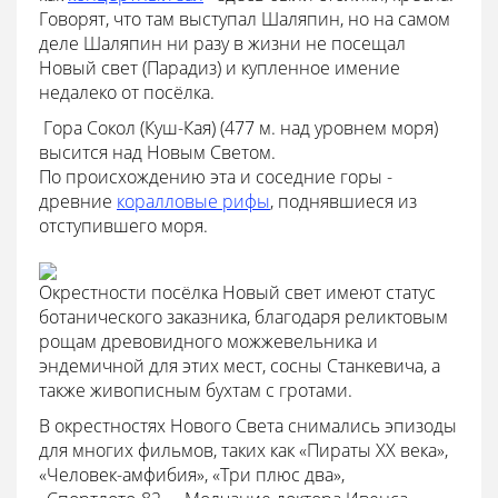
Говорят, что там выступал Шаляпин, но на самом
деле Шаляпин ни разу в жизни не посещал
Новый свет (Парадиз) и купленное имение
недалеко от посёлка.
 Гора Сокол (Куш-Кая) (477 м. над уровнем моря)
высится над Новым Светом.
По происхождению эта и соседние горы -
древние
коралловые рифы
, поднявшиеся из
отступившего моря.
Окрестности посёлка Новый свет имеют статус
ботанического заказника, благодаря реликтовым
рощам древовидного можжевельника и
эндемичной для этих мест, сосны Станкевича, а
также живописным бухтам с гротами.
В окрестностях Нового Света снимались эпизоды
для многих фильмов, таких как «Пираты XX века»,
«Человек-амфибия», «Три плюс два»,