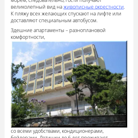
морем, следовательно, гости получают
великолепный вид на
живописные окрестности
.
К пляжу всех желающих спускают на лифте или
доставляют специальным автобусом.
Здешние апартаменты – разноплановой
комфортности,
со всеми удобствами, кондиционерами,
бойлерами. Детишки до 6 лет проживают