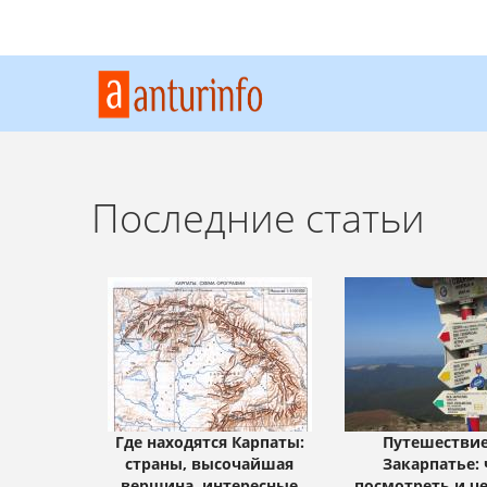
Последние статьи
Где находятся Карпаты:
Путешествие
страны, высочайшая
Закарпатье: 
вершина, интересные
посмотреть и ч