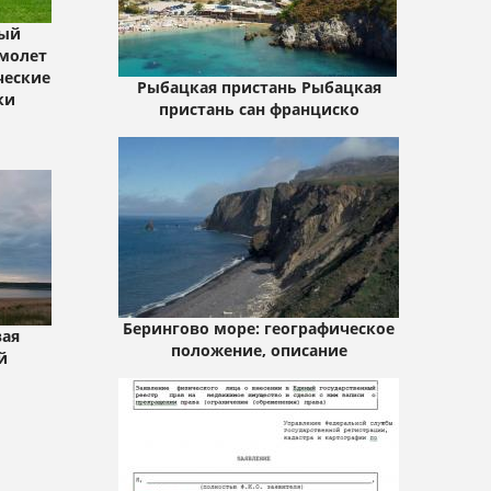
ный
молет
ические
Рыбацкая пристань Рыбацкая
ки
пристань сан франциско
Берингово море: географическое
вая
положение, описание
й