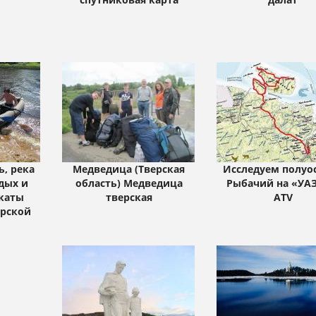
ь, река
Медведица (Тверская
Исследуем полуо
дых и
область) Медведица
Рыбачий на «УАЗ
каты
тверская
ATV
рской