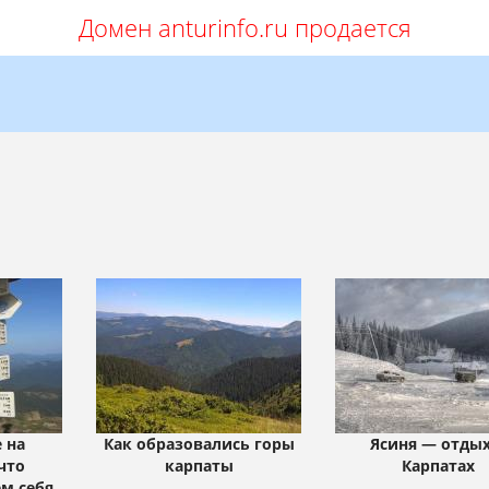
Домен anturinfo.ru продается
 на
Как образовались горы
Ясиня — отдых
что
карпаты
Карпатах
ем себя