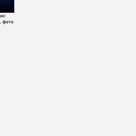
ро:
, фото