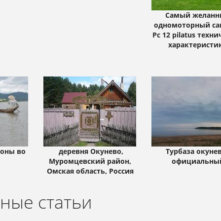
Самый желан
одномоторный са
Pc 12 pilatus техн
характеристи
лоны во
деревня Окунево,
Турбаза окуне
Муромцевский район,
официальны
Омская область, Россия
ные статьи