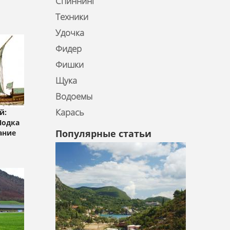
Спиннинг
Техники
Удочка
Фидер
Фишки
Щука
Водоемы
Карась
й:
Лодка
Популярные статьи
ание