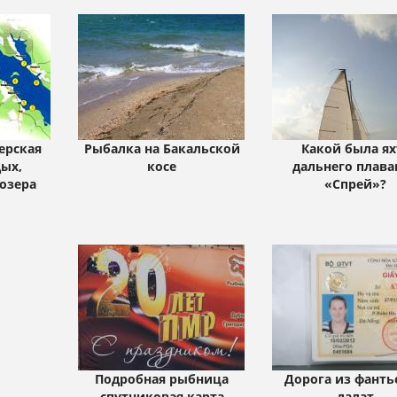
ерская
Рыбалка на Бакальской
Какой была ях
дых,
косе
дальнего плава
 озера
«Спрей»?
Подробная рыбница
Дорога из фанть
спутниковая карта
далат