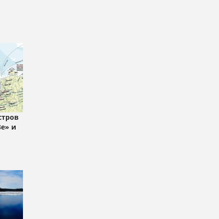
стров
е» и