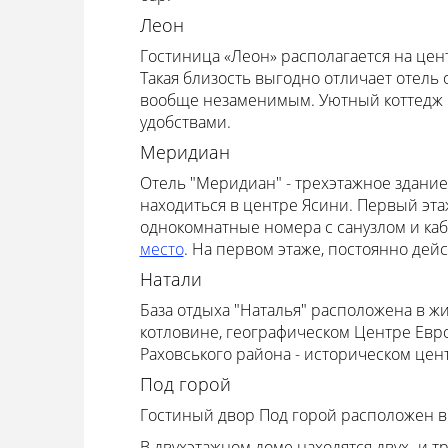
Леон
Гостиница «Леон» располагается на цен
Такая близость выгодно отличает отель о
вообще незаменимым. Уютный коттедж им
удобствами.
Меридиан
Отель "Меридиан" - трехэтажное здание
находиться в центре Ясини. Первый этаж:
однокомнатные номера с санузлом и ка
место
. На первом этаже, постоянно дейс
Натали
База отдыха "Наталья" расположена в ж
котловине, географическом Центре Евро
Раховського района - историческом цен
Под горой
Гостиный двор Под горой расположен в 
В двухэтажном доме находятся двух- и 