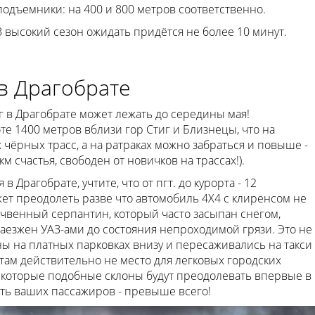
подъемники: на 400 и 800 метров соответственно.
 высокий сезон ожидать придётся не более 10 минут.
в Драгобрате
 в Драгобрате может лежать до середины мая!
е 1400 метров вблизи гор Стиг и Близнецы, что на
 чёрных трасс, а на ратраках можно забраться и повыше -
м счастья, свободен от новичков на трассах!).
в Драгобрате, учтите, что от пгт. до курорта - 12
ет преодолеть разве что автомобиль 4Х4 с клиренсом не
 почвенный серпантин, который часто засыпан снегом,
заезжен УАЗ-ами до состояния непроходимой грязи. Это не
ы на платных парковках внизу и пересаживались на такси
 там действительно не место для легковых городских
, которые подобные склоны будут преодолевать впервые в
ть ваших пассажиров - превыше всего!