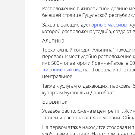
Расположение в живописной долине меж
бывшей столице Гуцульской республики
Захватывающие дух
горные массивы
, ж
которой расположена усадьба, создают 
Альпина
Трехэтажный котедж "Альпина" находитс
перевал). Имеет удобно расположение к
км); 500м от автороги Яремче-Рахов, в 6
живописный вид
на г.Говерла и г.Петро
центральное.
Также к услугам отдыхающих: парковка,
курортам Буковель и Драгобрат
Барвинок
Усадьба расположена в центре пгт. Ясиня
этажей и располагает 4 номерами. Общая
На первом этаже находится столовая и 
удобствами на этаже. На втором этаже 