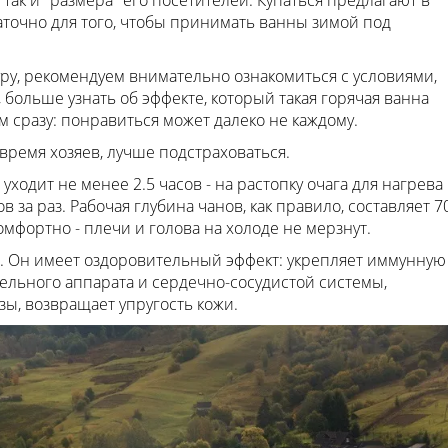
 так и "размера" его посетителей. Купаться предлагают в
аточно для того, чтобы принимать ванны зимой под
ру, рекомендуем внимательно ознакомиться с условиями,
 больше узнать об эффекте, который такая горячая ванна
м сразу: понравиться может далеко не каждому.
 время хозяев, лучше подстраховаться.
 уходит не менее 2.5 часов - на растопку очага для нагрева
в за раз. Рабочая глубина чанов, как правило, составляет 7
омфортно - плечи и голова на холоде не мерзнут.
е. Он имеет оздоровительный эффект: укрепляет иммунную
тельного аппарата и сердечно-сосудистой системы,
ы, возвращает упругость кожи.