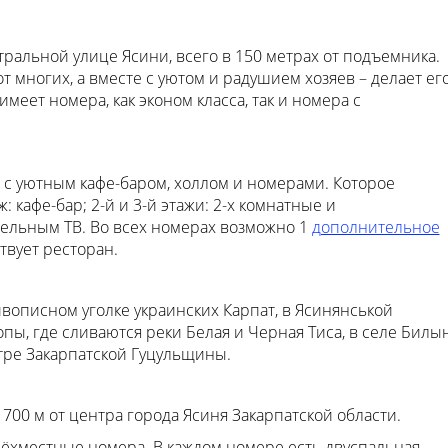
тральной улице Ясини, всего в 150 метрах от подъемника.
т многих, а вместе с уютом и радушием хозяев – делает ег
еет номера, как эконом класса, так и номера с
 с уютным кафе-баром, холлом и номерами. Которое
 кафе-бар; 2-й и 3-й этажи: 2-х комнатные и
бельным ТВ. Во всех номерах возможно 1
дополнительное
твует ресторан.
ивописном уголке украинских Карпат, в Ясинянськой
пы, где сливаются реки Белая и Черная Тиса, в селе Билы
тре Закарпатской Гуцульщины.
700 м от центра города Ясиня Закарпатской области.
трёхместные номера. В каждом номере есть двуспальная