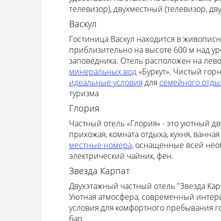
телевизор), двухместный (телевизор, дв
Васкул
Гостиница Васкул находится в живописно
приблизительно на высоте 600 м над у
заповедника. Отель расположен на лево
минеральных вод
«Буркут». Чистый гор
идеальные условия
для
семейного отды
туризма
Глория
Частный отель «Глория» - это уютный дв
прихожая, комната отдыха, кухня, ванная
местные номера
, оснащенные всей нео
электрический чайник, фен.
Звезда Карпат
Двухэтажный частный отель "Звезда Кар
Уютная атмосфера, современный интер
условия для комфортного пребывания го
бар.