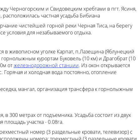
ду Черногорским и Свидовецким хребтами в пгт. Ясиня,
, расположилась частная усадьба Бибиана
урчание чистейшей горной реки Черная Тиса, на берегу
все условия для незабываемого отдыха.
я в живописном уголке Карпат, п.Лазещина (Яблунецкий
 горнолыжным курортам Буковель (10 км) и Драгобрат (10
00м от
железнодорожной станции
. Из окон открывается
с. Горячая и холодная вода постоянно, отопление
 беседка, мангал, организация трансфера к горнолыжным
, в 300 метрах от подъемника. Усадьба состоит из двух
 площадь участка - 0.08га.
трехместный номер (3 раздельные кровати, телевизор) с
расположены номера: трехместный (3 раздельные кровати,