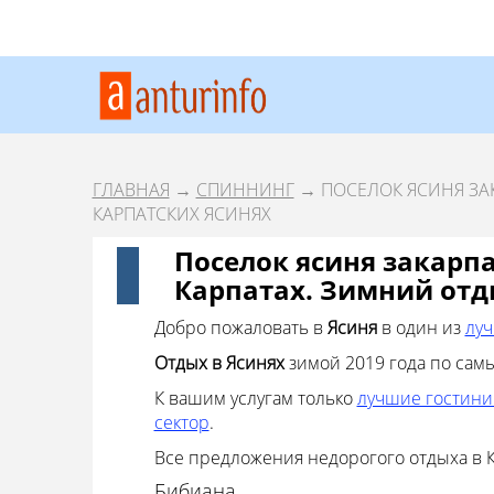
ГЛАВНАЯ
→
СПИННИНГ
→ ПОСЕЛОК ЯСИНЯ ЗАК
КАРПАТСКИХ ЯСИНЯХ
Поселок ясиня закарпа
Карпатах. Зимний отд
Добро пожаловать в
Ясиня
в один из
луч
Отдых в Ясинях
зимой 2019 года по са
К вашим услугам только
лучшие гостин
сектор
.
Все предложения недорогого отдыха в 
Бибиана