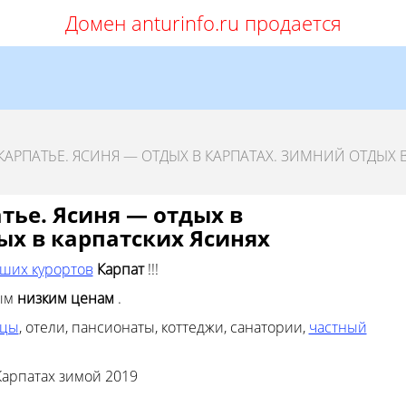
Домен anturinfo.ru продается
АРПАТЬЕ. ЯСИНЯ — ОТДЫХ В КАРПАТАХ. ЗИМНИЙ ОТДЫХ 
тье. Ясиня — отдых в
ых в карпатских Ясинях
ших курортов
Карпат
!!!
мым
низким ценам
.
ицы
, отели, пансионаты, коттеджи, санатории,
частный
Карпатах зимой 2019