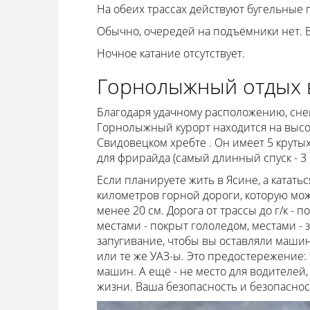
На обеих трассах действуют бугельные 
Обычно, очередей на подъёмники нет. В
Ночное катание отсутствует.
Горнолыжный отдых 
Благодаря удачному расположению, снег
Горнолыжный курорт находится на высот
Свидовецком хребте . Он имеет 5 крутых
для фрирайда (самый длинный спуск - 3 к
Если планируете жить в Ясине, а кататься 
километров горной дороги, которую мож
менее 20 см. Дорога от трассы до г/к -
местами - покрыт гололедом, местами - 
запугивание, чтобы вы оставляли машин
или те же УАЗ-ы. Это предостережение:
машин. А ещё - не место для водителей
жизни. Ваша безопасность и безопаснос