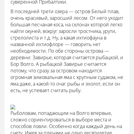
суверенной Прибалтики.
В последней трети озера — остров Белый плав,
очень красивый, заросший лесом. От него уходит
большая песчаная коса, на склонах которой легко
найти окуней, вокруг заросли тростника, урути,
стрелолиста и т.д. Ну, а какая ихтиофауна в
названной ихтиофлоре — говорить нет
необходимости. По обе стороны острова —
деревни: Завирье, которая считается рыбацкой, и
Бор Волго. А рыбацкой Завирье считается
потому, что сразу за островом находится
огромная зимовальная яма с крупным судаком, не
яма даже, а какой-то очаг рыбы и эхолот, если он
есть, не успевает считать рыбу.
Рыболовам, попадающим на Волго впервые,
сложно сориентироваться в выборе места и
способов ловли. Особенно когда каждый день на
счету. Имея за плечами не одно десятилетие