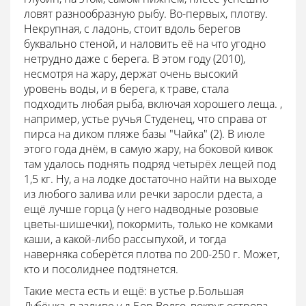
ловят разнообразную рыбу. Во-первых, плотву.
Некрупная, с ладонь, стоит вдоль берегов
буквально стеной, и наловить её на что угодно
нетрудно даже с берега. В этом году (2010),
несмотря на жару, держат очень высокий
уровень воды, и в берега, к траве, стала
подходить любая рыба, включая хорошего леща. ,
например, устье ручья Студенец, что справа от
пирса на диком пляже базы "Чайка" (2). В июле
этого года днём, в самую жару, на боковой кивок
там удалось поднять подряд четырёх лещей под
1,5 кг. Ну, а на лодке достаточно найти на выходе
из любого залива или речки заросли рдеста, а
ещё лучше горца (у него надводные розовые
цветы-шишечки), покормить, только не комками
каши, а какой-либо рассыпухой, и тогда
наверняка соберётся плотва по 200-250 г. Может,
кто и посолиднее подтянется.
Такие места есть и ещё: в устье р.Большая