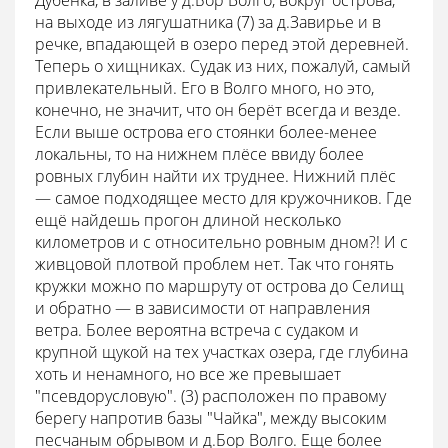
Дубёнка, в заливе у д.Бор Волго, вокруг острова,
на выходе из лягушатника (7) за д.Завирье и в
речке, впадающей в озеро перед этой деревней.
Теперь о хищниках. Судак из них, пожалуй, самый
привлекательный. Его в Волго много, но это,
конечно, не значит, что он берёт всегда и везде.
Если выше острова его стоянки более-менее
локальны, то на нижнем плёсе ввиду более
ровных глубин найти их труднее. Нижний плёс
— самое подходящее место для кружочников. Где
ещё найдешь прогон длиной несколько
километров и с относительно ровным дном?! И с
живцовой плотвой проблем нет. Так что гонять
кружки можно по маршруту от острова до Селищ
и обратно — в зависимости от направления
ветра. Более вероятна встреча с судаком и
крупной щукой на тех участках озера, где глубина
хоть и ненамного, но все же превышает
"псевдорусловую". (3) расположен по правому
берегу напротив базы "Чайка", между высоким
песчаным обрывом и д.Бор Волго. Еще более