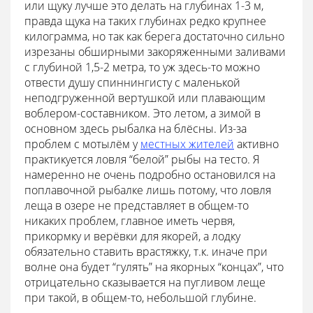
или щуку лучше это делать на глубинах 1-3 м,
правда щука на таких глубинах редко крупнее
килограмма, но так как берега достаточно сильно
изрезаны обширными закоряженными заливами
с глубиной 1,5-2 метра, то уж здесь-то можно
отвести душу спиннингисту с маленькой
неподгруженной вертушкой или плавающим
воблером-составником. Это летом, а зимой в
основном здесь рыбалка на блёсны. Из-за
проблем с мотылём у
местных жителей
активно
практикуется ловля “белой” рыбы на тесто. Я
намеренно не очень подробно остановился на
поплавочной рыбалке лишь потому, что ловля
леща в озере не представляет в общем-то
никаких проблем, главное иметь червя,
прикормку и верёвки для якорей, а лодку
обязательно ставить врастяжку, т.к. иначе при
волне она будет “гулять” на якорных “концах”, что
отрицательно сказывается на пугливом леще
при такой, в общем-то, небольшой глубине.