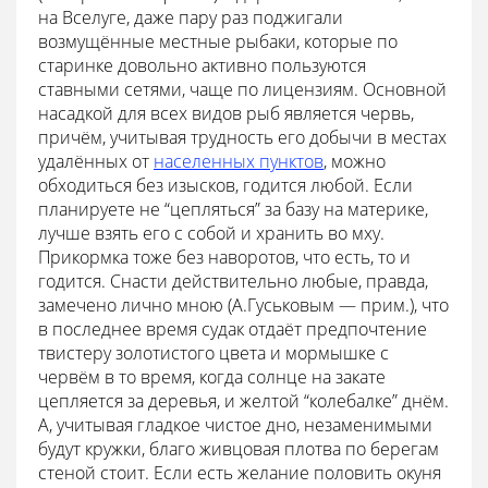
на Вселуге, даже пару раз поджигали
возмущённые местные рыбаки, которые по
старинке довольно активно пользуются
ставными сетями, чаще по лицензиям. Основной
насадкой для всех видов рыб является червь,
причём, учитывая трудность его добычи в местах
удалённых от
населенных пунктов
, можно
обходиться без изысков, годится любой. Если
планируете не “цепляться” за базу на материке,
лучше взять его с собой и хранить во мху.
Прикормка тоже без наворотов, что есть, то и
годится. Снасти действительно любые, правда,
замечено лично мною (А.Гуськовым — прим.), что
в последнее время судак отдаёт предпочтение
твистеру золотистого цвета и мормышке с
червём в то время, когда солнце на закате
цепляется за деревья, и желтой “колебалке” днём.
А, учитывая гладкое чистое дно, незаменимыми
будут кружки, благо живцовая плотва по берегам
стеной стоит. Если есть желание половить окуня