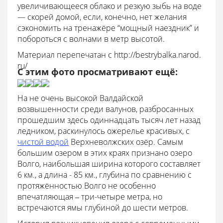
увеличивающееся облако и резкую зыбь на воде
— скорей домой, если, конечно, нет желания
сэкономить на тренажёре “мощный наездник” и
побороться с волнами в метр высотой.
Материал перепечатан с http://bestrybalka.narod.
ru/
С этим фото просматривают ещё:
На не очень высокой Валдайской
возвышенности среди валунов, разбросанных
прошедшим здесь одиннадцать тысяч лет назад
ледником, раскинулось ожерелье красивых, с
чистой водой
Верхневолжских озёр. Самым
большим озером в этих краях признано озеро
Волго, наибольшая ширина которого составляет
6 км., а длина - 85 км., глубина по сравнению с
протяжённостью Волго не особенно
впечатляющая ‒ три-четыре метра, но
встречаются ямы глубиной до шести метров.