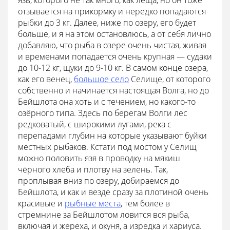
язь, которого не так много, как леща, но он тоже
отзывается на прикормку и нередко попадаются
рыбки до 3 кг. Далее, ниже по озеру, его будет
больше, и я на этом остановлюсь, а от себя лично
добавляю, что рыба в озере очень чистая, живая
и временами попадается очень крупная — судаки
до 10-12 кг, щуки до 9-10 кг. В самом конце озера,
как его венец,
большое село
Селище, от которого
собственно и начинается настоящая Волга, но до
Бейшлота она хоть и с течением, но какого-то
озёрного типа. Здесь по берегам Волги лес
редковатый, с широкими лугами, река с
перепадами глубин на которые указывают буйки
местных рыбаков. Кстати под мостом у Селищ
можно половить язя в проводку на мякиш
чёрного хлеба и плотву на зелень. Так,
проплывая вниз по озеру, добираемся до
Бейшлота, и как и везде сразу за плотиной очень
красивые и
рыбные места
, тем более в
стремнине за Бейшлотом ловится вся рыба,
включая и жереха, и окуня, а изредка и хариуса.