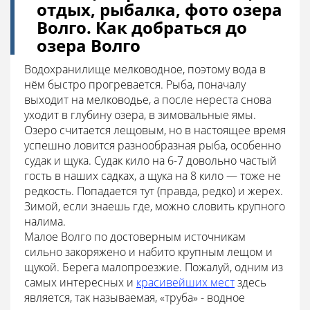
отдых, рыбалка, фото озера
Волго. Как добраться до
озера Волго
Водохранилище мелководное, поэтому вода в
нём быстро прогревается. Рыба, поначалу
выходит на мелководье, а после нереста снова
уходит в глубину озера, в зимовальные ямы.
Озеро считается лещовым, но в настоящее время
успешно ловится разнообразная рыба, особенно
судак и щука. Судак кило на 6-7 довольно частый
гость в наших садках, а щука на 8 кило — тоже не
редкость. Попадается тут (правда, редко) и жерех.
Зимой, если знаешь где, можно словить крупного
налима.
Малое Волго по достоверным источникам
сильно закоряжено и набито крупным лещом и
щукой. Берега малопроезжие. Пожалуй, одним из
самых интересных и
красивейших мест
здесь
является, так называемая, «труба» - водное