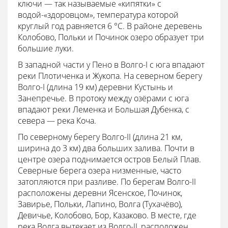
ключи — так называемые «кипятки» с
водой-«здоровцом», температура которой
круглый год равняется 6 °C. В районе деревень
Колобово, Польки и Починок озеро образует три
большие луки.
В западной части у Пено в Волго-I с юга впадают
реки Плотиченка и Жукопа. На северном берегу
Волго-I (длина 19 км) деревни Кустынь и
Занепречье. В протоку между озёрами с юга
впадают реки Леменка и Большая Дубенка, с
севера — река Коча.
По северному берегу Волго-II (длина 21 км,
ширина до 3 км) два больших залива. Почти в
центре озера поднимается остров Белый Плав.
Северные берега озера низменные, часто
затопляются при разливе. По берегам Волго-II
расположены деревни Ясенское, Починок,
Завирье, Польки, Лапино, Волга (Тухачёво),
Девичье, Колобово, Бор, Казаково. В месте, где
река Волга вытекает из Волго-II, расположен