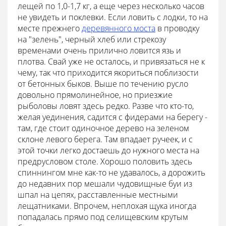
лещей по 1,0-1,7 кг, а еще через несколько часов
не увидеть и поклевки. Если ловить с лодки, то на
месте прежнего
деревянного моста
в проводку
на "зелень", черный хлеб или стрекозу
временами очень прилично ловится язь и
плотва. Свай уже не осталось, и привязаться не к
чему, так что приходится якориться поблизости
от бетонных быков. Выше по течению русло
довольно прямолинейное, но приезжие
рыболовы ловят здесь редко. Разве что кто-то,
желая уединения, садится с фидерами на берегу -
там, где стоит одиночное дерево на зеленом
склоне левого берега. Там впадает ручеек, и с
этой точки легко достаешь до нужного места на
предрусловом столе. Хорошо половить здесь
спиннингом мне как-то не удавалось, а дорожить
до недавних пор мешали чудовищные буи из
шпал на цепях, расставленные местными
лещатниками. Впрочем, неплохая щука иногда
попадалась прямо под селищевским крутым