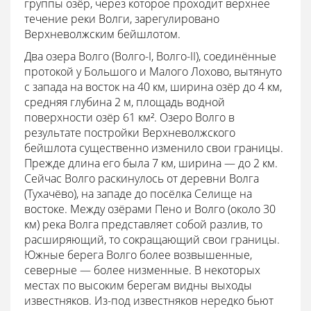
группы озёр, через которое проходит верхнее
течение реки Волги, зарегулировано
Верхневолжским бейшлотом.
Два озера Волго (Волго-I, Волго-II), соединённые
протокой у Большого и Малого Лохово, вытянуто
с запада на восток на 40 км, ширина озёр до 4 км,
средняя глубина 2 м, площадь водной
поверхности озёр 61 км². Озеро Волго в
результате постройки Верхневолжского
бейшлота существенно изменило свои границы.
Прежде длина его была 7 км, ширина — до 2 км.
Сейчас Волго раскинулось от деревни Волга
(Тухачёво), на западе до посёлка Селище на
востоке. Между озёрами Пено и Волго (около 30
км) река Волга представляет собой разлив, то
расширяющий, то сокращающий свои границы.
Южные берега Волго более возвышенные,
северные — более низменные. В некоторых
местах по высоким берегам видны выходы
известняков. Из-под известняков нередко бьют