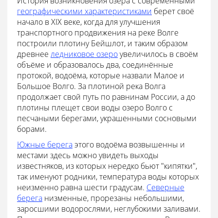
История возникновения озера с современными
географическими характеристиками
берет своё
начало в XIX веке, когда для улучшения
транспортного продвижения на реке Волге
построили плотину Бейшлот, и таким образом
древнее
ледниковое озеро
увеличилось в своём
объёме и образовалось два, соединённые
протокой, водоёма, которые назвали Малое и
Большое Волго. За плотиной река Волга
продолжает свой путь по равнинам России, а до
плотины плещет свои воды озеро Волго с
песчаными берегами, украшенными сосновыми
борами.
Южные берега
этого водоёма возвышенны и
местами здесь можно увидеть выходы
известняков, из которых нередко бьют "кипятки",
так именуют родники, температура воды которых
неизменно равна шести градусам.
Северные
берега
низменные, прорезаны небольшими,
заросшими водорослями, неглубокими заливами.