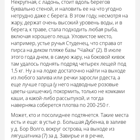
Некрупная, с ладонь, стоит вдоль берегов
буквально стеной, и наловить ее на что угодно
нетрудно даже с берега. В этом году, несмотря на
жару, держат очень высокий уровень воды, и в
берега, к траве, стала подходить любая рыба,
включая хорошего леща. Уловистое место,
например, устье ручья Студенец, что справа от
пирса на диком пляже базы "Чайка" (2). В июле
этого года днем, в самую жару, на боковой кивок
там удалось поднять подряд четырех лещей под
1,5 кг. Ну а на лодке достаточно найти на выходе
из любого залива или речки заросли рдеста, а
еще лучше горца (у него надводные розовые
цветы-шишечки), покормить, только не комками
каши, а какой-либо рассыпухой, и тогда
наверняка соберется плотва по 200-250 г.
Может, кто и посолиднее подтянется. Такие места
есть и еще: в устье р. Большая Дубенка, в заливе
у д. Бор Волго, вокруг острова, на выходе из
лягушатника (7) за д. Завирье и в речке,