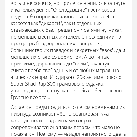
Хоть и не хочется, но придётся в эпилоге капнуть
и капельку дёгтя. "Оголодавшие" гости озера
ведут себя порой как хамоватые хозяева. Это
касается как "дикарей", так и отдельных
отдыхающих с баз. Грешат они сетями ну, никак
не меньше местных жителей. С последними-то
проще: рыбнадзор знает их наперечёт,
большинство их повадок и секретных "явок", да и
меньше их стало со временем. А вот иные
приезжие, дорвавшись до "воли", зачастую
считают себя свободными от любых морально-
этических норм. И, сдирая с 20-сантиметрового
Super Shad Rap 300-граммового судачка,
утверждают, что отпускать его было бесполезно.
Грустно всё это!..
Остаётся предупредить, что летом временами из
ниоткуда возникает чёрно-оранжевая туча,
которую носит над линзами озёр и
сопровождается она таким ветром, что мало не
покажется. Поэтому, — увидел непонятного цвета