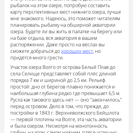
рыбалок на этом озере, попробую составить
карту перспективных мест нижнего озера, лучше
мне знакомого. Надеюсь, это поможет читателям
планировать рыбалку на обширной акватории
озера. Будете ли вы жить в палатке на берегу или
на базе отдыха, вся акватория в вашем
распоряжении. Даже просто на вёслах вы
сможете добраться до
хороших мест
, но
придётся много грести.
Участок озера Волго от острова Белый Плав до
села Селище представляет собой плёс длиной
порядка 7 км и шириной до 2,5 км. Рельеф
простой: дно от берегов плавно понижается и
наибольшая глубина редко где превышает 6,5 м.
Русла как такового здесь нет — оно "закончилось"
перед островом. Дело в том, что прежде, до
постройки в 1843 г. Верхневолжского Бейшлота
— первой плотины на Волге, эта часть акватории
и была озером. Несмотря на монотонность
глубин, на этом, самом нижнем, плёсе успешно