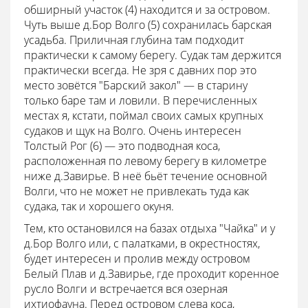
обширный участок (4) находится и за островом.
Чуть выше д.Бор Волго (5) сохранилась барская
усадьба. Приличная глубина там подходит
практически к самому берегу. Судак там держится
практически всегда. Не зря с давних пор это
место зовётся "Барский закол" — в старину
только баре там и ловили. В перечисленных
местах я, кстати, поймал своих самых крупных
судаков и щук на Волго. Очень интересен
Толстый Рог (6) — это подводная коса,
расположенная по левому берегу в километре
ниже д.Завирье. В неё бьёт течение основной
Волги, что не может не привлекать туда как
судака, так и хорошего окуня.
Тем, кто остановился на базах отдыха "Чайка" и у
д.Бор Волго или, с палатками, в окрестностях,
будет интересен и пролив между островом
Белый Плав и д.Завирье, где проходит коренное
русло Волги и встречается вся озерная
ихтиофауна. Перед островом слева коса,