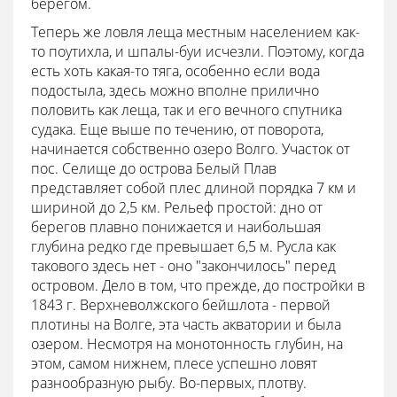
берегом.
Теперь же ловля леща местным населением как-
то поутихла, и шпалы-буи исчезли. Поэтому, когда
есть хоть какая-то тяга, особенно если вода
подостыла, здесь можно вполне прилично
половить как леща, так и его вечного спутника
судака. Еще выше по течению, от поворота,
начинается собственно озеро Волго. Участок от
пос. Селище до острова Белый Плав
представляет собой плес длиной порядка 7 км и
шириной до 2,5 км. Рельеф простой: дно от
берегов плавно понижается и наибольшая
глубина редко где превышает 6,5 м. Русла как
такового здесь нет - оно "закончилось" перед
островом. Дело в том, что прежде, до постройки в
1843 г. Верхневолжского бейшлота - первой
плотины на Волге, эта часть акватории и была
озером. Несмотря на монотонность глубин, на
этом, самом нижнем, плесе успешно ловят
разнообразную рыбу. Во-первых, плотву.