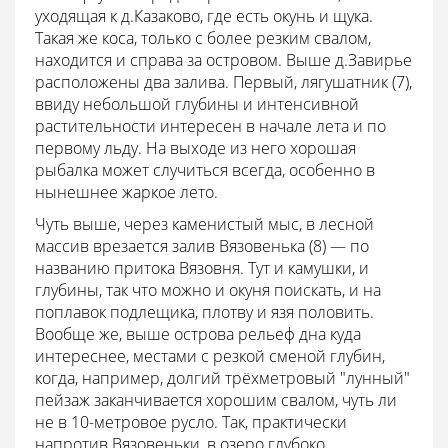
уходящая к д.Казаково, где есть окунь и щука.
Такая же коса, только с более резким свалом,
находится и справа за островом. Выше д.Завирье
расположены два залива. Первый, лягушатник (7),
ввиду небольшой глубины и интенсивной
растительности интересен в начале лета и по
первому льду. На выходе из него хорошая
рыбалка может случиться всегда, особенно в
нынешнее жаркое лето.
Чуть выше, через каменистый мыс, в лесной
массив врезается залив Вязовенька (8) — по
названию притока Вязовня. Тут и камушки, и
глубины, так что можно и окуня поискать, и на
поплавок подлещика, плотву и язя половить.
Вообще же, выше острова рельеф дна куда
интереснее, местами с резкой сменой глубин,
когда, например, долгий трёхметровый "лунный"
пейзаж заканчивается хорошим свалом, чуть ли
не в 10-метровое русло. Так, практически
напротив Вязовеньки, в озеро глубоко