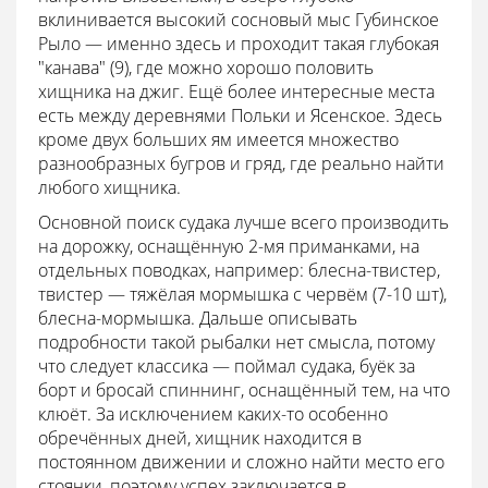
вклинивается высокий сосновый мыс Губинское
Рыло — именно здесь и проходит такая глубокая
"канава" (9), где можно хорошо половить
хищника на джиг. Ещё более интересные места
есть между деревнями Польки и Ясенское. Здесь
кроме двух больших ям имеется множество
разнообразных бугров и гряд, где реально найти
любого хищника.
Основной поиск судака лучше всего производить
на дорожку, оснащённую 2-мя приманками, на
отдельных поводках, например: блесна-твистер,
твистер — тяжёлая мормышка с червём (7-10 шт),
блесна-мормышка. Дальше описывать
подробности такой рыбалки нет смысла, потому
что следует классика — поймал судака, буёк за
борт и бросай спиннинг, оснащённый тем, на что
клюёт. За исключением каких-то особенно
обречённых дней, хищник находится в
постоянном движении и сложно найти место его
стоянки, поэтому успех заключается в