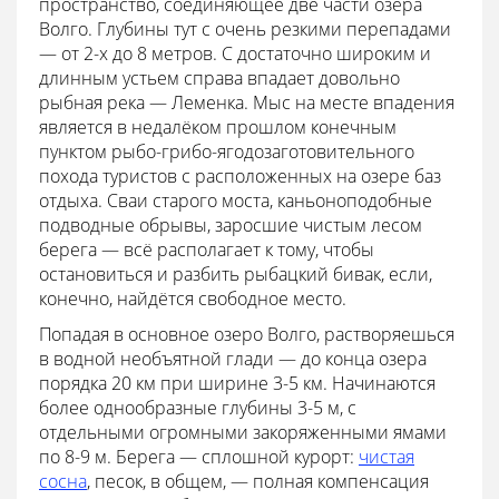
пространство, соединяющее две части озера
Волго. Глубины тут с очень резкими перепадами
— от 2-х до 8 метров. С достаточно широким и
длинным устьем справа впадает довольно
рыбная река — Леменка. Мыс на месте впадения
является в недалёком прошлом конечным
пунктом рыбо-грибо-ягодозаготовительного
похода туристов с расположенных на озере баз
отдыха. Сваи старого моста, каньоноподобные
подводные обрывы, заросшие чистым лесом
берега — всё располагает к тому, чтобы
остановиться и разбить рыбацкий бивак, если,
конечно, найдётся свободное место.
Попадая в основное озеро Волго, растворяешься
в водной необъятной глади — до конца озера
порядка 20 км при ширине 3-5 км. Начинаются
более однообразные глубины 3-5 м, с
отдельными огромными закоряженными ямами
по 8-9 м. Берега — сплошной курорт:
чистая
сосна
, песок, в общем, — полная компенсация