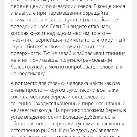
перемещении по акватории озера. В конце июля
и в августе при перемещении обращайте
внимание (если такое случится) на необычное
поведение чаек. Если Вы видите стаю чаек,
которая кружит над одним местом, то это —
"чаечник", вернейшая примета того, что крупный
окунь сбивает мелочь в кучу и гонит её к
поверхности. Тут не зевай и забрасывай спининг
на этих, понимаешь, полукилограммовых (и
более) окуней, а можно попробовать половить и
на "вертикалку".
А вот место для стоянки человека найти как раз
очень просто — кругом сухо, песок и всё та же
сосна, а местами берёза и ёлка. Слева по
течению находится каменный пирс, насыпанный
неизвестно когда. На противоположном берегу, в
устье впадения речки Большая Дубёнка, есть
обширная мель с корягами, кустами, зарослями и
естественно рыбой. К рыбе здесь добавляется