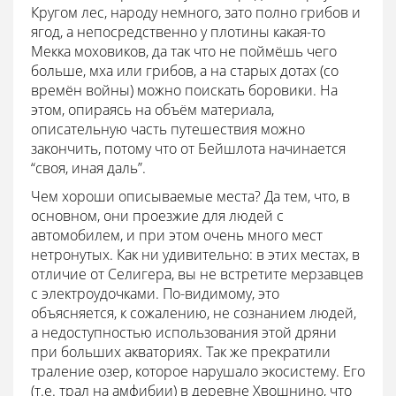
Кругом лес, народу немного, зато полно грибов и
ягод, а непосредственно у плотины какая-то
Мекка моховиков, да так что не поймёшь чего
больше, мха или грибов, а на старых дотах (со
времён войны) можно поискать боровики. На
этом, опираясь на объём материала,
описательную часть путешествия можно
закончить, потому что от Бейшлота начинается
“своя, иная даль”.
Чем хороши описываемые места? Да тем, что, в
основном, они проезжие для людей с
автомобилем, и при этом очень много мест
нетронутых. Как ни удивительно: в этих местах, в
отличие от Селигера, вы не встретите мерзавцев
с электроудочками. По-видимому, это
объясняется, к сожалению, не сознанием людей,
а недоступностью использования этой дряни
при больших акваториях. Так же прекратили
траление озер, которое нарушало экосистему. Его
(т.е. трал на амфибии) в деревне Хвошнино, что