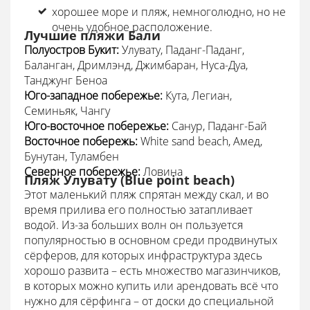
хорошее море и пляж, немноголюдно, но не
очень удобное расположение.
Лучшие пляжи Бали
Полуостров Букит:
Улувату, Паданг-Паданг,
Баланган, Дримлэнд, Джимбаран, Нуса-Дуа,
Танджунг Беноа
Юго-западное побережье:
Кута, Легиан,
Семиньяк, Чангу
Юго-восточное побережье:
Санур, Паданг-Бай
Восточное побережь:
White sand beach, Амед,
Бунутан, Туламбен
Северное побережье:
Ловина
Пляж Улувату (Blue point beach)
Этот маленький пляж спрятан между скал, и во
время прилива его полностью затапливает
водой. Из-за больших волн он пользуется
популярностью в основном среди продвинутых
сёрферов, для которых инфраструктура здесь
хорошо развита – есть множество магазинчиков,
в которых можно купить или арендовать всё что
нужно для сёрфинга – от доски до специальной