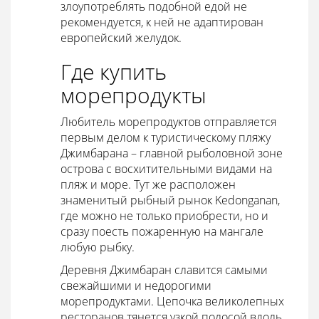
злоупотреблять подобной едой не
рекомендуется, к ней не адаптирован
европейский желудок.
Где купить
морепродукты
Любитель морепродуктов отправляется
первым делом к туристическому пляжу
Джимбарана – главной рыболовной зоне
острова с восхитительными видами на
пляж и море. Тут же расположен
знаменитый рыбный рынок
Kedonganan,
где можно не только приобрести, но и
сразу поесть пожаренную на мангале
любую рыбку.
Деревня Джимбаран славится самыми
свежайшими и недорогими
морепродуктами. Цепочка великолепных
ресторанов тянется узкой полосой вдоль