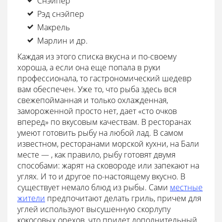
Снэйпер
Рэд снэйпер
Макрель
Марлин и др.
Каждая из этого списка вкусна и по-своему
хороша, а если она еще попала в руки
профессионала, то гастрономический шедевр
вам обеспечен. Уже то, что рыба здесь вся
свежепойманная и только охлажденная,
замороженной просто нет, дает «сто очков
вперед» по вкусовым качествам. В ресторанах
умеют готовить рыбу на любой лад. В самом
известном, ресторанами морской кухни, на Бали
месте — , как правило, рыбу готовят двумя
способами: жарят на сковороде или запекают на
углях. И то и другое по-настоящему вкусно. В
существует немало блюд из рыбы. Сами
местные
жители
предпочитают делать гриль, причем для
углей используют высушенную скорлупу
кокосовых орехов, что придет дополнительный