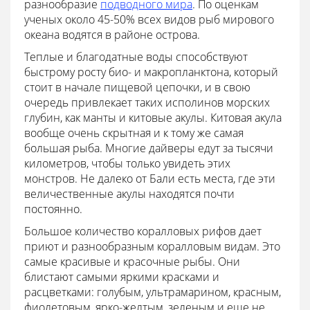
разнообразие
подводного мира
. По оценкам
ученых около 45-50% всех видов рыб мирового
океана водятся в районе острова.
Теплые и благодатные воды способствуют
быстрому росту био- и макропланктона, который
стоит в начале пищевой цепочки, и в свою
очередь привлекает таких исполинов морских
глубин, как манты и китовые акулы. Китовая акула
вообще очень скрытная и к тому же самая
большая рыба. Многие дайверы едут за тысячи
километров, чтобы только увидеть этих
монстров. Не далеко от Бали есть места, где эти
величественные акулы находятся почти
постоянно.
Большое количество коралловых рифов дает
приют и разнообразным коралловым видам. Это
самые красивые и красочные рыбы. Они
блистают самыми яркими красками и
расцветками: голубым, ультрамарином, красным,
фиолетовым, ярко-желтым, зеленым и еще не