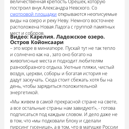
величественная крепость Орешек, которую
построил внук Александра Невского. Со
смотровой площадки
открываются неописуемые
виды на озеро и реку Неву. Немного восточнее
расположена Новая Ладога с группой памятных
мест и соборов.
Видео: Карелия. Ладожское озеро.
Остров Койонсаари
– это море в миниатюре. Пускай тут не так тепло
и солнечно как на , зато оно богато на
живописные места и подходит любителям
разнообразного отдыха. Уютные пляжи, чистый
воздух, церкви, соборы и богатая история не
дадут заскучать. Сюда стоит сбежать хотя бы на
день, чтобы зарядиться положительной
энергетикой.
«Мы живем в самой прекрасной стране на свете,
а все остальные страны нам завидуют!», - готова
подписаться под каждым словом. И дело даже не
в том, что «мы подковали блоху и сделали
пирсинг гусенице», а в том, что в матушке России