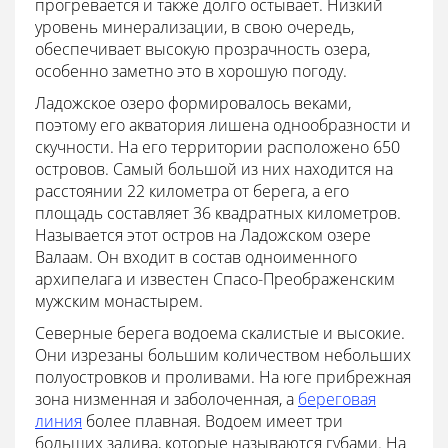
прогревается и также долго остывает. Низкий
уровень минерализации, в свою очередь,
обеспечивает высокую прозрачность озера,
особенно заметно это в хорошую погоду.
Ладожское озеро формировалось веками,
поэтому его акватория лишена однообразности и
скучности. На его территории расположено 650
островов. Самый большой из них находится на
расстоянии 22 километра от берега, а его
площадь составляет 36 квадратных километров.
Называется этот остров на Ладожском озере
Валаам. Он входит в состав одноименного
архипелага и известен Спасо-Преображенским
мужским монастырем.
Северные берега водоема скалистые и высокие.
Они изрезаны большим количеством небольших
полуостровков и проливами. На юге прибрежная
зона низменная и заболоченная, а
береговая
линия
более плавная. Водоем имеет три
больших залива, которые называются губами. На