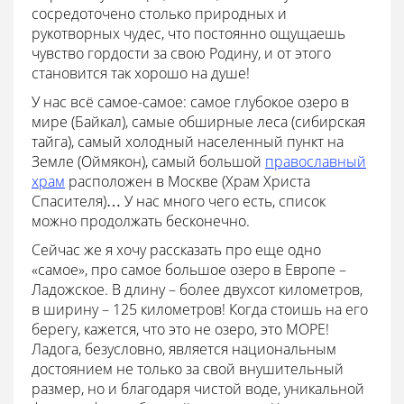
сосредоточено столько природных и
рукотворных чудес, что постоянно ощущаешь
чувство гордости за свою Родину, и от этого
становится так хорошо на душе!
У нас всё самое-самое: самое глубокое озеро в
мире (Байкал), самые обширные леса (сибирская
тайга), самый холодный населенный пункт на
Земле (Оймякон), самый большой
православный
храм
расположен в Москве (Храм Христа
Спасителя)… У нас много чего есть, список
можно продолжать бесконечно.
Сейчас же я хочу рассказать про еще одно
«самое», про самое большое озеро в Европе –
Ладожское. В длину – более двухсот километров,
в ширину – 125 километров! Когда стоишь на его
берегу, кажется, что это не озеро, это МОРЕ!
Ладога, безусловно, является национальным
достоянием не только за свой внушительный
размер, но и благодаря чистой воде, уникальной