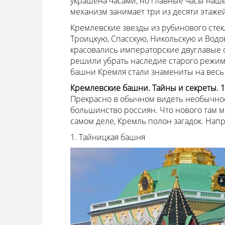
украшена часами, но главные часы нашей
механизм занимает три из десяти этаже
Кремлевские звезды из рубинового стек
Троицкую, Спасскую, Никольскую и Водо
красовались императорские двуглавые 
решили убрать наследие старого режим
башни Кремля стали знамениты на весь
Кремлевские башни. Тайны и секреты. 1
Прекрасно в обычном видеть необычное
большинство россиян. Что нового там м
самом деле, Кремль полон загадок. Напр
1. Тайницкая башня