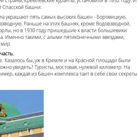
 страны, Кремлевские куранты, установили в 1852 году. И
й Спасской башни.
ла украшают пять самых высоких башен - Боровицкую,
взводную. Раньше на этих башнях, кроме Водовзводной,
орлы, но в 1930 году пришедшие к власти большевики
а. Именно такими, с алыми пятиконечными звездами,
 мир.
часть.
. Казалось бы, уж в Кремле и на Красной площади были
ожно увидеть? Туристы, мостовая, нулевой километр. На
имер, каждая из башен комплекса таит в себе свои секреты