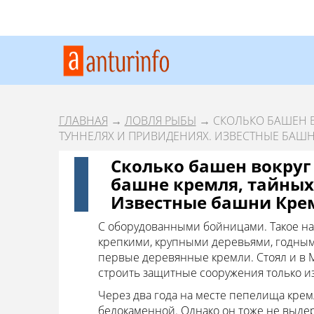
ГЛАВНАЯ
→
ЛОВЛЯ РЫБЫ
→ СКОЛЬКО БАШЕН В
ТУННЕЛЯХ И ПРИВИДЕНИЯХ. ИЗВЕСТНЫЕ БАШН
Сколько башен вокруг
башне кремля, тайных
Известные башни Крем
С оборудованными бойницами. Такое наз
крепкими, крупными деревьями, годными
первые деревянные кремли. Стоял и в М
строить защитные сооружения только из
Через два года на месте пепелища кремл
белокаменной. Однако он тоже не выдер