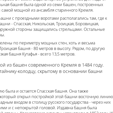
льная башня была одной из семи башен, построенных
и самой мощной из ансамбля старинного Кремля.
ашни с проездными воротами располагались там, где к
шни - Спасская, Никольская, Троицкая, Боровицкая,
наружной стороны защищались стрельцами. Остальные
ны.
лены по периметру мощных стен, хоть и весьма
роицкая башня - 80 метров в высоту. Рядом, по другую
зкая башня Кутафья - всего 13,5 метров.
ой из башен современного Кремля в 1484 году.
тайнику-колодцу, скрытому в основании башни
ию была и остается Спасская башня. Она также
 который открыл постройкой этой башни восточную линию
адным входом в столицу русского государства - через них
ими и с непокрытой головой. Издавна башня была