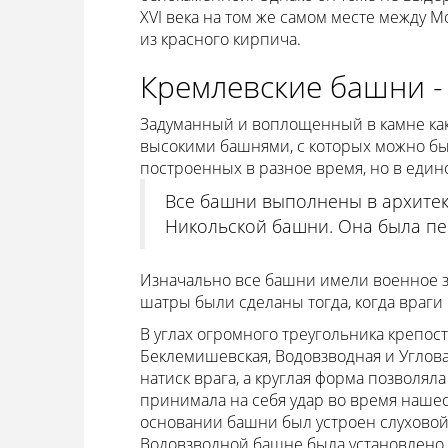
XVI века на том же самом месте между 
из красного кирпича.
Кремлевские башни - 
Задуманный и воплощенный в камне ка
высокими башнями, с которых можно бы
построенных в разное время, но в един
Все башни выполнены в архитек
Никольской башни. Она была пер
Изначально все башни имели военное з
шатры были сделаны тогда, когда враги
В углах огромного треугольника крепо
Беклемишевская, Водовзводная и Углов
натиск врага, а круглая форма позволя
принимала на себя удар во время нашест
основании башни был устроен слуховой
Водовзводной башне была установлено 