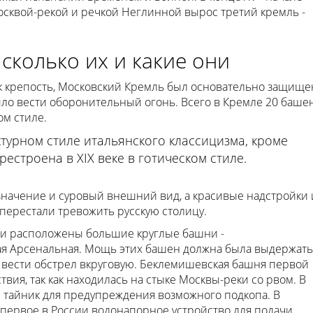
Москвой-рекой и речкой Неглинной вырос третий кремль -
сколько их и какие они
к крепость, Московский Кремль был основательно защище
ло вести оборонительный огонь. Всего в Кремле 20 башен
ом стиле.
турном стиле итальянского классицизма, кроме
естроена в XIX веке в готическом стиле.
начение и суровый внешний вид, а красивые надстройки 
 перестали тревожить русскую столицу.
сти расположены большие круглые башни -
ая Арсенальная. Мощь этих башен должна была выдержать
ла вести обстрел вкруговую. Беклемишевская башня первой
вия, так как находилась на стыке Москвы-реки со рвом. В
 тайник для предупреждения возможного подкопа. В
первое в России водонапорное устройство для подачи