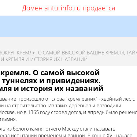
Домен anturinfo.ru продается
ОКРУГ КРЕМЛЯ. О САМОЙ ВЫСОКОЙ БАШНЕ КРЕМЛЯ, ТАЙ
И КРЕМЛЯ И ИСТОРИЯ ИХ НАЗВАНИЙ
 кремля. О самой высокой
 туннелях и привидениях.
ля и история их названий
вание произошло от слова "кремлевник" - хвойный лес с
 на строительство. Из таких деревьев и возводили
оскве, но в 1365 году сгорел дотла, и впредь было решен
 камня.
ь из белого камня, отчего Москву стали называть
жал испытаний временем и войной. В конце XV - начале