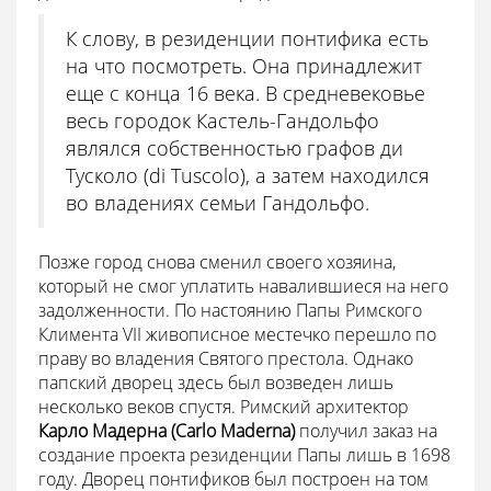
К слову, в резиденции понтифика есть
на что посмотреть. Она принадлежит
еще с конца 16 века. В средневековье
весь городок Кастель-Гандольфо
являлся собственностью графов ди
Тусколо (di Tuscolo), а затем находился
во владениях семьи Гандольфо.
Позже город снова сменил своего хозяина,
который не смог уплатить навалившиеся на него
задолженности. По настоянию Папы Римского
Климента VII живописное местечко перешло по
праву во владения Святого престола. Однако
папский дворец здесь был возведен лишь
несколько веков спустя. Римский архитектор
Карло Мадерна (Carlo Maderna)
получил заказ на
создание проекта резиденции Папы лишь в 1698
году. Дворец понтификов был построен на том