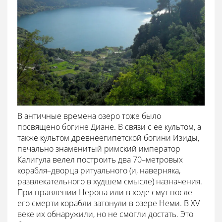
В античные времена озеро тоже было
посвящено богине Диане. В связи с ее культом, а
также культом древнеегипетской богини Изиды,
печально знаменитый римский император
Калигула велел построить два 70–метровых
корабля–дворца ритуального (и, наверняка,
развлекательного в худшем смысле) назначения.
При правлении Нерона или в ходе смут после
его смерти корабли затонули в озере Неми. В XV
веке их обнаружили, но не смогли достать. Это