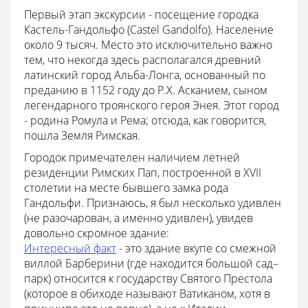
Первый этап экскурсии - посещение городка
Кастель-Гандольфо (Castel Gandolfo). Население
около 9 тысяч. Место это исключительно важно
тем, что некогда здесь располагался древний
латинский город Альба-Лонга, основанный по
преданию в 1152 году до Р.Х. Асканием, сыном
легендарного троянского героя Энея. Этот город
- родина Ромула и Рема; отсюда, как говорится,
пошла Земля Римская.
Городок примечателен наличием летней
резиденции Римских Пап, построенной в XVII
столетии на месте бывшего замка рода
Гандольфи. Признаюсь, я был несколько удивлен
(не разочарован, а именно удивлен), увидев
довольно скромное здание:
Интересный факт
- это здание вкупе со смежной
виллой Барберини (где находится большой сад–
парк) относится к государству Святого Престола
(которое в обиходе называют Ватиканом, хотя в