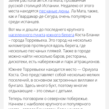
Затем располагается Ла Мата, прозванная
русской столицей Испании. Недалеко от этого
места находятся
песчаные дюны
. Ла Мата, также,
как и Гвардамар-де-Сегура, очень популярна
среди испанцев.
Вот мы и дошли до последнего крупного
населенного пункта
южного берега
Коста-Бланки
– города Торревьеха. Это город на несколько
километров протянулся вдоль берега, где
несколько песчаных пляжей. Также в городе
можно найти несколько баров, рестораны,
дискотеки, есть набережная и парк аттракционов.
Южнее Торревьехи находится место — Ориуэла
Коста. Оно представляет собой несколько мелких
поселений, в основном застроенных виллами и
бунгало. Здесь много бухт, поэтому многие
отдыхающие – это семьи с детьми.
Теперь поговорим о северном побережье.
Начнем с наиболее крупного и популярного