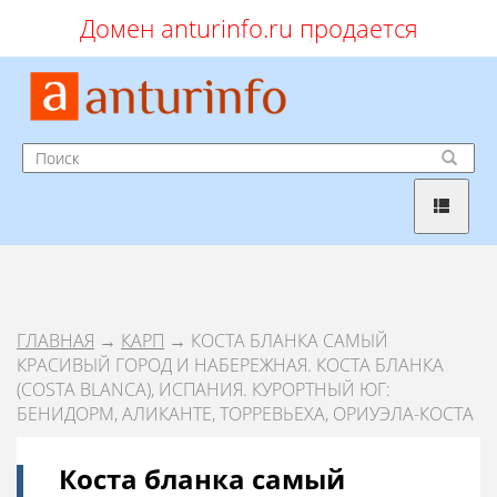
Домен anturinfo.ru продается
ГЛАВНАЯ
→
КАРП
→ КОСТА БЛАНКА САМЫЙ
КРАСИВЫЙ ГОРОД И НАБЕРЕЖНАЯ. КОСТА БЛАНКА
(COSTA BLANCA), ИСПАНИЯ. КУРОРТНЫЙ ЮГ:
БЕНИДОРМ, АЛИКАНТЕ, ТОРРЕВЬЕХА, ОРИУЭЛА-КОСТА
Коста бланка самый