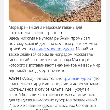
Морайра - тихая и надёжная гавань для
состоятельных иностранцев
Здесь никогда не угасал рыбный промысел,
поэтому каждый день на местном рынке можно
приобрести
свежие морепродукты
. Морайра
также славится своим виноградом Москатель
(испанский сорт вин и винограда Мускат), из
которого изготавливают знаменитое на весь мир
одноимённое десертное вино.
Альтеа
(Altea) - относительно
крупный курорт
(по
сравнению с другими городами и деревушками
Коста-Бланки) к югу от Кальпе, где к услугам
гостей большие гостиницы и масса типичных
для средиземноморских курортов развлечений.
И всё же главное здесь - атмосфера богемного