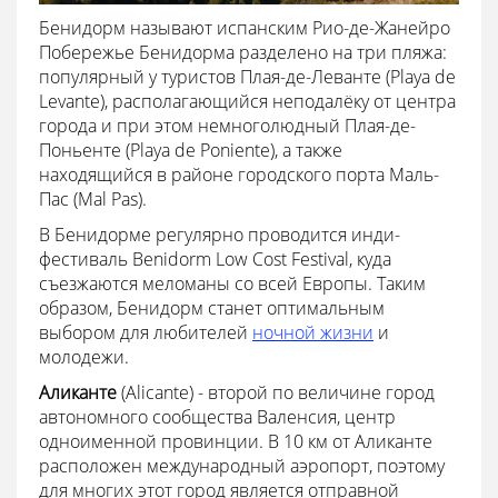
Бенидорм называют испанским Рио-де-Жанейро
Побережье Бенидорма разделено на три пляжа:
популярный у туристов Плая-де-Леванте (Playa de
Levante), располагающийся неподалёку от центра
города и при этом немноголюдный Плая-де-
Поньенте (Playa de Poniente), а также
находящийся в районе городского порта Маль-
Пас (Mal Pas).
В Бенидорме регулярно проводится инди-
фестиваль Benidorm Low Cost Festival, куда
съезжаются меломаны со всей Европы. Таким
образом, Бенидорм станет оптимальным
выбором для любителей
ночной жизни
и
молодежи.
Аликанте
(Alicante) - второй по величине город
автономного сообщества Валенсия, центр
одноименной провинции. В 10 км от Аликанте
расположен международный аэропорт, поэтому
для многих этот город является отправной