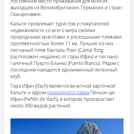
постоянное место проживания для многих
выходцев из Великобритании, Германии и стран
Скандинавии.
Кальпе привлекает туристов и покупателей
недвижимости со всего мира своими
природными красотами и роскошными пляжами
протяжённостью более 11 км. Лучшие из них -
песчаный пляж Канталь-Роиг (Cantal Roig;
расположен недалеко от горы Ифач) и песчано-
галечный Пуэрто-Бланко (Puerto Blanco). Рядом с
последним находится одноименный яхтенный
клуб.
Гора Ифач (Ifach) является визитной карточкой
Кальпе и ядром
природного парка
Пеньон-де-
Ифач (Peñón de Ifach), в котором произрастает
около 300 видов растений.