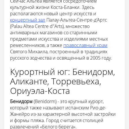
Сейчас Альтеа является сосредоточием
культурной жизни Коста-Бланки. Здесь
располагаются новый центр искусств и
концертный зал
Палау-Альтеа-Сентре-д’Артс
(Palau Altea Centre d"Arts), множество
антикварных магазинов со старинными
предметами искусства и изделиями местных
ремесленников, а также
православный храм
Святого Михаила, построенный в традициях
русского зодчества и освященный в 2005 году.
Курортный юг: Бенидорм,
Аликанте, Торревьеха,
Ориуэла-Коста
Бенидорм
(Benidorm) - это крупный курорт,
который также называют испанским Рио-де-
Жанейро из-за характерной высотной застройки
и формы пляжа. Город считается столицей
развлечений «Белого берега».