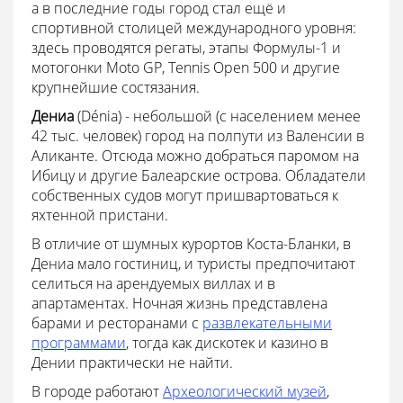
а в последние годы город стал ещё и
спортивной столицей международного уровня:
здесь проводятся регаты, этапы Формулы-1 и
мотогонки Moto GP, Tennis Open 500 и другие
крупнейшие состязания.
Дениа
(Dénia) - небольшой (с населением менее
42 тыс. человек) город на полпути из Валенсии в
Аликанте. Отсюда можно добраться паромом на
Ибицу и другие Балеарские острова. Обладатели
собственных судов могут пришвартоваться к
яхтенной пристани.
В отличие от шумных курортов Коста-Бланки, в
Дениа мало гостиниц, и туристы предпочитают
селиться на арендуемых виллах и в
апартаментах. Ночная жизнь представлена
барами и ресторанами с
развлекательными
программами
, тогда как дискотек и казино в
Дении практически не найти.
В городе работают
Археологический музей
,