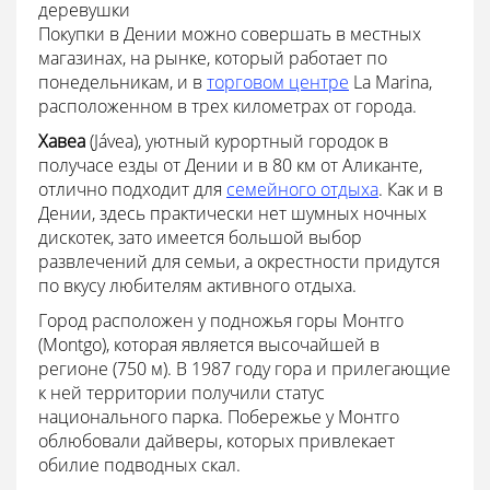
деревушки
Покупки в Дении можно совершать в местных
магазинах, на рынке, который работает по
понедельникам, и в
торговом центре
La Marina,
расположенном в трех километрах от города.
Хавea
(Jávea), уютный курортный городок в
получасе езды от Дении и в 80 км от Аликанте,
отлично подходит для
семейного отдыха
. Как и в
Дении, здесь практически нет шумных ночных
дискотек, зато имеется большой выбор
развлечений для семьи, а окрестности придутся
по вкусу любителям активного отдыха.
Город расположен у подножья горы Монтго
(Montgo), которая является высочайшей в
регионе (750 м). В 1987 году гора и прилегающие
к ней территории получили статус
национального парка. Побережье у Монтго
облюбовали дайверы, которых привлекает
обилие подводных скал.