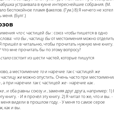
а бабушка устраивала в кухне интереснейшие собрания. (М.
ало беспокойное пламя факелов. (Гум.) 8) Я ничего не хотел
 меня. (Булг.)
юзов
тоимения
что
с частицей
бы
: союз
чтобы
пишется в одно
 слова:
что бы
, частицу
бы
от местоимения можно отделит
 Я пришёл в читальню, чтобы прочитать нужную мне книгу.
? Что мне прочитать бы по этому вопросу?
 стало
состоит из шести частей, которые пишутся
лово, а местоимение
то
и наречие
так
с частицей
же
 частицу
же
можно опустить. Очень часто при местоимени
о
, а при наречии
так
с частицей
же
- наречие
как
.
же
, и оба равны союзу
и
, заменяя друг друга, например: 1) 
у книгу. - И я прочёл эту книгу. 2) Я читал то же, что и вы. -
ы меня видели в прошлом году. - У меня то самое серое
к, как и вы.