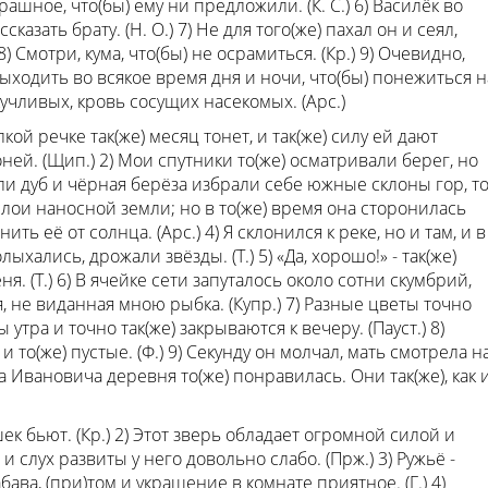
рашное, что(бы) ему ни предложили. (К. С.) 6) Василёк во
сказать брату. (Н. О.) 7) Не для того(же) пахал он и сеял,
) Смотри, кума, что(бы) не осрамиться. (Кр.) 9) Очевидно,
ыходить во всякое время дня и ночи, что(бы) понежиться н
окучливых, кровь сосущих насекомых. (Арс.)
кой речке так(же) месяц тонет, и так(же) силу ей дают
ей. (Щип.) 2) Мои спутники то(же) осматривали берег, но
Если дуб и чёрная берёза избрали себе южные склоны гор, т
лои наносной земли; но в то(же) время она сторонилась
ть её от солнца. (Арс.) 4) Я склонился к реке, но и там, и в
ыхались, дрожали звёзды. (Т.) 5) «Да, хорошо!» - так(же)
ня. (Т.) 6) В ячейке сети запуталось около сотни скумбрий,
, не виданная мною рыбка. (Купр.) 7) Разные цветы точно
тра и точно так(же) закрываются к вечеру. (Пауст.) 8)
то(же) пустые. (Ф.) 9) Секунду он молчал, мать смотрела н
ла Ивановича деревня то(же) понравилась. Они так(же), как 
ришек бьют. (Кр.) 2) Этот зверь обладает огромной силой и
 слух развиты у него довольно слабо. (Прж.) 3) Ружьё -
ва, (при)том и украшение в комнате приятное. (Г.) 4)