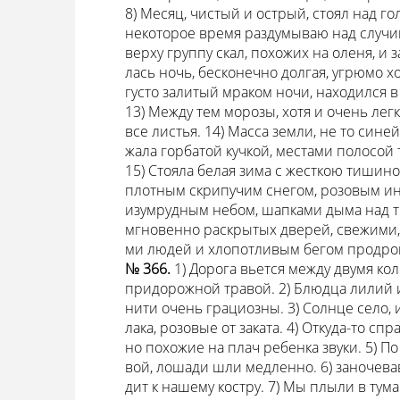
8) Месяц, чистый и острый, стоял над го
некоторое время раздумываю над случив
верху группу скал, похожих на оленя, и 
лась ночь, бесконечно долгая, угрюмо хо
густо залитый мраком ночи, находился
13) Между тем морозы, хотя и очень лег
все листья. 14) Масса земли, не то синей
жала горбатой кучкой, местами полосой 
15) Стояла белая зима с жесткою тишин
плотным скрипучим снегом, розовым ин
изумрудным небом, шапками дыма над тр
мгновенно раскрытых дверей, свежими,
ми людей и хлопотливым бегом продро
№ 366.
1) Дорога вьется между двумя к
придорожной травой. 2) Блюдца лилий и
нити очень грациозны. 3) Солнце село, 
лака, розовые от заката. 4) Откуда-то с
но похожие на плач ребенка звуки. 5) По
вой, лошади шли медленно. 6) заночева
дит к нашему костру. 7) Мы плыли в тум