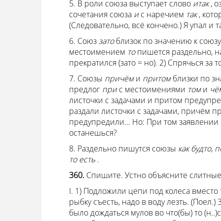
5. В роли союза выступает слово
итак
, 
сочетания союза
и
с наречием
так
, кот
(Следовательно, всё кончено.) Я упал и 
6. Союз
зато
близок по значению к союз
местоимением
то
пишется раздельно, н
прекратился (зато = но). 2) Спрячься за т
7. Союзы
причём
и
притом
близки по з
предлог
при
с местоимениями
том
и
чё
листочки с задачами и притом предупред
раздали листочки с задачами, причём пр
предупредили... Но: При том заявлени
останешься?
8. Раздельно пишутся союзы
как будто, п
то есть
.
360.
Спишите. Устно объясните слитные
I. 1) Подложили цепи под колеса вместо т
рыбку съесть, надо в воду лезть. (Поел.) 
было дождаться мулов во что(бы) то (н..)