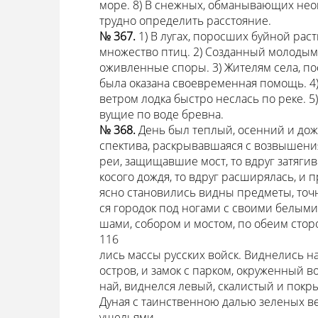
море. 8) В снежных, обманывающих нео
трудно определить расстояние.
№ 367.
1) В лугах, поросших буйной рас
множество птиц. 2) Созданный молодым
оживленные споры. 3) Жителям села, по
была оказана своевременная помощь. 4
ветром лодка быстро неслась по реке. 5
вущие по воде бревна.
№ 368.
День был теплый, осенний и до
спектива, раскрывавшаяся с возвышения,
реи, защищавшие мост, то вдруг затяги
косого дождя, то вдруг расширялась, и п
ясно становились видны предметы, точ
ся городок под ногами с своими белым
шами, собором и мостом, по обеим сторо
116
лись массы русских войск. Виднелись на
остров, и замок с парком, окруженный в
най, виднелся левый, скалистый и покр
Дуная с таинственною далью зеленых 
ущельями.