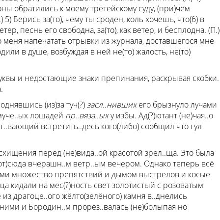
оны обратились к моему третейскому суду, (при)чём
 5) Берись за(то), чему ты сроден, коль хочешь, что(б) в
тер, песнь его свободна, за(то), как ветер, и бесплодна. (П.)
ло меня напечатать отрывки из журнала, доставшегося мне
дили в душе, возбуждая в ней не(то) жалость, не(то)
квы и недостающие знаки препинания, раскрывая скобки.
.
однявшись (из)за туч(?)
засл..нивших
его брызнуло лучами
муче..ых лошадей
пр..вяза..ых
у избы. Ад(?)ютант (не)чая..о
ит..вающий встретить..десь кого(либо) сообщил что гул
схищения перед (не)вида..ой красотой зрел..ща. Это была
(от)сюда вчерашн..м ветр..ым вечером. Однако теперь всё
..ми множество препятствий и дымом выстрелов и косые
нца кидали на мес(?)ность свет золотистый с розоватым
е из драгоце..ого жёлто(зелёного) камня в..днелись
ними и Бородин..м прорез..валась (не)болыпая но