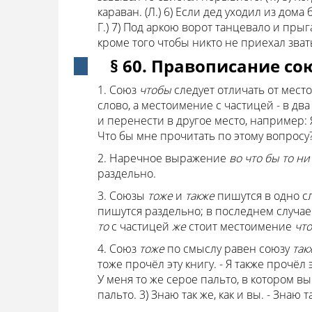
караван. (Л.) 6) Если дед уходил из дом
Г.) 7) Под аркою ворот танцевало и прыг
кроме того чтобы никто не приехал звать
§ 60. Правописание со
1. Союз
чтобы
следует отличать от мес
слово, а местоимение с частицей - в два
и перенести в другое место, например:
Что бы мне прочитать по этому вопросу
2. Наречное выражение
во что бы то ни
раздельно.
3. Союзы
тоже
и
также
пишутся в одно с
пишутся раздельно; в последнем случае
то
с частицей
же
стоит местоимение
чт
4. Союз
тоже
по смыслу равен союзу
так
тоже прочёл эту книгу. - Я также прочёл эт
У меня то же серое пальто, в котором в
пальто. 3) Знаю так же, как и вы. - Знаю та