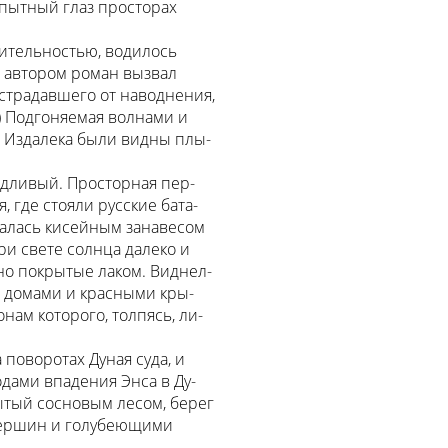
пытный глаз просторах
тительностью, водилось
 автором роман вызвал
страдавшего от наводнения,
) Подгоняемая волнами и
) Издалека были видны плы-
ждливый. Просторная пер-
 где стояли русские бата-
валась кисейным занавесом
ри свете солнца далеко и
но покрытые лаком. Виднел-
и домами и красными кры-
нам которого, толпясь, ли-
 поворотах Дуная суда, и
одами впадения Энса в Ду-
ытый сосновым лесом, берег
вершин и голубеющими