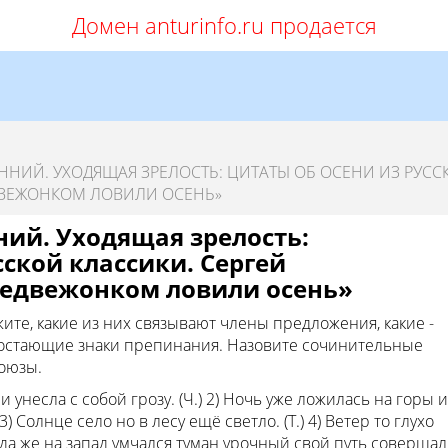
Домен anturinfo.ru продается
ННИЙ. УХОДЯЩАЯ ЗРЕЛОСТЬ: ЦИТАТЫ ОБ ОСЕНИ ИЗ РУСС
ЕДВЕЖОНКОМ ЛОВИЛИ ОСЕНЬ»
ний. Уходящая зрелость:
сской классики. Сергей
 Медвежонком ловили осень»
ите, какие из них связывают члены предложения, какие -
достающие знаки препинания. Назовите сочинительные
оюзы.
и унесла с собой грозу. (Ч.) 2) Ночь уже ложилась на горы и
) Солнце село но в лесу ещё светло. (Т.) 4) Ветер то глухо
огда же на запад умчался туман урочный свой путь совершал