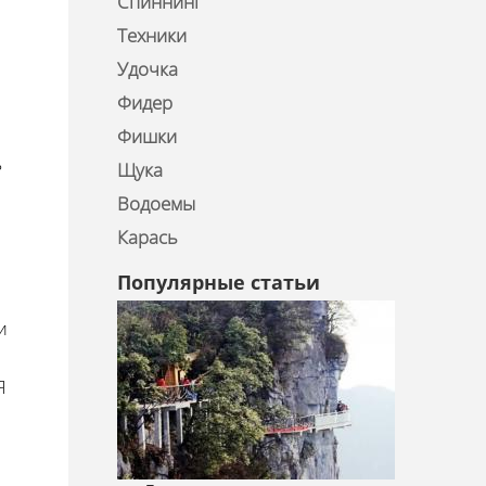
Спиннинг
Техники
Удочка
Фидер
Фишки
ь
Щука
Водоемы
Карась
Популярные статьи
и
Я