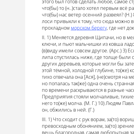
этого был готов сделать любое, самое ст
что(бы) то (н..)стало хотел первым всё рас
что(бы) нас ветер осенний развеял? (Н.) 8
лоси привыкли к тому, что сюда можно в
прохладном
морском берегу
, где нет д
II. 1) Меняется деревня Щипачи, но в мел
ключи, и пьют мальчишки из ковша ладон
(в)виду имели совсем другое. (Арс.) 3) 
липа спустилась ниже, где толще были с
других деревьев, которые могли бы затени
этой тёмной, холодной глубине, то(же) кол
тихо отвечала она [Ася], (не)смотря на ме
но попалась так(же) одна очень странная
по времени раскрываются в разные часы у
Предприятия стояли молчаливые, тихие и 
него то(же) молча. (М. Г.) 10) Людям Пав
он, обжились в ней. (Г.)
III. 1) Что сходит с рук ворам, за(то) во
превосходным обонянием, за(то) зрение и
вещь благородная, самая любопытная заба