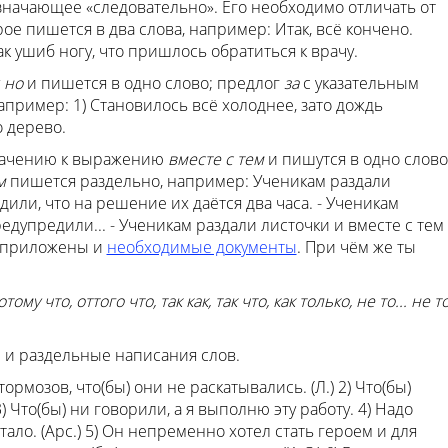
означающее «следовательно». Его необходимо отличать от
орое пишется в два слова, например: Итак, всё кончено.
так ушиб ногу, что пришлось обратиться к врачу.
у
но
и пишется в одно слово; предлог
за
с указательным
апример: 1) Становилось всё холоднее, зато дождь
о дерево.
начению к выражению
вместе с тем
и пишутся в одно слово
м
пишется раздельно, например: Ученикам раздали
или, что на решение их даётся два часа. - Ученикам
едупредили... - Ученикам раздали листочки и вместе с тем
и приложены и
необходимые документы
. При чём же ты
отому что, оттого что, так как, так что, как только, не то... не то
 и раздельные написания слов.
ормозов, что(бы) они не раскатывались. (Л.) 2) Что(бы)
3) Что(бы) ни говорили, а я выполню эту работу. 4) Надо
стало. (Арс.) 5) Он непременно хотел стать героем и для