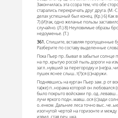
Закончилась эта ссора тем, что обе стор
старались перекричать друг друга. (М.-С.)
делах успешный был конец. (Кр.) 6) Как ве
7) (И)так, одно желанье пользы застави
случайно. (Л.) 8) Неуловимые образы бро
недоуменье. (Т.)
361.
Спишите, вставляя пропущенные бу
Разберите по составу выделенные слова
Пока Пьер пр..бывал в забытьи солнце п
на пр..крытую росой пыль дороги на из
загл..нувший за перегородку и (не)ра..ч
пушек яснее слыш..т(?)ся (с)наружи.
Поднявшись на курган Пьер зам..р от во
та(же) п..норама которой он любовался 
было покрыто войсками пр..од..левавш
лучи яркого подн..мавш..ося (с)зади сол
о..енком. Дальние леса точно выс..че..ы
изогнутой чертой на горизонте и между 
извил..стая реч..нка.