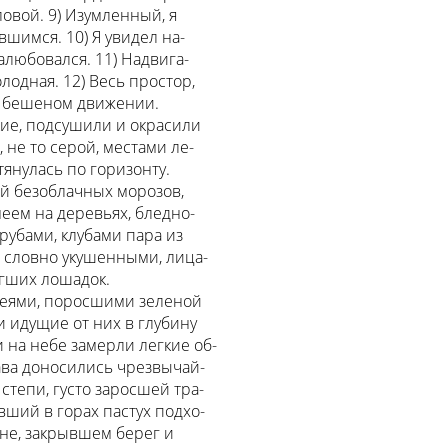
ловой. 9) Изумленный, я
шимся. 10) Я увидел на-
залюбовался. 11) Надвига-
лодная. 12) Весь простор,
 в бешеном движении.
кие, подсушили и окрасили
, не то серой, местами ле-
тянулась по горизонту.
ой безоблачных морозов,
еем на деревьях, бледно-
убами, клубами пара из
 словно укушенными, лица-
гших лошадок.
олеями, поросшими зеленой
 идущие от них в глубину
и на небе замерли легкие об-
права доносились чрезвычай-
 степи, густо заросшей тра-
вший в горах пастух подхо-
ане, закрывшем берег и