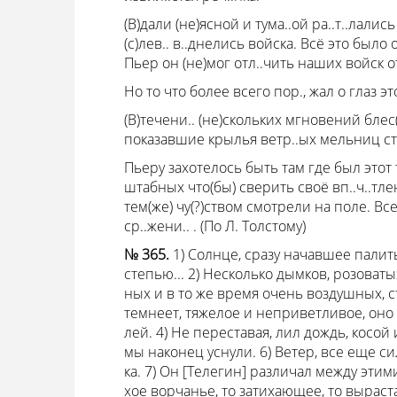
(В)дали (не)ясной и тума..ой ра..т..лались
(с)лев.. в..днелись войска. Всё это было о
Пьер он (не)мог отл..чить наших войск о
Но то что более всего пор., жал о глаз э
(В)течени.. (не)скольких мгновений блес
показавшие крылья ветр..ых мельниц сто
Пьеру захотелось быть там где был этот
штабных что(бы) сверить своё вп..ч..тлен
тем(же) чу(?)ством смотрели на поле. Все
ср..жени.. . (По Л. Толстому)
№ 365.
1) Солнце, сразу начавшее палит
степью... 2) Несколько дымков, розоваты
ных и в то же время очень воздушных, с
темнеет, тяжелое и неприветливое, оно 
лей. 4) Не переставая, лил дождь, косой
мы наконец уснули. 6) Ветер, все еще си
ка. 7) Он [Телегин] различал между этим
хое ворчанье, то затихающее, то вырас