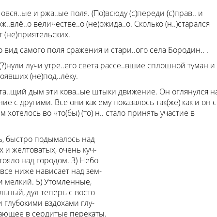
 овся..ые и ржа..ые поля. (По)всюду (с)переди (с)прав.. и
ж..влё..о величестве..о (не)ожида..о. Сколько (н..)старался
т (не)приятельских.
то вид самого поля сражения и стари..ого села Бородин.. .
(?)нули лучи утре..его света рассе..вшие сплошной туман и
явших (не)под..лёку.
 та..щий дым эти кова..ые штыки движение. Он оглянулся н
ие с другими. Все они как ему показалось так(же) как и он с
м хотелось во что(бы) (то) н.. стало принять участие в
ь, быстро подымалось над
х и желтоватых, очень куч-
тояло над городом. 3) Небо
все ниже нависает над зем-
 и мелкий. 5) Утомленные,
льный, дул теперь с восто-
и глубокими вздохами глу-
тающее в сердитые перекаты.