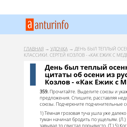
ГЛАВНАЯ
→
УДОЧКА
→ ДЕНЬ БЫЛ ТЕПЛЫЙ ОСЕ
КЛАССИКИ. СЕРГЕЙ КОЗЛОВ - «КАК ЕЖИК С М
День был теплый осен
цитаты об осени из ру
Козлов - «Как Ежик с
359.
Прочитайте. Выделите союзы и укаж
предложения. Спишите, расставляя не
союзы. Подчеркните подчинительные с
1) Тёмная грозовая туча ушла уже далеко 
туман начинал бродить по ущельям. (Л.) 3
завывал то свистал порывисто. (Т.) 5) К