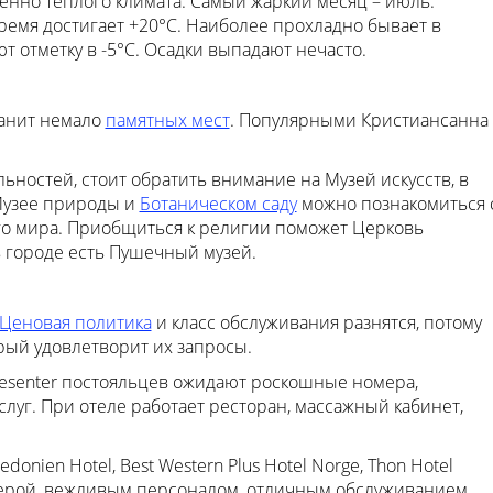
енно теплого климата. Самый жаркий месяц – июль.
ремя достигает +20°C. Наиболее прохладно бывает в
 отметку в -5°C. Осадки выпадают нечасто.
анит немало
памятных мест
. Популярными Кристиансанна
ностей, стоит обратить внимание на Музей искусств, в
 Музее природы и
Ботаническом саду
можно познакомиться 
его мира. Приобщиться к религии поможет Церковь
в городе есть Пушечный музей.
Ценовая политика
и класс обслуживания разнятся, потому
орый удовлетворит их запросы.
riesenter постояльцев ожидают роскошные номера,
луг. При отеле работает ресторан, массажный кабинет,
edonien Hotel, Best Western Plus Hotel Norge, Thon Hotel
сферой, вежливым персоналом, отличным обслуживанием.