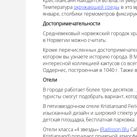
Кристиансанн находится во власти умер
Температура
окружающей среды
в это в
январе, столбики термометров фиксируют
Достопримечательности
Средневековый норвежский городок хр
в Норвегии можно считать:
Кроме перечисленных достопримечатель
котором вы узнаете историю города. В
интересной коллекцией кактусов со вс
Оддернес, построенная в 1040 г. Также 
Отели
В городе работает более трех десятков .
туристы смогут подобрать вариант, кот
В пятизвездочном отеле Kristiansand Fe
изысканный дизайн и широкий спектр ус
детская площадка, бесплатная парковка.
Отели класса «4 звезды» (
Radisson Blu
Cal
Kristiansand) порадуют приятной атмо