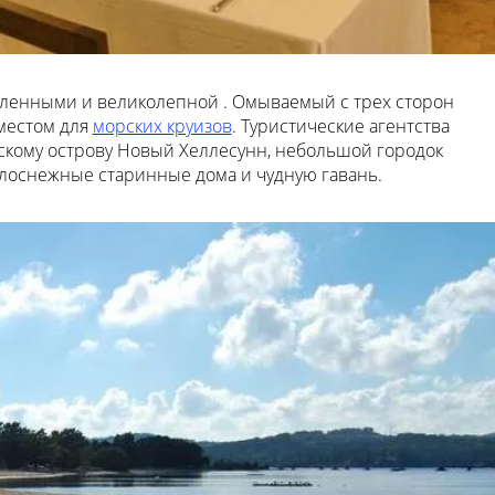
ленными и великолепной . Омываемый с трех сторон
 местом для
морских круизов
. Туристические агентства
скому острову Новый Хеллесунн, небольшой городок
елоснежные старинные дома и чудную гавань.