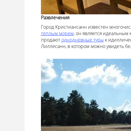
Развлечения
Город Кристиансанн известен многочис
теплым морем
, он является идеальным
продают
однодневные туры
к идилличе
Лиллесанн, в котором можно увидеть б