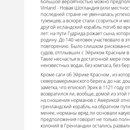
большой вероятностью можно предположи
Vinland - Новая Шотландия (или местнос
последней стране не увенчалась успех
туземцев, а вскоре стали ссориться и м
другой исландский корабль погиб во вре
лет: на пути Гудрида рожает сына, кото
родину. До 140 человек участвовало в э
повторению. Было слишком рискованно п
судов, отплывших с Эйриком Красным в 
Такие несчастья в достаточной мере по
неизвестных водах, без компаса, без бер
Кроме саги об Эйрике Красном , из кот
североамериканского берега, до нас до
заметка, что епископ Эрик в 1121 году о
возвратился ли, вообще, домой из этой п
на сношения норманов с Америкой относ
гренландский корабль на обратном пути
менее, норманы вряд ли основали какую
предположения говорит не только полн
колоний в Гренландии остались развали