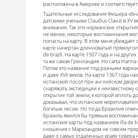
расположена в Америке и соответствует 
Тщательные исследования Фишера обнар
датскими учеными Claudius Clavus в XV в
внимания. Так эти норманские открытия
не менее, некоторые воспоминания мог
попасть на карту. В этом меня убеждает 
карте начертан длинноватый прямоугольни
de brazil. На карте 1507 года и на других м
та же самая Гренландия. Но carta marina
Потом это название под разными вариантам
и даже XVII веков. На карте 1367 года нах
испанский посол при английском дворе 
снаряжать экспедиции к неизвестному ос
открытие той земли, к которой вплоть 
доказывал, что испанские мореплавате
богатым лесом. Но тогда Бразилия отве
Бразиль явился бы прямым воспоминание
испанские карты под названием illa de b
сношения с Маркландом не совсем преры
даже о самых отдаленных краях севера н