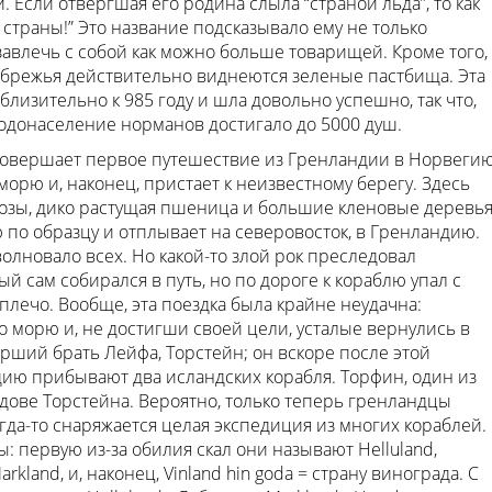
 Если отвергшая его родина слыла “страной льда”, то как
страны!” Это название подсказывало ему не только
завлечь с собой как можно больше товарищей. Кроме того,
ибрежья действительно виднеются зеленые пастбища. Эта
лизительно к 985 году и шла довольно успешно, так что,
одонаселение норманов достигало до 5000 душ.
 совершает первое путешествие из Гренландии в Норвегию
морю и, наконец, пристает к неизвестному берегу. Здесь
озы, дико растущая пшеница и большие кленовые деревья
ю по образцу и отплывает на северовосток, в Гренландию.
олновало всех. Но какой-то злой рок преследовал
 сам собирался в путь, но по дороге к кораблю упал с
плечо. Вообще, эта поездка была крайне неудачна:
 морю и, не достигши своей цели, усталые вернулись в
рший брать Лейфа, Торстейн; он вскоре после этой
ндию прибывают два исландских корабля. Торфин, один из
вдове Торстейна. Вероятно, только теперь гренландцы
гда-то снаряжается целая экспедиция из многих кораблей.
: первую из-за обилия скал они называют Helluland,
rkland, и, наконец, Vinland hin goda = страну винограда. С