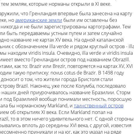
тем землям, которые норманы открыли в XI веке.
ужили, что Гренландия впервые была занесена на карту
еке, но
американские земли
были им оставлены без
 никогда и не были зарегистрированы картографами. Тем
ли быть передаваемы устным путем и затем случайно
одно название не картах XV века. На одной каталанской
к с обозначением illa verde и рядом круглый остров - ill
ы находим viridis insula. Очевидно, illa verde и viridis insula
 имеет вместо Гренландии остров под названием Obrazill.
и, как то: Brazir или Brezir, повторяется на картах XV, XVI
одим такую приписку: novus cotus de Brazir. В 1498 году
доносит о том, что жители города Бристоля стали
трову Brazil. Наконец, уже после Колумба, последовало
до наших дней приурочивалось название Бразилии. Сторм
ли под Бразилией вообще понимали местность, поросшую
чала бы норманскому Markland, и
таинственный остров
м об открытиях XI века. Если Markland попал на
razil, то в этом ничего удивительного нет. С одной стороны
вались вплоть до середины XVI века, с другой, известия
есомненно приникали и на юг, как это указал на ряде