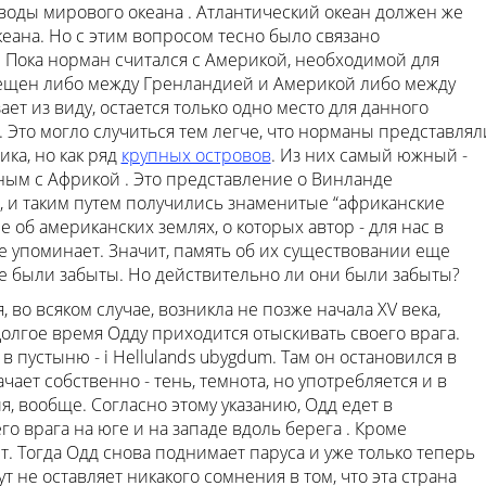
 воды мирового океана . Атлантический океан должен же
кеана. Но с этим вопросом тесно было связано
 Пока норман считался с Америкой, необходимой для
ещен либо между Гренландией и Америкой либо между
ет из виду, остается только одно место для данного
Это могло случиться тем легче, что норманы представлял
ка, но как ряд
крупных островов
. Из них самый южный -
ным с Африкой . Это представление о Винланде
, и таким путем получились знаменитые “африканские
 об американских землях, о которых автор - для нас в
 упоминает. Значит, память об их существовании еще
уже были забыты. Но действительно ли они были забыты?
 во всяком случае, возникла не позже начала XV века,
олгое время Одду приходится отыскивать своего врага.
 в пустыню - i Hellulands ubygdum. Там он остановился в
чает собственно - тень, темнота, но употребляется и в
, вообще. Согласно этому указанию, Одд едет в
го врага на юге и на западе вдоль берега . Кроме
. Тогда Одд снова поднимает паруса и уже только теперь
т не оставляет никакого сомнения в том, что эта страна