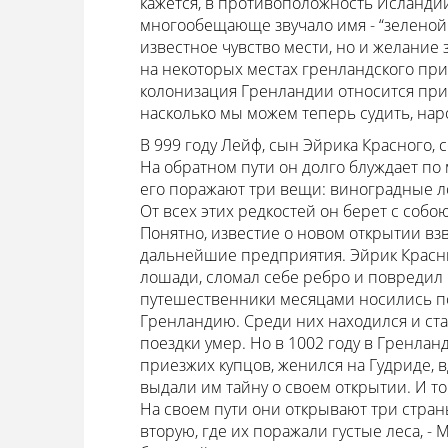
кажется, в противоположность Исландии.
многообещающе звучало имя - “зеленой 
известное чувство мести, но и желание 
на некоторых местах гренландского пр
колонизация Гренландии относится приб
насколько мы можем теперь судить, нар
В 999 году Лейф, сын Эйрика Красного,
На обратном пути он долго блуждает по 
его поражают три вещи: виноградные л
От всех этих редкостей он берет с собо
Понятно, известие о новом открытии взв
дальнейшие предприятия. Эйрик Красный
лошади, сломал себе ребро и повредил 
путешественники месяцами носились по
Гренландию. Среди них находился и ста
поездки умер. Но в 1002 году в Гренла
приезжих купцов, женился на Гудриде, 
выдали им тайну о своем открытии. И то
На своем пути они открывают три страны
вторую, где их поражали густые леса, - Ma