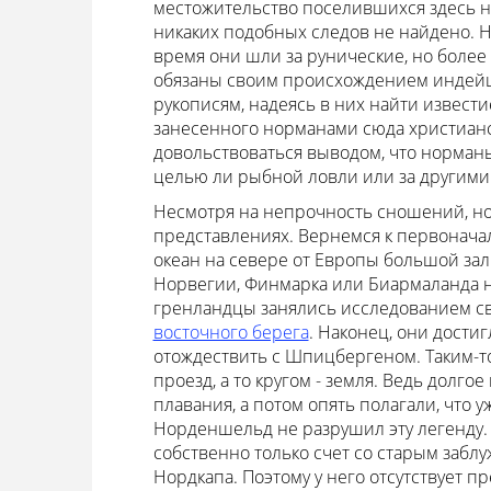
местожительство поселившихся здесь но
никаких подобных следов не найдено. Н
время они шли за рунические, но более
обязаны своим происхождением индейц
рукописям, надеясь в них найти извест
занесенного норманами сюда христианс
довольствоваться выводом, что норманы
целью ли рыбной ловли или за другими
Несмотря на непрочность сношений, но
представлениях. Вернемся к первонача
океан на севере от Европы большой зали
Норвегии, Финмарка или Биармаланда на
гренландцы занялись исследованием св
восточного берега
. Наконец, они дости
отождествить с Шпицбергеном. Таким-то 
проезд, а то кругом - земля. Ведь долго
плавания, а потом опять полагали, что 
Норденшельд не разрушил эту легенду. 
собственно только счет со старым забл
Нордкапа. Поэтому у него отсутствует 