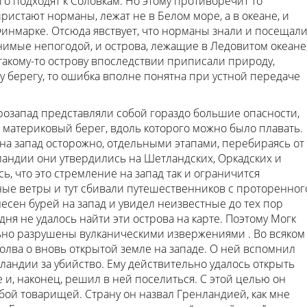
го подходят к Соловкам. Но этому противоречит то
пристают норманы, лежат не в Белом море, а в океане, и
Финмарке. Отсюда явствует, что норманы знали и посещали
онимые непогодой, и острова, лежащие в Ледовитом океане
 такому-то острову впоследствии приписали природу,
 берегу, то ошибка вполне понятна при устной передаче
озапад представляли собой гораздо большие опасности,
л материковый берег, вдоль которого можно было плавать.
на запад осторожно, отдельными этапами, перебираясь от
сландии они утвердились на Шетландских, Оркадских и
ь, что это стремление на запад так и ограничится
ные ветры и тут сбивали путешественников с проторенног
несен бурей на запад и увидел неизвестные до тех пор
дня не удалось найти эти острова на карте. Поэтому Могк
льно разрушены вулканическими извержениями . Во всяком
олва о вновь открытой земле на западе. О ней вспомнил
ландии за убийство. Ему действительно удалось открыть
е и, наконец, решил в ней поселиться. С этой целью он
бой товарищей. Страну он назвал Гренландией, как мне