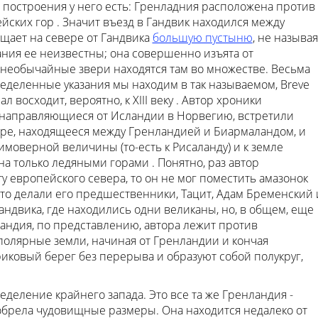
о построения у него есть: Гренладния расположена против
йских гор . Значит въезд в Гандвик находился между
щает на севере от Гандвика
большую пустыню
, не называя
ния ее неизвестны; она совершенно изъята от
 необычайные звери находятся там во множестве. Весьма
ределенные указания мы находим в так называемом, Breve
л восходит, вероятно, к XIII веку . Автор хроники
и, направляющиеся от Исландии в Норвегию, встретили
ре, находящееся между Гренландией и Биармаландом, и
имоверной величины (то-есть к Рисаланду) и к земле
на только ледяными горами . Понятно, раз автор
у европейского севера, то он не мог поместить амазонок
это делали его предшественники, Тацит, Адам Бременский 
Гандвика, где находились одни великаны, но, в общем, еще
нландия, по представлению, автора лежит против
 полярные земли, начиная от Гренландии и кончая
иковый берег без перерыва и образуют собой полукруг,
деление крайнего запада. Это все та же Гренландия -
приобрела чудовищные размеры. Она находится недалеко от