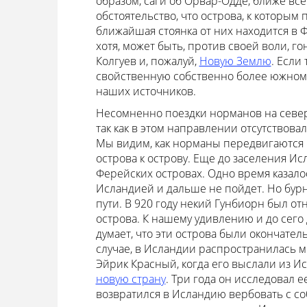
образом, саги об Орвар-Одде, ближе все
обстоятельство, что острова, к которым 
ближайшая стоянка от них находится в 
хотя, может быть, против своей воли, г
Колгуев и, пожалуй,
Новую Землю
. Если
свойственную собственно более южному
наших источников.
Несомненно поездки норманов на север
так как в этом направлении отсутствова
Мы видим, как норманы передвигаются 
острова к острову. Еще до заселения И
Ферейских островах. Одно время казалос
Исландией и дальше не пойдет. Но бур
пути. В 920 году некий Гунбиорн был от
острова. К нашему удивлению и до сего 
думает, что эти острова были окончате
случае, в Исландии распространилась м
Эйрик Красный, когда его выслали из Ис
новую страну
. Три года он исследовал е
возвратился в Исландию вербовать с со