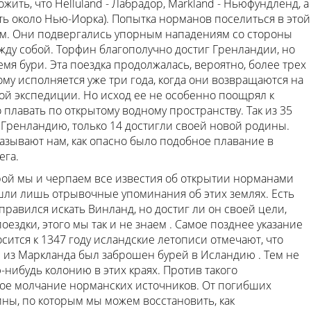
ть, что Helluland - Лабрадор, Markland - Ньюфундленд, а
ть около Нью-Иорка). Попытка норманов поселиться в этой
ом. Они подвергались упорным нападениям со стороны
ежду собой. Торфин благополучно достиг Гренландии, но
мя бури. Эта поездка продолжалась, вероятно, более трех
рому исполняется уже три года, когда они возвращаются на
той экспедиции. Но исход ее не особенно поощрял к
лавать по открытому водному пространству. Так из 35
Гренландию, только 14 достигли своей новой родины.
казывают нам, как опасно было подобное плавание в
ега.
орой мы и черпаем все известия об открытии норманами
шли лишь отрывочные упоминания об этих землях. Есть
тправился искать Винланд, но достиг ли он своей цели,
оездки, этого мы так и не знаем . Самое позднее указание
ится к 1347 году исландские летописи отмечают, что
 из Маркланда был заброшен бурей в Исландию . Тем не
-нибудь колонию в этих краях. Против такого
ое молчание норманских источников. От погибших
ны, по которым мы можем восстановить, как