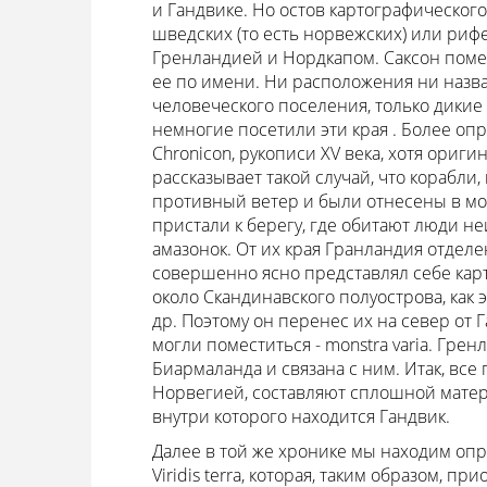
и Гандвике. Но остов картографическог
шведских (то есть норвежских) или рифе
Гренландией и Нордкапом. Саксон поме
ее по имени. Ни расположения ни назва
человеческого поселения, только дикие
немногие посетили эти края . Более оп
Chronicon, рукописи XV века, хотя оригина
рассказывает такой случай, что корабл
противный ветер и были отнесены в мо
пристали к берегу, где обитают люди не
амазонок. От их края Гранландия отделе
совершенно ясно представлял себе карт
около Скандинавского полуострова, как 
др. Поэтому он перенес их на север от 
могли поместиться - monstra varia. Гре
Биармаланда и связана с ним. Итак, все
Норвегией, составляют сплошной матер
внутри которого находится Гандвик.
Далее в той же хронике мы находим опре
Viridis terra, которая, таким образом, 