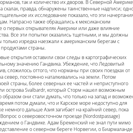
рманов, так и количество их дворов. В Северной Америке
а скалах, правда, обнаружены таинственные надписи; одн
 тщательное их исследование показало, что эти начертани
ам. Напрасно также обращались к мексиканским
ие о первых открывателях Америки или даже влияние
тва. Все эти попытки оказались тщетными, и мы должны
 только изредка наезжали к американским берегам с
 продуктами страны.
вые открытия оставили свои следы в картографических
льному значению Гандвика. Убеждение, что Ледовитый
в, сложилось оттого, что норманы при своих поездках от
 север, постоянно наталкивались на земли. Потом
оей страны, более северных ее частей и неприступного
гли острова Svalbardr, который Сторм нашел возможным
образом они стали думать, что только на запад и возможе
е время потом думали, что и Карское море недоступно для
уже немного дальше Азия загибает на крайний север, пока
Вопрос о северовосточном проезде (Nordostpassage)
уждением о Гандвике. Адам Бременский не знал пути мимо
представление о северном береге Норвегии, о Биармаланде