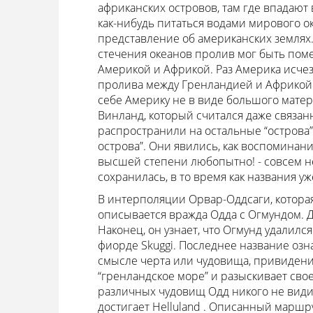
африканских островов, там где впадают
как-нибудь питаться водами мирового о
представление об американских землях.
стечения океанов пролив мог быть пом
Америкой и Африкой. Раз Америка исчеза
пролива между Гренландией и Африкой. 
себе Америку не в виде большого матери
Винланд, который считался даже связан
распространили на остальные “острова”
острова”. Они явились, как воспоминание
высшей степени любопытно! - совсем не
сохранилась, в то время как названия 
В интерполяции Орвар-Оддсаги, которая,
описывается вражда Одда с Огмундом. Д
Наконец, он узнает, что Огмунд удалился
фиорде Skuggi. Последнее название озна
смысле черта или чудовища, привидения
“гренландское море” и разыскивает свое
различных чудовищ Одд никого не видит
достигает Helluland . Описанный маршру