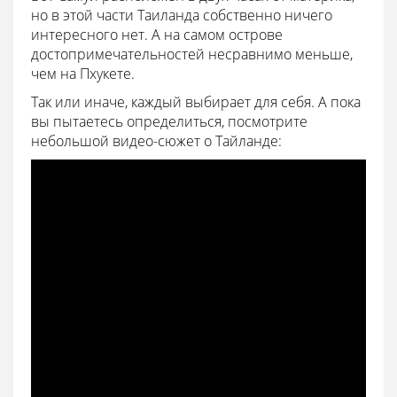
но в этой части Таиланда собственно ничего
интересного нет. А на самом острове
достопримечательностей несравнимо меньше,
чем на Пхукете.
Так или иначе, каждый выбирает для себя. А пока
вы пытаетесь определиться, посмотрите
небольшой видео-сюжет о Тайланде: