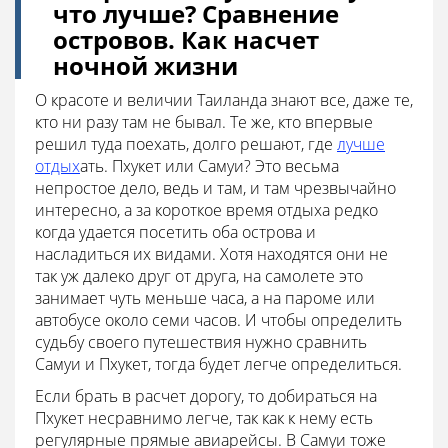
что лучше? Сравнение
островов. Как насчет
ночной жизни
О красоте и величии Таиланда знают все, даже те,
кто ни разу там не бывал. Те же, кто впервые
решил туда поехать, долго решают, где
лучше
отдых
ать. Пхукет или Самуи? Это весьма
непростое дело, ведь и там, и там чрезвычайно
интересно, а за короткое время отдыха редко
когда удается посетить оба острова и
насладиться их видами. Хотя находятся они не
так уж далеко друг от друга, на самолете это
занимает чуть меньше часа, а на пароме или
автобусе около семи часов. И чтобы определить
судьбу своего путешествия нужно сравнить
Самуи и Пхукет, тогда будет легче определиться.
Если брать в расчет дорогу, то добираться на
Пхукет несравнимо легче, так как к нему есть
регулярные прямые авиарейсы. В Самуи тоже