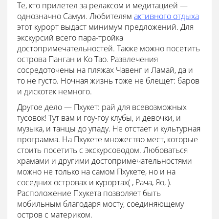
Те, кто прилетел за релаксом и медитацией —
однозначно Самуи. Любителям
активного отдыха
этот курорт выдаст минимум предложений. Для
экскурсий всего пара-тройка
достопримечательностей. Также можно посетить
острова Панган и Ко Тао. Развлечения
сосредоточены на пляжах Чавенг и Ламай, да и
то не густо. Ночная жизнь тоже не блещет: баров
и дискотек немного.
Другое дело — Пхукет: рай для всевозможных
тусовок! Тут вам и гоу-гоу клубы, и девочки, и
музыка, и танцы до упаду. Не отстает и культурная
программа. На Пхукете множество мест, которые
стоить посетить с экскурсоводом. Любоваться
храмами и другими достопримечательностями
можно не только на самом Пхукете, но и на
соседних островах и курортах( , Рача, Яо, ).
Расположение Пхукета позволяет быть
мобильным благодаря мосту, соединяющему
остров с материком.