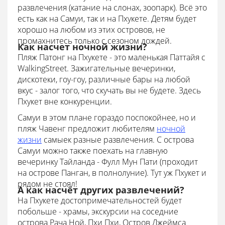
развлечения (катание на слонах, зоопарк). Всё это
есть как на Самуи, так и на Пхукете. Детям будет
хорошо на любом из этих островов, не
промахнитесь только с сезоном дождей.
Как насчет ночной жизни?
Пляж Патонг на Пхукете - это маленькая Паттайя с
WalkingStreet. Зажигательные вечеринки,
дискотеки, гоу-гоу, различные бары на любой
вкус - залог того, что скучать вы не будете. Здесь
Пхукет вне конкуренции.
Самуи в этом плане гораздо поспокойнее, но и
пляж Чавенг предложит любителям
ночной
жизни
самыек разные развлечения. С острова
Самуи можно также поехать на главную
вечеринку Тайланда - Фулл Мун Пати (проходит
на острове Панган, в полнолуние). Тут уж Пхукет и
рядом не стоял!
А как насчёт других развлечений?
На Пхукете достопримечательностей будет
побольше - храмы, экскурсии на соседние
острова Рача Ной, Пхи Пхи, Остров Джеймса