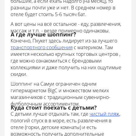
большие, а если ехать надолго (на месяц), то
разницы почти уже и нет. В среднем номер в
отеле будет стоить 5-6 тысяч бат.
А вот цены на всё остальное - еду, развлечения,
массаж и т.п. - везде примерно одинаковы.
А где лучше шоппинг?
Конечно, Пхукет здесь лидирует из-за лучшего
транспортного сообщения
с материком. Там
имеется несколько крупных торговых центров ,
где можно ознакомиться с брендовыми
коллекциями и даже получить на них ощутимые
скидки.
Шоппинг на Самуи ограничен одним
гипермаркетом BigC и множеством мелких
магазинчиков с традиционным сувенирно-
футболочным ассортиментом.
Куда стоит поехать с детьми?
С детьми лучше отдыхать там, где
чистый пляж
,
пологий спуск в в море, есть развлечения в
отеле (горки, детские комнаты) и есть
возможность получить дополнительные