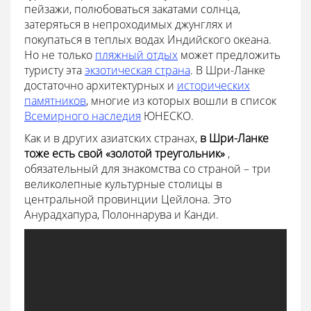
пейзажи, полюбоваться закатами солнца,
затеряться в непроходимых джунглях и
покупаться в теплых водах Индийского океана.
Но не только
пляжный отдых
может предложить
туристу эта
экзотическая страна
. В Шри-Ланке
достаточно архитектурных и
исторических
памятников
, многие из которых вошли в список
Всемирного наследия
ЮНЕСКО.
Как и в других азиатских странах,
в Шри-Ланке
тоже есть свой «золотой треугольник»
,
обязательный для знакомства со страной – три
великолепные культурные столицы в
центральной провинции Цейлона. Это
Анурадхапура, Полоннарува и Канди.