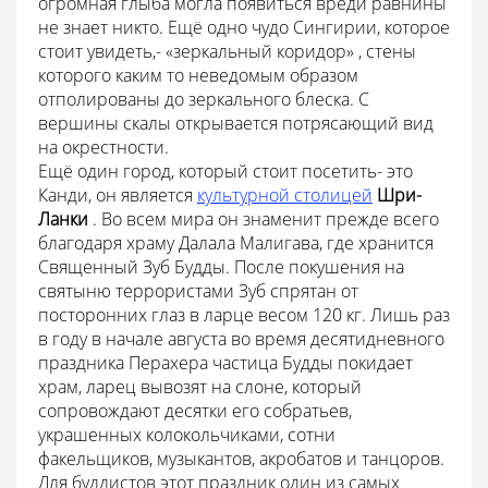
огромная глыба могла появиться вреди равнины
не знает никто. Ещё одно чудо Сингирии, которое
стоит увидеть,- «зеркальный коридор» , стены
которого каким то неведомым образом
отполированы до зеркального блеска. С
вершины скалы открывается потрясающий вид
на окрестности.
Ещё один город, который стоит посетить- это
Канди, он является
культурной столицей
Шри-
Ланки
. Во всем мира он знаменит прежде всего
благодаря храму Далала Малигава, где хранится
Священный Зуб Будды. После покушения на
святыню террористами Зуб спрятан от
посторонних глаз в ларце весом 120 кг. Лишь раз
в году в начале августа во время десятидневного
праздника Перахера частица Будды покидает
храм, ларец вывозят на слоне, который
сопровождают десятки его собратьев,
украшенных колокольчиками, сотни
факельщиков, музыкантов, акробатов и танцоров.
Для буддистов этот праздник один из самых