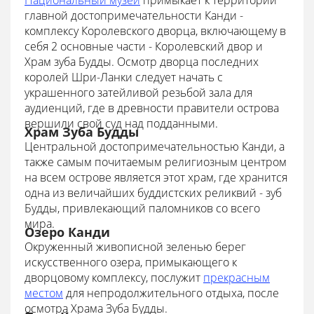
Национальный музей
примыкает к территории
главной достопримечательности Канди -
комплексу Королевского дворца, включающему в
себя 2 основные части - Королевский двор и
Храм зуба Будды. Осмотр дворца последних
королей Шри-Ланки следует начать с
украшенного затейливой резьбой зала для
аудиенций, где в древности правители острова
вершили свой суд над подданными.
Храм Зуба Будды
Центральной достопримечательностью Канди, а
также самым почитаемым религиозным центром
на всем острове является этот храм, где хранится
одна из величайших буддистских реликвий - зуб
Будды, привлекающий паломников со всего
мира.
Озеро Канди
Окруженный живописной зеленью берег
искусственного озера, примыкающего к
дворцовому комплексу, послужит
прекрасным
местом
для непродолжительного отдыха, после
осмотра Храма Зуба Будды.