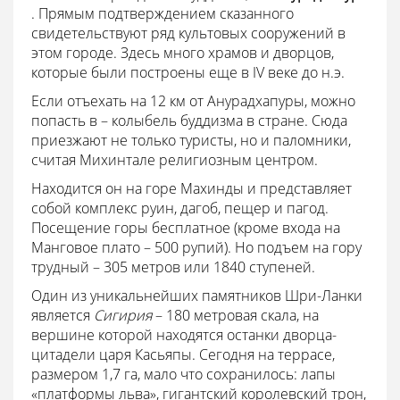
. Прямым подтверждением сказанного
свидетельствуют ряд культовых сооружений в
этом городе. Здесь много храмов и дворцов,
которые были построены еще в IV веке до н.э.
Если отъехать на 12 км от Анурадхапуры, можно
попасть в
– колыбель буддизма в стране. Сюда
приезжают не только туристы, но и паломники,
считая Михинтале религиозным центром.
Находится он на горе Махинды и представляет
собой комплекс руин, дагоб, пещер и пагод.
Посещение горы бесплатное (кроме входа на
Манговое плато – 500 рупий). Но подъем на гору
трудный – 305 метров или 1840 ступеней.
Один из уникальнейших памятников Шри-Ланки
является
Сигирия
– 180 метровая скала, на
вершине которой находятся останки дворца-
цитадели царя Касьяпы. Сегодня на террасе,
размером 1,7 га, мало что сохранилось: лапы
«платформы льва», гигантский королевский трон,