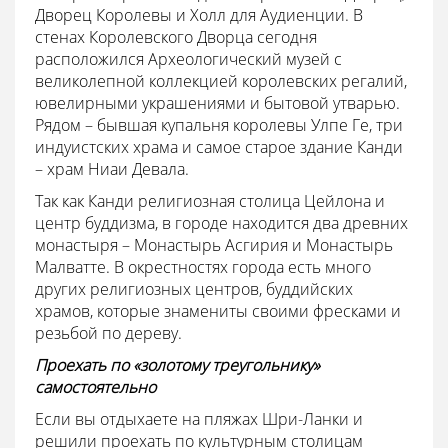
Дворец Королевы и Холл для Аудиенции. В
стенах Королевского Дворца сегодня
расположился Археологический музей с
великолепной коллекцией королевских регалий,
ювелирными украшениями и бытовой утварью.
Рядом – бывшая купальня королевы Улпе Ге, три
индуистских храма и самое старое здание Канди
– храм Ниаи Девала.
Так как Канди религиозная столица Цейлона и
центр буддизма, в городе находится два древних
монастыря – Монастырь Асгирия и Монастырь
Малватте. В окрестностях города есть много
других религиозных центров, буддийских
храмов, которые знамениты своими фресками и
резьбой по дереву.
Проехать по «золотому треугольнику»
самостоятельно
Если вы отдыхаете на пляжах Шри-Ланки и
решили проехать по культурным столицам