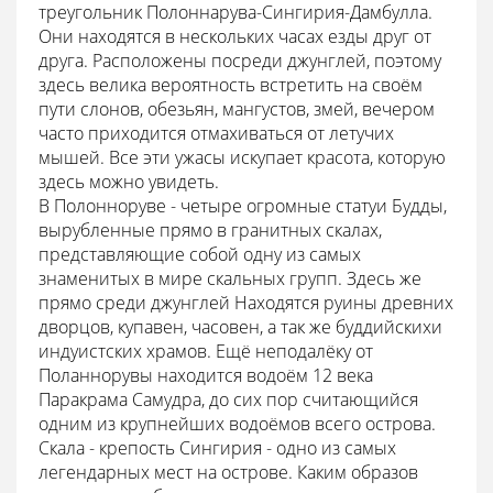
треугольник Полоннарува-Сингирия-Дамбулла.
Они находятся в нескольких часах езды друг от
друга. Расположены посреди джунглей, поэтому
здесь велика вероятность встретить на своём
пути слонов, обезьян, мангустов, змей, вечером
часто приходится отмахиваться от летучих
мышей. Все эти ужасы искупает красота, которую
здесь можно увидеть.
В Полонноруве - четыре огромные статуи Будды,
вырубленные прямо в гранитных скалах,
представляющие собой одну из самых
знаменитых в мире скальных групп. Здесь же
прямо среди джунглей Находятся руины древних
дворцов, купавен, часовен, а так же буддийскихи
индуистских храмов. Ещё неподалёку от
Поланнорувы находится водоём 12 века
Паракрама Самудра, до сих пор считающийся
одним из крупнейших водоёмов всего острова.
Скала - крепость Сингирия - одно из самых
легендарных мест на острове. Каким образов