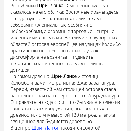
Республики
Шри- Ланка
. Смешение культур
сказалось на его облике: Восточные храмы здесь
соседствуют с мечетями и католическими
соборами; колониальные особняки с
небоскрёбами, а огромные торговые центры с
маленькими лавочками. В отличие от курортных
областей острова европейцев на улицах Коломбо
практически нет, обычно в этих случаях
дискомфорта не возникает, и удивить
«экзотической» внешностью можно лишь
детишек.
На самом деле на
Шри- Ланке
2 столицы:
Коломбо и административная Джаяваранапура.
Первой, известной нам столицей острова стала
расположенная на севере острова Анурадхапура.
Отправляться сюда стоит, что бы увидеть одно из
самых высоких вооружений, построенных в
древности, - ступу высотой 120 метров, а так же
священное для буддистов дерево Бо.
В центре
Шри- Ланки
находится золотой