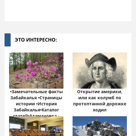
ЭТО ИНТЕРЕСНО:
•Замечательные факты
Открытие америки,
Забайкалья •Страницы
или как колумб по
истории •История
протоптанной дорожке
Забайкалья•Каталог
ходил
статей•Атамановка -
Онлайн•
Забайкальский край:
цифры и факты