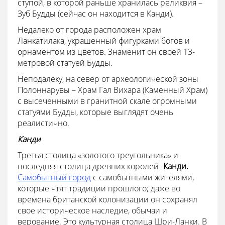
ступой, в которой раньше хранилась реликвия –
Зуб Будды (сейчас он находится в Канди).
Недалеко от города расположен храм
Ланкатилака, украшенный фигурками богов и
орнаментом из цветов. Знаменит он своей 13-
метровой статуей Будды.
Неподалеку, на север от археологической зоны
Полоннарувы – Храм Гал Вихара (Каменный Храм)
с высеченными в гранитной скале огромными
статуями Будды, которые выглядят очень
реалистично.
Канди
Третья столица «золотого треугольника» и
последняя столица древних королей -
Канди.
Самобытный город
с самобытными жителями,
которые чтят традиции прошлого; даже во
времена британской колонизации он сохранял
свое историческое наследие, обычаи и
верование. Это культурная столица Шри-Ланки. В