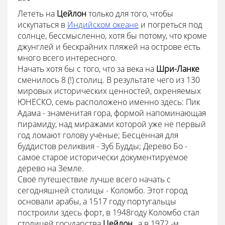
Лететь на
Цейлон
только для того, чтобы
искупаться в
Индийском океане
и погреться под
солнце, бессмысленно, хотя бы потому, что кроме
джунглей и бескрайних пляжей на острове есть
много всего интересного.
Начать хотя бы с того, что за века на
Шри-Ланке
сменилось 8 (!) столиц. В результате чего из 130
мировых исторических ценностей, охреняемых
ЮНЕСКО, семь расположено именно здесь: Пик
Адама - знаменитая гора, формой напоминающая
пирамиду, над миражами которой уже не первый
год ломают голову учёные; Бесценная для
буддистов реликвия - Зуб Будды; Дерево Бо -
самое старое исторически документируемое
дерево на Земле.
Своё путешествие лучше всего начать с
сегодняшней столицы - Коломбо. Этот город
основали арабы, а 1517 году португальцы
построили здесь форт, в 1948году Коломбо стал
столицей государства
Цейлон
, а в 1972 -м