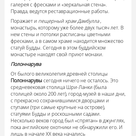
галерея с фресками и «зеркальная стена».
Правда, ведутся реставрационные работы.
Поражает и
пещерный
храм Дамбулла
,
монастырь, которому уже более двух тысяч лет. В
нем стены и потолки расписаны цветными
фресками, а в самом храме находится множество
статуй Будды. Сегодня в этом буддийском
монастыре находят свой приют монахи.
Полоннарува
От былого великолепия древней столицы
Полоннарувы
сегодня ничего не осталось. Это
средневековая столица Шри-Ланки (была
столицей около 200 лет), город-музей в наши дни,
с прекрасно сохранившимися дворцами и
ступами (три самые крупные на острове),
статуями Будды и роскошными садами.
Несколько веков город был «спрятан» в джунглях,
пока английские охотники не обнаружили его. И
лишь в начале XX века начались