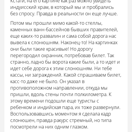
Кстати, на его картине как раз можно увидеть
индуисский храм, в который мы и пробрались
без спросу. Правда в реальности он еще лучше.
Потом мы прошли мимо какой-то стеллы,
каменных ванн-бассейнов бывших правителей,
еще каких-то развалин и сама собой дорога нас
вывела к слонюшням. Наконец-то! На картинках
они были такие красивые! Но дорогу
перегородил охранник, потребовав билет. Так
странно, ладно бы ворота какие были, а то идет и
идет себе дорога к этим слонюшням. Ни тебе
кассы, ни заграждений. Какой спрашиваем билет,
касс-то даже не было. Он указал в
противоположном направлении, откуда мы
пришли, вдоль стены почти полкилометра. К
этому времени подошли еще туристы с
ребенком и индийская пара, их тоже развернули.
Воспользовавшись моментом я сделала кадр
слонюшен, правда ракурс стремный, но типа
посмотрели на них одним глазком.