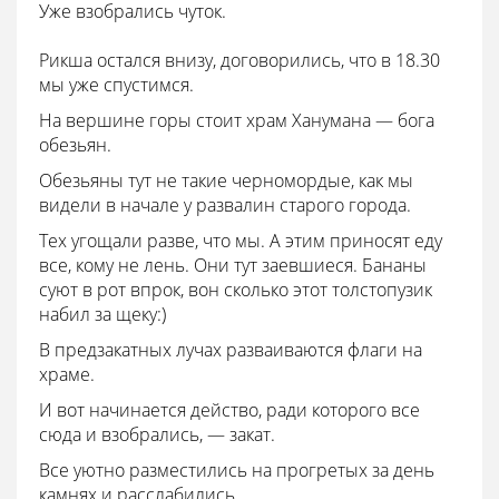
Уже взобрались чуток.
Рикша остался внизу, договорились, что в 18.30
мы уже спустимся.
На вершине горы стоит храм Ханумана — бога
обезьян.
Обезьяны тут не такие черномордые, как мы
видели в начале у развалин старого города.
Тех угощали разве, что мы. А этим приносят еду
все, кому не лень. Они тут заевшиеся. Бананы
суют в рот впрок, вон сколько этот толстопузик
набил за щеку:)
В предзакатных лучах разваиваются флаги на
храме.
И вот начинается действо, ради которого все
сюда и взобрались, — закат.
Все уютно разместились на прогретых за день
камнях и расслабились.