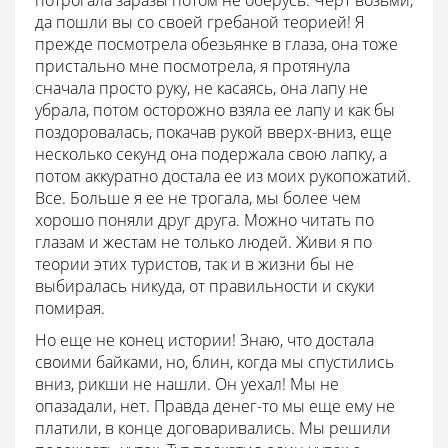
потрогала заразы потом не оберусь. Черт возьми,
да пошли вы со своей гребаной теорией! Я
прежде посмотрела обезьянке в глаза, она тоже
пристально мне посмотрела, я протянула
сначала просто руку, не касаясь, она лапу не
убрала, потом осторожно взяла ее лапу и как бы
поздоровалась, покачав рукой вверх-вниз, еще
несколько секунд она подержала свою лапку, а
потом аккуратно достала ее из моих рукопожатий.
Все. Больше я ее не трогала, мы более чем
хорошо поняли друг друга. Можно читать по
глазам и жестам не только людей. Живи я по
теории этих туристов, так и в жизни бы не
выбиралась никуда, от правильности и скуки
помирая.
Но еще не конец истории! Знаю, что достала
своими байками, но, блин, когда мы спустились
вниз, рикши не нашли. Он уехал! Мы не
опазадали, нет. Правда денег-то мы еще ему не
платили, в конце договаривались. Мы решили