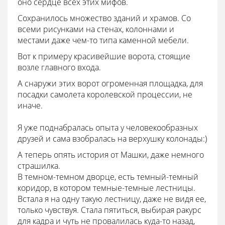
оно сердце всех этих мифов.
Сохранилось множество зданий и храмов. Со
всеми рисунками на стенах, колоннами и
местами даже чем-то типа каменной мебели.
Вот к примеру красивейшие ворота, стоящие
возле главного входа.
А снаружи этих ворот огроменная площадка, для
посадки самолета королевской процессии, не
иначе.
Я уже поднабралась опыта у человекообразных
друзей и сама взобралась на верхушку колонады:)
А теперь опять история от Машки, даже немного
страшилка.
В темном-темном дворце, есть темный-темный
коридор, в котором темные-темные лестницы.
Встала я на одну такую лестницу, даже не видя ее,
только чувствуя. Стала пятиться, выбирая ракурс
для кадра и чуть не провалилась куда-то назад,