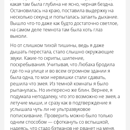
какая там была глубина не ясно, черная бездна.
Остановилась на краю, поставила выдержку на
несколько секунд и попыталась затаить дыхание.
Вышло что-то даже как будто достаточно светлое,
на самом деле темнота там была хоть глаз
выколи.
Но от слишком тихой тишины, ведь я даже
дышать перестала, стало слышно окружающие
звуки. Какие-то скрипы, шипение,
поскребывания. Учитывая, что Любаха бродила
где-то на улице и во всем огромном здании я
была одна, то мои нервишки стали сдавать,
решила что змея. Из темной комнаты я было
рыпанулась. Но интересно же блин. Вернее, я
подумала неподалеку, что это возможно не змея, а
летучие мыши, и сразу как в подтверждение я
услышала чуть ли не ультразвуковое
попискивание. Проверить можно было только
одним способом — сфоткануть со вспышкой,
надеясь, что стадо бэтманов не рванет на меня.