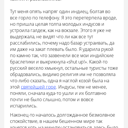
Тут меня опять напряг один индиец, болтая во
все горло по телефону. Я это перетерпела вроде,
но пришла целая толпа молодых индусов и
устроила галдеж, как на вокзале. Этого я уже не
выдержала, не видят что ли как все тут
расслабились, почему надо базар устраивать, да
им даже на закат плевать было. Я ударила рукой
по камню так, что зазвенели все мои индийские
браслетики и выкрикнула «shut up!». Какой-то
русский весело хмыкнул, остальные туристы тоже
обрадовались, видимо религия им не позволяла
что-либо сказать, одна я наглой козой была на
этой
святейшей горе
. Индусы, тем не менее,
поняли, сначала куда-то ушли и их болтавню
почти не было слышно, потом и вовсе
испарились.
Наконец-то началось долгожданное безмолвное
спокойствие, в нашем бешенном мире так
хочется хоть на минутку остановиться, здесь было