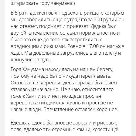
штурмовать гору Ханумана:)
В 5 p.m. должен был подъехать рикша, с которым
мы договорились еще с утра, что за 300 рупий он
нас отвезет, подождет и привезет. Дядька был
другой, впечатление оставил нормальное, но и
было это еще до того, как встретились с
вреднющими рикшами. Ровно в 17.00 он нас уже
ждал. Мы довольные загрузились в его телегу и
двинулись в путь.
Гора Ханумана находилась на нашем берегу,
поэтому не надо было никуда переплывать.
Оказывается деревня здесь гораздо было, чем
казалась изначально. Не знаю, относится это
тоже к Хампи или нет, но здесь простая
деревенская индийская жизнь и простые не
наглые люди. Впечатление осталось хорошее.
Едешь, а вдоль банановые заросли и рисовые
поля, вдалеке эти огромные камни, красотища!