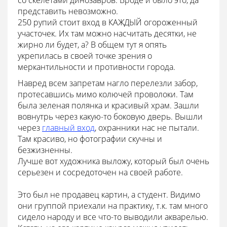
со скелетами динозавров. Вроде и было это, да
представить невозможно.
250 рупий стоит вход в КАЖДЫЙ огороженный
участочек. Их там можно насчитать десятки, не
жирно ли будет, а? В общем тут я опять
укрепилась в своей точке зрения о
меркантильности и противности города.
Навред всем запретам нагло перелезли забор,
протесавшись мимо колючей проволоки. Там
была зеленая полянка и красивый храм. Зашли
вовнутрь через какую-то боковую дверь. Вышли
через
главный вход
, охранники нас не пытали.
Там красиво, но фотографии скучны и
безжизненны.
Лучше вот художника выложу, который был очень
серьезен и сосредоточен на своей работе.
Это был не продавец картин, а студент. Видимо
они группой приехали на практику, т.к. там много
сидело народу и все что-то выводили акварелью.