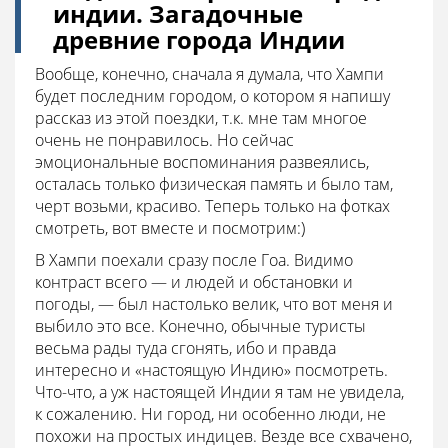
индии. Загадочные
древние города Индии
Вообще, конечно, сначала я думала, что Хампи
будет последним городом, о котором я напишу
рассказ из этой поездки, т.к. мне там многое
очень не понравилось. Но сейчас
эмоциональные воспоминания развеялись,
осталась только физическая память и было там,
черт возьми, красиво. Теперь только на фотках
смотреть, вот вместе и посмотрим:)
В Хампи поехали сразу после Гоа. Видимо
контраст всего — и людей и обстановки и
погоды, — был настолько велик, что вот меня и
выбило это все. Конечно, обычные туристы
весьма рады туда сгонять, ибо и правда
интересно и «настоящую Индию» посмотреть.
Что-что, а уж настоящей Индии я там не увидела,
к сожалению. Ни город, ни особенно люди, не
похожи на простых индицев. Везде все схвачено,