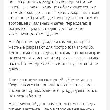
поняла разницу между той свободной пустой
зоной, где гуляешь сам по себе сколько хошь и
этим местом, где главные храмы закрыты, а вход
стоит по 250 рупий. Где снуют кучи приставучих
торговцев и маленький детей переодетых в
богов, в общем место для туристов. Я не
кайфанула, фоток оттуда нет.
На обратном пути увидели камень, который
местные разрезают для постройки чего-либо.
Технология проста: делают каким-то колом дырки
по круговой, камень потом раскалывается на две
части. Потом одну из частей опять дырявят и так
далее.
Таких «распилинных» камней в Хампи много.
Скорее всего материалы поставляются даже в
соседние города, если не еще куда дальше, чем
не плохой бизнес.
На следующий день нам хотелось успеть в два
разных местечка. Одно в стороне знаменитых