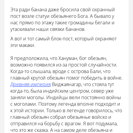
Эта ради банана даже бросила свой охранный
пост возле статуи обезьянего Бога. А бывало у
нас прямо по этажу такие громадины бегали и
утаскивали наши связки бананов.
А вот и тот самый блок-пост, который охраняют
эти макаки.
Я предположила, что Хануман, бог обезьян,
возможно появился из-за простой случайности.
Когда-то слышала, вроде с острова Бали, что
главный крутой обезьян помог победить в войне.
Древняя империя
Виджаянагар, что стояла тут
когда-то, была индийским центром, север уже
заняли моголы. Индийцы вели постоянно войны
с моголами. Поэтому легенда вполне подходит и
к этой истории. Только в легенде говорилось, что
главный обезьян собрал обезьянье войско и
отправился на борьбу с врагом. Я вот подумала,
что это же сказка. А на самом деле обезьяна и