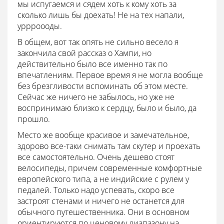
мы испугаемся и сядем хоть к кому хоть за
сколько лишь бы доехать! Не на тех напали,
уррроооды.
В общем, вот так опять не сильно весело я
закончила свой рассказ о Хампи, но
действительно было все именно так по
впечатлениям. Первое время я не могла вообще
без брезгливости вспоминать об этом месте.
Сейчас же ничего не забылось, но уже не
воспринимаю близко к сердцу, было и было, да
прошло.
Место же вообще красивое и замечательное,
здорово все-таки снимать там скутер и проехать
все самостоятельно. Очень дешево стоят
велосипеды, причем современные комфортные
европейского типа, а не индийские с рулем у
педалей. Только надо успевать, скоро все
застроят стенами и ничего не останется для
обычного путешественника. Они в основном
ориентируются по ценовому диапазону на