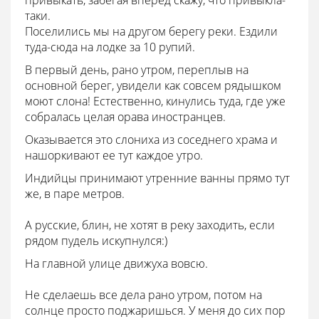
привыкать, забегая вперед скажу, что привыкла-
таки.
Поселились мы на другом берегу реки. Ездили
туда-сюда на лодке за 10 рупий.
В первый день, рано утром, переплыв на
основной берег, увидели как совсем рядышком
моют слона! Естественно, кинулись туда, где уже
собралась целая орава иностранцев.
Оказывается это слониха из соседнего храма и
нашоркивают ее тут каждое утро.
Индийцы принимают утренние ванны прямо тут
же, в паре метров.
А русские, блин, не хотят в реку заходить, если
рядом пудель искупнулся:)
На главной улице движуха вовсю.
Не сделаешь все дела рано утром, потом на
солнце просто поджаришься. У меня до сих пор