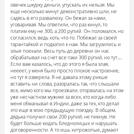
овечек шкурку деньги, упускать их нельзя. Мы
еще несколько минут демонстративно шли, не
садясь в его развалюху. Он бежал за нами,
уговаривая. Мы ответили, что раз кинул, то
платим ему не 300, а 200 рупий. Он поломался, но
согласился, ведь хоть что-то. Побежал за своей
тарантайкой и подкатил к нам. Мы загрузились и
злые поехали. Весь путь до деревни он нас
обрабатывал на счет все-таки 300 рупий, но тут…
Если вам казалось, что до этого я была злая,
неееет, у меня было просто плохое настроение,
но тут я озверела. Я не давала этому рикше
вставить ни слова, разоралась так, что слышали
все, мимо кого мы проезжали, оторвалась на этом
уже несчастном мужике за всех, кто когда-либо
меня обманывал в Индии, даже за тех, кто делал
это еще в мою предыдущую поездку. В общем,
дядька получил свои 200 рупий, не пикнув. Не
будет больше кидать бледнолицых и нарушать
договоренности. А то ишь хитрожопые, думают