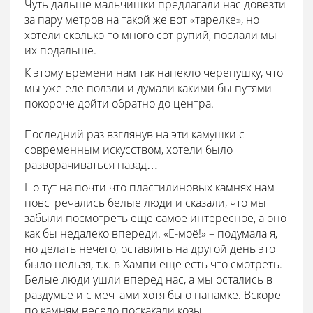
Чуть дальше мальчишки предлагали нас довезти
за пару метров на такой же вот «тарелке», но
хотели сколько-то много сот рупий, послали мы
их подальше.
К этому времени нам так напекло черепушку, что
мы уже еле ползли и думали какими бы путями
покороче дойти обратно до центра.
Последний раз взглянув на эти камушки с
современным искусством, хотели было
разворачиваться назад…
Но тут на почти что пластилиновых камнях нам
повстречались белые люди и сказали, что мы
забыли посмотреть еще самое интересное, а оно
как бы недалеко впереди. «Ё-моё!» – подумала я,
но делать нечего, оставлять на другой день это
было нельзя, т.к. в Хампи еще есть что смотреть.
Белые люди ушли вперед нас, а мы остались в
раздумье и с мечтами хотя бы о панамке. Вскоре
по камням весело поскакали козы.