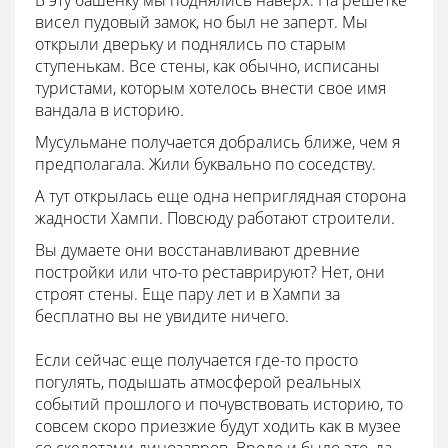
В эту башенку мы поднялись наверх. На решетке
висел пудовый замок, но был не заперт. Мы
открыли дверьку и поднялись по старым
ступенькам. Все стены, как обычно, исписаны
туристами, которым хотелось внести свое имя
вандала в историю.
Мусульмане получается добрались ближе, чем я
предполагала. Жили буквально по соседству.
А тут открылась еще одна неприглядная сторона
жадности Хампи. Повсюду работают строители.
Вы думаете они восстанавливают древние
постройки или что-то реставрируют? Нет, они
строят стены. Еще пару лет и в Хампи за
бесплатно вы не увидите ничего.
Если сейчас еще получается где-то просто
погулять, подышать атмосферой реальных
событий прошлого и почувствовать историю, то
совсем скоро приезжие будут ходить как в музее