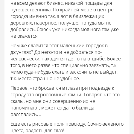
на всем делают бизнес, никакой пощады для
путешественника. По крайней мере в центре
городка именно так, а вот в близлежащих
деревнях, наверное, получше, но туда мы не
добрались, боюсь уже никогда моя нога там уже
не окажется.
Чем же славится этот маленький городок в
джунглях? До него-то и не добраться по-
человечески, находится где-то на отшибе. Более
того, в него разве что специально заезжать, т.к.
мимо куда-нибудь ехать и заскочить не выйдет,
т.к. место страшно не удобное.
Первое, что бросается в глаза при подъезде к
городу это огроооомные камни! Говорят, что это
скалы, но мне они совершенно их не
напоминают, может когда-то были да
расспались…
Еще есть рисовые поля повсюду. Сочно-зеленого
цвета, радость для глаз!