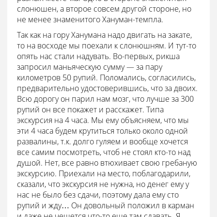
слонюшен, а второе совсем другой стороне, но
не менее знаменитого Хануман-темпла.
Так как на гору Ханумана надо двигать на закате,
то на восходе мы поехали к слонюшням. И тут-то
опять нас стали надувать. Во-первых, рикша
запросил маньяческую сумму — за пару
километров 50 рупий. Поломались, согласились,
предварительно удостоверившись, что за двоих.
Всю дорогу он парил нам мозг, что лучше за 300
рупий он все покажет и расскажет. Типа
экскурсия на 4 часа. Мы ему объясняем, что мы
эти 4 часа будем крутиться только около одной
развалины, т.к. долго гуляем и вообще хочется
все самим посмотреть, чтоб не стоял кто-то над
душой. Нет, все равно втюхивает свою гребаную
экскурсию. Приехали на место, поблагодарили,
сказали, что экскурсия не нужна, но денег ему у
нас не было без сдачи, поэтому дала ему сто
рупий и жду… Он довольный положил в карман
и даже не чешется что-то еще там сдавать. Я