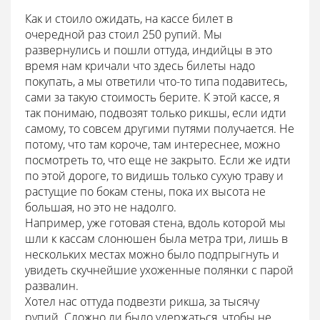
Как и стоило ожидать, на кассе билет в
очередной раз стоил 250 рупий. Мы
развернулись и пошли оттуда, индийцы в это
время нам кричали что здесь билеты надо
покупать, а мы ответили что-то типа подавитесь,
сами за такую стоимость берите. К этой кассе, я
так понимаю, подвозят только рикшы, если идти
самому, то совсем другими путями получается. Не
потому, что там короче, там интереснее, можно
посмотреть то, что еще не закрыто. Если же идти
по этой дороге, то видишь только сухую траву и
растущие по бокам стены, пока их высота не
большая, но это не надолго.
Например, уже готовая стена, вдоль которой мы
шли к кассам слонюшен была метра три, лишь в
нескольких местах можно было подпрыгнуть и
увидеть скучнейшие ухоженные полянки с парой
развалин.
Хотел нас оттуда подвезти рикша, за тысячу
рупий. Сложно ли было удержаться, чтобы не