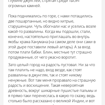
глубине джунглей, спрятан среди тысяч
огромных камней.
Пока поднимались по горе, с нами потащились
две пошарпанные, но видно хитрые,
старушенции. Чуть обогнали нас и уселись возле
какой-то развалины. Когда мы подошли, стали,
конечно, настоятельно приглашать во внутрь
якобы храма Ханумана (на самом деле они сами в
этой дыре поставили левый алтарь). А за вход
потом плати бабки. Блин, местные тут страшно
продуманные, от чего ужасно воротит.
Зато целый город на радость пустовал. Ни за что
там платить не надо, вход везде, как стоят
развалины в джунглях, так и стоят никому
ненужные. Вот там меня проравало на страшную
радость и восхищение. Такая невероятная
древность, вокруг шикарные пушистые пальмы и
я прямо-таки перенеслась в какую-то сказку, ведь
столько было рассказано о великой Индии, и вот