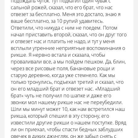
подождать чуток. Тут подкатил один чувак с
сальной рожей, сказал, что его брат, что нас
отвезет за бесплатно. Меня это достало, знаю я
ваше бесплатно, за 10 рупий удавитесь.
Ответили, что никуда с ним не поедем. Потом
начал приставить второй, сказал, что он друг того
и отвезет нас и платить не надо, и тут у меня
всплыли утренние неприятные воспоминания о
рикше. Я нервно встала и сказала, чтобы
проваливали все, а мы пойдем пешком. Да, блин,
через все рисовые поля, банановые рощи и
старую деревню, когда уже стемнело. Как мы
только тронулись, подъехал третий и сказал, что
он его младший брат и отвезет нас. «Младший
брат» чуть не получил по шапке и даже его
звонки мол нашему рикше нас не переубедили.
Шли мы минут может 10, как нам встретился наш
рикша, который спешил в эту сторону, его
известили другие рикши о нашем поступке. Вряд
ли он приехал, чтобы спасти бедных заблудших
овечек в диких джунглях, он же забыл снять с