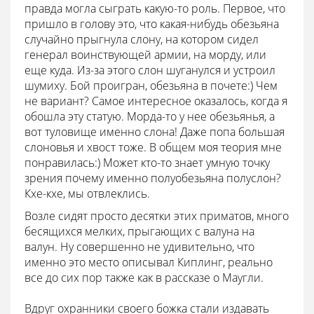
правда могла сыграть какую-то роль. Первое, что
пришло в голову это, что какая-нибудь обезьяна
случайно прыгнула слону, на котором сидел
генерал воинствующей армии, на морду, или
еще куда. Из-за этого слон шуганулся и устроил
шумиху. Бой проигран, обезьяна в почете:) Чем
не вариант? Самое интересное оказалось, когда я
обошла эту статую. Морда-то у нее обезьянья, а
вот туловище именно слона! Даже попа большая
слоновья и хвост тоже. В общем моя теория мне
понравилась:) Может кто-то знает умную точку
зрения почему именно полуобезьяна полуслон?
Кхе-кхе, мы отвлеклись.
Возле сидят просто десятки этих приматов, много
бесящихся мелких, прыгающих с валуна на
валун. Ну совершенно не удивительно, что
именно это место описывал Киплинг, реально
все до сих пор также как в рассказе о Маугли.
Вдруг охранники своего божка стали издавать