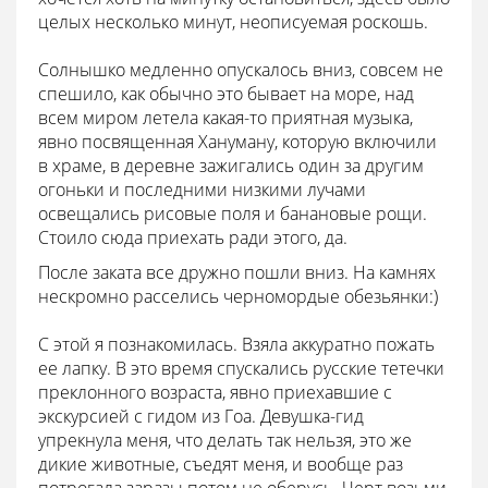
целых несколько минут, неописуемая роскошь.
Солнышко медленно опускалось вниз, совсем не
спешило, как обычно это бывает на море, над
всем миром летела какая-то приятная музыка,
явно посвященная Хануману, которую включили
в храме, в деревне зажигались один за другим
огоньки и последними низкими лучами
освещались рисовые поля и банановые рощи.
Стоило сюда приехать ради этого, да.
После заката все дружно пошли вниз. На камнях
нескромно расселись черномордые обезьянки:)
С этой я познакомилась. Взяла аккуратно пожать
ее лапку. В это время спускались русские тетечки
преклонного возраста, явно приехавшие с
экскурсией с гидом из Гоа. Девушка-гид
упрекнула меня, что делать так нельзя, это же
дикие животные, съедят меня, и вообще раз