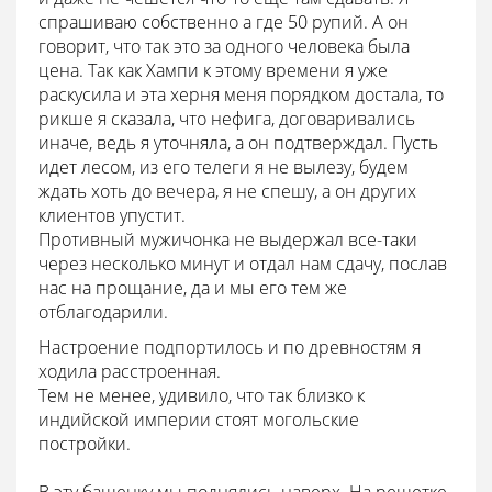
спрашиваю собственно а где 50 рупий. А он
говорит, что так это за одного человека была
цена. Так как Хампи к этому времени я уже
раскусила и эта херня меня порядком достала, то
рикше я сказала, что нефига, договаривались
иначе, ведь я уточняла, а он подтверждал. Пусть
идет лесом, из его телеги я не вылезу, будем
ждать хоть до вечера, я не спешу, а он других
клиентов упустит.
Противный мужичонка не выдержал все-таки
через несколько минут и отдал нам сдачу, послав
нас на прощание, да и мы его тем же
отблагодарили.
Настроение подпортилось и по древностям я
ходила расстроенная.
Тем не менее, удивило, что так близко к
индийской империи стоят могольские
постройки.