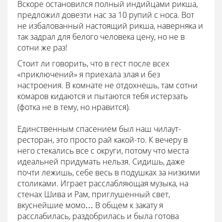
Вскоре остановился полный индийцами рикша,
предложил довезти нас за 10 рупий с носа. Вот
не избалованный настоящий рикша, наверняка и
так задрал для белого человека цену, но не в
сотни же раз!
Стоит ли говорить, что в гест после всех
«приключений» я приехала злая и без
настроения. В комнате не отдохнешь, там сотни
комаров кидаются и пытаются тебя истерзать
(фотка не в тему, но нравится).
Единственным спасением был наш чилаут-
ресторан, это просто рай какой-то. К вечеру в
него стекались все с округи, потому что места
идеальней придумать нельзя. Сидишь, даже
почти лежишь, себе весь в подушках за низкими
столиками. Играет расслабляющая музыка, на
стенах Шива и Рам, приглушенный свет,
вкуснейшие момо… В общем к закату я
расслабилась, раздобрилась и была готова