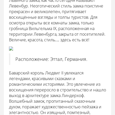
Львиного замка, как часто сегодня называют
Левенбур. Неоготический стиль замка поистине
прекрасен и великолепен, притягивает
восхищённые взгляды и толпы туристов. Для
осмотра открыты все комнаты замка, только
гробница Вильгельма IX, расположенная на
территории Левенбурга, закрыта от посетителей.
Величие, красота, стиль… здесь есть всё!
Расположение: Эттал, Германия.
Баварский король Людвиг II увлекался
легендами, красивыми сказками и
романтическими историями. Это увлечение из
восхищения переросло в строительство и нашло
выход в архитектуре замка Линдерхоф.
Волшебный замок, пропитанный сказочным
духом, поражает художественностью пейзажа и
элегантностью. Он изящный, помпезный,