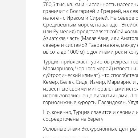
780,6 тыс. кв. км и численность населен
граничит с Болгарией и Грецией, на севе
на юге - с Ираком и Сирией. На севере
Средиземным морем, на западе - Эгейск
или Ру-мелия) представляет собой холм
Азиатская часть (Малая Азия, или Анато
севере и системой Тавра на юге, между
высота до 1000 м), с долинами рек и кон
Турция привлекает туристов-рекреантов
Мраморного, Черного морей) известны 
субтропический климат), что способств
Кемер, Белек, Сиде, Измир, Мармарис и д
известные своими минеральными источн
использовались еще византийцами. Л
горнолыжные курорты Паландокен, Улуда
Но, конечно, Турция славится и своими
сосредоточены на берегу
Условные знаки Экскурсионные центры