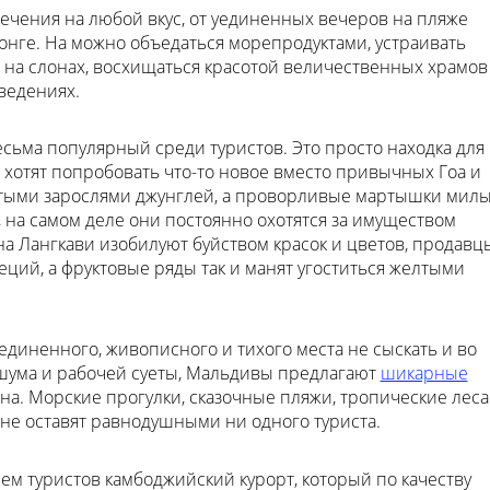
лечения на любой вкус, от уединенных вечеров на пляже
онге. На можно объедаться морепродуктами, устраивать
 на слонах, восхищаться красотой величественных храмов
ведениях.
есьма популярный среди туристов. Это просто находка для
и хотят попробовать что-то новое вместо привычных Гоа и
устыми зарослями джунглей, а проворливые мартышки мил
 на самом деле они постоянно охотятся за имуществом
на Лангкави изобилуют буйством красок и цветов, продавц
еций, а фруктовые ряды так и манят угоститься желтыми
единенного, живописного и тихого места не сыскать и во
к, шума и рабочей суеты, Мальдивы предлагают
шикарные
на. Морские прогулки, сказочные пляжи, тропические леса
 не оставят равнодушными ни одного туриста.
м туристов камбоджийский курорт, который по качеству