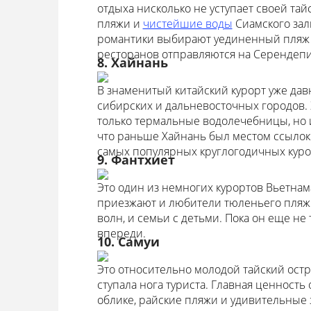
отдыха нисколько не уступает своей тай
пляжи и
чистейшие воды
Сиамского зал
романтики выбирают уединенный пляж О
ресторанов отправляются на Серендепи
8. Хайнань
В знаменитый китайский курорт уже дав
сибирских и дальневосточных городов. 
только термальные водолечебницы, но 
что раньше Хайнань был местом ссылок 
самых популярных круглогодичных куро
9. Фантхиет
Это один из немногих курортов Вьетнам
приезжают и любители тюленьего пляжн
волн, и семьи с детьми. Пока он еще не 
впереди.
10. Самуи
Это относительно молодой тайский остро
ступала нога туриста. Главная ценность
облике, райские пляжи и удивительные 