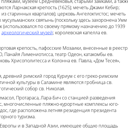
 пляжами, музеем Средневековья, старыми замками, а такж
ются Ларнакская крепость (1625); мечеть Джами Кебир;
н из старинных кварталов); церковь Ангелоктистос; мечеть
ных мусульманских святынь (поскольку здесь захоронена Умм
ук (использовался по своему прямому назначению до 1939
;
археологический музей
; королевская капелла ев.
ртовая крепость, пафосские Мозаики, внесенные в реестр
 Панайя Лимениотисса, театр Одеон, катакомбы ев.
овь Хрисополитесса и Колонна ев. Павла, «Дом Тесея»,
я, древний римский город Куриум с его греко-римским
нтичной культуры в Саламине являются гробница св.
готический собор св. Николая.
масол, Протараса, Лара-Бич со станцией разведения
ис, многочисленные пляжно-курортные комплексы юго-
дос, где расположена летняя резиденция президента
горного туризма.
ке Европы и в Западной Азии, имеющее общую площадь