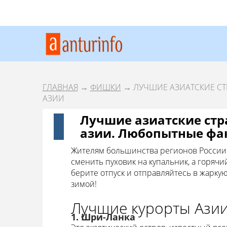
ГЛАВНАЯ
→
ФИШКИ
→ ЛУЧШИЕ АЗИАТСКИЕ СТ
АЗИИ
Лучшие азиатские стр
азии. Любопытные фа
Жителям большинства регионов России з
сменить пуховик на купальник, а горячий
берите отпуск и отправляйтесь в жаркую
зимой!
Лучшие курорты Азии
1. Шри-Ланка