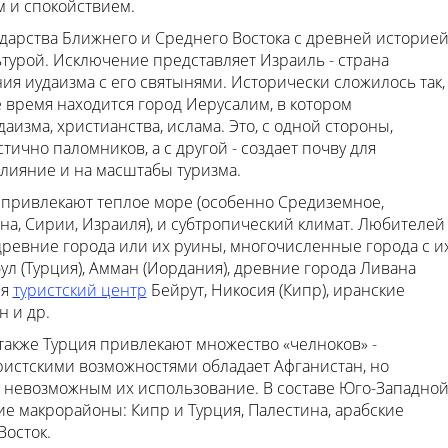
м и спокойствием.
ударства Ближнего и Среднего Востока с древней историе
турой. Исключение представляет Израиль - страна
я иудаизма с его святынями. Исторически сложилось так,
 время находится город Иерусалим, в котором
изма, христианства, ислама. Это, с одной стороны,
тично паломников, а с другой - создает почву для
влияние и на масштабы туризма.
 привлекают теплое море (особенно Средиземное,
а, Сирии, Израиля), и субтропический климат. Любителей
ревние города или их руины, многочисленные города с и
ул (Турция), Амман (Иордания), древние города Ливана
ся
туристский центр
Бейрут, Никосия (Кипр), иранские
н и др.
 также Турция привлекают множество «челноков» -
ристскими возможностями обладает Афганистан, но
 невозможным их использование. В составе Юго-Западно
е макрорайоны: Кипр и Турция, Палестина, арабские
Восток.