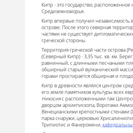
Кипр - это государство, расположенное
Средиземноморья.
Кипр впервые получил независимость в 1
острове. После этого северная террито
частями не существует дипломатических
греческой стороны.
Территория греческой части острова (Рес
(Северный Кипр) - 3,35 тыс. кв. км. Бере
равнинный, с длинными песчаными пляж
обширный старый вулканический массив
горами простирается обширная и плод
Кипр в древности являлся центром сре
его земле памятников культуры всех ев
Никосия
с расположенными там Центром
дворцом архиепископа, Воротами Аммохо
Венецианскими крепостными стенами (X
парка снаружи, церковью Хрисалиниотис
Трипиотис и Фанеромени,
кафедральны