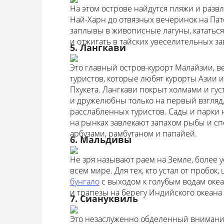
На этом острове найдутся пляжи и разв
Най-Харн до отвязных вечеринок на Пат
заплывы в живописные лагуны, кататься
и отжигать в тайских увеселительных за
5. Лангкави
Это главный остров-курорт Малайзии, в
туристов, которые любят курорты Азии 
Пхукета. Лангкави покрыт холмами и г
и дружелюбны только на первый взгляд,
расслабленных туристов. Сады и парки 
на рынках завлекают запахом рыбы и сп
арбузами, рамбутаном и папайей.
6. Мальдивы
Не зря называют раем на Земле, более у
всем мире. Для тех, кто устал от пробо
бунгало
с выходом к голубым водам океа
и трапезы на берегу Индийского океана
7. Сиануквиль
Это незаслуженно обделенный внимание