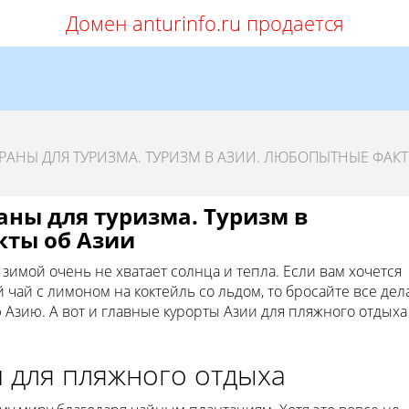
Домен anturinfo.ru продается
РАНЫ ДЛЯ ТУРИЗМА. ТУРИЗМ В АЗИИ. ЛЮБОПЫТНЫЕ ФАКТ
аны для туризма. Туризм в
кты об Азии
имой очень не хватает солнца и тепла. Если вам хочется
 чай с лимоном на коктейль со льдом, то бросайте все дела
 Азию. А вот и главные курорты Азии для пляжного отдыха
 для пляжного отдыха