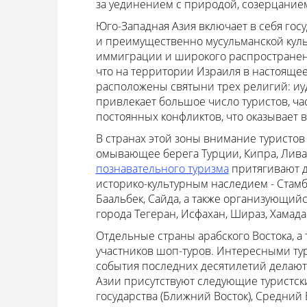
за уединением с природой, созерцание
Юго-Западная Азия включает в себя гос
и преимущественно мусульманской куль
иммиграции и широкого распространени
что на территории Израиля в настоящее
расположены святыни трех религий: иуда
привлекает большое число туристов, час
постоянных конфликтов, что оказывает 
В странах этой зоны внимание туристов
омывающее берега Турции, Кипра, Ливан
познавательного туризма
притягивают д
историко-культурным наследием - Стамб
Баальбек, Сайда, а также организующий
города Тегеран, Исфахан, Шираз, Хамада
Отдельные страны арабского Востока, а
участников шоп-туров. Интересными ту
события последних десятилетий делают
Азии присутствуют следующие туристски
государства (Ближний Восток), Средний 