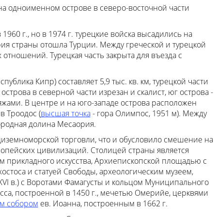
 на одноименном острове в северо-восточной части
960 г., но в 1974 г. турецкие войска высадились на
рия страны отошла Турции. Между греческой и турецкой
 отношений. Турецкая часть закрыта для въезда с
публика Кипр) составляет 5,9 тыс. кв. км, турецкой части
г острова в северной части изрезан и скалист, юг острова -
ами. В центре и на юго-западе острова расположен
 Троодос (
высшая точка
- гора Олимпос, 1951 м). Между
ородная долина Месаория.
диземноморской торговли, что и обусловило смешение на
ропейских цивилизаций. Столицей страны является
 прикладного искусства, Архиепископской площадью с
стоса и статуей Свободы, археологическим музеем,
VI в.) с Воротами Фамагусты и кольцом Муниципального
са, построенной в 1450 г., мечетью Омерийе, церквями
м собором
ев. Иоанна, построенным в 1662 г.