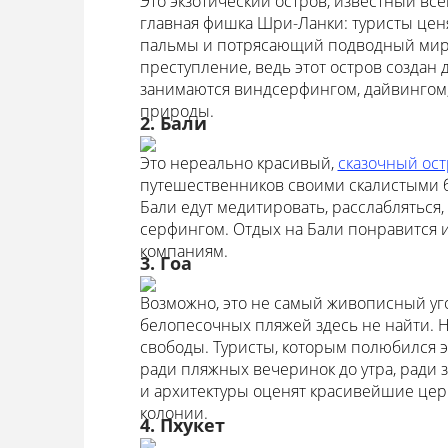
Это экзотический остров, известный все
главная фишка Шри-Ланки: туристы ценя
пальмы и потрясающий подводный мир. 
преступление, ведь этот остров создан
занимаются виндсерфингом, дайвингом,
природы.
2. Бали
Это нереально красивый,
сказочный ост
путешественников своими скалистыми б
Бали едут медитировать, расслабляться,
серфингом. Отдых на Бали понравится 
компаниям.
3. Гоа
Возможно, это не самый живописный угол
белопесочных пляжей здесь не найти. Но 
свободы. Туристы, которым полюбился э
ради пляжных вечеринок до утра, ради 
и архитектуры оценят красивейшие цер
колонии.
4. Пхукет