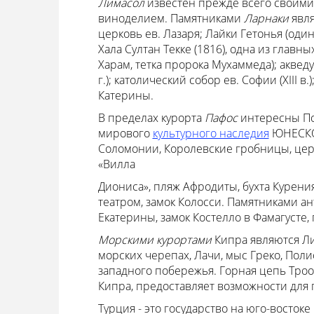
Лимасол
известен прежде всего своими
виноделием. Памятниками
Ларнаки
явля
церковь ев. Лазаря; Лайки Гетонья (оди
Хала Султан Текке (1816), одна из глав
Харам, тетка пророка Мухаммеда); аквед
г.); католический собор ев. Софии (XIII в.)
Катерины.
В пределах курорта
Пафос
интересны По
мирового
культурного наследия
ЮНЕСКО,
Соломонии, Королевские гробницы, церк
«Вилла
Диониса», пляж Афродиты, бухта Курени
театром, замок Колосси. Памятниками а
Екатерины, замок Костелло в Фамагусте, 
Морскими курортами
Кипра являются Ли
морских черепах, Лачи, мыс Греко, Пол
западного побережья. Горная цепь Троо
Кипра, предоставляет возможности для 
Турция - это государство на юго-восто