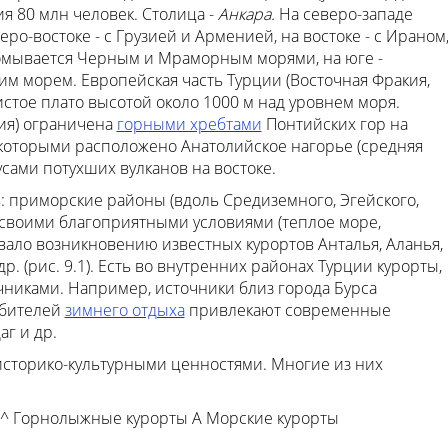
ия 80 млн человек. Столица -
Анкара.
На северо-западе
ро-востоке - с Грузией и Арменией, на востоке - с Ираном
 омывается Черным и Мраморным морями, на юге -
им морем. Европейская часть Турции (Восточная Фракия,
истое плато высотой около 1000 м над уровнем моря.
лия) ограничена
горными хребтами
Понтийских гор на
 которыми расположено Анатолийское нагорье (средняя
усами потухших вулканов на востоке.
: приморские районы (вдоль Средиземного, Эгейского,
своими благоприятными условиями (теплое море,
овало возникновению известных курортов Анталья, Аланья,
р. (рис. 9.1). Есть во внутренних районах Турции курорты,
иками. Например, источники близ города Бурса
юбителей
зимнего отдыха
привлекают современные
г и др.
 историко-культурными ценностями. Многие из них
 ^ Горнолыжные курорты А Морские курорты