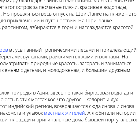
му миру благодаря чайным плантациям. Хотя это вовсе не
т этот остров за песчаные пляжи, красивые водопады,
Но проваляться весь отпуск на Шри-Ланке на пляже – это
 для приключений и путешествий. На Шри-Ланке
 рафтингом, взбираются в горы и наслаждаются красотой
ров
в , усыпанный тропическими лесами и привлекающий
ерегами, вулканами, райскими пляжами и волнами. На
 осматривать природные красоты, загорать и заниматься
и семьям с детьми, и молодоженам, и большим дружным
ок природы в Азии, здесь не такая бирюзовая вода, да и
есть в этих местах кое-что другое – колорит и дух
тот индийский регион, возвращаются сюда снова и снова
знакомств и улыбок
местных жителей
. А любители истории
кви, площади и оригинальные дома бывшей португальско