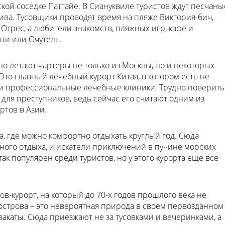
ской соседке Паттайе. В Сиануквиле туристов ждут песчаны
ива. Тусовщики проводят время на пляже Виктория-бич,
трес, а любители знакомств, пляжных игр, кафе и
ти или Очутель.
но летают чартеры не только из Москвы, но и некоторых
Это главный лечебный курорт Китая, в котором есть не
и профессиональные лечебные клиники. Трудно поверить
для преступников, ведь сейчас его считают одним из
ртов в Азии.
а, где можно комфортно отдыхать круглый год. Сюда
ого отдыха, и искатели приключений в пучине морских
так популярен среди туристов, но у этого курорта еще все
в-курорт, на который до 70-х годов прошлого века не
 острова – это невероятная природа в своем первозданном
закаты. Сюда приезжают не за тусовками и вечеринками, а