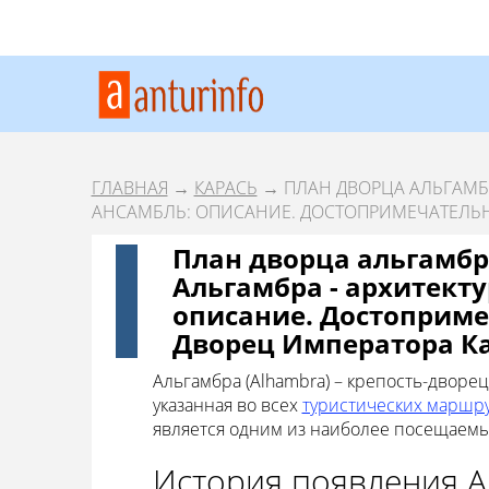
ГЛАВНАЯ
→
КАРАСЬ
→ ПЛАН ДВОРЦА АЛЬГАМБР
АНСАМБЛЬ: ОПИСАНИЕ. ДОСТОПРИМЕЧАТЕЛЬН
План дворца альгамбра
Альгамбра - архитект
описание. Достоприме
Дворец Императора К
Альгамбра (Alhambra) – крепость-дворе
указанная во всех
туристических маршру
является одним из наиболее посещаемых 
История появления А