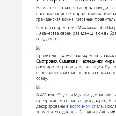
На месте настоящего дворца находилас
воспоминания о которой были датирован
гражданская война. Местный правитель 
Организатор мятежа Мухаммад ибн Наср в
. В качестве своей резиденции он выбра
государства.
Правитель сразу начал укреплять замок
Смотровая, Оммажа и Наследники мира
расширили границы резиденции. Русло 
освободившемся месте были сооружены 
осаду.
В XIV веке Юсуф I и Мухаммад V заняли
превратив его в настоящий дворец. В э
декорированы в
восточном стиле
. Посл
знаменитого дворца. Сегодня в Альгам