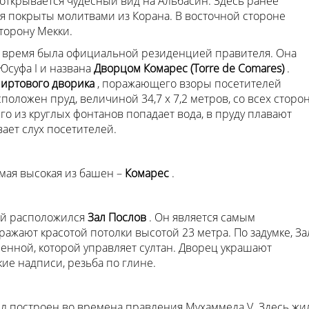
 открывается чудесный вид на Альбасин. Здесь ранее
 покрыты молитвами из Корана. В восточной стороне
торону Мекки.
е время была официальной резиденцией правителя. Она
Юсуфа I и названа
Дворцом Комарес (Torre de Comares)
.
иртового дворика
, поражающего взоры посетителей
положен пруд, величиной 34,7 х 7,2 метров, со всех сторо
о из круглых фонтанов попадает вода, в пруду плавают
ает слух посетителей.
мая высокая из башен –
Комарес
.
ней расположился
Зал Послов
. Он является самым
жают красотой потолки высотой 23 метра. По задумке, За
енной, которой управляет султан. Дворец украшают
ие надписи, резьба по глине.
ыл построен во времена правления Мухаммеда V. Здесь жи