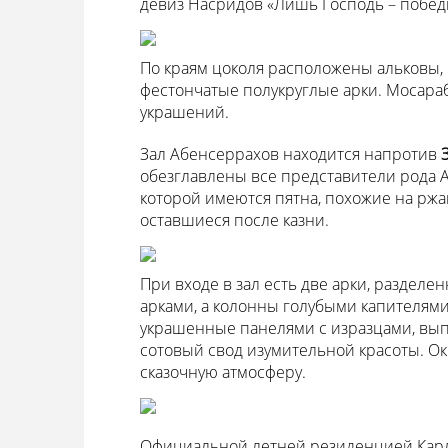
девиз Насридов «Лишь Господь – побед
По краям цоколя расположены альковы
фестончатые полукруглые арки. Мосара
украшений.
Зал Абенсеррахов находится напротив
обезглавлены все представители рода А
которой имеются пятна, похожие на ржав
оставшиеся после казни.
При входе в зал есть две арки, раздел
арками, а колонны голубыми капителями
украшенные панелями с изразцами, вып
сотовый свод изумительной красоты. Ок
сказочную атмосферу.
Официальной летней резиденцией Карла