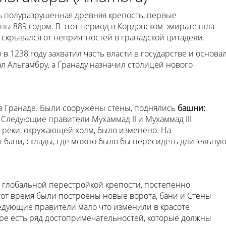
ь полуразрушенная древняя крепость, первые
ы 889 годом. В этот период в Кордовском эмирате шла
скрывался от неприятностей в гранадской цитадели.
 1238 году захватил часть власти в государстве и основа
л Альгамбру, а Гранаду назначил столицей нового
 в Гранаде. Были сооружены стены, поднялись
башни:
.
Следующие правители Мухаммад II и Мухаммад III
реки, окружающей холм, было изменено. На
бани, склады, где можно было бы пересидеть длительну
сь глобальной перестройкой крепости, постепенно
тот время были построены новые ворота, бани и Стены
едующие правители мало что изменили в красоте
бре есть ряд достопримечательностей, которые должны