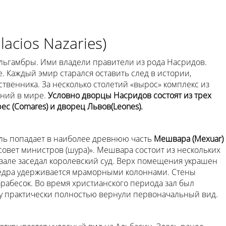
acios Nazaries)
ьгамбры. Ими владели правители из рода Насридов.
. Каждый эмир старался оставить след в истории,
венника. За несколько столетий «вырос» комплекс из
аний в мире.
Условно дворцы Насридов состоят из трех
ес (Comares) и дворец Львов(Leones).
ель попадает в наиболее древнюю часть
Мешвара (Mexuar)
 совет министров (шура)». Мешвара состоит из нескольких
зале заседал королевский суд. Верх помещения украшен
кедра удерживается мраморными колоннами. Стены
арабесок. Во время христианского периода зал был
му практически полностью вернули первоначальный вид.