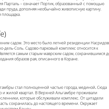
ия Парталь – означает Портик, образованный с помощью
лади пруда, дополняя необычайно живописную картину.
я площадка.
e)
ним садом. Это место было летней резиденции Насридов
ро-дель-Соль. Садово-парковый комплекс относится к
вляется самым старым маврским садом, сохранившимся д
здания образов рая, описанного в Коране.
ьгамбры стал полноценной частью города, мединой
.
Сюда
но и жилой квартал. В Верхней Альгамбре проживали
сленники, которые обслуживали комплекс. От цитадели
 часть сохранилась до настоящего времени. Окружает
личеством башен.