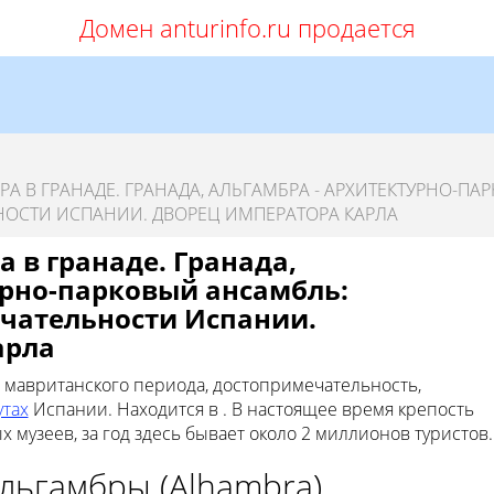
Домен anturinfo.ru продается
А В ГРАНАДЕ. ГРАНАДА, АЛЬГАМБРА - АРХИТЕКТУРНО-ПА
ОСТИ ИСПАНИИ. ДВОРЕЦ ИМПЕРАТОРА КАРЛА
 в гранаде. Гранада,
урно-парковый ансамбль:
чательности Испании.
арла
ц мавританского периода, достопримечательность,
тах
Испании. Находится в . В настоящее время крепость
музеев, за год здесь бывает около 2 миллионов туристов.
льгамбры (Alhambra)