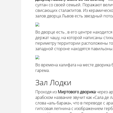
султан со своей семьей. Поражают вели
свисающих сталактитов. Из керамическ
залов дворца Львов есть звездный пото
Во дворце есть , в его центре находитс
держат чашу, на которой написаны стих
периметру территории расположены тон
западной стороне находятся павильоны
Во времена халифата на месте дворика 
гарема.
Зал Лодки
Проходя из
Миртового дворика
через ар
арабском название звучит как «Сала де 
слова «аль-барака», что в переводе с ар
гипсовая лепнина с изображением герба