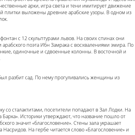
чественные арки, игра света и тени имитирует движение
ой плитки выложены древние арабские узоры. В одном из
лок.
я фонтан с 12 скульптурами львов. На своих спинах они
и арабского поэта Ибн Замрака с восхвалениями эмира. По
кие, одиночные и сдвоенные колонны. В восточной и
.
был разбит сад. По нему прогуливались женщины из
ку со сталактитами, посетители попадают в Зал Лодки. На
ла Барка». Историки утверждают, что название пошло от
абского значит «благословение». Стены зала украшает
 Насридов. На гербе читается слово «Благословение» и