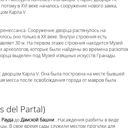
потому в XVI веке началось сооружение нового замка,
цом Карла V.
 ренессанса. Сооружение дворца растянулось на
лось оно только в ХХ веке. Внутри строения есть
авляет 30 м. На первом этаже строения находится Музей
и археологов, которые были найдены во времена раскопо
ворца выделен под Музей изящных искусств Гранады.
с дворцом Карла V. Она была построена на месте бывшей
вая месса после освобождения города от мавров была
 del Partal)
 Рауда
до
Дамской башни
. Насаждения разбиты в виде
рцы. В свое время сады служили местом прогулки для