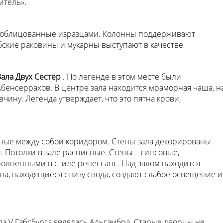
итель».
, облицованные изразцами. Колонны поддерживают
бские раковины и мукарны выступают в качестве
Зала Двух Сестер
. По легенде в этом месте были
бенсеррахов. В центре зала находится мраморная чаша, н
чину. Легенда утверждает, что это пятна крови,
енные между собой коридором. Стены зала декорированы
. Потолки в зале расписные. Стены – гипсовые,
олненными в стиле ренессанс. Над залом находится
на, находящиеся снизу свода, создают слабое освещение и
 V Габсбурга являлась Альгамбра. Старые дворцы не