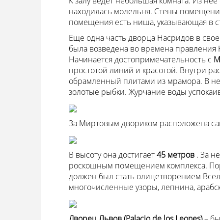
К залу ведет небольшая комната. Из нее
находилась молельня. Стены помещения
помещения есть ниша, указывающая в с
Еще одна часть дворца Насридов в сво
была возведена во времена правления 
Начинается достопримечательность с
М
простотой линий и красотой. Внутри рас
обрамленный плитами из мрамора. В нег
золотые рыбки. Журчание воды успокаив
За Миртовым двориком расположена са
В высоту она достигает
45 метров
. За 
роскошным помещением комплекса. Пора
должен был стать олицетворением Всел
многочисленные узоры, лепнина, арабск
Дворец Львов (Palacio de los Leones)
– б