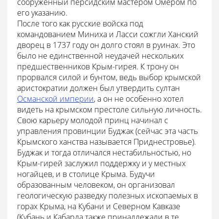
сооруженный персидским мастером Омером по
его указанию.
После того как русские войска под
командованием Миниха и Ласси сожгли Ханский
дворец в 1737 году он долго стоял в руинах. Это
было не единственной неудачей нескольких
предшественников Крым-гирея. К трону он
прорвался силой и бунтом, ведь выбор крымской
аристократии должен был утвердить султан
Османской империи
, а он не особенно хотел
видеть на крымском престоле сильную личность.
Свою карьеру молодой принц начинал с
управления провинции Буджак (сейчас эта часть
Крымского ханства называется Приднестровье).
Буджак и тогда отличался нестабильностью, но
Крым-гирей заслужил поддержку и у местных
ногайцев, и в столице Крыма. Будучи
образованным человеком, он организовал
геологическую разведку полезных ископаемых в
горах Крыма, на Кубани и Северном Кавказе
(Кубань и Кабарда также принадлежали в те