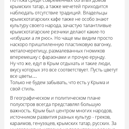
Но пока среди современных богатых домов
крымских татар, а также мечетей приходится
наблюдать отсутствие традиций. Владельцы
крымскотатарских кафе также не особо знают
культуру своего народа, зачастую талантливые
крымскотатарские резчики делают какие-то
«избушки а ля рюс». Но чаще мы видим просто
наскоро пришпиленную пластиковую вагонку,
металочерепицу, размалеванных гномиков
вперемешку с фараонами и прочую ерунду.
Ну что же, едут в Крым отдыхать и такие люди,
вкусу которых это все соответствует. Пусть цветут
все цветы…
Только не будем забывать, что есть у Крыма и
свой стиль.
В географическом и политическом плане
полуостров всегда представлял большую
важность. Крым был центром многих народов,
источником развития разных культур - греков,
караимов, генуэзцев, крымских татар, русских. За