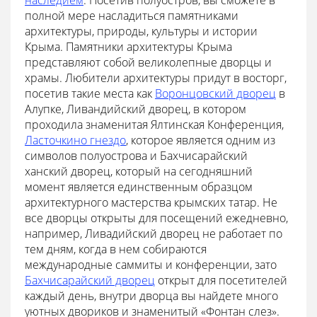
наследием
. Посетив полуостров, вы сможете в
полной мере насладиться памятниками
архитектуры, природы, культуры и истории
Крыма. Памятники архитектуры Крыма
представляют собой великолепные дворцы и
храмы. Любители архитектуры придут в восторг,
посетив такие места как
Воронцовский дворец
в
Алупке, Ливандийский дворец, в котором
проходила знаменитая Ялтинская Конференция,
Ласточкино гнездо
, которое является одним из
символов полуострова и Бахчисарайский
ханский дворец, который на сегодняшний
момент является единственным образцом
архитектурного мастерства крымских татар. Не
все дворцы открыты для посещений ежедневно,
например, Ливадийский дворец не работает по
тем дням, когда в нем собираются
международные саммиты и конференции, зато
Бахчисарайский дворец
открыт для посетителей
каждый день, внутри дворца вы найдете много
уютных двориков и знаменитый «Фонтан слез».