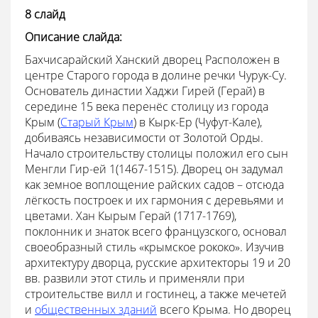
8 слайд
Описание слайда:
Бахчисарайский Ханский дворец Расположен в
центре Старого города в долине речки Чурук-Су.
Основатель династии Хаджи Гирей (Герай) в
середине 15 века перенёс столицу из города
Крым (
Старый Крым
) в Кырк-Ер (Чуфут-Кале),
добиваясь независимости от Золотой Орды.
Начало строительству столицы положил его сын
Менгли Гир-ей 1(1467-1515). Дворец он задумал
как земное воплощение райских садов – отсюда
лёгкость построек и их гармония с деревьями и
цветами. Хан Кырым Герай (1717-1769),
поклонник и знаток всего французского, основал
своеобразный стиль «крымское рококо». Изучив
архитектуру дворца, русские архитекторы 19 и 20
вв. развили этот стиль и применяли при
строительстве вилл и гостинец, а также мечетей
и
общественных зданий
всего Крыма. Но дворец