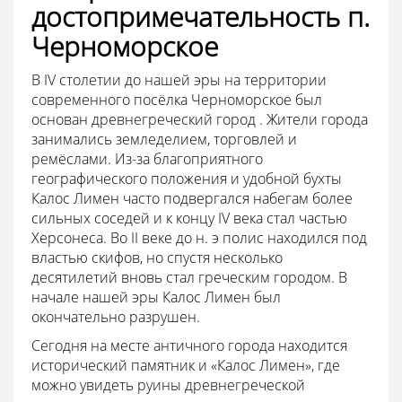
достопримечательность п.
Черноморское
В IV столетии до нашей эры на территории
современного посёлка Черноморское был
основан древнегреческий город . Жители города
занимались земледелием, торговлей и
ремёслами. Из-за благоприятного
географического положения и удобной бухты
Калос Лимен часто подвергался набегам более
сильных соседей и к концу IV века стал частью
Херсонеса. Во II веке до н. э полис находился под
властью скифов, но спустя несколько
десятилетий вновь стал греческим городом. В
начале нашей эры Калос Лимен был
окончательно разрушен.
Сегодня на месте античного города находится
исторический памятник и «Калос Лимен», где
можно увидеть руины древнегреческой