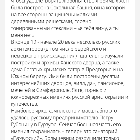
чтобы удовлетворять любопытство любимых жен
была построена Соколиная башня, окна которой
на все стороны защищены мелкими
деревянными решетками, словно
тонированными стеклами – «я тебя вижу, а ты
меня нет».
В конце 19 - начале 20 века несколько русских
архитекторов (в том числе еврейского и
немецкого происхождения) тщательно изучали
постройки и архивы Ханского дворца, а также
дома богатых крымских татар в Предгорье и на
Южном берегу. Ими были построены десятки
интереснейших дворцов, вилл, дач, пансионов,
мечетей в Симферополе, Ялте, горных и
южнобережных имениях русской аристократии и
купечества.
Наиболее ярко, комплексно и масштабно это
удалось русскому предпринимателю Петру
Губонину в Гурзуфе. Сейчас большая часть его
имения сохранилась – теперь это санаторий
«Гурзуфский». Большевики разрушили только