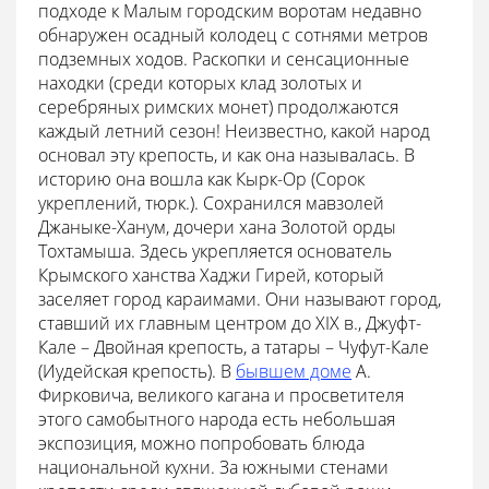
подходе к Малым городским воротам недавно
обнаружен осадный колодец с сотнями метров
подземных ходов. Раскопки и сенсационные
находки (среди которых клад золотых и
серебряных римских монет) продолжаются
каждый летний сезон! Неизвестно, какой народ
основал эту крепость, и как она называлась. В
историю она вошла как Кырк-Ор (Сорок
укреплений, тюрк.). Сохранился мавзолей
Джаныке-Ханум, дочери хана Золотой орды
Тохтамыша. Здесь укрепляется основатель
Крымского ханства Хаджи Гирей, который
заселяет город караимами. Они называют город,
ставший их главным центром до XIX в., Джуфт-
Кале – Двойная крепость, а татары – Чуфут-Кале
(Иудейская крепость). В
бывшем доме
А.
Фирковича, великого кагана и просветителя
этого самобытного народа есть небольшая
экспозиция, можно попробовать блюда
национальной кухни. За южными стенами