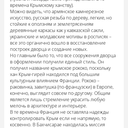
времена Крымскому ханству).
Можно видеть, что армянское камнерезное
искусство, русская резьба по дереву, легкие, но
стойкие к оползням и землетрясениям
деревянные каркасы как у кавказской сакли,
украинские и молдавские мотивы в росписях –
все это органично вошло в восстановление
построек дворца и создание новых.
Но главным было то, что все сооружения дворца
в оформлении получили единый стиль. Он
получил название крымское рококо, поскольку
хан Крым-гирей находился под большим
культурным влиянием Франции. Рококо –
раковинка, завитушка (по-французски) в Европе,
конечно, выглядит совсем по-другому. Общим
является лишь стремление украсить любую
мелочь в архитектуре и интерьере.
В те времена Франция не оставляла надежды
контролировать Крым если не напрямую, то
косвенно. В Бахчисарае находилась миссия