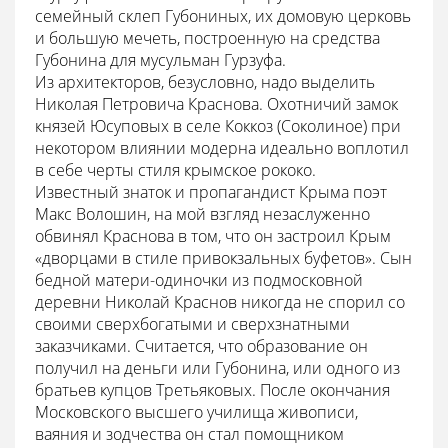
семейный склеп Губониных, их домовую церковь
и большую мечеть, построенную на средства
Губонина для мусульман Гурзуфа.
Из архитекторов, безусловно, надо выделить
Николая Петровича Краснова. Охотничий замок
князей Юсуповых в селе Коккоз (Соколиное) при
некотором влиянии модерна идеально воплотил
в себе черты стиля крымское рококо.
Известный знаток и пропагандист Крыма поэт
Макс Волошин, на мой взгляд незаслуженно
обвинял Краснова в том, что он застроил Крым
«дворцами в стиле привокзальных буфетов». Сын
бедной матери-одиночки из подмосковной
деревни Николай Краснов никогда не спорил со
своими сверхбогатыми и сверхзнатными
заказчиками. Считается, что образование он
получил на деньги или Губонина, или одного из
братьев купцов Третьяковых. После окончания
Московского высшего училища живописи,
ваяния и зодчества он стал помощником