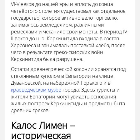
VI-V веков до нашей эры и вплоть до конца
четвёртого столетия существовал как отдельное
государство, которое активно вело торговлю,
занималось земледелием, различными
ремёслами и чеканило свои монеты. В период IV-
II веков до н. э. Керкинитида входила в состав
Херсонеса и занималась поставкой хлеба, после
чего в результате греко-скифских войн
Керкинитида была разрушена.
Остатки древнегреческой колонии хранятся под
стеклянным куполом в Евпатории на улице
Дувановской, на набережной Горького и в
краеведческом музее
города. Здесь туристы и
жители Евпатории могут увидеть основания
жилых построек Керкинитиды и предметы быта
древних греков.
Калос Лимен –
историческая