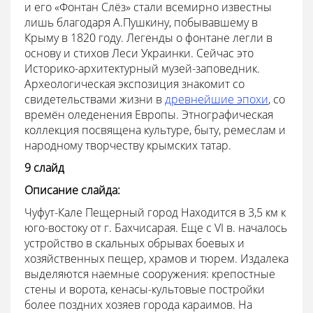
и его «Фонтан Слёз» стали всемирно известны
лишь благодаря А.Пушкину, побывавшему в
Крыму в 1820 году. Легенды о фонтане легли в
основу и стихов Леси Украинки. Сейчас это
Историко-архитектурный музей-заповедник.
Археологическая экспозиция знакомит со
свидетельствами жизни в
древнейшие эпохи
, со
времён оледенения Европы. Этнографическая
коллекция посвящена культуре, быту, ремеслам и
народному творчеству крымских татар.
9 слайд
Описание слайда:
Чуфут-Кале Пещерный город Находится в 3,5 км к
юго-востоку от г. Бахчисарая. Еще с VI в. началось
устройство в скальных обрывах боевых и
хозяйственных пещер, храмов и тюрем. Издалека
выделяются наемные сооружения: крепостные
стены и ворота, кенасы-культовые постройки
более поздних хозяев города караимов. На