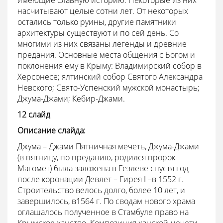
имеющие славную историю. Некоторые из них
насчитывают целые сотни лет. От некоторых
остались только руины, другие памятники
архитектуры существуют и по сей день. Со
многими из них связаны легенды и древние
предания. Основные места общения с Богом и
поклонения ему в Крыму: Владимирский собор в
Херсонесе; ялтинский собор Святого Александра
Невского; Свято-Успенский мужской монастырь;
Джума-Джами; Кебир-Джами.
12 слайд
Описание слайда:
Джума – Джами Пятничная мечеть, Джума-Джами
(в пятницу, по преданию, родился пророк
Магомет) была заложена в Гезлеве спустя год
после коронации Девлет – Гирея I –в 1552 г.
Строительство велось долго, более 10 лет, и
завершилось, в1564 г. По сводам нового храма
оглашалось полученное в Стамбуле право на