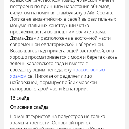
Крымское ханство. Композиция ханской мечети
построена по принципу нарастания объемов,
силуэтом напоминая стамбульскую Айя-Софию.
Логика ее византийских в своей выразительных
монументальных конструкций четко
прослеживается во внешним облике храма.
Джума-Джами расположена в восточной части
современной евпаторийской набережной.
Возвышаясь над прилегающей застройкой, она
хорошо просматривается с моря и берега сквозь
зелень Караевского сада и вместе с
соседствующим неподалеку
православным
храмом
св. Николая определяет лицо
набережной, формирует облик морской
панорамы старой части Евпатории.
13 слайд
Описание слайда:
Но манят туристов на полуостров не только
храмы и крепости. Основной приток