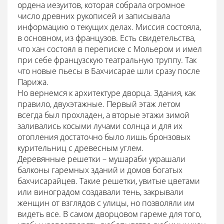
ордена иезуитов, которая собрала огромное
число древних рукописей и записывала
информацию о текущих делах. Миссия состояла,
в основном, из французов. Есть свидетельства,
что хан состоял в переписке с Мольером и имел
при себе французскую театральную труппу. Так
что новые пьесы в Бахчисарае шли сразу после
Парижа.
Но вернемся к архитектуре дворца. Здания, как
правило, двухэтажные. Первый этаж летом
всегда был прохладен, а вторые этажи зимой
заливались косыми лучами солнца и для их
отопления достаточно было лишь бронзовых
курительниц с древесным углем.
Деревянные решетки – мушараби украшали
балконы гаремных зданий и домов богатых
бахчисарайцев. Такие решетки, увитые цветами
или виноградом создавали тень, закрывали
женщин от взглядов с улицы, но позволяли им
видеть все. В самом дворцовом гареме для того,