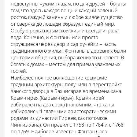
недоступны чужим глазам, но для друзей – богаты
тем, что здесь каждая вещь и каждый зеленый
росток, каждый камень и любое живое существо
от сверчка до лошади образуют единый мир.
Особую роль в крымской жизни всегда играла
вода. Конечно, и фонтаны или просто
струящиеся через двор и сад ручейки – часть
традиционного жилья. Фонтаны в деревнях были
центрами общения, выбора женихов и невест. В
богатых домах – местом для приема уважаемых
гостей.
Наиболее полное воплощение крымские
традиции архитектуры получили в перестройке
Ханского дворца в Бахчисарае во времена хана
Крым-гирея (Кырым-гирая). Крым-гирей
избирался на два срока (напомним, что ханы
избирались 4 главными аристократическими
родами из династии Гиреев, как потомков
Чингиз-хана). Он правил с 1758 по 1764 и с 1768
по 1769. Наиболее известен Фонтан Слез,