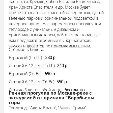
частности: Кремль, Собор Василия Блаженного,
Храм Христа Спасителя и др. Москва будет
приветствовать вас красотой набережных, густой
зеленью парков и оригинальной подсветкой в
вечернее время. На современном прогулочном
теплоходе с уникальным дизайном и
оригинальным декором, работает ресторан, где
вам предложат огромный выбор напитков,
закусок и десертов по приемлемым ценам.
Стоимость билета:
Взрослый (Пн-Пт) -
380
p
Детский 6-12 лет (Пн-Пт)-
240
p
Взрослый (Сб-Вс) -
690 p
Детский 6-12 лет (Сб-Вс)-
550 p
Дети до 5 лет в любой день -
бесплатно
Речная прогулка по Москве-реке с
экскурсией от причала "Воробьевы
горы"
Теплоход:
"Алина Браво", "Алина Прима"