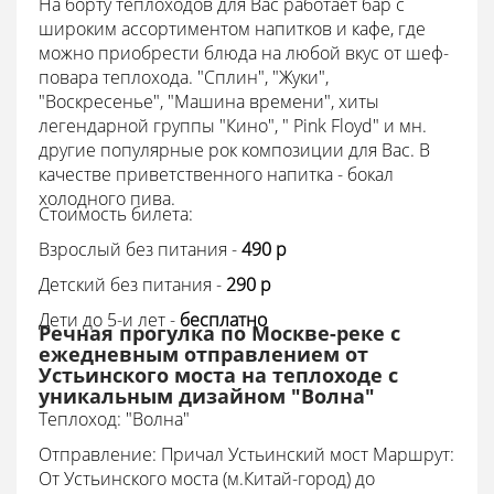
На борту теплоходов для Вас работает бар с
широким ассортиментом напитков и кафе, где
можно приобрести блюда на любой вкус от шеф-
повара теплохода. "Сплин", "Жуки",
"Воскресенье", "Машина времени", хиты
легендарной группы "Кино", " Pink Floyd" и мн.
другие популярные рок композиции для Вас. В
качестве приветственного напитка - бокал
холодного пива.
Стоимость билета:
Взрослый без питания -
490 p
Детский без питания -
290
p
Дети до 5-и лет -
бесплатно
Речная прогулка по Москве-реке с
ежедневным отправлением от
Устьинского моста на теплоходе с
уникальным дизайном "Волна"
Теплоход: "Волна"
Отправление: Причал Устьинский мост Маршрут:
От Устьинского моста (м.Китай-город) до