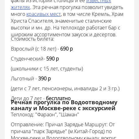
факты из истории столицы и ее
известных
жителях
. Эта речная прогулка позволит увидеть
много
красивых мест
, в том числе Кремль, Храм
Христа Спасителя, знаменитые сталинские
высотки и мн. др. На теплоходе работает бар с
широким ассортиментом закусок и десертов.
Стоимость билета:
Взрослый (с 18 лет) -
690 p
Студенческий-
590 p
(школьники с 15 лет, студенты)
Льготный -
390 p
(дети с 7 лет, пенсионеры, инвалиды 2 и 3 гр.)
Дети до 7 лет -
бесплатно
Речная прогулка по Водоотводному
каналу и Москве-реке с экскурсией
Теплоход: "Фараон", "Шаман"
Отправление: Причал Зарядье Маршрут: От
причала "парк Зарядье" (м.Китай-Город) по
Москве-реке и Водоотводному каналу, вокруг