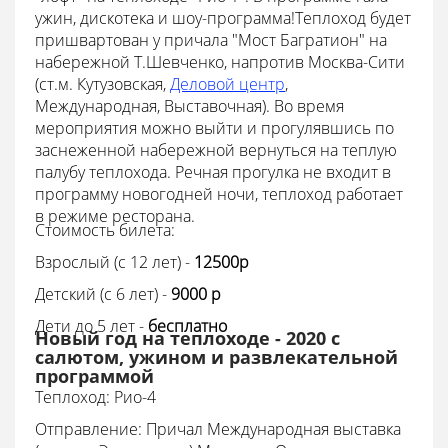
ужин, дискотека и шоу-программа!Теплоход будет
пришвартован у причала "Мост Багратион" на
набережной Т.Шевченко, напротив Москва-Сити
(ст.м. Кутузовская,
Деловой центр
,
Международная, Выставочная). Во время
мероприятия можно выйти и прогулявшись по
заснеженной набережной вернуться на теплую
палубу теплохода. Речная прогулка не входит в
программу новогодней ночи, теплоход работает
в режиме ресторана.
Стоимость билета:
Взрослый (с 12 лет) -
12500
p
Детский (с 6 лет) -
9000
p
Дети до 5 лет -
бесплатно
Новый год на теплоходе - 2020 с
салютом, ужином и развлекательной
программой
Теплоход: Рио-4
Отправление: Причал Международная выставка