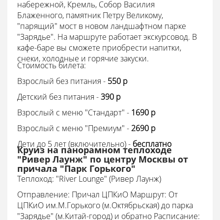
набережной, Кремль, Собор Василия
Блаженного, памятник Петру Великому,
"парящий" мост в новом ландшафтном парке
"Зарядье". На маршруте работает экскурсовод. В
кафе-баре вы сможете приобрести напитки,
снеки, холодные и горячие закуски.
Стоимость билета:
Взрослый без питания -
550 p
Детский без питания -
390 p
Взрослый с меню "Стандарт" -
1690
p
Взрослый с меню "Премиум" -
2690 p
Дети до 5 лет (включительно) -
бесплатно
Круиз на панорамном теплоходе
"Ривер Лаунж" по центру Москвы от
причала "Парк Горького"
Теплоход:
"River Lounge" (Ривер Лаунж)
Отправление: Причал ЦПКиО Маршрут: От
ЦПКиО им.М.Горького (м.Октябрьская) до парка
"Зарядье" (м.Китай-город) и обратно Расписание: