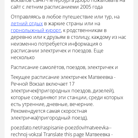
вокзалов Санкт-Петербурга Добро пожаловать на
сайт с летним расписаниеми 2005 года
Отправляясь в любое путешествие или тур, на
летний отдых
в жаркие страны или на
горнолыжный курорт
, к родственникам в
деревню или к друзьям в столицу, каждому из нас
неизменно потребуется информация о
расписании электричек и поездов. Еще
несколько
Расписание самолётов, поездов, электричек и
Текущее расписание электричек Матвеевка -
Речной Вокзал включает 17
электричек(пригородных поездов, дизелей),
которые соединяют эти станции, среди которых
есть утренние, дневные, вечерние.
Рекомендуется самая скоростная
электричка(пригородный поезд),
poezdato.net/raspisanie-poezdov/matveevka--
rechnoj-vokzal Translate this page Матвеевка -