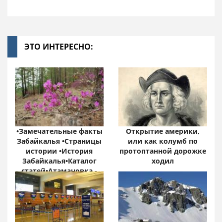
ЭТО ИНТЕРЕСНО:
•Замечательные факты
Открытие америки,
Забайкалья •Страницы
или как колумб по
истории •История
протоптанной дорожке
Забайкалья•Каталог
ходил
статей•Атамановка -
Онлайн•
Забайкальский край:
цифры и факты