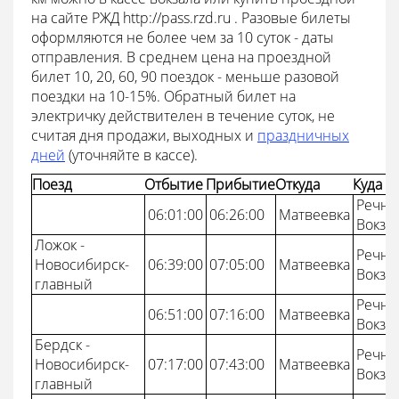
на сайте РЖД http://pass.rzd.ru . Разовые билеты
оформляются не более чем за 10 суток - даты
отправления. В среднем цена на проездной
билет 10, 20, 60, 90 поездок - меньше разовой
поездки на 10-15%. Обратный билет на
электричку действителен в течение суток, не
считая дня продажи, выходных и
праздничных
дней
(уточняйте в кассе).
Поезд
Отбытие
Прибытие
Откуда
Куда
Речно
06:01:00
06:26:00
Матвеевка
Вокза
Ложок -
Речно
Новосибирск-
06:39:00
07:05:00
Матвеевка
Вокза
главный
Речно
06:51:00
07:16:00
Матвеевка
Вокза
Бердск -
Речно
Новосибирск-
07:17:00
07:43:00
Матвеевка
Вокза
главный