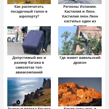
Как распечатать
Регионы Испании.
посадочный талон в
Кастилия и Леон.
аэропорту?
Кастилия леон Леон
кастильо один из
тысячи
Допустимый вес и
Где живет вавельский
размер багажа в
дракон
самолетах топ-
авиакомпаний
Золотые ворота Крыма:
Какие горы есть в