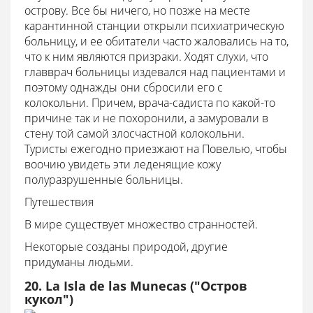
острову. Все бы ничего, но позже на месте
карантинной станции открыли психиатрическую
больницу, и ее обитатели часто жаловались на то,
что к ним являются призраки. Ходят слухи, что
главврач больницы издевался над пациентами и
поэтому однажды они сбросили его с
колокольни. Причем, врача-садиста по какой-то
причине так и не похоронили, а замуровали в
стену той самой злосчастной колокольни.
Туристы ежегодно приезжают на Повелью, чтобы
воочию увидеть эти леденящие кожу
полуразрушенные больницы.
Путешествия
В мире существует множество странностей.
Некоторые созданы природой, другие
придуманы людьми.
20. La Isla de las Munecas ("Остров
кукол")