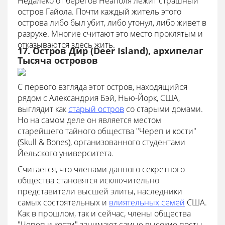
Недалеко от берегов Неаполя лежит страшный
остров Гайола. Почти каждый житель этого
острова либо был убит, либо утонул, либо живет в
разрухе. Многие считают это место проклятым и
отказываются здесь жить.
17. Остров Дир (Deer Island), архипелаг
Тысяча островов
С первого взгляда этот остров, находящийся
рядом с Александрия Бэй, Нью-Йорк, США,
выглядит как
старый остров
со старыми домами.
Но на самом деле он является местом
старейшего тайного общества "Череп и кости"
(Skull & Bones), организованного студентами
Йельского университета.
Считается, что членами данного секретного
общества становятся исключительно
представители высшей элиты, наследники
самых состоятельных и
влиятельных семей
США.
Как в прошлом, так и сейчас, члены общества
"Череп и кости" занимают самые высокие посты