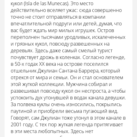
кукол (Isla de las Munecas). Это место
действительно вселяет ужас: сюда совершенно
точно не стоит отправляться в компании
впечатлительной подруги или детей, думая, что
вас будет ждать мир милых игрушек. Остров
переполнен тысячами уродливых, искалеченных
и грязных кукол, повсюду развешенных на
деревьях. Здесь даже самый смелый турист
почувствует дрожь в коленках. Согласно легенде,
в 50-х годах XX века на острове поселился
отшельник Джулиан Сантана Баррера, который
отрекся от мира и семьи. Он и стал основателем
этой жуткой коллекции. Мужчина собирал и
развешивал повсюду кукол он неспроста, а чтобы
успокоить дух утонувшей в водах канала девушки.
За полвека куклы очень износились, покрылись
паутиной и приобрели весьма пугающий вид.
Говорят, сам Джулиан тоже утонул в этом канале в
2001 году. С тех пор жуткая легенда притягивает
в эти места любопытных. Здесь нет