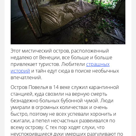
Этот мистический остров, расположенный
недалеко от Венеции, все больше и больше
привлекает туристов. Любители
страшных
историй
и тайн едут сюда в поиске необычных
впечатлений.
Остров Повелья в 14 веке служил карантинной
станцией, куда свозили на верную смерть
безнадежно больных бубонной чумой. Люди
умирали в огромных количествах и очень
быстро, поэтому не всех успевали хоронить и
сжигали, а пепел несчастных развеивался по
всему острову. С тех пор ходят слухи, что
неуспокоившиеся духи умерших разгуливают по