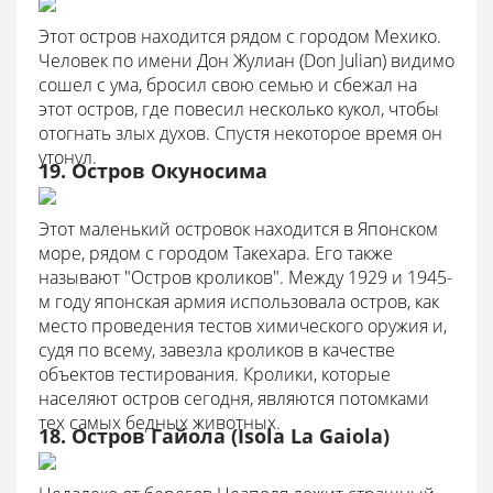
Этот остров находится рядом с городом Мехико.
Человек по имени Дон Жулиан (Don Julian) видимо
сошел с ума, бросил свою семью и сбежал на
этот остров, где повесил несколько кукол, чтобы
отогнать злых духов. Спустя некоторое время он
утонул.
19. Остров Окуносима
Этот маленький островок находится в Японском
море, рядом с городом Такехара. Его также
называют "Остров кроликов". Между 1929 и 1945-
м году японская армия использовала остров, как
место проведения тестов химического оружия и,
судя по всему, завезла кроликов в качестве
объектов тестирования. Кролики, которые
населяют остров сегодня, являются потомками
тех самых бедных животных.
18. Остров Гайола (Isola La Gaiola)