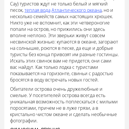
Cay) туристов ждут не только белый и мягкий
песок,
теплая вода
Атлантического океана
, но и
несколько семейств самых настоящих хрюшек.
Никто уже не вспомнит, как эти четвероногие
попали на остров, но прижились они здесь
вполне неплохо. Эти зверьки живут совсем
несвинской жизнью: купаются в океане, загорают
на солнышке, роются в песке, да еще и добрые
туристы без конца привозят им разные гостинцы.
Искать этих свинок вам не придется, они сами
вас найдут. Как только лодка с туристами
показывается на горизонте, свиньи с радостью
бросятся в воду встречать новых гостей.
Обитатели острова очень дружелюбные и
смелые. У посетителей острова всегда есть
уникальная возможность поплескаться с милыми
поросятами, причем не в луже грязи, а в
кристально чистом океане и сделать необычные
фотографии.