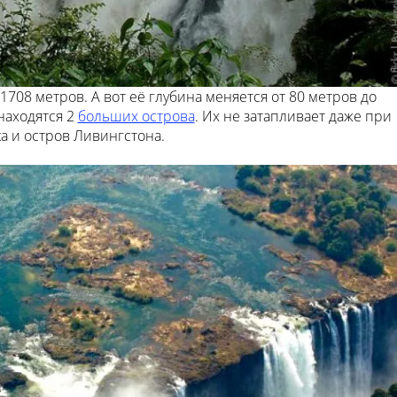
708 метров. А вот её глубина меняется от 80 метров до
находятся 2
больших острова
. Их не затапливает даже при
а и остров Ливингстона.