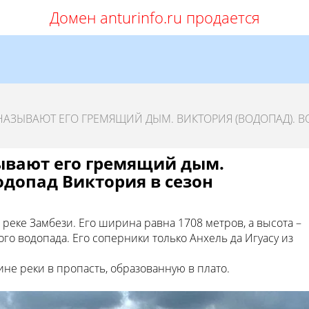
Домен anturinfo.ru продается
АЗЫВАЮТ ЕГО ГРЕМЯЩИЙ ДЫМ. ВИКТОРИЯ (ВОДОПАД). 
ывают его гремящий дым.
одопад Виктория в сезон
реке Замбези. Его ширина равна 1708 метров, а высота –
ого водопада. Его соперники только Анхель да Игуасу из
е реки в пропасть, образованную в плато.