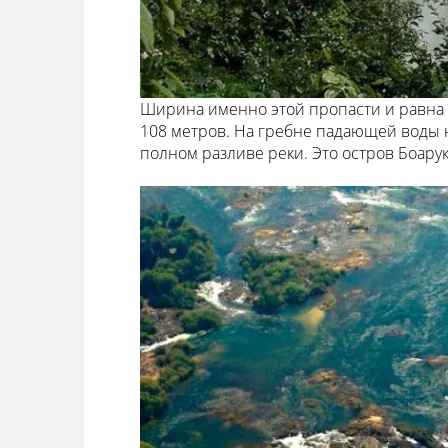
Ширина именно этой пропасти и равна 1
108 метров. На гребне падающей воды 
полном разливе реки. Это остров Боарук