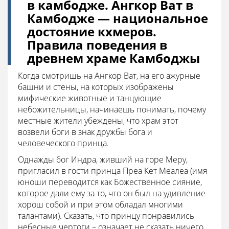
в камбодже. Ангкор Ват в
Камбодже — национальное
достояние кхмеров.
Правила поведения в
древнем храме Камбоджы
Когда смотришь на Ангкор Ват, на его ажурные
башни и стены, на которых изображены
мифические животные и танцующие
небожительницы, начинаешь понимать, почему
местные жители убеждены, что храм этот
возвели боги в знак дружбы бога и
человеческого принца.
Однажды бог Индра, живший на горе Меру,
пригласил в гости принца Преа Кет Меалеа (имя
юноши переводится как Божественное сияние,
которое дали ему за то, что он был на удивление
хорош собой и при этом обладал многими
талантами). Сказать, что принцу понравились
небесные чертоги – означает не сказать ничего.