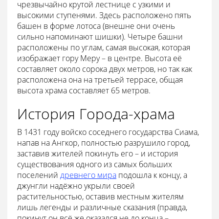
чрезвычайно крутой лестнице с узкими и
высокими ступенями. Здесь расположено пять
башен в форме лотоса (внешне они очень
сильно напоминают шишки). Четыре башни
расположены по углам, самая высокая, которая
изображает гору Меру – в центре. Высота её
составляет около сорока двух метров, но так как
расположена она на третьей террасе, общая
высота храма составляет 65 метров.
История Города-храма
В 1431 году войско соседнего государства Сиама,
напав на Ангкор, полностью разрушило город,
заставив жителей покинуть его – и история
существования одного из самых больших
поселений
древнего мира
подошла к концу, а
джунгли надёжно укрыли своей
растительностью, оставив местным жителям
лишь легенды и различные сказания (правда,
покинут он всё же оказался не до конца –