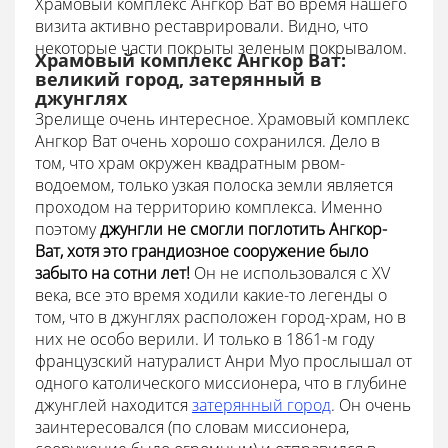
Храмовый комплекс Ангкор Ват во время нашего
визита активно реставрировали. Видно, что
некоторые части покрыты зеленым покрывалом.
Храмовый комплекс Ангкор Ват:
великий город, затерянный в
джунглях
Зрелище очень интересное. Храмовый комплекс
Ангкор Ват очень хорошо сохранился. Дело в
том, что храм окружен квадратным рвом-
водоемом, только узкая полоска земли является
проходом на территорию комплекса. Именно
поэтому
джунгли не смогли поглотить Ангкор-
Ват, хотя это грандиозное сооружение было
забыто на сотни лет!
Он не использовался с XV
века, все это время ходили какие-то легенды о
том, что в джунглях расположен город-храм, но в
них не особо верили. И только в 1861-м году
французский натуралист Анри Муо прослышал от
одного католического миссионера, что в глубине
джунглей находится
затерянный город
. Он очень
заинтересовался (по словам миссионера,