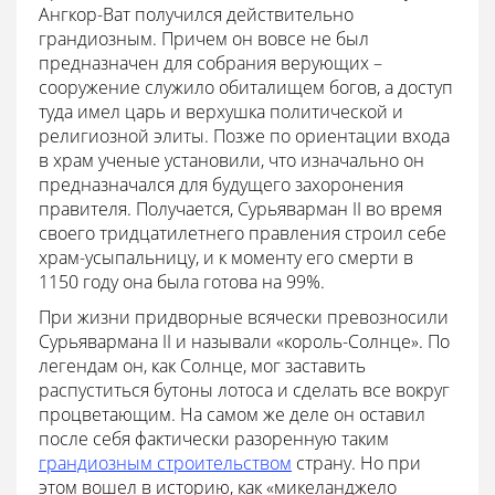
Ангкор-Ват получился действительно
грандиозным. Причем он вовсе не был
предназначен для собрания верующих –
сооружение служило обиталищем богов, а доступ
туда имел царь и верхушка политической и
религиозной элиты. Позже по ориентации входа
в храм ученые установили, что изначально он
предназначался для будущего захоронения
правителя. Получается, Сурьяварман II во время
своего тридцатилетнего правления строил себе
храм-усыпальницу, и к моменту его смерти в
1150 году она была готова на 99%.
При жизни придворные всячески превозносили
Сурьявармана II и называли «король-Солнце». По
легендам он, как Солнце, мог заставить
распуститься бутоны лотоса и сделать все вокруг
процветающим. На самом же деле он оставил
после себя фактически разоренную таким
грандиозным строительством
страну. Но при
этом вошел в историю, как «микеланджело