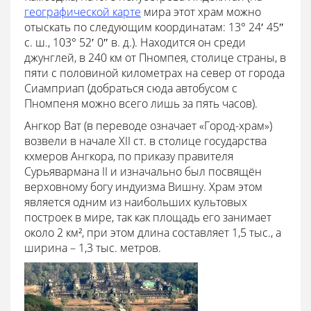
географической карте
мира этот храм можно
отыскать по следующим координатам: 13° 24′ 45″
с. ш., 103° 52′ 0″ в. д.). Находится он среди
джунглей, в 240 км от Пномпея, столице страны, в
пяти с половиной километрах на север от города
Сиамприап (добраться сюда автобусом с
Пномпеня можно всего лишь за пять часов).
Ангкор Ват (в переводе означает «Город-храм»)
возвели в начале XII ст. в столице государства
кхмеров Ангкора, по приказу правителя
Сурьявармана II и изначально был посвящён
верховному богу индуизма Вишну. Храм этом
является одним из наибольших культовых
построек в мире, так как площадь его занимает
около 2 км², при этом длина составляет 1,5 тыс., а
ширина – 1,3 тыс. метров.