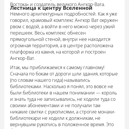
Востока» и создатель великого Ангкор-Вата.
Лестница к центру Вселенной
Немного архитектурных подробностей. Как я уже
говорил, храмовый комплекс Ангкор Ват окружен
рвом с водой, а войти в него можно через узкий
перешеек. Весь комплекс обнесен
прямоугольной стеной, внутри нее находится
огромная территория, а в центре расположена
платформа из камня, на которой и построен
Ангкор-Ват.
Итак, мы приближаемся к самому главному!
Сначала по бокам от дороги шли здания, которые
(по словам нашего гида) назывались
библиотеками. Насколько я понял, это вовсе не
были библиотеки в нашем понимании — король
и знать туда не записывались, не ходили туда со
своими абонементами и не получали там
никакие свитки с рукописями, а строгие монахи-
библиотекари не ходили к должникам, не
вернувшим рукопись в положенное время. Это