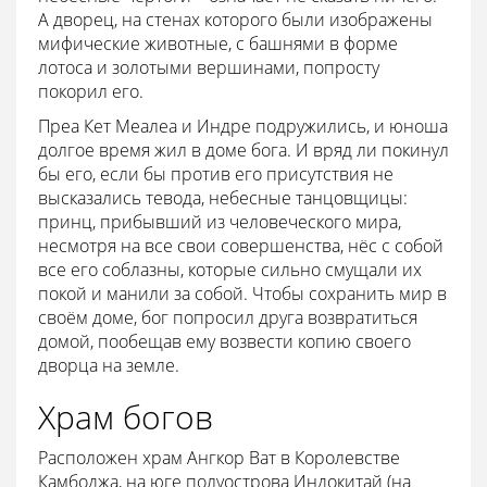
А дворец, на стенах которого были изображены
мифические животные, с башнями в форме
лотоса и золотыми вершинами, попросту
покорил его.
Преа Кет Меалеа и Индре подружились, и юноша
долгое время жил в доме бога. И вряд ли покинул
бы его, если бы против его присутствия не
высказались тевода, небесные танцовщицы:
принц, прибывший из человеческого мира,
несмотря на все свои совершенства, нёс с собой
все его соблазны, которые сильно смущали их
покой и манили за собой. Чтобы сохранить мир в
своём доме, бог попросил друга возвратиться
домой, пообещав ему возвести копию своего
дворца на земле.
Храм богов
Расположен храм Ангкор Ват в Королевстве
Камбоджа, на юге полуострова Индокитай (на