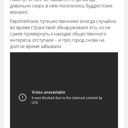
довольно скоро в нём поселились буддистские
монахи).
Европейские путешественники иногда случайно
во время странствий обнаруживали его, но не
сумев привернуть к находке общественного
интереса, отступали – и про город снова на
долгое время забывали.