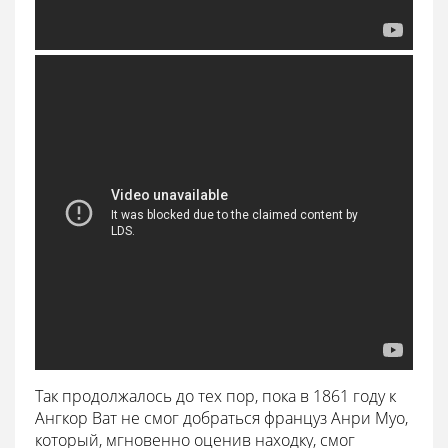
Так продолжалось до тех пор, пока в 1861 году к
Ангкор Ват не смог добраться француз Анри Муо,
который, мгновенно оценив находку, смог