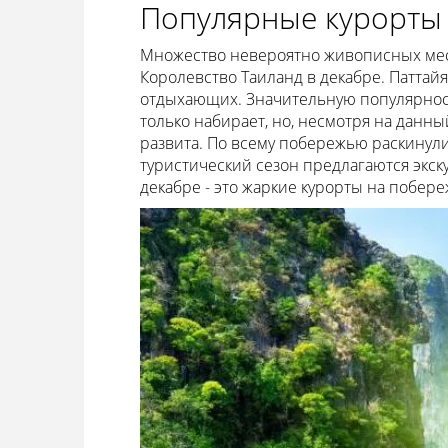
Популярные курорты
Множество невероятно живописных мест
Королевство Таиланд в декабре. Паттайя,
отдыхающих. Значительную популярност
только набирает, но, несмотря на данны
развита. По всему побережью раскинули
туристический сезон предлагаются экск
декабре - это жаркие курорты на побере