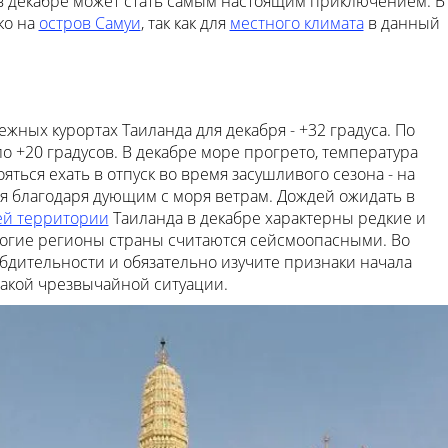
 в декабре может стать самым настоящим приключением. В
ко на
остров Самуи
, так как для
местного климата
в данный
жных курортах Таиланда для декабря - +32 градуса. По
о +20 градусов. В декабре море прогрето, температура
ояться ехать в отпуск во время засушливого сезона - на
я благодаря дующим с моря ветрам. Дождей ожидать в
й территории
Таиланда в декабре характерны редкие и
огие регионы страны считаются сейсмоопасными. Во
 бдительности и обязательно изучите признаки начала
такой чрезвычайной ситуации.