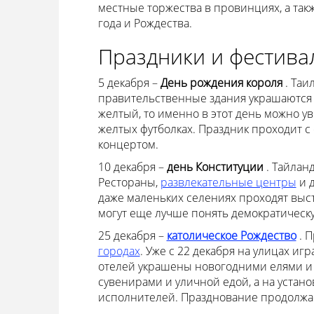
местные торжества в провинциях, а так
года и Рождества.
Праздники и фестивал
5 декабря –
День рождения короля
. Таи
правительственные здания украшаются 
желтый, то именно в этот день можно у
желтых футболках. Праздник проходит с 
концертом.
10 декабря –
день Конституции
. Тайлан
Рестораны,
развлекательные центры
и д
даже маленьких селениях проходят выс
могут еще лучше понять демократическу
25 декабря –
католическое Рождество
. 
городах
. Уже с 22 декабря на улицах иг
отелей украшены новогодними елями и 
сувенирами и уличной едой, а на устан
исполнителей. Празднование продолжае