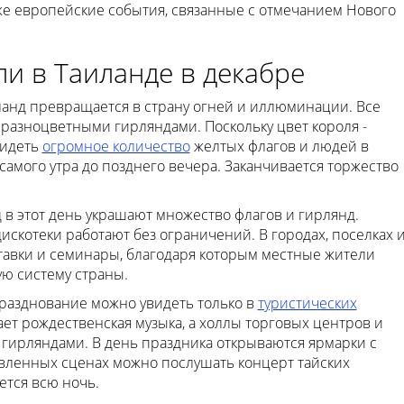
же европейские события, связанные с отмечанием Нового
и в Таиланде в декабре
ланд превращается в страну огней и иллюминации. Все
разноцветными гирляндами. Поскольку цвет короля -
видеть
огромное количество
желтых флагов и людей в
самого утра до позднего вечера. Заканчивается торжество
д в этот день украшают множество флагов и гирлянд.
искотеки работают без ограничений. В городах, поселках 
тавки и семинары, благодаря которым местные жители
ю систему страны.
Празднование можно увидеть только в
туристических
рает рождественская музыка, а холлы торговых центров и
гирляндами. В день праздника открываются ярмарки с
овленных сценах можно послушать концерт тайских
тся всю ночь.