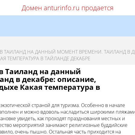
Домен anturinfo.ru продается
В ТАИЛАНД НА ДАННЫЙ МОМЕНТ ВРЕМЕНИ. ТАИЛАНД В Д
АЯ ТЕМПЕРАТУРА В ТАЙЛАНДЕ ДЕКАБРЕ
в Таиланд на данный
анд в декабре: описание,
дыхе Какая температура в
 экзотической страной для туризма. Особенно в начале
 заполнен и можно вдоволь насладиться широкими пляжами
становке увидеть, как проходят празднования местных и
чество мероприятий занимают религиозные буддийские
равило, очень пышно. Остальная часть приходится на