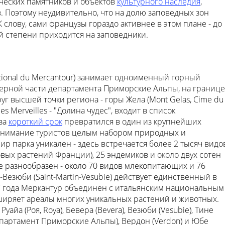
ческих памятников и объектов
культурного наследия
,
. Поэтому неудивительно, что на долю заповедных зон
 слову, сами французы гораздо активнее в этом плане - до
й степени приходится на заповедники.
tional du Mercantour) занимает одноименный горный
верной части департамента Приморские Альпы, на границе
уг высшей точки региона - горы Жела (Mont Gelas, Cime du
es Merveilles - "Долина чудес", входит в список
за
короткий срок
превратился в один из крупнейших
нимание туристов целым набором природных и
р парка уникален - здесь встречается более 2 тысяч видо
овых растений Франции), 25 эндемиков и около двух сотен
е разнообразен - около 70 видов млекопитающих и 76
-Везюби (Saint-Martin-Vesubie) действует единственный в
87 года Меркантур объединен с итальянским национальным
ширяет ареалы многих уникальных растений и животных.
айа (Роя, Roya), Бевера (Bevera), Везюби (Vesubie), Тине
 департамент Приморские Альпы), Вердон (Verdon) и Юбе