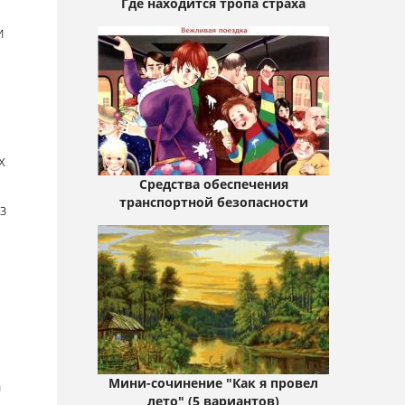
Где находится тропа страха
и
х
Средства обеспечения
транспортной безопасности
з
Мини-сочинение "Как я провел
а
лето" (5 вариантов)