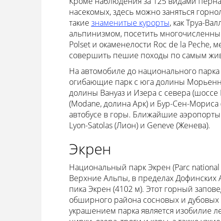
Кроме наблюдения за 125 видами перна
насекомых, здесь можно заняться горн
такие
знаменитые курорты
, как Труа-Ва
альпинизмом, посетить многочисленные
Polset и окаменелости Roc de la Peche, 
совершить пешие походы по самым жив
На автомобиле до национального парка
огибающие парк с юга долины Морьенн (M
долины Вануаз и Изера с севера (шоссе 
(Modane, долина Арк) и Бур-Сен-Мориса (
автобусе в горы. Ближайшие аэропорты -
Lyon-Satolas (Лион) и Geneve (Женева).
Экрен
Национальный парк Экрен (Parc national
Верхние Альпы, в пределах Дофинских Ал
пика Экрен (4102 м). Этот горный запов
обширного района сосновых и дубовых 
украшением парка является изобилие л