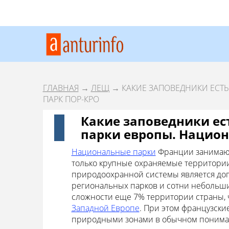
ГЛАВНАЯ
→
ЛЕЩ
→ КАКИЕ ЗАПОВЕДНИКИ ЕСТ
ПАРК ПОР-КРО
Какие заповедники ес
парки европы. Национ
Национальные парки
Франции занимают 
только крупные охраняемые территории
природоохранной системы является доп
региональных парков и сотни небольш
сложности еще 7% территории страны, ч
Западной Европе
. При этом французски
природными зонами в обычном понимани