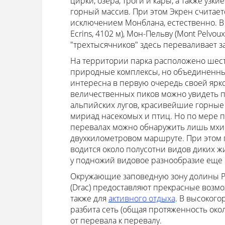
цирки, озера, троги и кары, а также уз
горный массив. При этом Экрен считае
исключением Монблана, естественно. В 
Ecrins, 4102 м), Мон-Пельву (Mont Pelvoux
"трехтысячников" здесь переваливает з
На территории парка расположено шес
природные комплексы, но объединенных
интересна в первую очередь своей ярк
величественных пиков можно увидеть 
альпийских лугов, красивейшие горные 
мириад насекомых и птиц. Но по мере п
перевалах можно обнаружить лишь мхи д
двухкилометровом маршруте. При этом п
водится около полусотни видов диких жи
у подножий видовое разнообразие еще
Окружающие заповедную зону долины Ром
(Drac) предоставляют прекрасные возмо
также для
активного отдыха
. В высокого
разбита сеть (общая протяженность око
от перевала к перевалу.