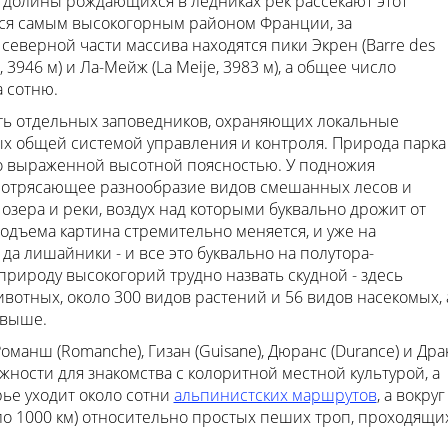
кие долины рождающихся в ледниках рек рассекают этот
тся самым высокогорным районом Франции, за
северной части массива находятся пики Экрен (Barre des
, 3946 м) и Ла-Мейж (Lа Meije, 3983 м), а общее число
а сотню.
ть отдельных заповедников, охраняющих локальные
 общей системой управления и контроля. Природа парка
о выраженной высотной поясностью. У подножия
потрясающее разнообразие видов смешанных лесов и
озера и реки, воздух над которыми буквально дрожит от
одъема картина стремительно меняется, и уже на
а лишайники - и все это буквально на полутора-
рироду высокогорий трудно назвать скудной - здесь
вотных, около 300 видов растений и 56 видов насекомых, 
 выше.
анш (Romanche), Гизан (Guisane), Дюранс (Durance) и Дра
жности для знакомства с колоритной местной культурой, а
рье уходит около сотни
альпинистских маршрутов
, а вокруг
ло 1000 км) относительно простых пеших троп, проходящи