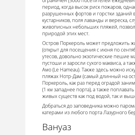
ограничен (5000 посетителей ежедневно
период, когда высок риск пожаров, одн
разрушенных фортов и горстки зданий в
кустарников, поля лаванды и вереска, 
живописных небольших пляжей, позволя
природой этих мест.
Остров Поркероль может предложить ж
(открыт для посещения с июня по сентябр
утесов, довольно экзотические пешие 
пустоши и заросли сухого маквиса, а 
Амо (Le Hameau). Также здесь можно ис
пляжах Нотр-Дам (самый длинный на ост
Поркероль, как раз перед оградой зани
(1 км западнее порта), а также поплава
живых существ как под водой, так и выш
Добраться до заповедника можно парома
катерами из любого порта Лазурного бе
Вануаз