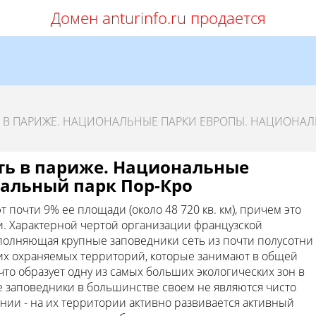
Домен anturinfo.ru продается
Ь В ПАРИЖЕ. НАЦИОНАЛЬНЫЕ ПАРКИ ЕВРОПЫ. НАЦИОНА
ть в париже. Национальные
альный парк Пор-Кро
почти 9% ее площади (около 48 720 кв. км), причем это
. Характерной чертой организации французской
олняющая крупные заповедники сеть из почти полусотни
их охраняемых территорий, которые занимают в общей
то образует одну из самых больших экологических зон в
е заповедники в большинстве своем не являются чисто
и - на их территории активно развивается активный