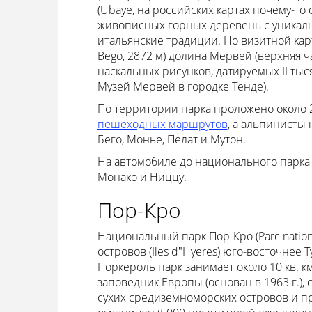
(Ubaye, на российских картах почему-то 
живописных горных деревень с уникальн
итальянские традиции. Но визитной кар
Bego, 2872 м) долина Мервей (верхняя ч
наскальных рисунков, датируемых II тыс
Музей Мервей в городке Тенде).
По территории парка проложено около
пешеходных маршрутов
, а альпинисты 
Бего, Монье, Пелат и Мутон.
На автомобиле до национального парка 
Монако и Ниццу.
Пор-Кро
Национальный парк Пор-Кро (Parc nation
островов (Iles d"Hyeres) юго-восточнее
Поркероль парк занимает около 10 кв. к
заповедник Европы (основан в 1963 г.)
сухих средиземноморских островов и п