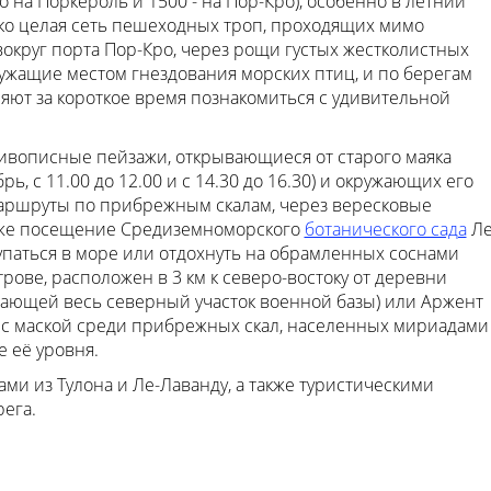
 на Поркероль и 1500 - на Пор-Кро), особенно в летний
ако целая сеть пешеходных троп, проходящих мимо
округ порта Пор-Кро, через рощи густых жестколистных
служащие местом гнездования морских птиц, и по берегам
ют за короткое время познакомиться с удивительной
ивописные пейзажи, открывающиеся от старого маяка
ь, с 11.00 до 12.00 и с 14.30 до 16.30) и окружающих его
маршруты по прибрежным скалам, через вересковые
также посещение Средиземноморского
ботанического сада
Ле
купаться в море или отдохнуть на обрамленных соснами
рове, расположен в 3 км к северо-востоку от деревни
мающей весь северный участок военной базы) или Аржент
ть с маской среди прибрежных скал, населенных мириадами
е её уровня.
ми из Тулона и Ле-Лаванду, а также туристическими
рега.