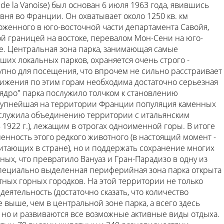
de la Vanoise) был основан 6 июля 1963 года, явившись
ня во Франции. Он охватывает около 1250 кв. км
оженного в юго-восточной части департамента Савойя,
ой границей на востоке, перевалом Мон-Сени на юго-
де. Центральная зона парка, занимающая самые
их локальных парков, охраняется очень строго -
упно для посещения, что впрочем не сильно расстраивает
вижения по этим горам необходима достаточно серьезная
"ядро" парка послужило толчком к становлению
 крупнейшая на территории Франции популяция каменных
 послужила объединению территории с итальянским
1922 г.), лежащим в отрогах одноименной горы. В итоге
ленность этого редкого животного (в настоящий момент -
 обитающих в стране), но и поддержать сохранение многих
ных, что превратило Вануаз и Гран-Парадизо в одну из
пециально выделенная периферийная зона парка открыта
ных горных городков. На этой территории не только
еятельность (достаточно сказать, что количество
 выше, чем в центральной зоне парка, а всего здесь
, но и развиваются все возможные активные виды отдыха.