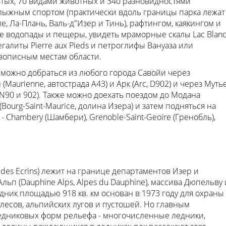
тых, 70 видами животных и 340 разновидностями
олыжным спортом (практически вдоль границы парка лежат
лле, Ла-Плань, Валь-д"Изер и Тинь), рафтингом, каякингом и
 водопады и пещеры, увидеть мраморные скалы Lac Blan
мегалиты Pierre aux Pieds и петроглифы Вануаза или
описным местам области.
 можно добраться из любого города Савойи через
aurienne, автострада A43) и Арк (Arc, D902) и через Мутье
N90 и 902). Также можно доехать поездом до Модана
Bourg-Saint-Maurice, долина Изера) и затем подняться на
 Chambery (Шамбери), Grenoble-Saint-Geoire (Гренобль),
 des Ecrins) лежит на границе департаментов Изер и
ьп (Dauphine Alps, Alpes du Dauphine), массива Дюпельву 
едник площадью 918 кв. км основан в 1973 году для охраны
лесов, альпийских лугов и пустошей. Но главным
едниковых форм рельефа - многочисленные ледники,