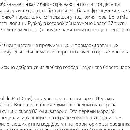
обозначается как Ибай) - скрываются почти три десятка
ой архитектурой, вобравшей в себя как французские, так 
точкой парка является лежащая у подножия горы Бего (Mt.
асть долины Руайа), в которой обнаружено более 37 тысяч
ячелетием до н. э. (этому же памятнику посвящен неплохой
 240 км тщательно продуманных и промаркированных
найдут для себя немало интересных скал в горных массива
можно добраться из любого города Лазурного берега чере
al de Port-Cros) занимает часть территории Йерских
 Тулона. Вместе с ботаническим заповедником острова
м суши и около 80 км акватории. Это первый морской
, специализирующийся на охране уникальных экосистем
рилегающих к ним вод. Доступ на территорию заповедник