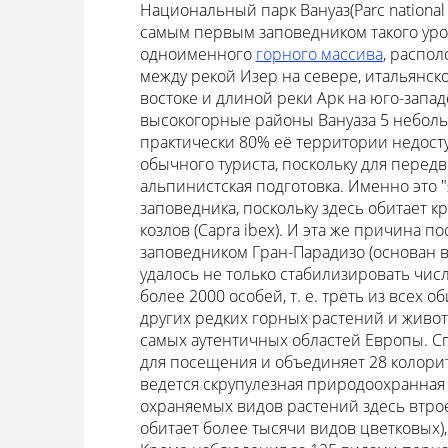
Национальный парк Вануаз(Parc national 
самым первым заповедником такого уров
одноименного
горного массива
, распол
между рекой Изер на севере, итальянск
востоке и длиной реки Арк на юго-запа
высокогорные районы Вануаза 5 небольш
практически 80% её территории недост
обычного туриста, поскольку для перед
альпинистская подготовка. Именно это 
заповедника, поскольку здесь обитает
козлов (Capra ibex). И эта же причина
заповедником Гран-Парадизо (основан в 
удалось не только стабилизировать чис
более 2000 особей, т. е. треть из всех
других редких горных растений и живот
самых аутентичных областей Европы. С
для посещения и объединяет 28 колорит
ведется скрупулезная природоохранная д
охраняемых видов растений здесь втрое
обитает более тысячи видов цветковых)