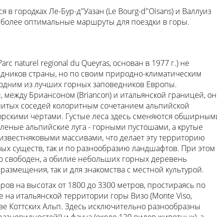
 городках Ле-Бур-д"Уазан (Le Bourg-d"Oisans) и Валлуиз
наиболее оптимальные маршруты для поездки в горы.
arc naturel regional du Queyras, основан в 1977 г.) не
едников страны, но по своим природно-климатическим
 одним из лучших горных заповедников Европы.
 между Бриансоном (Briancon) и итальянской границей, он
енитых соседей колоритным сочетанием альпийской
рскими чертами. Густые леса здесь сменяются обширным
еленые альпийские луга - горными пустошами, а крутые
известняковыми массивами, что делает эту территорию
ых существ, так и по разнообразию ландшафтов. При этом
но свободен, а обилие небольших горных деревень
размещения, так и для знакомства с местной культурой.
ров на высотах от 1800 до 3300 метров, простираясь по
 на итальянской территории горы Визо (Monte Viso,
таве Коттских Альп. Здесь исключительно разнообразны