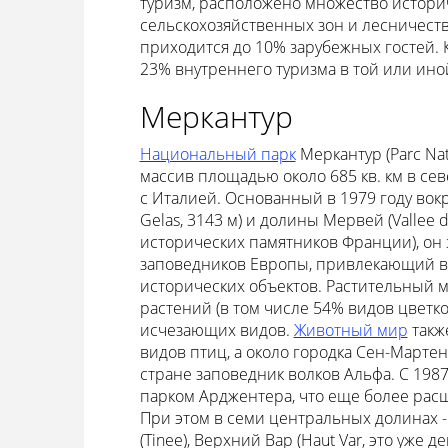
туризм, расположено множество истори
сельскохозяйственных зон и лесничеств
приходится до 10% зарубежных гостей. К
23% внутреннего туризма в той или ино
Меркантур
Национальный парк
Меркантур (Parc Na
массив площадью около 685 кв. км в се
с Италией. Основанный в 1979 году вокр
Gelas, 3143 м) и долины Мервей (Vallee d
исторических памятников Франции), он 
заповедников Европы, привлекающий в
исторических объектов. Растительный ми
растений (в том числе 54% видов цветк
исчезающих видов.
Животный мир
такж
видов птиц, а около городка Сен-Мартен
стране заповедник волков Альфа. С 19
парком Арджентера, что еще более рас
При этом в семи центральных долинах - Ру
(Tinee), Верхний Вар (Haut Var, это уже