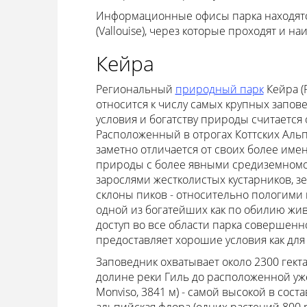
Информационные офисы парка находятся в
(Vallouise), через которые проходят и 
Кейра
Региональный
природный парк
Кейра (P
относится к числу самых крупных запов
условия и богатству природы считается
Расположенный в отрогах Коттских Альп,
заметно отличается от своих более им
природы с более явными средиземномо
зарослями жестколистых кустарников, з
склоны пиков - относительно пологими 
одной из богатейших как по обилию жив
доступ во все области парка совершен
предоставляет хорошие условия как для 
Заповедник охватывает около 2300 гекта
долине реки Гиль до расположенной уже
Monviso, 3841 м) - самой высокой в сос