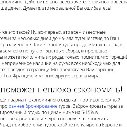
кономично! Действительно, всем хочется отлично провест
ьше денег. Думаете, это нереально? Вы ошибаетесь!
 же это такое? Ну, во-первых, это всем известные
евки за несколько дней до начала путешествия, то Ваш
-2 раза меньше. Такие эконом туры предпочитают сегодня
одъем, кого не пугают быстрые сборы, и прельщает
ы можете пополнить их ряды, только помните, что горящи
 и непременное наличие на руках всех необходимых для
ется поездок за границу. Мы предлагаем Вам горящие
ию, Гоа, Францию и многие другие страны мира.
поможет неплохо сэкономить!
один вариант экономичного отдыха - противоположный
 про
раннее бронирование
туров. Забронировать туры за
нтированный отдых по ценам ниже на 5-15% в
нее резервирование туров позволяет сэкономить
й вид приобретения туров крайне популярен в Европе и