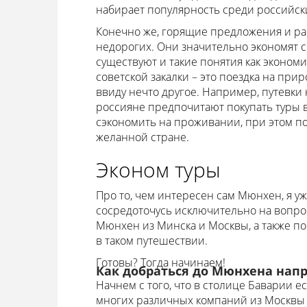
набирает популярность среди российск
Конечно же, горящие предложения и ра
недорогих. Они значительно экономят с
существуют и такие понятия как эконо
советской закалки – это поездка на при
ввиду нечто другое. Например, путевки 
россияне предпочитают покупать туры в 
сэкономить на проживании, при этом п
желанной стране.
Эконом туры
Про то, чем интересен сам Мюнхен, я уж
сосредоточусь исключительно на вопроса
Мюнхен из Минска и Москвы, а также по
в таком путешествии.
Готовы? Тогда начинаем!
Как добраться до Мюнхена нап
Начнем с того, что в столице Баварии е
многих различных компаний из Москвы и