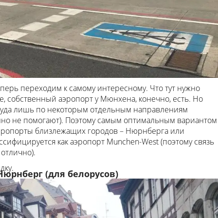
перь переходим к самому интересному. Что тут нужно
ше, собственный аэропорт у Мюнхена, конечно, есть. Но
туда лишь по некоторым отдельным направлениям
нно не помогают). Поэтому самым оптимальным вариантом
 аэропорты близлежащих городов – Нюрнберга или
сифицируется как аэропорт Munchen-West (поэтому связь
отлично).
дку.
Нюрнберг (для белорусов)