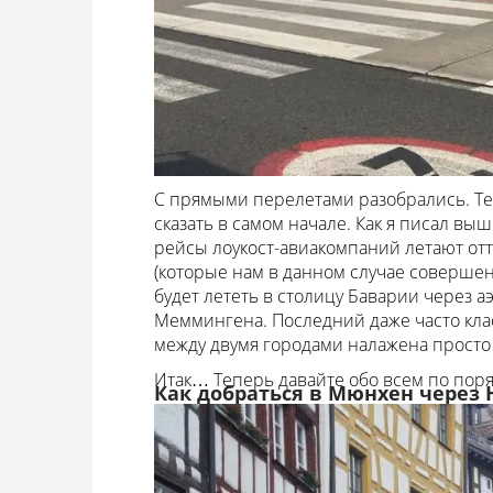
С прямыми перелетами разобрались. Те
сказать в самом начале. Как я писал вы
рейсы лоукост-авиакомпаний летают от
(которые нам в данном случае соверше
будет лететь в столицу Баварии через
Меммингена. Последний даже часто клас
между двумя городами налажена просто 
Итак… Теперь давайте обо всем по поря
Как добраться в Мюнхен через 