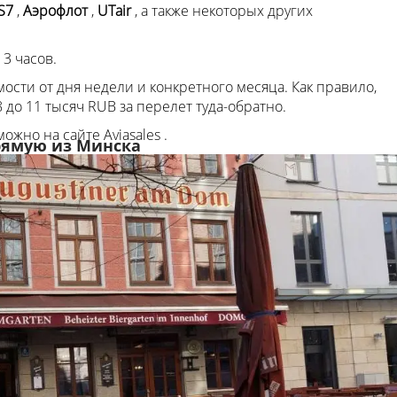
S7
,
Аэрофлот
,
UTair
, а также некоторых других
 3 часов.
мости от дня недели и конкретного месяца. Как правило,
 до 11 тысяч RUB за перелет туда-обратно.
можно на сайте Aviasales .
рямую из Минска