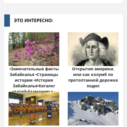
ЭТО ИНТЕРЕСНО:
•Замечательные факты
Открытие америки,
Забайкалья •Страницы
или как колумб по
истории •История
протоптанной дорожке
Забайкалья•Каталог
ходил
статей•Атамановка -
Онлайн•
Забайкальский край:
цифры и факты