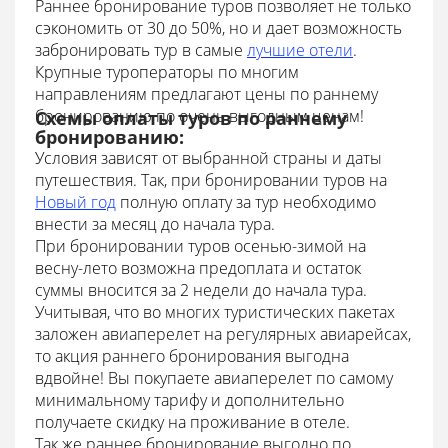
Раннее бронирование туров позволяет не только
сэкономить от 30 до 50%, но и дает возможность
забронировать тур в самые
лучшие отели
.
Крупные туроператоры по многим
направлениям предлагают цены по раннему
бронированию по очень выгодным ценам!
Схемы оплаты туров по раннему
бронированию:
Условия зависят от выбранной страны и даты
путешествия. Так, при бронировании туров на
Новый год
полную оплату за тур необходимо
внести за месяц до начала тура.
При бронировании туров осенью-зимой на
весну-лето возможна предоплата и остаток
суммы вносится за 2 недели до начала тура.
Учитывая, что во многих туристических пакетах
заложен авиаперелет на регулярных авиарейсах,
то акция раннего бронирования выгодна
вдвойне! Вы покупаете авиаперелет по самому
минимальному тарифу и дополнительно
получаете скидку на проживание в отеле.
Так же раннее бронирование выгодно по