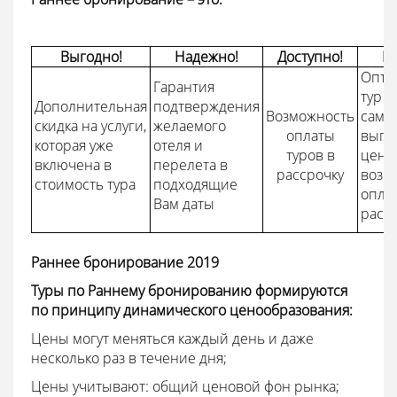
Выгодно!
Надежно!
Доступно!
Ра
Опти
Гарантия
тур д
Дополнительная
подтверждения
Возможность
само
скидка на услуги,
желаемого
оплаты
выго
которая уже
отеля и
туров в
цене,
включена в
перелета в
рассрочку
возм
стоимость тура
подходящие
опла
Вам даты
расс
Раннее бронирование 2019
Туры по Раннему бронированию формируются
по принципу динамического ценообразования:
Цены могут меняться каждый день и даже
несколько раз в течение дня;
Цены учитывают: общий ценовой фон рынка;