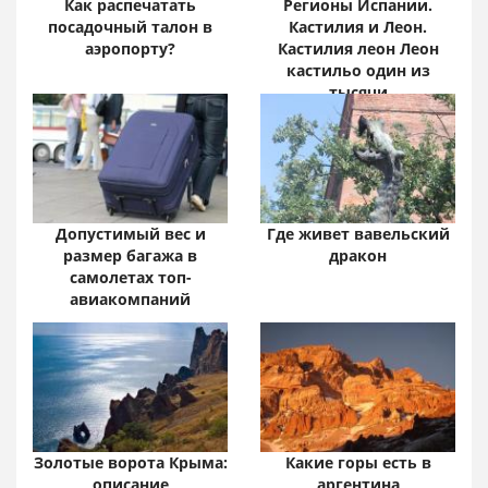
Как распечатать
Регионы Испании.
посадочный талон в
Кастилия и Леон.
аэропорту?
Кастилия леон Леон
кастильо один из
тысячи
Допустимый вес и
Где живет вавельский
размер багажа в
дракон
самолетах топ-
авиакомпаний
Золотые ворота Крыма:
Какие горы есть в
описание
аргентина