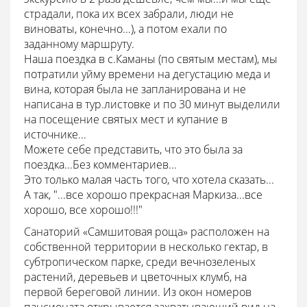
страдали, пока их всех забрали, люди не
виноваты, конечно...), а потом ехали по
заданному маршруту.
Наша поездка в с.Каманы (по святым местам), мы
потратили уйму времени на дегустацию меда и
вина, которая была не запланирована и не
написана в тур.листовке и по 30 минут выделили
на посещение святых мест и купание в
источнике...
Можете себе представить, что это была за
поездка...Без комментариев...
Это только малая часть того, что хотела сказать...
А так, "...все хорошо прекрасная Маркиза...все
хорошо, все хорошо!!!"
Санаторий «Самшитовая роща» расположен на
собственной территории в несколько гектар, в
субтропическом парке, среди вечнозеленых
растений, деревьев и цветочных клумб, на
первой береговой линии. Из окон номеров
пансионата открывается захватывающий вид на