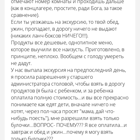
отмечают номер комнаты и проходишь дальше
(как в концлагере, простите, ради Бога, за такое
сравнение).
Если ты уезжаешь на экскурсию, то твой обед,
ужин, пропадает, в дорогу ничего не выдают
(никаких ланч-боксов НИЧЕГО!!!).
Продукты все дешевые, однотипное меню,
которое выучили все наизусть. Приготовлено, в
принципе, неплохо. Вообщем с голоду умереть
не дадут.
У нас выпала экскурсия на предпоследний день,
я просила разрешения у старшего
администратора столовой, чтобы взять в дорогу
продуктов (я была с ребенком, и за ребенка
оплатила полную стоимость...и вы все прекрасно
понимаете как едят дети, вначале ничего не
хотят, через пол-часа просят "мама, дай что-
нибудь поесть"), мне разрешили взять только
булочки...ВОПРОС- ПОЧЕМУ??? Я все оплатила...и
завтрак и обед и ужин...почему я могу взять
только булочки???