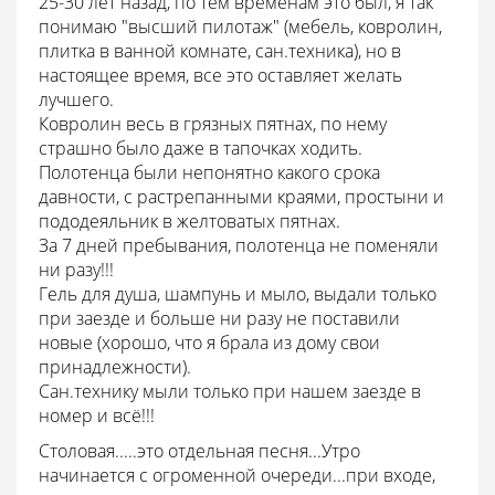
25-30 лет назад, по тем временам это был, я так
понимаю "высший пилотаж" (мебель, ковролин,
плитка в ванной комнате, сан.техника), но в
настоящее время, все это оставляет желать
лучшего.
Ковролин весь в грязных пятнах, по нему
страшно было даже в тапочках ходить.
Полотенца были непонятно какого срока
давности, с растрепанными краями, простыни и
пододеяльник в желтоватых пятнах.
За 7 дней пребывания, полотенца не поменяли
ни разу!!!
Гель для душа, шампунь и мыло, выдали только
при заезде и больше ни разу не поставили
новые (хорошо, что я брала из дому свои
принадлежности).
Сан.технику мыли только при нашем заезде в
номер и всё!!!
Столовая.....это отдельная песня...Утро
начинается с огроменной очереди...при входе,