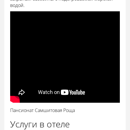
водой.
Пансионат Самшитовая Роща
Услуги в отеле