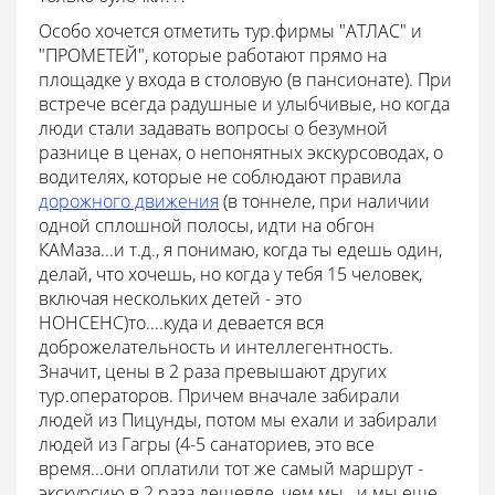
Особо хочется отметить тур.фирмы "АТЛАС" и
"ПРОМЕТЕЙ", которые работают прямо на
площадке у входа в столовую (в пансионате). При
встрече всегда радушные и улыбчивые, но когда
люди стали задавать вопросы о безумной
разнице в ценах, о непонятных экскурсоводах, о
водителях, которые не соблюдают правила
дорожного движения
(в тоннеле, при наличии
одной сплошной полосы, идти на обгон
КАМаза...и т.д., я понимаю, когда ты едешь один,
делай, что хочешь, но когда у тебя 15 человек,
включая нескольких детей - это
НОНСЕНС)то....куда и девается вся
доброжелательность и интеллегентность.
Значит, цены в 2 раза превышают других
тур.операторов. Причем вначале забирали
людей из Пицунды, потом мы ехали и забирали
людей из Гагры (4-5 санаториев, это все
время...они оплатили тот же самый маршрут -
экскурсию в 2 раза дешевле, чем мы...и мы еще