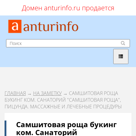
Домен anturinfo.ru продается
ГЛАВНАЯ
→
НА ЗАМЕТКУ
→ САМШИТОВАЯ РОЩА
БУКИНГ КОМ. САНАТОРИЙ "САМШИТОВАЯ РОЩА",
ПИЦУНДА. МАССАЖНЫЕ И ЛЕЧЕБНЫЕ ПРОЦЕДУРЫ
Самшитовая роща букинг
ком. Санаторий