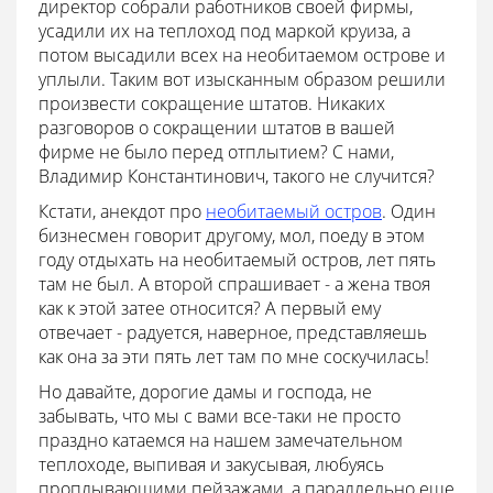
директор собрали работников своей фирмы,
усадили их на теплоход под маркой круиза, а
потом высадили всех на необитаемом острове и
уплыли. Таким вот изысканным образом решили
произвести сокращение штатов. Никаких
разговоров о сокращении штатов в вашей
фирме не было перед отплытием? С нами,
Владимир Константинович, такого не случится?
Кстати, анекдот про
необитаемый остров
. Один
бизнесмен говорит другому, мол, поеду в этом
году отдыхать на необитаемый остров, лет пять
там не был. А второй спрашивает - а жена твоя
как к этой затее относится? А первый ему
отвечает - радуется, наверное, представляешь
как она за эти пять лет там по мне соскучилась!
Но давайте, дорогие дамы и господа, не
забывать, что мы с вами все-таки не просто
праздно катаемся на нашем замечательном
теплоходе, выпивая и закусывая, любуясь
проплывающими пейзажами, а параллельно еще