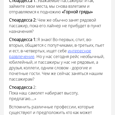
Стюардесса
1:
Уважаемые пассажиры!
Итак,
займите свои места, мы снова взлетаем и
отправляемся к подножию
«Горной гряды»
Стюардесса
2:
Чем же обычно занят рядовой
пассажир, пока его лайнер не прибудет в пункт
назначения?
Стюардесса
1:
Я знаю! Во-первых, спит, во-
вторых, общается с попутчиками, в-третьих, пьет
и ест, в-четвертых, ищет себе
интересное
развлечение
. Но у нас сегодня рейс необычный,
юбилейный, и пассажиры у нас не рядовые, а
друзья, коллеги, одним словом - дорогие и
почетные гости. Чем же сейчас заняться нашим
пассажирам?
Стюардесса
2:
Пока наш самолет набирает высоту,
предлагаю…»
Вспомнить различные профессии, которые
существуют и предположить кто как может