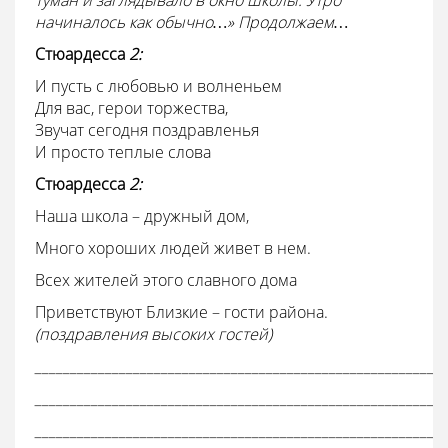
туман и заглядывало в окно школы. Утро
начиналось как обычно…» Продолжаем…
Стюардесса
2:
И пусть с любовью и волненьем
Для вас, герои торжества,
Звучат сегодня поздравленья
И просто теплые слова
Стюардесса
2:
Наша школа – дружный дом,
Много хороших людей живет в нем.
Всех жителей этого славного дома
Приветствуют Близкие – гости района.
(поздравления высоких гостей)
___________________________________________________________
___________________________________________________________
___________________________________________________________