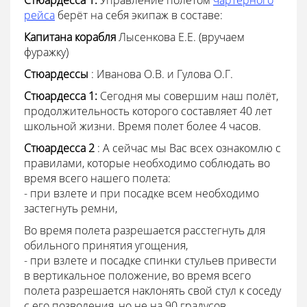
Стюардесса
1:
Управление полётом
чартерного
рейса
берёт на себя экипаж в составе:
Капитана корабля
Лысенкова Е.Е. (вручаем
фуражку)
Стюардессы
: Иванова О.В. и Гулова О.Г.
Стюардесса
1:
Сегодня мы совершим наш полёт,
продолжительность которого составляет 40 лет
школьной жизни.
Время полет более 4 часов.
Стюардесса
2
: А сейчас мы Вас всех ознакомлю с
правилами, которые необходимо соблюдать во
время всего нашего полета:
- при взлете и при посадке всем необходимо
застегнуть ремни,
Во время полета разрешается расстегнуть для
обильного принятия угощения,
- при взлете и посадке спинки стульев привести
в вертикальное положение, во время всего
полета разрешается наклонять свой стул к соседу
с его позволения, но не на 90 градусов,