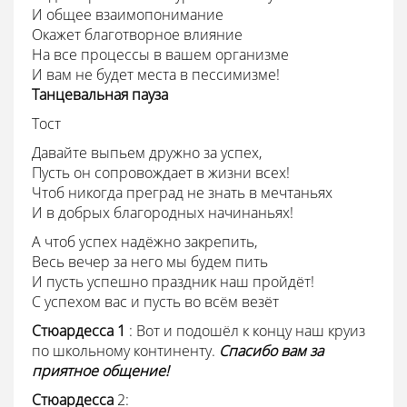
И общее взаимопонимание
Окажет благотворное влияние
На все процессы в вашем организме
И вам не будет места в пессимизме!
Танцевальная пауза
Тост
Давайте выпьем дружно за успех,
Пусть он сопровождает в жизни всех!
Чтоб никогда преград не знать в мечтаньях
И в добрых благородных начинаньях!
А чтоб успех надёжно закрепить,
Весь вечер за него мы будем пить
И пусть успешно праздник наш пройдёт!
С успехом вас и пусть во всём везёт
Стюардесса 1
: Вот и подошёл к концу наш круиз
по школьному континенту.
Спасибо вам за
приятное общение!
Стюардесса
2: