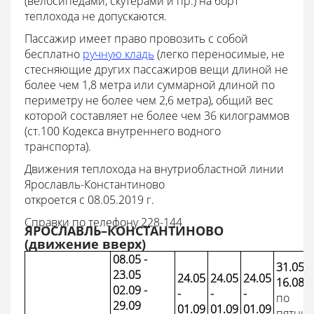
(велосипедами, скутерами и пр.) на борт
теплохода не допускаются.
Пассажир имеет право провозить с собой
бесплатно
ручную кладь
(легко переносимые, не
стесняющие других пассажиров вещи длиной не
более чем 1,8 метра или суммарной длиной по
периметру не более чем 2,6 метра), общий вес
которой составляет не более чем 36 килограммов
(ст.100 Кодекса внутреннего водного
транспорта).
Движения теплохода на внутриобластной линии
Ярославль-Константиново
откроется с 08.05.2019 г.
Справки по телефону 228-144
ЯРОСЛАВЛЬ–КОНСТАНТИНОВО
(движение вверх)
08.05 -
31.05 -
23.05
24.05
24.05
24.05
16.08
02.09 -
-
-
-
по
29.09
01.09
01.09
01.09
пятни