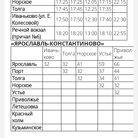
Норское
17:25
17:25
12:05
17:15
22:15
Толга
17:45
17:45
12:25
17:35
-
Иваньково (ул. Е.
17:50
17:50
12:30
17:40
22:30
Колесовой)
Речной вокзал
18:20
18:20
13:00
18:10
22:55
(причал №6)
«ЯРОСЛАВЛЬ-КОНСТАНТИНОВО»
Ивань-
Привол-
Толга
Норское
Устье
ково
жье
Ярославль
32
32
41
59
66
Порт
32
32
37
44
Толга
32
34
41
Норское
32
32
Устье
32
Приволжье
Летешовка
Красный
холм
Кузьминское