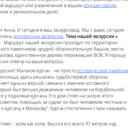
ый маршрут или развлечение в вашем
родном городе
.
ом и увлекательном деле!
т Анна. И сегодня я ваш экскурсовод. Мы с вами, сегодня
 очень
интересную экскурсию
.
Тема нашей экскурсии «
»
. Маршрут нашей экскурсии проходит по территории
много памятников, орудий, оборонительную башню, места
илова, единственное дерево пережившее ВОВ. Я порошу
урсии отвечу на ваши вопросы.
урсии!! Малахов курган - не просто
исторический памятни
топольца, здесь решалась судьба первой обороны
сняет одна из версий, связано с именем отставного
торый был весьма уважаемым человеком на Корабельной
у подножья кургана. Его дом стоял на склоне этого
 советом, помощью, за судом: он был человеком честным и
к кургану, к Малахову". Курган постепенно стали называть
ляет - холм как холм. Высота его всего 97 метров над