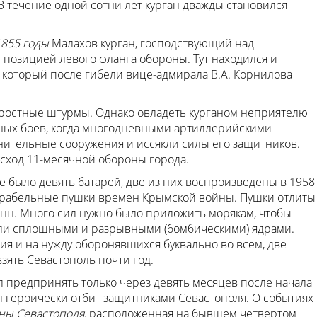
 В течение одной сотни лет курган дважды становился
1855 годы
Малахов курган, господствующий над
 позицией левого фланга обороны. Тут находился и
 который после гибели вице-адмирала В.А. Корнилова
яростные штурмы. Однако овладеть курганом неприятелю
ных боев, когда многодневными артиллерийскими
ительные сооружения и иссякли силы его защитников.
сход 11-месячной обороны города.
 было девять батарей, две из них воспроизведены в 1958
орабельные пушки времен Крымской войны. Пушки отлиты
тонн. Много сил нужно было приложить морякам, чтобы
яли сплошными и разрывными (бомбическими) ядрами.
я и на нужду оборонявшихся буквально во всем, две
ять Севастополь почти год.
 предпринять только через девять месяцев после начала
ыл героически отбит защитниками Севастополя. О событиях
ны Севастополя,
расположенная на бывшем четвертом