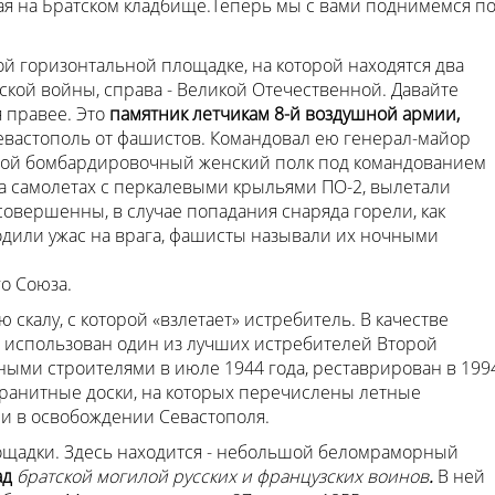
ая на Братском кладбище.Теперь мы с вами поднимемся п
й горизонтальной площадке, на которой находятся два
мской войны, справа - Великой Отечественной. Давайте
 правее. Это
памятник летчикам 8-й воздушной армии,
Севастополь от фашистов. Командовал ею генерал-майор
чной бомбардировочный женский полк под командованием
а самолетах с перкалевыми крыльями ПО-2, вылетали
совершенны, в случае попадания снаряда горели, как
одили ужас на врага, фашисты называли их ночными
о Союза.
скалу, с которой «взлетает» истребитель. В качестве
 использован один из лучших истребителей Второй
ными строителями в июле 1944 года, реставрирован в 199
гранитные доски, на которых перечислены летные
ли в освобождении Севастополя.
ощадки. Здесь находится - небольшой беломраморный
ад
братской могилой русских и французских воинов
.
В ней