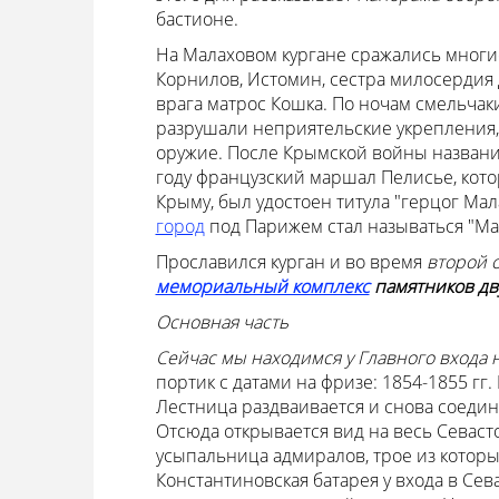
бастионе.
На Малаховом кургане сражались мног
Корнилов, Истомин, сестра милосердия 
врага матрос Кошка. По ночам смельчаки
разрушали неприятельские укрепления, 
оружие. После Крымской войны название
году французский маршал Пелисье, кото
Крыму, был удостоен титула "герцог Ма
город
под Парижем стал называться "Ма
Прославился курган и во время
второй 
мемориальный комплекс
памятников дв
Основная часть
Сейчас мы находимся у Главного входа н
портик с датами на фризе: 1854-1855 гг
Лестница раздваивается и снова соедин
Отсюда открывается вид на весь Севаст
усыпальница адмиралов, трое из которы
Константиновская батарея у входа в Сев