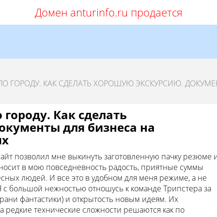
Домен anturinfo.ru продается
 ПО ГОРОДУ. КАК СДЕЛАТЬ ХОРОШУЮ ЭКСКУРСИЮ. ДОКУМ
 городу. Как сделать
окументы для бизнеса на
ях
сайт позволил мне выкинуть заготовленную пачку резюме 
риносит в мою повседневность радость, приятные суммы
сных людей. И все это в удобном для меня режиме, а не
 Я с большой нежностью отношусь к команде Трипстера за
 грани фантастики) и открытость новым идеям. Их
 а редкие технические сложности решаются как по