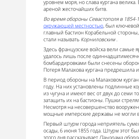
уровнем моря, но слава кургана велика.
ареной жесточайших битв.
Во время обороны Севастополя в 1854-
окружающей местностью
, был ключевой
главный бастион Корабельной стороны,
стали называть
Корниловским
.
Здесь французские войска вели самые 
удалось лишь после одиннадцатимесяч
бомбардировками были снесены оборон
Потеря Малахова кургана предрешила и
В период обороны на Малаховом кургане
году. На них установлены подлинные к
из чугуна и имеют вес от двух до семи 
затащить их на бастионы. Пушки стрел
Несмотря на несовершенство вооружени
мощные имперские державы не могли вз
Первый штурм города неприятель сумел
осады, 6 июня 1855 года. Штурм этот б
этого дня рассказывает
Панорама оборо