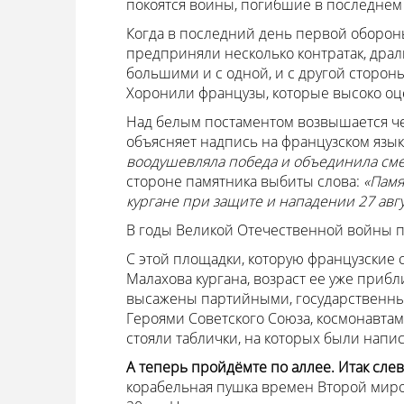
покоятся воины, погибшие в последнем 
Когда в последний день первой обороны
предприняли несколько контратак, драл
большими и с одной, и с другой сторон
Хоронили французы, которые высоко оц
Над белым постаментом возвышается че
объясняет надпись на французском язык
воодушевляла победа и объединила смерт
стороне памятника выбиты слова:
«Памя
кургане при защите и нападении 27 авгус
В годы Великой Отечественной войны па
С этой площадки, которую французские 
Малахова кургана, возраст ее уже прибл
высажены партийными, государственн
Героями Советского Союза, космонавтам
стояли таблички, на которых были напи
А теперь пройдёмте по аллее. Итак сл
корабельная пушка времен Второй миров