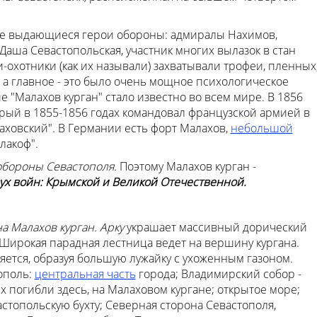
ие выдающиеся герои обороны: адмиралы Нахимов,
Даша Севастопольская, участник многих вылазок в стан
-охотники (как их называли) захватывали трофеи, пленных
а главное - это было очень мощное психологическое
 "Малахов курган" стало известно во всем мире. В 1856
рый в 1855-1856 годах командовал французской армией в
лаховский". В Германии есть форт Малахов,
небольшой
лакоф".
обороны Севастополя.
Поэтому Малахов курган -
ух войн: Крымской и Великой Отечественной.
а Малахов курган. Арку
украшает массивный дорический
. Широкая парадная лестница ведет на вершину кургана.
яется, образуя большую лужайку с ухоженным газоном.
ополь:
центральная часть
города; Владимирский собор -
х погибли здесь, на Малаховом кургане; открытое море;
астопольскую бухту; Северная сторона Севастополя,