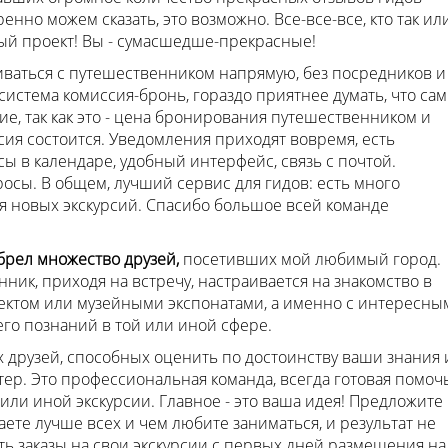
нно можем сказать, это возможно. Все-все-все, кто так ил
ый проект! Вы - сумасшедше-прекрасные!
ваться с путешественником напрямую, без посредников и
истема комиссия-бронь, гораздо приятнее думать, что сам
ие, так как это - цена бронирования путешественником и
сия состоится. Уведомления приходят вовремя, есть
ы в календаре, удобный интерфейс, связь с почтой.
сы. В общем, лучший сервис для гидов: есть много
я новых экскурсий. Спасибо большое всей команде
брел множество друзей,
посетивших мой любимый город.
ник, приходя на встречу, настраивается на знакомство в
ектом или музейными экспонатами, а именно с интересны
го познаний в той или иной сфере.
 друзей, способных оценить по достоинству ваши знания 
тер. Это профессиональная команда, всегда готовая помоч
или иной экскурсии. Главное - это ваша идея! Предложите
ете лучше всех и чем любите заниматься, и результат не
чать заказы на свои экскурсии с первых дней размещения на