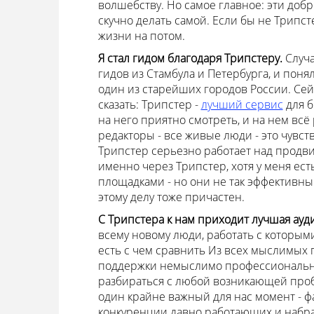
волшебству. Но самое главное: эти доб
скучно делать самой. Если бы не Трипст
жизни на потом.
Я стал гидом благодаря Трипстеру.
Случа
гидов из Стамбула и Петербурга, и поня
один из старейших городов России. Сейч
сказать: Трипстер -
лучший сервис
для б
на него приятно смотреть, и на нем всё
редакторы - все живые люди - это чувст
Трипстер серьезно работает над продвиж
именно через Трипстер, хотя у меня ест
площадками - но они не так эффективны. 
этому делу тоже причастен.
С Трипстера к нам приходит лучшая ау
всему новому люди, работать с которыми
есть с чем сравнить Из всех мыслимых 
поддержки немыслимо профессиональна
разбираться с любой возникающей проб
один крайне важный для нас момент - ф
конкуренции давно работающих и набр