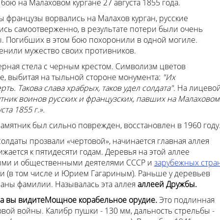
бою на Малаховом кургане 27 августа 1855 года.
 французы ворвались на Малахов курган, русские
ись самоотверженно, в результате потери были очень
ы. Погибших в этом бою похоронили в одной могиле.
енили мужество своих противников.
рная стела с черным крестом. Символизм цветов
е, выбитая на тыльной стороне монумента:
"Их
ь. Такова слава храбрых, таков удел солдата".
На лицево
тник воинов русских и французских, павших на Малаховом
та 1855 г.».
мятник был сильно поврежден, восстановлен в 1960 году
солдаты прозвали «чертовой», начинается главная аллея
ижается к пятидесяти годам. Деревья на этой аллее
ыми и общественными деятелями СССР и
зарубежных стра
и (в том числе и Юрием Гагариным). Раньше у деревьев
саны фамилии. Называлась эта аллея
аллеей Дружбы.
ева вы видитеМощное корабельное орудие
.
Это подлинная
ой войны. Калибр пушки - 130 мм, дальность стрельбы -