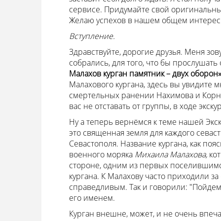
сервисе. Придумайте свой оригинальн
Желаю успехов в нашем общем интересн
Вступление.
Здравствуйте, дорогие друзья. Меня зову
собрались, для того, что бы прослушать
Малахов курган памятник – двух оборон
Малахового кургана, здесь вы увидите 
смертельных ранении Нахимова и Корн
вас не отставать от группы, в ходе экск
Ну а теперь вернёмся к теме нашей Экск
это священная земля для каждого севас
Севастополя. Название кургана, как поя
военного моряка
Михаила Малахова,
ко
стороне, одним из первых поселившимся 
кургана. К Малахову часто приходили за
справедливым. Так и говорили: "Пойдем 
его именем.
Курган внешне, может, и не очень впечат