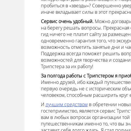
пробиться в «звезды»? Совершенно увере
иначе вкладывает силы в этот прекрасн
Сервис очень удобный.
Можно договари
на берегу решать вопросы. Прекрасная с
гид ничего не платит сайту за размещен
одновременно гарантия того, что экскур
возможность отметить занятые дни и час
Поддержка всегда поможет решить вопро
возможностей для творчества и создани
Трипстера за их работу!
За полгода работы с Трипстером я прио
Именно друзей, ибо каждый путешествен
первую очередь не с историческим объ
человеком, способным расширить круг е
И
лучшим средством
в обретении новых
гостеприимство, является сервис Трипс
вам в любых вопросах организации той 
путешественникам именно то, что вы зна
заставит себя долго ждать. Я стал полу