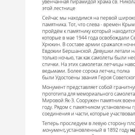
увенчанная пирамидой храма св. Никол
этой лестнице
Сейчас мы находимся на первой широко
памятника. Тот, что слева - времен Кры
пройдём к памятнику который находится
которые в мае 1944 года освобождали 
Хрюкин. В составе армии сражался но
Евдокии Бершанской. Девушки летали н
только ночью, так как самолеты были не
спички. На этих самолетах летчицы нав
ведьмами. Более сорока летчиц полка
были Удостоены звания Героя Советског
Монумент представляет собой гранитную 
прототипа для мемориального самолета
Мировой Як-3. Сооружен памятник воен
году. Рядом с памятником установлены 
соединения и части, которые участвова
Теперь проследуем в левую сторону пл
монумент
,
установленный в 1892 году
н