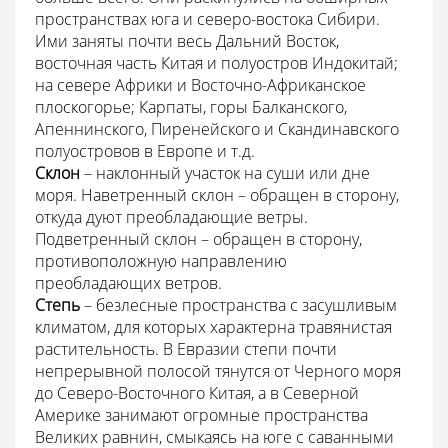
пространствах юга и северо-востока Сибири.
Ими заняты почти весь Дальний Восток,
восточная часть Китая и полуостров Индокитай;
на севере Африки и Восточно-Африканское
плоскогорье; Карпаты, горы Балканского,
Апеннинского, Пиренейского и Скандинавского
полуостровов в Европе и т.д.
Склон
– наклонный участок на суши или дне
моря. Наветренный склон – обращен в сторону,
откуда дуют преобладающие ветры.
Подветренный склон – обращен в сторону,
противоположную направлению
преобладающих ветров.
Степь
– безлесные пространства с засушливым
климатом, для которых характерна травянистая
растительность. В Евразии степи почти
непрерывной полосой тянутся от Черного моря
до Северо-Восточного Китая, а в Северной
Америке занимают огромные пространства
Великих равнин, смыкаясь на юге с саванными