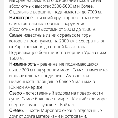
нагорье на Земле. Его основание покоится на
абсолютных высотах 3500-5000 м и более.
Отдельные вершины поднимаются до 7000 м.
Низкогорье
– нижний ярус горных стран или
самостоятельные горные сооружения с
абсолютными высотами от 500 м до 1500 м.
Самые известные из них Уральские горы,
которые протянулись на 2000 км с севера на юг –
от Карского моря до степей Казахстана.
Подавляющее большинство вершин Урала ниже
1500 м.
Низменность
– равнина, не поднимающаяся
выше 200 м над уровнем моря. Самая знаменитая
и значительная среди них – Амазонская
низменность площадью более 5 млн км2 в
Южной Америке.
Озеро
– естественный водоем на поверхности
суши. Самое большое в мире – Каспийское море-
озеро и самое глубокое – Байкал.
Океаны
– части Мирового океана, отделенные
друг от друга материками и островами.