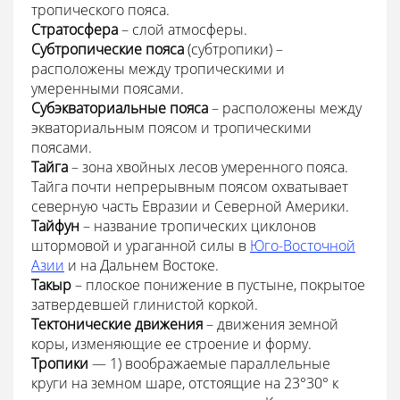
тропического пояса.
Стратосфера
– слой атмосферы.
Субтропические пояса
(субтропики) –
расположены между тропическими и
умеренными поясами.
Субэкваториальные пояса
– расположены между
экваториальным поясом и тропическими
поясами.
Тайга
– зона хвойных лесов умеренного пояса.
Тайга почти непрерывным поясом охватывает
северную часть Евразии и Северной Америки.
Тайфун
– название тропических циклонов
штормовой и ураганной силы в
Юго-Восточной
Азии
и на Дальнем Востоке.
Такыр
– плоское понижение в пустыне, покрытое
затвердевшей глинистой коркой.
Тектонические движения
– движения земной
коры, изменяющие ее строение и форму.
Тропики
— 1) воображаемые параллельные
круги на земном шаре, отстоящие на 23°30° к