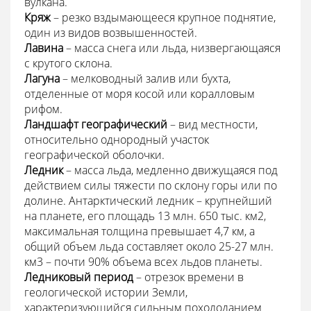
вулкана.
Кряж
– резко вздымающееся крупное поднятие,
один из видов возвышенностей.
Лавина
– масса снега или льда, низвергающаяся
с крутого склона.
Лагуна
– мелководный залив или бухта,
отделенные от моря косой или коралловым
рифом.
Ландшафт географический
– вид местности,
относительно однородный участок
географической оболочки.
Ледник
– масса льда, медленно движущаяся под
действием силы тяжести по склону горы или по
долине. Антарктический ледник – крупнейший
на планете, его площадь 13 млн. 650 тыс. км2,
максимальная толщина превышает 4,7 км, а
общий объем льда составляет около 25-27 млн.
км3 – почти 90% объема всех льдов планеты.
Ледниковый период
– отрезок времени в
геологической истории Земли,
характеризующийся сильным похолоданием