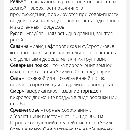
Рельеф
– совокупность различных неровностей
земной поверхности различного
происхождения; формируются при совокупности
воздействий на земную поверхность эндогенных
и экзогенных процессов.
Русло
– углубленная часть дна долины, занятая
рекой.
Саванна
– ландшафт тропиков и субтропиков, в
котором травянистая растительность сочетается
с отдельными деревьями или их группами.
Северный полюс
– точка пересечения земной
оси с поверхностью Земли в Сев. полушарии.
Сель
– грязевой или грязекаменный поток,
внезапно проходящий по долине горной реки.
Смерч
(американское название
торнадо
) –
вихревое движение воздуха в виде воронки или
столба.
Среднегорье
– горные сооружения с
абсолютными высотами от 1500 до 3000 м.
Горных сооружений средней высоты на Земле
больше всего. Они раскинулись на обширных