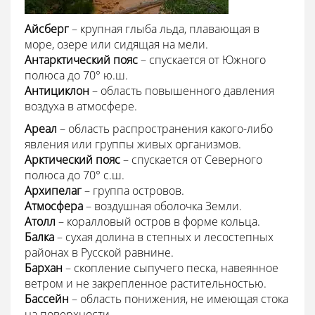
Айсберг
– крупная глыба льда, плавающая в
море, озере или сидящая на мели.
Антарктический пояс
– спускается от Южного
полюса до 70° ю.ш.
Антициклон
– область повышенного давления
воздуха в атмосфере.
Ареал
– область распространения какого-либо
явления или группы живых организмов.
Арктический пояс
– спускается от Северного
полюса до 70° с.ш.
Архипелаг
– группа островов.
Атмосфера
– воздушная оболочка Земли.
Атолл
– коралловый остров в форме кольца.
Балка
– сухая долина в степных и лесостепных
районах в Русской равнине.
Бархан
– скопление сыпучего песка, навеянное
ветром и не закрепленное растительностью.
Бассейн
– область понижения, не имеющая стока
на поверхности.