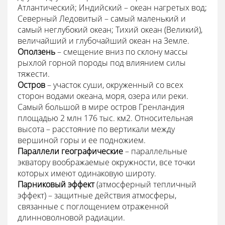
Атлантический; Индийский – океан нагретых вод;
Северный Ледовитый – самый маленький и
самый неглубокий океан; Тихий океан (Великий),
величайший и глубочайший океан на Земле.
Оползень
– смещение вниз по склону массы
рыхлой горной породы под влиянием силы
тяжести.
Остров
– участок суши, окруженный со всех
сторон водами океана, моря, озера или реки.
Самый большой в мире остров Гренландия
площадью 2 млн 176 тыс. км2. Относительная
высота – расстояние по вертикали между
вершиной горы и ее подножием.
Параллели географические
– параллельные
экватору воображаемые окружности, все точки
которых имеют одинаковую широту.
Парниковый эффект
(атмосферный тепличный
эффект) – защитные действия атмосферы,
связанные с поглощением отраженной
длинноволновой радиации.