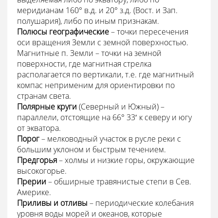
меридианам 160° в.д. и 20° з.д. (Вост. и Зап.
полушария), либо по иным признакам.
Полюсы географические
– точки пересечения
оси вращения Земли с земной поверхностью.
Магнитные п. Земли – точки на земной
поверхности, где магнитная стрелка
располагается по вертикали, т.е. где магнитный
компас неприменим для ориентировки по
странам света.
Полярные круги
(Северный и Южный) –
параллели, отстоящие на 66° 33′ к северу и югу
от экватора.
Порог
– мелководный участок в русле реки с
большим уклоном и быстрым течением.
Предгорья
– холмы и низкие горы, окружающие
высокогорье.
Прерии
– обширные травянистые степи в Сев.
Америке.
Приливы и отливы
– периодические колебания
уровня воды морей и океанов, которые