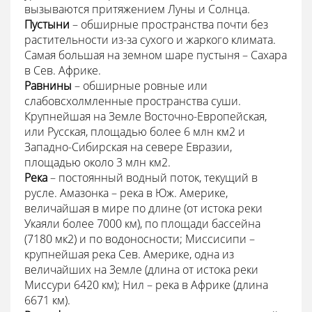
вызываются притяжением Луны и Солнца.
Пустыни
– обширные пространства почти без
растительности из-за сухого и жаркого климата.
Самая большая на земном шаре пустыня – Сахара
в Сев. Африке.
Равнины
– обширные ровные или
слабовсхолмленные пространства суши.
Крупнейшая на Земле Восточно-Европейская,
или Русская, площадью более 6 млн км2 и
Западно-Сибирская на севере Евразии,
площадью около 3 млн км2.
Река
– постоянный водный поток, текущий в
русле. Амазонка – река в Юж. Америке,
величайшая в мире по длине (от истока реки
Укаяли более 7000 км), по площади бассейна
(7180 мк2) и по водоносности; Миссисипи –
крупнейшая река Сев. Америке, одна из
величайших на Земле (длина от истока реки
Миссури 6420 км); Нил – река в Африке (длина
6671 км).