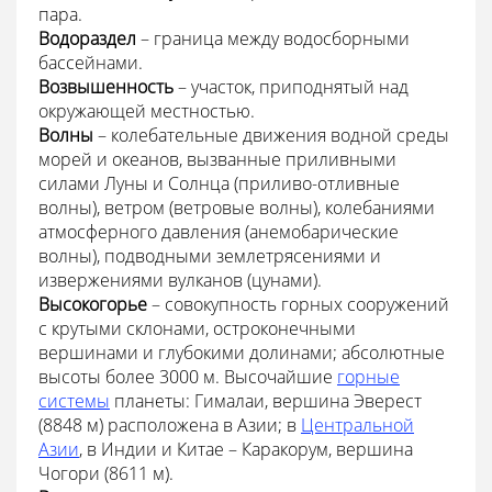
пара.
Водораздел
– граница между водосборными
бассейнами.
Возвышенность
– участок, приподнятый над
окружающей местностью.
Волны
– колебательные движения водной среды
морей и океанов, вызванные приливными
силами Луны и Солнца (приливо-отливные
волны), ветром (ветровые волны), колебаниями
атмосферного давления (анемобарические
волны), подводными землетрясениями и
извержениями вулканов (цунами).
Высокогорье
– совокупность горных сооружений
с крутыми склонами, остроконечными
вершинами и глубокими долинами; абсолютные
высоты более 3000 м. Высочайшие
горные
системы
планеты: Гималаи, вершина Эверест
(8848 м) расположена в Азии; в
Центральной
Азии
, в Индии и Китае – Каракорум, вершина
Чогори (8611 м).