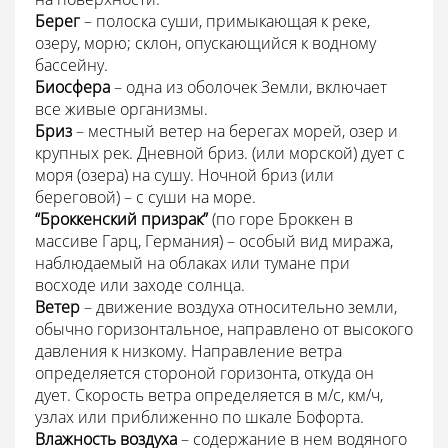
Берег
– полоска суши, примыкающая к реке,
озеру, морю; склон, опускающийся к водному
бассейну.
Биосфера
– одна из оболочек Земли, включает
все живые организмы.
Бриз
– местный ветер на берегах морей, озер и
крупных рек. Дневной бриз. (или морской) дует с
моря (озера) на сушу. Ночной бриз (или
береговой) – с суши на море.
“Броккенский призрак”
(по горе Броккен в
массиве Гарц, Германия) – особый вид миража,
наблюдаемый на облаках или тумане при
восходе или заходе солнца.
Ветер
– движение воздуха относительно земли,
обычно горизонтальное, направлено от высокого
давления к низкому. Направление ветра
определяется стороной горизонта, откуда он
дует. Скорость ветра определяется в м/с, км/ч,
узлах или приближенно по шкале Бофорта.
Влажность воздуха
– содержание в нем водяного