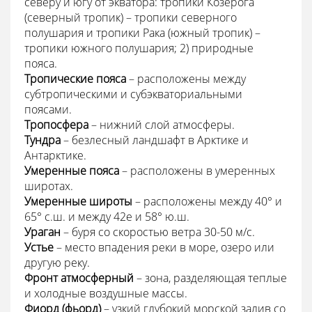
северу и югу от экватора: тропики Козерога
(северный тропик) – тропики северного
полушария и тропики Рака (южный тропик) –
тропики южного полушария; 2) природные
пояса.
Тропические пояса
– расположены между
субтропическими и субэкваториальными
поясами.
Тропосфера
– нижний слой атмосферы.
Тундра
– безлесный ландшафт в Арктике и
Антарктике.
Умеренные пояса
– расположены в умеренных
широтах.
Умеренные широты
– расположены между 40° и
65° с.ш. и между 42е и 58° ю.ш.
Ураган
– буря со скоростью ветра 30-50 м/с.
Устье
– место впадения реки в море, озеро или
другую реку.
Фронт атмосферный
– зона, разделяющая теплые
и холодные воздушные массы.
Фиорд
(фьорд)
– узкий глубокий морской залив со