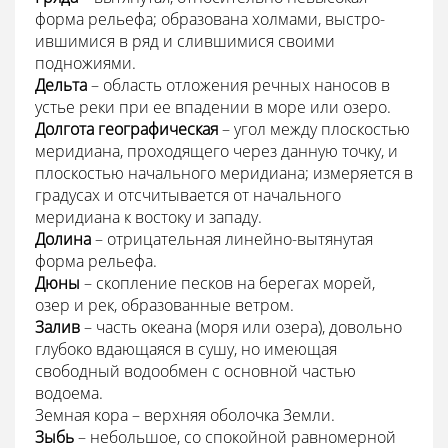
форма рельефа; образована холмами, выстро­
ившимися в ряд и слившимися своими
подножиями.
Дельта
– область отложения речных наносов в
устье реки при ее впадении в море или озеро.
Долгота географическая
– угол между плоскостью
меридиана, проходящего через данную точку, и
плоскостью начального меридиана; измеряется в
градусах и отсчитывается от начального
меридиана к востоку и западу.
Долина
– отрицательная линейно-вытянутая
форма рельефа.
Дюны
– скопление песков на берегах морей,
озер и рек, образованные ветром.
Залив
– часть океана (моря или озера), довольно
глубоко вдающаяся в сушу, но имеющая
свободный водообмен с основной частью
водоема.
Земная кора – верхняя оболочка Земли.
Зыбь
– небольшое, со спокойной равномерной