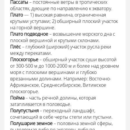
Пассаты
– постоянные ветры в тропических
областях, дующие по направлению к экватору.
Плато
— 1) высокая равнина, ограниченная
крутыми уступами; 2) обширный плоский участок
на горной вершине.
Плато подводное
– возвышение морского дна с
плоской вершиной и крутыми склонами.
Плёс
– глубокий (широкий) участок русла реки
между перекатами.
Плоскогорье
– обширный участок суши высотой
от 300-500 м до 1000-2000 м и более над уровнем
моря с плоскими вершинами и глубоко
врезанными долинами. Например: Восточно-
Африканское, Среднесибирское, Витимское
плоскогорье.
Пойма
– часть речной долины, которая
затапливается в половодье.
Полупустыня
– переходный ландшафт,
сочетающий в себе черты степи или пустыни.
Полушарие земное
– половина земной сферы,
выделяемая либо по экватору, либо по