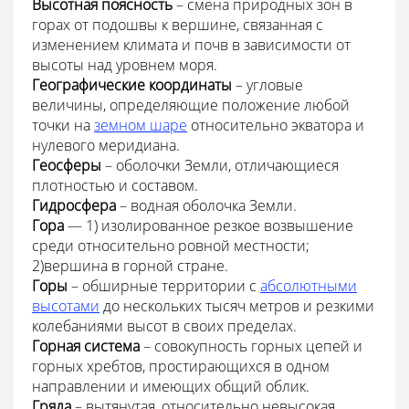
Высотная поясность
– смена природных зон в
горах от подошвы к вершине, связанная с
изменением климата и почв в зависимости от
высоты над уровнем моря.
Географические координаты
– угловые
величины, определяющие положение любой
точки на
земном шаре
относительно экватора и
нулевого меридиана.
Геосферы
– оболочки Земли, отличающиеся
плотностью и составом.
Гидросфера
– водная оболочка Земли.
Гора
— 1) изолированное резкое возвышение
среди относительно ровной местности;
2)вершина в горной стране.
Горы
– обширные территории с
абсолютными
высотами
до нескольких тысяч метров и резкими
колебаниями высот в своих пределах.
Горная система
– совокупность горных цепей и
горных хребтов, простирающихся в одном
направлении и имеющих общий облик.
Гряда
– вытянутая, относительно невысокая