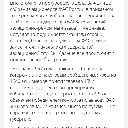
многотомного прокурорского дела. За 4 дня до
собрания акционеров ФАС России в приказном
тоне рекомендует избрать на пост гендиректора
этой компании директора БАРЗа (Быковский
авиационно-ремонтный завод) г. Черняева.
Безусловно, поднимается скандал, который,
впрочем, берется разрулить сам ФАС в лице
заместителя начальника Федеральной
авиационной службы. Дальше все происходит с
молниеносной быстротой.
25 января 1997 года проходит собрание на
котором из, по некоторым сообщениям, якобы из
1640 акционеров присутствовало 18! И
естественно, директором предприятия
избирается господин Черняев, который был
объявлен победителем конкурса по выводу ОАО
«Быково-авиа» из кризиса. Чисто по русски — не
справился человек с районом — дать ему
губернию!
А дальше все шло по отработанной схеме: суды,