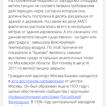
Расположенная недалеко от аэродрома площадка
метеостанции не соответствовала требованиям
действующих норм, согласно которым она
должна быть построена в десять раз дальше от
зданий и деревьев. На самом же деле АМСГ
фактически располагалась всего в нескольких
метрах от здания аэровокзала. А это означало, что
данная метеостанция существенно - на один или
два градуса - завышала фиксируемую
температуру воздуха. По этой причине ее
показатели в "Быково" являлись самыми
высокими среди остальных аналогичных точек
по Московской области. Вот почему в августе
2011-го метеостанцию закрыли.
Гражданский аэропорт Москва Быково находился
в
юго-восточном направлении
от центра
Москвы. Он был образован еще в 1933 году с
целью обеспечения сообщества с крупными
промышленными центрами
Российской
Федерации
. В 1936 году центральный аэродром