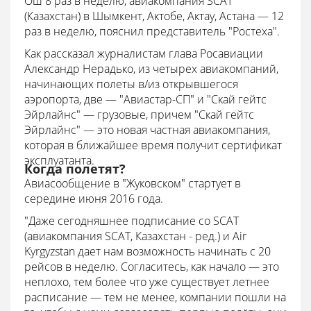
Ош 8 раз в неделю, авиакомпания SCAT
(Казахстан) в Шымкент, Актобе, Актау, Астана — 12
раз в неделю, пояснил представитель "Ростеха".
Как рассказал журналистам глава Росавиации
Александр Нерадько, из четырех авиакомпаний,
начинающих полеты в/из открывшегося
аэропорта, две — "Авиастар-СП" и "Скай гейтс
Эйрлайнс" — грузовые, причем "Скай гейтс
Эйрлайнс" — это новая частная авиакомпания,
которая в ближайшее время получит сертификат
эксплуатанта.
Когда полетят?
Авиасообщение в "Жуковском" стартует в
середине июня 2016 года.
"Даже сегодняшнее подписание со SCAT
(авиакомпания SCAT, Казахстан - ред.) и Air
Kyrgyzstan дает нам возможность начинать с 20
рейсов в неделю. Согласитесь, как начало — это
неплохо, тем более что уже существует летнее
расписание — тем не менее, компании пошли на