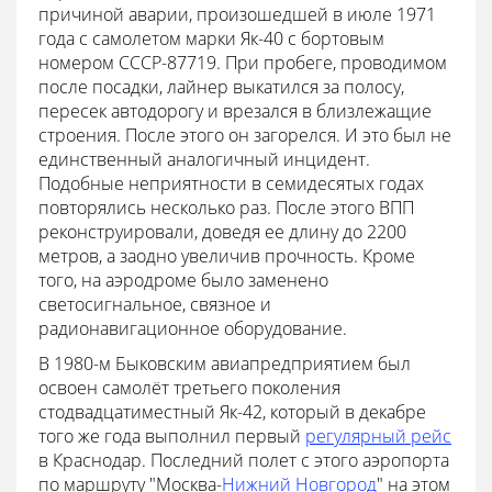
причиной аварии, произошедшей в июле 1971
года с самолетом марки Як-40 с бортовым
номером СССР-87719. При пробеге, проводимом
после посадки, лайнер выкатился за полосу,
пересек автодорогу и врезался в близлежащие
строения. После этого он загорелся. И это был не
единственный аналогичный инцидент.
Подобные неприятности в семидесятых годах
повторялись несколько раз. После этого ВПП
реконструировали, доведя ее длину до 2200
метров, а заодно увеличив прочность. Кроме
того, на аэродроме было заменено
светосигнальное, связное и
радионавигационное оборудование.
В 1980-м Быковским авиапредприятием был
освоен самолёт третьего поколения
стодвадцатиместный Як-42, который в декабре
того же года выполнил первый
регулярный рейс
в Краснодар. Последний полет с этого аэропорта
по маршруту "Москва-
Нижний Новгород
" на этом