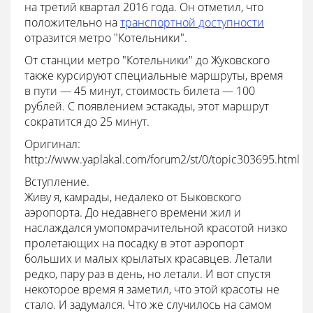
на третий квартал 2016 года. Он отметил, что
положительно на
транспортной доступности
отразится метро "Котельники".
От станции метро "Котельники" до Жуковского
также курсируют специальные маршруты, время
в пути — 45 минут, стоимость билета — 100
рублей. С появлением эстакады, этот маршрут
сократится до 25 минут.
Оригинал:
http://www.yaplakal.com/forum2/st/0/topic303695.html
Вступление.
Живу я, камрады, недалеко от Быковского
аэропорта. До недавнего времени жил и
наслаждался умопомрачительной красотой низко
пролетающих на посадку в этот аэропорт
больших и малых крылатых красавцев. Летали
редко, пару раз в день, но летали. И вот спустя
некоторое время я заметил, что этой красоты не
стало. И задумался. Что же случилось на самом