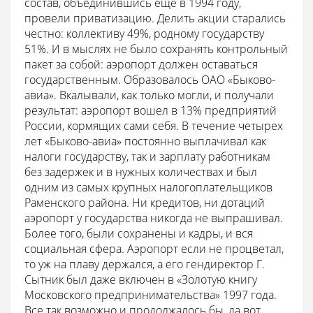
состав, объединившись еще в 1994 году,
провели приватизацию. Делить акции старались
честно: коллективу 49%, родному государству
51%. И в мыслях не было сохранять контрольный
пакет за собой: аэропорт должен оставаться
государственным. Образовалось ОАО «Быково-
авиа». Вкалывали, как только могли, и получали
результат: аэропорт вошел в 13% предприятий
России, кормящих сами себя. В течение четырех
лет «Быково-авиа» постоянно выплачивал как
налоги государству, так и зарплату работникам
без задержек и в нужных количествах и был
одним из самых крупных налогоплательщиков
Раменского района. Ни кредитов, ни дотаций
аэропорт у государства никогда не выпрашивал.
Более того, были сохранены и кадры, и вся
социальная сфера. Аэропорт если не процветал,
то уж на плаву держался, а его гендиректор Г.
Сытник был даже включен в «Золотую книгу
Московского предпринимательства» 1997 года.
Все так возможно и продолжалось бы, да вот