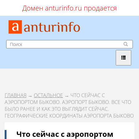
Домен anturinfo.ru продается
ГЛАВНАЯ
→
ОСТАЛЬНОЕ
→ ЧТО СЕЙЧАС С
АЭРОПОРТОМ БЫКОВО. АЭРОПОРТ БЫКОВО. ВСЕ ЧТО
БЫЛО РАНЕЕ И КАК ЭТО ВЫГЛЯДИТ СЕЙЧАС.
ГЕОГРАФИЧЕСКИЕ КООРДИНАТЫ АЭРОПОРТА БЫКОВО
Что сейчас с аэропортом