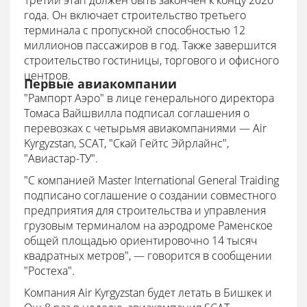
Третий этап должен быть закончен к концу 2020
года. Он включает строительство третьего
терминала с пропускной способностью 12
миллионов пассажиров в год. Также завершится
строительство гостиницы, торгового и офисного
центров.
Первые авиакомпании
"Рампорт Аэро" в лице генерального директора
Томаса Вайшвилла подписал соглашения о
перевозках с четырьмя авиакомпаниями — Air
Kyrgyzstan, SCAT, "Скай Гейтс Эйрлайнс",
"Авиастар-ТУ".
"С компанией Master International General Traiding
подписано соглашение о создании совместного
предприятия для строительства и управления
грузовым терминалом на аэродроме Раменское
общей площадью ориентировочно 14 тысяч
квадратных метров", — говорится в сообщении
"Ростеха".
Компания Air Kyrgyzstan будет летать в Бишкек и