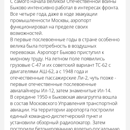
С самого начала Великой Отечественной войны
Быково интенсивно работал в интересах фронта.
Все четыре года, даже в ходе эвакуации
промышленности Москвы, аэропорт
функционировал на пределе своих
возможностей.
В первые послевоенные годы в стране особенно
велика была потребность в воздушных
перевозках. Аэропорт Быково приступил к
мирному труду. На летном поле появились
грузовые С-47 и их советский вариант ТС-62 с
двигателями АШ-62, а с 1948 года и
отечественные пассажирские Ли-2, чуть позже -
первые отечественные послевоенные
авиалайнеры Ил-12, затем знаменитые Ил-14.
В середине 1950-х Быковская авиагруппа вошла
в состав Московского Управления транспортной
авиации. На территории аэропорта построили
единый командно-диспетчерский пункт и
установили обзорный радиолокатор. Затем
построили бетонированную взлетно-посадочную