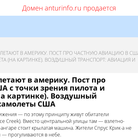
Домен anturinfo.ru продается
ЕТАЮТ В АМЕРИКУ. ПОСТ ПРО ЧАСТНУЮ АВИАЦИЮ В СШ
ТА (НА КАРТИНКЕ). ВОЗДУШНЫЙ ТРАНСПОРТ: АВИАЦИЯ И
етают в америку. Пост про
А с точки зрения пилота и
на картинке). Воздушный
 самолеты США
вижения — по этому принципу живут обитатели
ce Creek). Вместо центральной улицы там — взлeтно-
е-ангаре стоит крылатая машина. Жители Спрус Крик-а не
ым — прогуливаются в небе.