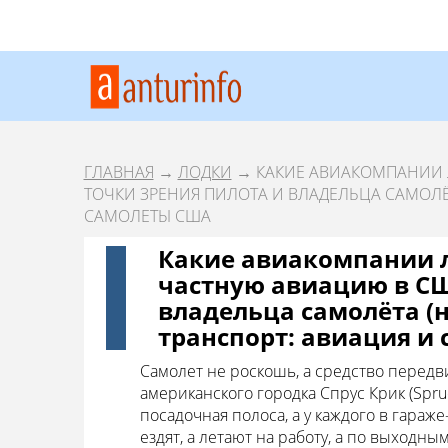
ГЛАВНАЯ
→
ЛОДКИ
→ КАКИЕ АВИАКОМПАНИИ Л
ТОЧКИ ЗРЕНИЯ ПИЛОТА И ВЛАДЕЛЬЦА САМОЛЁ
САМОЛЕТЫ США
Какие авиакомпании л
частную авиацию в СШ
владельца самолёта (
транспорт: авиация и
Самолeт не роскошь, а средство перед
американского городка Спрус Крик (Spru
посадочная полоса, а у каждого в гараж
ездят, а летают на работу, а по выходн