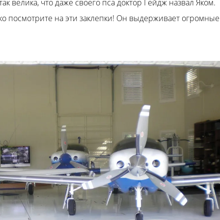
ак велика, что даже своего пса доктор Гейдж назвал Яком.
ько посмотрите на эти заклепки! Он выдерживает огромные