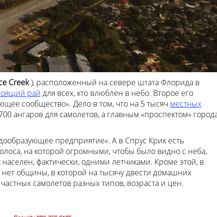
ce Creek
), расположенный на севере штата Флорида в
тоящий рай
для всех, кто влюблен в небо. Второе его
ющее сообщество». Дело в том, что на 5 тысяч
местных
700 ангаров для самолетов, а главным «проспектом» город
адообразующее предприятие». А в Спрус Крик есть
лоса, на которой огромными, чтобы было видно с неба,
 населен, фактически, одними летчиками. Кроме этой, в
 нет общины, в которой на тысячу двести домашних
частных самолетов разных типов, возраста и цен.