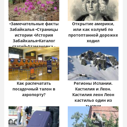
•Замечательные факты
Открытие америки,
Забайкалья •Страницы
или как колумб по
истории •История
протоптанной дорожке
Забайкалья•Каталог
ходил
статей•Атамановка -
Онлайн•
Забайкальский край:
цифры и факты
Как распечатать
Регионы Испании.
посадочный талон в
Кастилия и Леон.
аэропорту?
Кастилия леон Леон
кастильо один из
тысячи