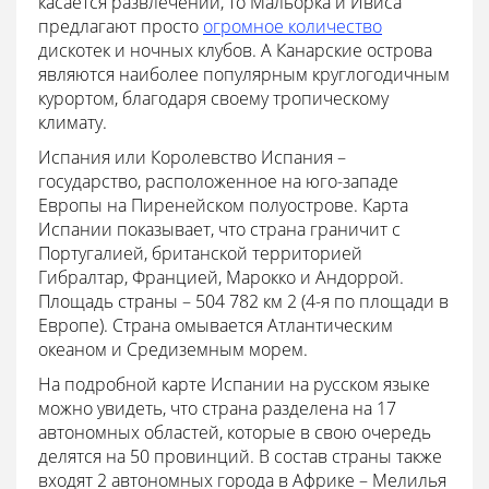
касается развлечений, то Мальорка и Ивиса
предлагают просто
огромное количество
дискотек и ночных клубов. А Канарские острова
являются наиболее популярным круглогодичным
курортом, благодаря своему тропическому
климату.
Испания или Королевство Испания –
государство, расположенное на юго-западе
Европы на Пиренейском полуострове. Карта
Испании показывает, что страна граничит с
Португалией, британской территорией
Гибралтар, Францией, Марокко и Андоррой.
Площадь страны – 504 782 км 2 (4-я по площади в
Европе). Страна омывается Атлантическим
океаном и Средиземным морем.
На подробной карте Испании на русском языке
можно увидеть, что страна разделена на 17
автономных областей, которые в свою очередь
делятся на 50 провинций. В состав страны также
входят 2 автономных города в Африке – Мелилья