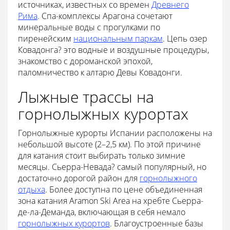
источниках, известных со времен
Древнего
Рима
. Спа-комплексы Арагона сочетают
минеральные воды с прогулками по
пиренейским
национальным паркам
. Цепь озер
Ковадонга? это водные и воздушные процедуры,
знакомство с дороманской эпохой,
паломничество к алтарю Девы Ковадонги.
Лыжные трассы на
горнолыжных курортах
Горнолыжные курорты Испании расположены на
небольшой высоте (2–2,5 км). По этой причине
для катания стоит выбирать только зимние
месяцы. Сьерра-Невада? самый популярный, но
достаточно дорогой район для
горнолыжного
отдыха
. Более доступна по цене объединенная
зона катания Aramon Ski Area на хребте Сьерра-
де-ла-Деманда, включающая в себя немало
горнолыжных курортов
. Благоустроенные базы