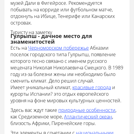
музей Дали в Фигейросе. Рекомендуется
побывать на корриде или футбольном матче,
отдохнуть на Ибице, Тенерифе или Канарских
островах.
Туристу на заметку
Гулрыпш - дачное место для
знаменитостей
Есть на
Черноморском побережье
Абхазии
поселок городского типа Гулрыпш, появление
которого тесно связано с именем русского
мецената Николая Николаевича Смецкого. В 1989
году из-за болезни жены им необходимо было
сменить климат. Дело решил случай.
Имеет уникальный климат,
красивые города
и
курорты Испании? это отдых европейского
уровня на фоне мировых культурных ценностей.
Здесь вас ждут такие
природные особенности
,
как Средиземное море,
Атлантический океан
,
близость Африки, Пиренейские горы.
Эти элементы в сочетании с
национальными