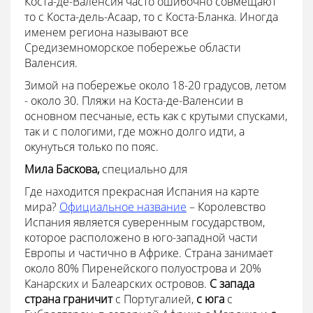
Коста-де-Валенсия часто ошибочно совмещают
то с Коста-дель-Асаар, то с Коста-Бланка. Иногда
именем региона называют все
Средиземноморское побережье области
Валенсия.
Зимой на побережье около 18-20 градусов, летом
- около 30. Пляжи на Коста-де-Валенсии в
основном песчаные, есть как с крутыми спусками,
так и с пологими, где можно долго идти, а
окунуться только по пояс.
Мила Баскова,
специально для
Где находится прекрасная Испания на карте
мира?
Официальное название
– Королевство
Испания является суверенным государством,
которое расположено в юго-западной части
Европы и частично в Африке. Страна занимает
около 80% Пиренейского полуострова и 20%
Канарских и Балеарских островов.
С запада
страна граничит
с Португалией,
с юга
с