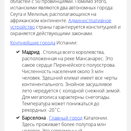
областей с 50 провинциями. Помимо этого,
испанскими являются два автономных города:
Сеута и Мелилья, располагающихся на
африканском континенте.
Административное
устройство
страны гарантируется конституцией и
охраняется действующими законами.
Крупнейшие города
Испании:
Мадрид
. Столица всего королевства,
расположенная на реке Мансанарес. Это
самое сердце Пиренейского полуострова.
Численность населения около 3 млн
человек. Здешний климат имеет все черты
континентального. Знойное засушливое
лето чередуется с холодной снежной зимой.
Для мегаполиса характерны снегопады.
Температура может понижаться до
рекордных -20˚C.
Барселона
.
Главный город
Каталонии.
Здесь проживает более полутора млн
человек. Это современный