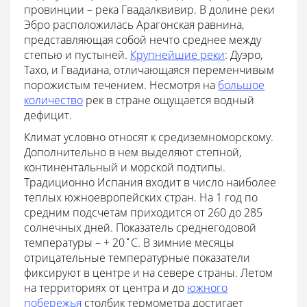
провинции – река Гвадалквивир. В долине реки
Эбро расположилась Арагонская равнина,
представляющая собой нечто среднее между
степью и пустыней.
Крупнейшие реки
: Дуэро,
Тахо, и Гвадиана, отличающаяся переменчивым
порожистым течением. Несмотря на
большое
количество
рек в стране ощущается водный
дефицит.
Климат условно относят к средиземноморскому.
Дополнительно в нем выделяют степной,
континентальный и морской подтипы.
Традиционно Испания входит в число наиболее
теплых южноевропейских стран. На 1 год по
средним подсчетам приходится от 260 до 285
солнечных дней. Показатель среднегодовой
температуры – + 20˚C. В зимние месяцы
отрицательные температурные показатели
фиксируют в центре и на севере страны. Летом
на территориях от центра и до
южного
побережья
столбик термометра достигает