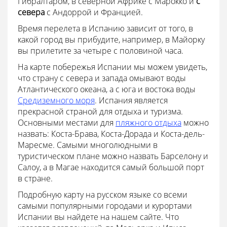
Гибралтаром, в северной Африке с Марокко и
с
севера
с Андоррой и Францией.
Время перелета в Испанию зависит от того, в
какой город вы прибудите, например, в Майорку
вы прилетите за четыре с половиной часа.
На карте побережья Испании мы можем увидеть,
что страну с севера и запада омывают воды
Атлантического океана, а с юга и востока воды
Средиземного моря
. Испания является
прекрасной страной для отдыха и туризма.
Основными местами для
пляжного отдыха
можно
назвать: Коста-Брава, Коста-Дорада и Коста-дель-
Маресме. Самыми многолюдными в
туристическом плане можно назвать Барселону и
Салоу, а в Магае находится самый большой порт
в стране.
Подробную карту на русском языке со всеми
самыми популярными городами и курортами
Испании вы найдете на нашем сайте. Что