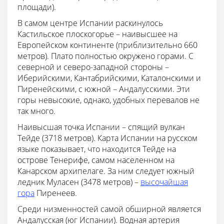
площади).
В самом центре Испании раскинулось
Кастильское плоскогорье – наивысшее на
Европейском континенте (приблизительно 660
метров). Плато полностью окружено горами. С
северной и северо-западной стороны –
Иберийскими, Кантабрийскими, Каталонскими и
Пиренейскими, с южной – Андалусскими. Эти
горы невысокие, однако, удобных перевалов не
так много.
Наивысшая точка Испании – спящий вулкан
Тейде (3718 метров). Карта Испании на русском
языке показывает, что находится Тейде на
острове Тенерифе, самом населенном на
Канарском архипелаге. За ним следует южный
ледник Муласен (3478 метров) –
высочайшая
гора
Пиренеев.
Среди низменностей самой обширной является
Андалусская (юг Испании). Водная артерия