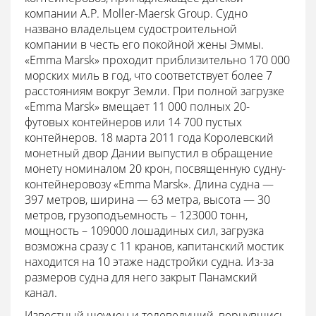
компании A.P. Moller-Maersk Group. Судно
названо владельцем судостроительной
компании в честь его покойной жены Эммы.
«Emma Marsk» проходит приблизительно 170 000
морских миль в год, что соответствует более 7
расстояниям вокруг Земли. При полной загрузке
«Emma Marsk» вмещает 11 000 полных 20-
футовых контейнеров или 14 700 пустых
контейнеров. 18 марта 2011 года Королевский
монетный двор Дании выпустил в обращение
монету номиналом 20 крон, посвященную судну-
контейнеровозу «Emma Marsk». Длина судна —
397 метров, ширина — 63 метра, высота — 30
метров, грузоподъемность – 123000 тонн,
мощность – 109000 лошадиных сил, загрузка
возможна сразу с 11 кранов, капитанский мостик
находится на 10 этаже надстройки судна. Из-за
размеров судна для него закрыт Панамский
канал.
Известный шоумен и телеведущий, вернувшись