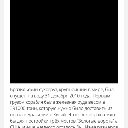
Бразильский сухогруз, крупнейший в мире, был
спущен на воду 31 декабря 2010 года. Первым
грузом корабля была железная руда весом в
391000 тонн, которую нужно было доставить из
порта в Бразилии в Китай. Этого железа хватило
бы для постройки трёх мостов “Золотые ворота” а
США, и ещё немного осталось бы. Из-за размеров