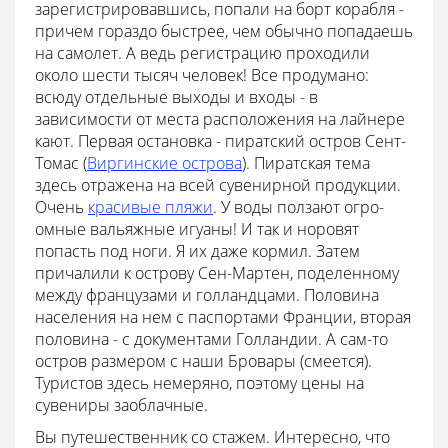
зарегистрировавшись, попали на борт корабля -
причем гораздо быстрее, чем обычно попадаешь
на самолет. А ведь регистрацию проходили
около шести тысяч человек! Все продумано:
всюду отдельные выходы и входы - в
зависимости от места расположения на лайнере
кают. Первая остановка - пиратский остров Сент-
Томас (
Виргинские острова
). Пиратская тема
здесь отражена на всей сувенирной продукции.
Очень
красивые пляжи
. У воды ползают огро-
омные вальяжные игуаны! И так и норовят
попасть под ноги. Я их даже кормил. Затем
причалили к острову Сен-Мартен, поделенному
между французами и голландцами. Половина
населения на нем с паспортами Франции, вторая
половина - с документами Голландии. А сам-то
остров размером с наши Бровары (смеется).
Туристов здесь немеряно, поэтому цены на
сувениры заоблачные.
Вы путешественник со стажем. Интересно, что