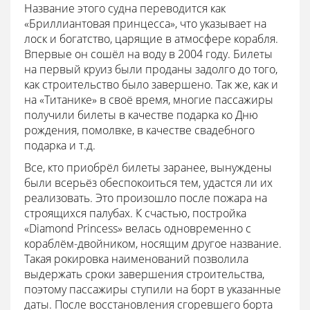
Название этого судна переводится как
«Бриллиантовая принцесса», что указывает на
лоск и богатство, царящие в атмосфере корабля.
Впервые он сошёл на воду в 2004 году. Билеты
на первый круиз были проданы задолго до того,
как строительство было завершено. Так же, как и
на «Титанике» в своё время, многие пассажиры
получили билеты в качестве подарка ко Дню
рождения, помолвке, в качестве свадебного
подарка и т.д.
Все, кто приобрёл билеты заранее, вынуждены
были всерьёз обеспокоиться тем, удастся ли их
реализовать. Это произошло после пожара на
строящихся палубах. К счастью, постройка
«Diamond Princess» велась одновременно с
кораблём-двойником, носящим другое название.
Такая рокировка наименований позволила
выдержать сроки завершения строительства,
поэтому пассажиры ступили на борт в указанные
даты. После восстановления сгоревшего борта