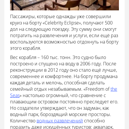
Пассажиры, которые однажды уже совершили
круиз на борту «Celebrity Eclipse», получают 500
дол на следующую поездку. Эту сумму они смогут
потратить на развлечения и услуги, если ещё раз
воспользуются возможностью отдохнуть на борту
этого корабля.
Вес корабля – 160 тыс. тонн. Это судно было
построено и спущено на воду в 2006 году. После
реконструкции в 2012 году оно стало ещё лучше,
современнее и комфортнее. На борту продумана
каждая деталь и мелочь, способная сделать
семейный отдых незабываемым. «Freedom of
the
Seas
» настолько огромный, что сравнение с
плавающим островом постоянно преследует его.
Но создатели утверждают, что он задуман, как
водный парк, бороздящий морские просторы.
Количество
водных развлечений
способно
поразить даже искушённых туристов: аквапарк,