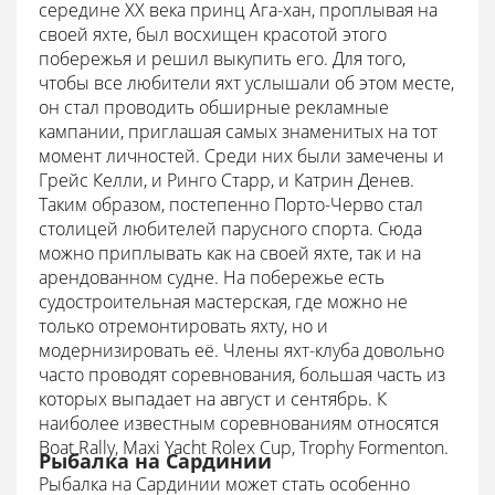
середине XX века принц Ага-хан, проплывая на
своей яхте, был восхищен красотой этого
побережья и решил выкупить его. Для того,
чтобы все любители яхт услышали об этом месте,
он стал проводить обширные рекламные
кампании, приглашая самых знаменитых на тот
момент личностей. Среди них были замечены и
Грейс Келли, и Ринго Старр, и Катрин Денев.
Таким образом, постепенно Порто-Черво стал
столицей любителей парусного спорта. Сюда
можно приплывать как на своей яхте, так и на
арендованном судне. На побережье есть
судостроительная мастерская, где можно не
только отремонтировать яхту, но и
модернизировать её. Члены яхт-клуба довольно
часто проводят соревнования, большая часть из
которых выпадает на август и сентябрь. К
наиболее известным соревнованиям относятся
Boat Rally, Maxi Yacht Rolex Cup, Trophy Formenton.
Рыбалка на Сардинии
Рыбалка на Сардинии может стать особенно