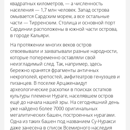
квадратных километров, — а численность
населения — 1,7 млн человек. Запад острова
омывается Сардским морем, а все остальные
части — Тирренским. Столица и основной порт
Сардинии расположены в южной части острова,
в городе Кальяри.
На протяжении многих веков остров
отвоевывали и захватывали разные народности,
которые попеременно оставляли свой
неизгладимый след. Так, например, здесь
бережно хранятся фрагменты античных
некрополей, крепостей, амфитеатров генуэзцев и
пизанцев. В поселке Арцакенаидут
археологические раскопки в поисках остатков
культуры племени Нураге, населявшем остров
ещё до начала нашей эры. На сегодняшний день
уже найдено более 7000 оригинальных
мегалитических башен, построенных нурагами.
Одна из таких башен под названием Су-Нуракси
даже занесена в список Всемирного наследия