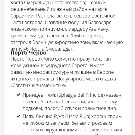
Коста Смеральда (Costa Smeralda) – самый
фешенебельный пляжный район на карте
Сардинии. Располагается в северо-восточной
части острова. Название получил благодаря
ливанскому принцу-миллиардеру Ага Хану,
купившему здесь землю в 1960 г. Принц
отстроил большую курортную зону, включающую
яхт-клуб «Коста Смеральда».
Порто Черво
Порто Черво (Porto Cervo) по праву признан
жемчужиной Изумрудного берега. Имеет
развитую инфраструктуру и лучшие в Европе
яхтенные причалы. Популярное место отдыха
«богатых и знаменитых».
Принцев пляж (Spiaggia del Principe) назван
в честь Ага Хана. Песчаный, имеет форму
подковы, пологий спуск и гранитное дно.
Пляж Лисчиа Ружа (Liscia Ruja) хорош своим
неглубоким заливом, белым и розовым
песком и окружающими его земляничными