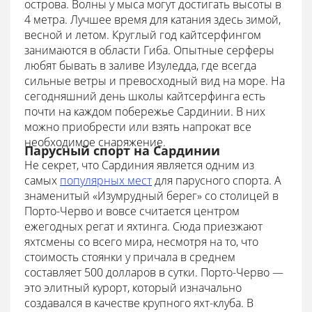
острова. Волны у мыса могут достигать высоты в
4 метра. Лучшее время для катания здесь зимой,
весной и летом. Круглый год кайтсерфингом
занимаются в области Гиба. Опытные серферы
любят бывать в заливе Изуледда, где всегда
сильные ветры и превосходный вид на море. На
сегодняшний день школы кайтсерфинга есть
почти на каждом побережье Сардинии. В них
можно приобрести или взять напрокат все
необходимое снаряжение.
Парусный спорт на Сардинии
Не секрет, что Сардиния является одним из
самых
популярных мест
для парусного спорта. А
знаменитый «Изумрудный берег» со столицей в
Порто-Черво и вовсе считается центром
ежегодных регат и яхтинга. Сюда приезжают
яхтсмены со всего мира, несмотря на то, что
стоимость стоянки у причала в среднем
составляет 500 долларов в сутки. Порто-Черво —
это элитный курорт, который изначально
создавался в качестве крупного яхт-клуба. В