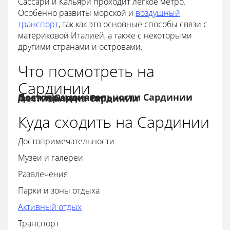
Сассари и Кальяри проходит легкое метро.
Особенно развиты морской и
воздушный
транспорт
, так как это основные способы связи с
материковой Италией, а также с некоторыми
другими странами и островами.
Что посмотреть на
Сардинии
Достопримечательности Сардинии
Пляжи Сардинии
Фестивали на Сардинии
Куда сходить на Сардинии
Достопримечательности
Музеи и галереи
Развлечения
Парки и зоны отдыха
Активный отдых
Транспорт