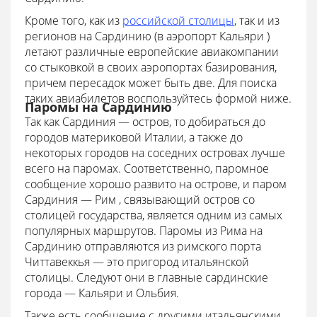
Кроме того, как из
российской столицы
, так и из
регионов на Сардинию (в
аэропорт Кальяри
)
летают различные европейские авиакомпании
со стыковкой в своих аэропортах базирования,
причем пересадок может быть две. Для поиска
таких авиабилетов воспользуйтесь формой ниже.
Паромы на Сардинию
Так как Сардиния — остров, то добираться до
городов материковой Италии, а также до
некоторых городов на соседних островах лучше
всего на паромах. Соответственно, паромное
сообщение хорошо развито на острове, и паром
Сардиния — Рим , связывающий остров со
столицей государства, является одним из самых
популярных маршрутов. Паромы из Рима на
Сардинию отправляются из римского порта
Читтавеккья — это пригород итальянской
столицы. Следуют они в главные сардинские
города — Кальяри и Ольбия.
Также есть сообщение с другими итальянскими