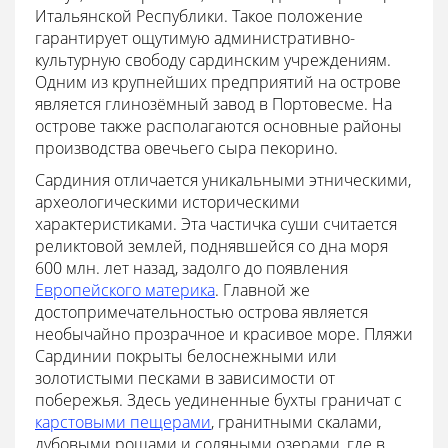
Итальянской Республики. Такое положение
гарантирует ощутимую административно-
культурную свободу сардинским учреждениям.
Одним из крупнейших предприятий на острове
является глинозёмный завод в Портовесме. На
острове также располагаются основные районы
производства овечьего сыра пекорино.
Сардиния отличается уникальными этническими,
археологическими историческими
характеристиками. Эта частичка суши считается
реликтовой землей, поднявшейся со дна моря
600 млн. лет назад, задолго до появления
Европейского материка
. Главной же
достопримечательностью острова является
необычайно прозрачное и красивое море. Пляжи
Сардинии покрыты белоснежными или
золотистыми песками в зависимости от
побережья. Здесь уединенные бухты граничат с
карстовыми пещерами
, гранитными скалами,
дубовыми рощами и соляными озерами, где в