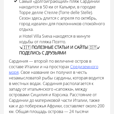
Самый «долгоиграющий» пляж Сардинии
находится в 50 км от Кальяри, в городке
Торре делле Стелле (Torre delle Stelle).
Сезон здесь длится с апреля по октябрь,
город идеален для поклонников спокойного
отдыха.
и Hotel Villa Sveva находятся в минуте
ходьбы от пляжа Поэтто.
↘️🇮🇹
ПОЛЕЗНЫЕ СТАТЬИ И САЙТЫ
🇮🇹↙️
ПОДЕЛИСЬ С ДРУЗЬЯМИ
Сардиния — второй по величине остров в
составе Италии и на просторах
Средиземного
моря
. Свое название он получил в честь
незамысловатой рыбы сардины, которая водится
в местных водах. Сардиния располагается к
западу от итальянского «сапожка», между
островами Сицилия и Корсика. Расстояние от
Сардинии до материковой части Италии, также
как и до побережья Африки, составляет около 200
км. Общая площадь острова — 24 тысячи