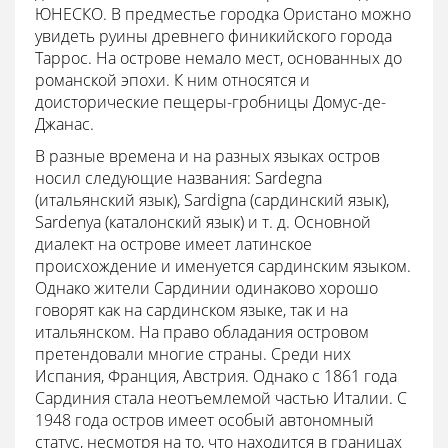
ЮНЕСКО. В предместье городка Ористано можно
увидеть руины древнего финикийского города
Таррос. На острове немало мест, основанных до
романской эпохи. К ним относятся и
доисторические пещеры-гробницы Домус-де-
Джанас.
В разные времена и на разных языках остров
носил следующие названия: Sardegna
(итальянский язык), Sardigna (сардинский язык),
Sardenya (каталонский язык) и т. д. Основной
диалект на острове имеет латинское
происхождение и именуется сардинским языком.
Однако жители Сардинии одинаково хорошо
говорят как на сардинском языке, так и на
итальянском. На право обладания островом
претендовали многие страны. Среди них
Испания, Франция, Австрия. Однако с 1861 года
Сардиния стала неотъемлемой частью Италии. С
1948 года остров имеет особый автономный
статус, несмотря на то, что находится в границах