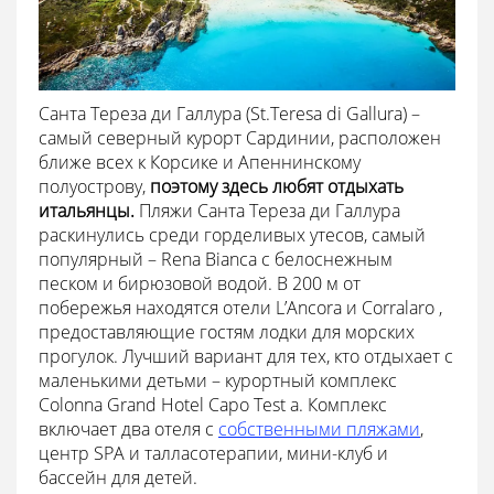
Санта Тереза ди Галлура (St.Teresa di Gallura) –
самый северный курорт Сардинии, расположен
ближе всех к Корсике и Апеннинскому
полуострову,
поэтому здесь любят отдыхать
итальянцы.
Пляжи Санта Тереза ди Галлура
раскинулись среди горделивых утесов, самый
популярный – Rena Bianca с белоснежным
песком и бирюзовой водой. В 200 м от
побережья находятся отели L’Ancora и Corralaro ,
предоставляющие гостям лодки для морских
прогулок. Лучший вариант для тех, кто отдыхает с
маленькими детьми – курортный комплекс
Colonna Grand Hotel Capo Test a. Комплекс
включает два отеля с
собственными пляжами
,
центр SPA и талласотерапии, мини-клуб и
бассейн для детей.