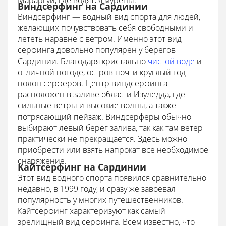
Мараргуи, где водятся мурены.
Виндсерфинг на Сардинии
Виндсерфинг — водный вид спорта для людей,
желающих почувствовать себя свободными и
лететь наравне с ветром. Именно этот вид
серфинга довольно популярен у берегов
Сардинии. Благодаря кристально
чистой воде
и
отличной погоде, остров почти круглый год
полон серферов. Центр виндсерфинга
расположен в заливе области Изуледда, где
сильные ветры и высокие волны, а также
потрясающий пейзаж. Виндсерферы обычно
выбирают левый берег залива, так как там ветер
практически не прекращается. Здесь можно
приобрести или взять напрокат все необходимое
снаряжение.
Кайтсерфинг на Сардинии
Этот вид водного спорта появился сравнительно
недавно, в 1999 году, и сразу же завоевал
популярность у многих путешественников.
Кайтсерфинг характеризуют как самый
зрелищный вид серфинга. Всем известно, что