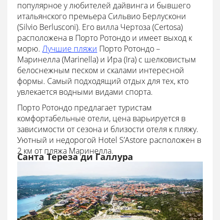
популярное у любителей дайвинга и бывшего
итальянского премьера Сильвио Берлускони
(Silvio Berlusconi). Его вилла Чертоза (Certosa)
расположена в Порто Ротондо и имеет выход к
морю.
Лучшие пляжи
Порто Ротондо –
Маринелла (Marinella) и Ира (Ira) с шелковистым
белоснежным песком и скалами интересной
формы. Самый подходящий отдых для тех, кто
увлекается водными видами спорта.
Порто Ротондо предлагает туристам
комфортабельные отели, цена варьируется в
зависимости от сезона и близости отеля к пляжу.
Уютный и недорогой Hotel S’Astore расположен в
2 км от пляжа Маринелла.
Санта Тереза ди Галлура