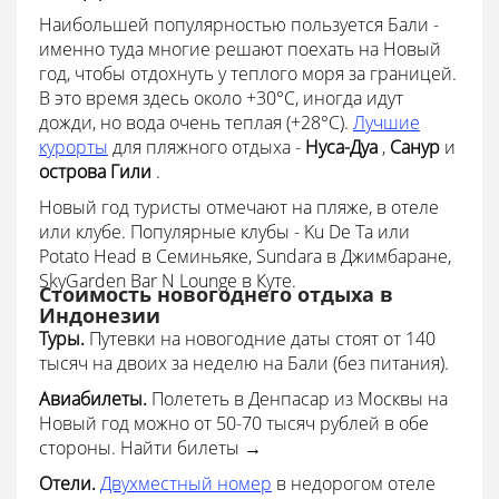
Наибольшей популярностью пользуется Бали -
именно туда многие решают поехать на Новый
год, чтобы отдохнуть у теплого моря за границей.
В это время здесь около +30°С, иногда идут
дожди, но вода очень теплая (+28°С).
Лучшие
курорты
для пляжного отдыха -
Нуса-Дуа
,
Санур
и
острова Гили
.
Новый год туристы отмечают на пляже, в отеле
или клубе. Популярные клубы - Ku De Ta или
Potato Head в Семиньяке, Sundara в Джимбаране,
SkyGarden Bar N Lounge в Куте.
Стоимость новогоднего отдыха в
Индонезии
Туры.
Путевки на новогодние даты стоят от 140
тысяч на двоих за неделю на Бали (без питания).
Авиабилеты.
Полететь в Денпасар из Москвы на
Новый год можно от 50-70 тысяч рублей в обе
стороны. Найти билеты →
Отели.
Двухместный номер
в недорогом отеле