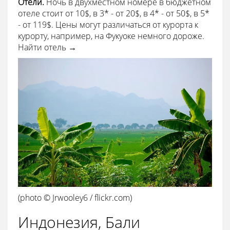
Отели.
Ночь в двухместном номере в бюджетном
отеле стоит от 10$, в 3* - от 20$, в 4* - от 50$, в 5*
- от 119$. Цены могут различаться от курорта к
курорту, например, на Фукуоке немного дороже.
Найти отель →
(photo © Jrwooley6 / flickr.com)
Индонезия, Бали