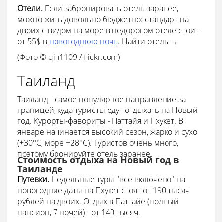
Отели.
Если забронировать отель заранее,
можно жить довольно бюджетно: стандарт на
двоих с видом на море в недорогом отеле стоит
от 55$ в
новогоднюю ночь
. Найти отель →
(Фото © qin1109 / flickr.com)
Таиланд
Таиланд - самое популярное направление за
границей, куда туристы едут отдыхать на Новый
год. Курорты-фавориты - Паттайя и Пхукет. В
январе начинается высокий сезон, жарко и сухо
(+30°С, море +28°С). Туристов очень много,
поэтому бронируйте отель заранее.
Стоимость отдыха на Новый год в
Таиланде
Путевки.
Недельные туры "все включено" на
новогодние даты на Пхукет стоят от 190 тысяч
рублей на двоих. Отдых в Паттайе (полный
пансион, 7 ночей) - от 140 тысяч.