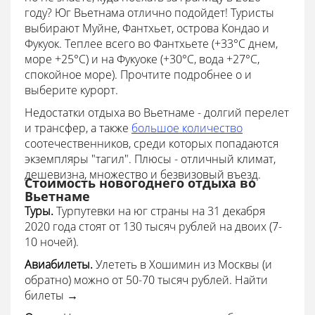
году? Юг Вьетнама отлично подойдет! Туристы
выбирают Муйне, Фантхьет, острова Кондао и
Фукуок. Теплее всего во Фантхьете (+33°С днем,
море +25°С) и на Фукуоке (+30°С, вода +27°С,
спокойное море). Прочтите подробнее о и
выберите курорт.
Недостатки отдыха во Вьетнаме - долгий перелет
и трансфер, а также
большое количество
соотечественников, среди которых попадаются
экземпляры "тагил". Плюсы - отличный климат,
дешевизна, множество и безвизовый въезд.
Стоимость новогоднего отдыха во
Вьетнаме
Туры.
Турпутевки на юг страны на 31 декабря
2020 года стоят от 130 тысяч рублей на двоих (7-
10 ночей).
Авиабилеты.
Улететь в Хошимин из Москвы (и
обратно) можно от 50-70 тысяч рублей. Найти
билеты →