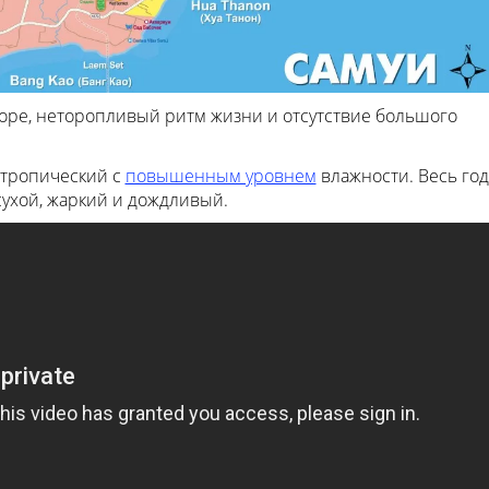
море, неторопливый ритм жизни и отсутствие большого
 тропический с
повышенным уровнем
влажности. Весь год
сухой, жаркий и дождливый.