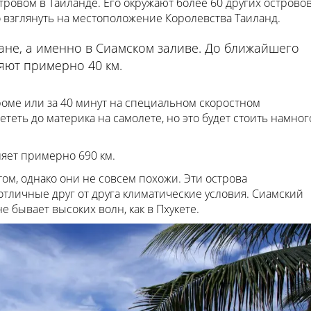
ровом в Таиланде. Его окружают более 60 других островов
о взглянуть на местоположение Королевства Таиланд.
ане, а именно в Сиамском заливе. До ближайшего
яют примерно 40 км.
ароме или за 40 минут на специальном скоростном
ететь до материка на самолете, но это будет стоить намног
ляет примерно 690 км.
ом, однако они не совсем похожи. Эти острова
тличные друг от друга климатические условия. Сиамский
не бывает высоких волн, как в Пхукете.