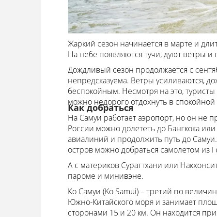
Жаркий сезон начинается в марте и длит
На небе появляются тучи, дуют ветры и
Дождливый сезон продолжается с сентяб
непредсказуема. Ветры усиливаются, до
беспокойным. Несмотря на это, туристы 
можно недорого отдохнуть в спокойной
Как добраться
На Самуи работает аэропорт, но он не 
России можно долететь до Бангкока или 
авиалиний и продолжить путь до Самуи. 
остров можно добраться самолетом из Г
А с материков Сураттхани или Накхонси
пароме и минивэне.
Ко Самуи (Ko Samui) – третий по величи
Южно-Китайского моря и занимает площад
сторонами 15 и 20 км. Он находится при