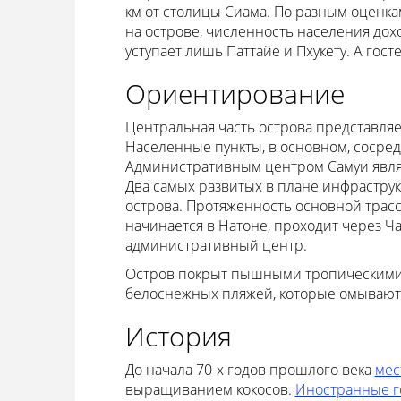
км от столицы Сиама. По разным оценк
на острове, численность населения дохо
уступает лишь Паттайе и Пхукету. А гос
Ориентирование
Центральная часть острова представля
Населенные пункты, в основном, сосре
Административным центром Самуи явля
Два самых развитых в плане инфраструкт
острова. Протяженность основной трассы
начинается в Натоне, проходит через Ча
административный центр.
Остров покрыт пышными тропическими 
белоснежных пляжей, которые омываю
История
До начала 70-х годов прошлого века
мес
выращиванием кокосов.
Иностранные г