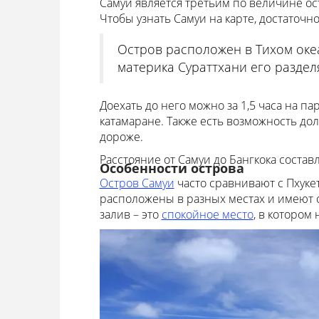
Самуи является третьим по величине ост
Чтобы узнать Самуи на карте, достаточн
Остров расположен в Тихом оке
материка Сураттхани его раздел
Доехать до него можно за 1,5 часа на п
катамаране. Также есть возможность дол
дороже.
Расстояние от Самуи до Бангкока состав
Особенности острова
Остров Самуи
часто сравнивают с Пхукет
расположены в разных местах и имеют о
залив – это
спокойное место
, в котором 