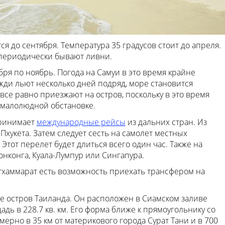
ся до сентября. Температура 35 градусов стоит до апреля.
 периодически бывают ливни.
ря по ноябрь. Погода на Самуи в это время крайне
жди льют несколько дней подряд, море становится
все равно приезжают на остров, поскольку в это время
 малолюдной обстановке.
принимает
международные рейсы
из дальних стран. Из
Пхукета. Затем следует сесть на самолет местных
Этот перелет будет длиться всего один час. Также на
онконга, Куала-Лумпур или Сингапура.
тхаммарат есть возможность приехать трансфером на
не остров Таиланда. Он расположен в Сиамском заливе
ь в 228.7 кв. км. Его форма ближе к прямоугольнику со
мерно в 35 км от материкового города Сурат Тани и в 700