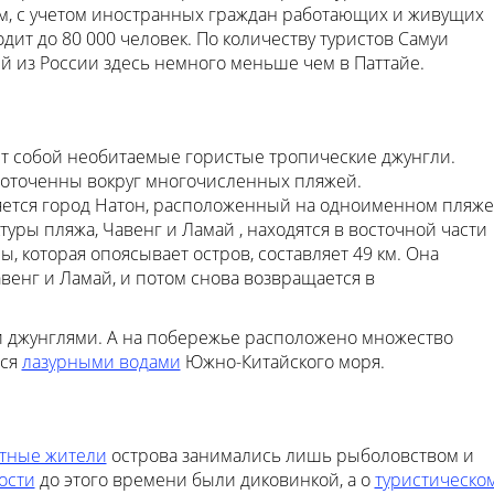
ам, с учетом иностранных граждан работающих и живущих
дит до 80 000 человек. По количеству туристов Самуи
тей из России здесь немного меньше чем в Паттайе.
ет собой необитаемые гористые тропические джунгли.
доточенны вокруг многочисленных пляжей.
ется город Натон, расположенный на одноименном пляже
уры пляжа, Чавенг и Ламай , находятся в восточной части
, которая опоясывает остров, составляет 49 км. Она
венг и Ламай, и потом снова возвращается в
джунглями. А на побережье расположено множество
тся
лазурными водами
Южно-Китайского моря.
тные жители
острова занимались лишь рыболовством и
ости
до этого времени были диковинкой, а о
туристическо