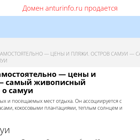
Домен anturinfo.ru продается
САМОСТОЯТЕЛЬНО — ЦЕНЫ И ПЛЯЖИ. ОСТРОВ САМУИ — 
МУИ
амостоятельно — цены и
 — самый живописный
 о самуи
ых и посещаемых мест отдыха. Он ассоциируется с
асами, кокосовыми плантациями, теплым солнцем и
уи