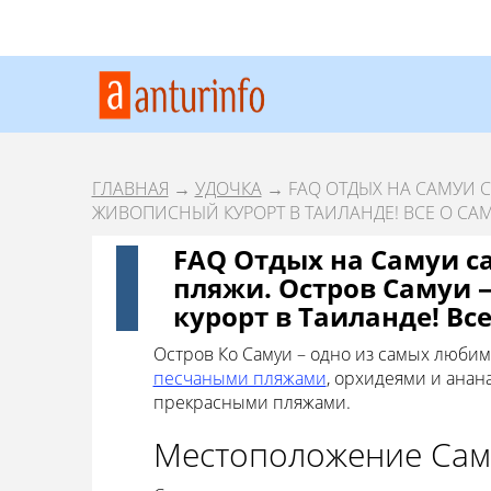
ГЛАВНАЯ
→
УДОЧКА
→ FAQ ОТДЫХ НА САМУИ 
ЖИВОПИСНЫЙ КУРОРТ В ТАИЛАНДЕ! ВСЕ О СА
FAQ Отдых на Самуи с
пляжи. Остров Самуи
курорт в Таиланде! Все
Остров Ко Самуи – одно из самых любим
песчаными пляжами
, орхидеями и анан
прекрасными пляжами.
Местоположение Сам