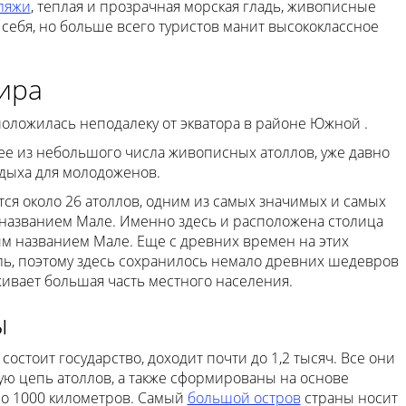
ляжи
, теплая и прозрачная морская гладь, живописные
 себя, но больше всего туристов манит высококлассное
ира
оложилась неподалеку от экватора в районе Южной .
ее из небольшого числа живописных атоллов, уже давно
тдыха для молодоженов.
тся около 26 атоллов, одним из самых значимых и самых
 названием Мале. Именно здесь и расположена столица
 названием Мале. Еще с древних времен на этих
ь, поэтому здесь сохранилось немало древних шедевров
живает большая часть местного населения.
ы
состоит государство, доходит почти до 1,2 тысяч. Все они
ую цепь атоллов, а также сформированы на основе
о 1000 километров. Самый
большой остров
страны носит