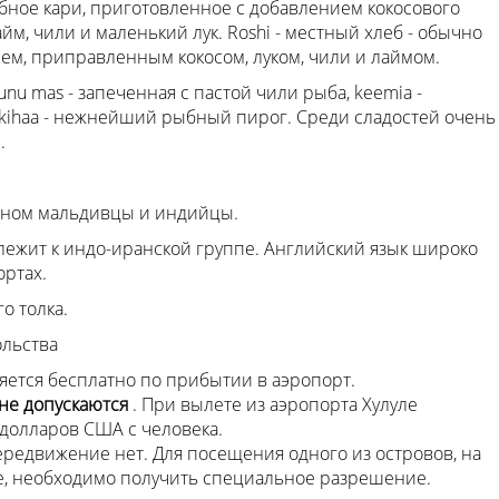
бное кари, приготовленное с добавлением кокосового
м, чили и маленький лук. Roshi - местный хлеб - обычно
лем, приправленным кокосом, луком, чили и лаймом.
nu mas - запеченная с пастой чили рыба, keemia -
rkihaa - нежнейший рыбный пирог. Среди сладостей очень
.
вном мальдивцы и индийцы.
лежит к индо-иранской группе. Английский язык широко
ортах.
о толка.
ольства
яется бесплатно по прибытии в аэропорт.
 не допускаются
. При вылете из аэропорта Хулуле
 долларов США с человека.
ередвижение нет. Для посещения одного из островов, на
е, необходимо получить специальное разрешение.