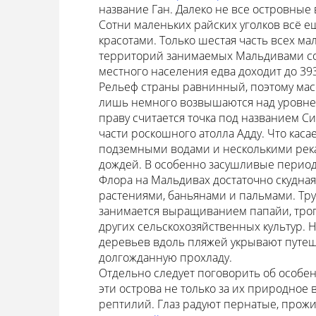
название Ган. Далеко не все островны
Сотни маленьких райских уголков всё е
красотами. Только шестая часть всех м
территорий занимаемых Мальдивами сос
местного населения едва доходит до 393
Рельеф страны равнинный, поэтому масс
лишь немного возвышаются над уровне
праву считается точка под названием Си
части роскошного атолла Адду. Что кас
подземными водами и несколькими река
дождей. В особенно засушливые перио
Флора на Мальдивах достаточно скудна
растениями, баньянами и пальмами. Тр
занимается выращиванием папайи, тропи
других сельскохозяйственных культур. 
деревьев вдоль пляжей укрывают путе
долгожданную прохладу.
Отдельно следует поговорить об особен
эти острова не только за их природное 
рептилий. Глаз радуют пернатые, прожи