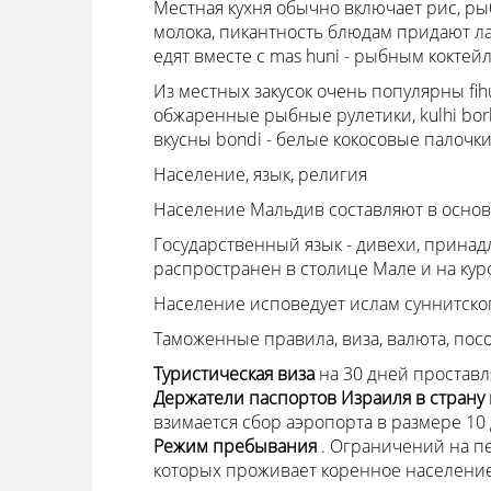
Местная кухня обычно включает рис, ры
молока, пикантность блюдам придают лай
едят вместе с mas huni - рыбным коктей
Из местных закусок очень популярны fihu
обжаренные рыбные рулетики, kulhi bo
вкусны bondi - белые кокосовые палочки
Население, язык, религия
Население Мальдив составляют в осно
Государственный язык - дивехи, принад
распространен в столице Мале и на кур
Население исповедует ислам суннитског
Таможенные правила, виза, валюта, пос
Туристическая виза
на 30 дней проставл
Держатели паспортов Израиля в страну
взимается сбор аэропорта в размере 10
Режим пребывания
. Ограничений на п
которых проживает коренное населени