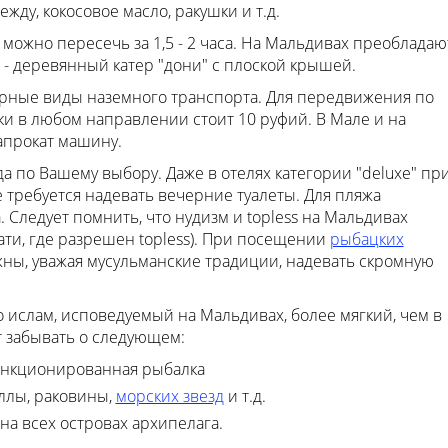
ду, кокосовое масло, ракушки и т.д.
можно пересечь за 1,5 - 2 часа. На Мальдивах преобладаю
 - деревянный катер "дони" с плоской крышей.
рные виды наземного транспорта. Для передвижения по
ки в любом направлении стоит 10 руфий. В Мале и на
апрокат машину.
а по Вашему выбору. Даже в отелях категории "deluxe" пр
требуется надевать вечерние туалеты. Для пляжа
 Следует помнить, что нудизм и topless на Мальдивах
ти, где разрешен topless). При посещении
рыбацких
ны, уважая мусульманские традиции, надевать скромную
то ислам, исповедуемый на Мальдивах, более мягкий, чем в
ет забывать о следующем:
анкционированная рыбалка
ллы, раковины,
морских звезд
и т.д.
а всех островах архипелага.