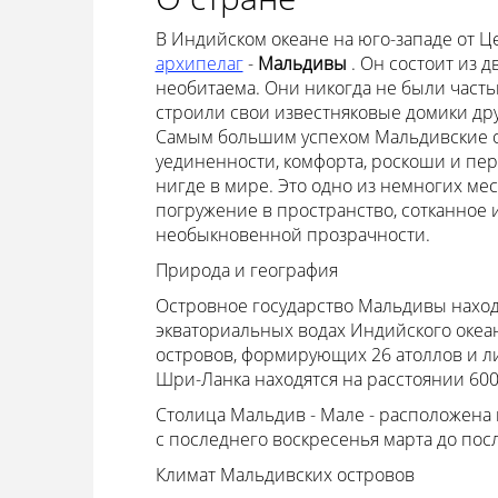
В Индийском океане на юго-западе от Ц
архипелаг
-
Мальдивы
. Он состоит из 
необитаема. Они никогда не были част
строили свои известняковые домики друг
Самым большим успехом Мальдивские ос
уединенности, комфорта, роскоши и пе
нигде в мире. Это одно из немногих мес
погружение в пространство, сотканное и
необыкновенной прозрачности.
Природа и география
Островное государство Мальдивы находи
экваториальных водах Индийского океа
островов, формирующих 26 атоллов и л
Шри-Ланка находятся на расстоянии 600 и
Столица Мальдив - Мале - расположена н
с последнего воскресенья марта до посл
Климат Мальдивских островов