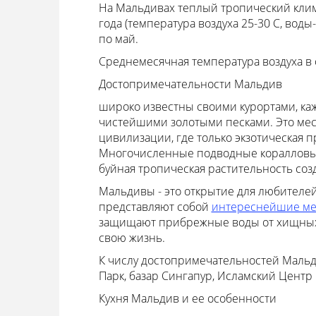
На Мальдивах теплый тропический клим
года (температура воздуха 25-30 С, воды
по май.
Среднемесячная температура воздуха в 
Достопримечательности Мальдив
широко известны своими курортами, ка
чистейшими золотыми песками. Это мест
цивилизации, где только экзотическая 
Многочисленные подводные коралловые
буйная тропическая растительность соз
Мальдивы - это открытие для любител
представляют собой
интереснейшие ме
защищают прибрежные воды от хищных р
свою жизнь.
К числу достопримечательностей Мальд
Парк, базар Сингапур, Исламский Центр
Кухня Мальдив и ее особенности