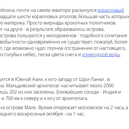
ейлона, почти на самом экваторе раскинулся
коралловый
двадцати шести коралловых атоллов, большая часть которы
ью материка. Просто мириады крохотных полипчиков
 на друге - в результате образовались острова.
трова пользуются у молодоженов - подобного сочетания
рвобытности одновременно не существует, пожалуй, более
т, где возможно чудо: полное отстранение от настоящего,
з голубых небес, песка цвета снега и
изумрудной воды
тся в Южной Азии, к юго-западу от Шри-Ланки , в
на. Мальдивский архипелаг насчитывает около 2000
ишь 202 из них заселены. Ближайшие соседи - Индия и
 700 км к северу и к югу от архипелага.
а острове Мале. Время опережает московское на 2 часа, а
еднего воскресенья октября - на 1 час.