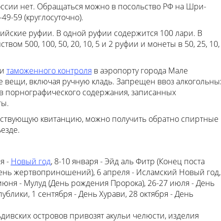
оссии нет. Обращаться можно в посольство РФ на Шри-
7-49-59 (круглосуточно).
ийские руфии. В одной руфии содержится 100 лари. В
м 500, 100, 50, 20, 10, 5 и 2 руфии и монеты в 50, 25, 10,
ии
таможенного контроля
в аэропорту города Мале
е вещи, включая ручную кладь. Запрещен ввоз алкогольны
ов порнографического содержания, записанных
ты.
тствующую квитанцию, можно получить обратно спиртные
езде.
я -
Новый год
, 8-10 января - Эйд аль Фитр (Конец поста
(День жертвоприношений), 6 апреля - Исламский Новый год,
юня - Мулуд (День рождения Пророка), 26-27 июля - День
ублики, 1 сентября - День Хурави, 28 октября - День
ьдивских островов привозят акульи челюсти, изделия