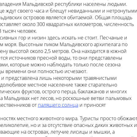
е владения Мальдивской республики населены людьми.
ще ждут своего часа и блещут невиданными и нетронутым
альдивских островов является обитаемой. Общая площадь
тавляет около 300 квадратных километров, численность
 тысяч человек.
ивных гор и низин здесь искать не стоит. Песчаные и
м моря. Высотным пиком Мальдивского архипелага по
ену высотой около 2,5 метров. Она находится в южной
ается источников пресной воды, то они представлены
ми, которые можно наблюдать только после сезона
ды времени они полностью исчезают.
я и представлена лишь некоторыми травянистыми
удолюбивое местное население также старательно
ческих фруктов, острого перца, баклажанов и многих
На Мальдивах нет лесов, но роскошные ветви пальмовых
шественников от
палящего солнца
и приносят
ностях местного животного мира. Туристы просто обожаю
великолепие, но и за отсутствие опасных диких животных и
вающие на островах, летучие лисицы и мышки, а