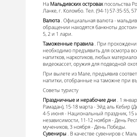
На
Мальдивских островах
посольства Р
Ланке, г. Коломбо. Тел. (94-1) 57-35-55, 5
Валюта
. Официальная валюта - мальдив
обращении находятся банкноты достоинство
5, 2 и 1 лари.
Таможенные правила
. При прохожден
необходимо предъявить для осмотра вс
напитков, наркотиков, любых материал
видеокассет, оружия для подводной охо
При вылете из Мале, предъявив соотве
напитки, отобранные на таможне при въ
Советы туристу
Праздничные и нерабочие дни
. 1 январ
Рамадан), 15-18 марта - Эйд аль Кебир 
4-5 июня - Национальный праздник, 15 и
независимости, 11-12 ноября - День Респ
мучеников, 3 ноября - День Победы.
Сувениры
. В качестве сувениров с Мал