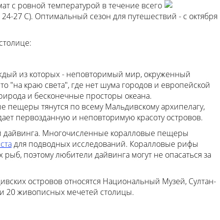
ат с ровной температурой в течение всего
- 24-27 С). Оптимальный сезон для путешествий - с октября
столице:
ждый из которых - неповторимый мир, окруженный
о "на краю света", где нет шума городов и европейской
природа и бесконечные просторы океана.
 пещеры тянутся по всему Мальдивскому архипелагу,
дает первозданную и неповторимую красоту островов.
ей дайвинга. Многочисленные коралловые пещеры
ста
для подводных исследований. Коралловые рифы
ыб, поэтому любители дайвинга могут не опасаться за
ивских островов относятся Национальный Музей, Султан-
 и 20 живописных мечетей столицы.