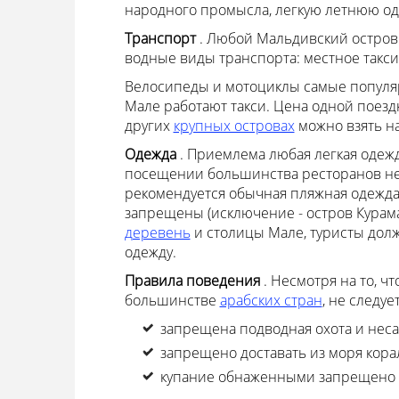
народного промысла, легкую летнюю одеж
Транспорт
. Любой Мальдивский остров 
водные виды транспорта: местное такси
Велосипеды и мотоциклы самые популя
Мале работают такси. Цена одной поезд
других
крупных островах
можно взять н
Одежда
. Приемлема любая легкая одежд
посещении большинства ресторанов не 
рекомендуется обычная пляжная одежда.
запрещены (исключение - остров Курама
деревень
и столицы Мале, туристы долж
одежду.
Правила поведения
. Несмотря на то, ч
большинстве
арабских стран
, не следу
запрещена подводная охота и нес
запрещено доставать из моря кора
купание обнаженными запрещено н