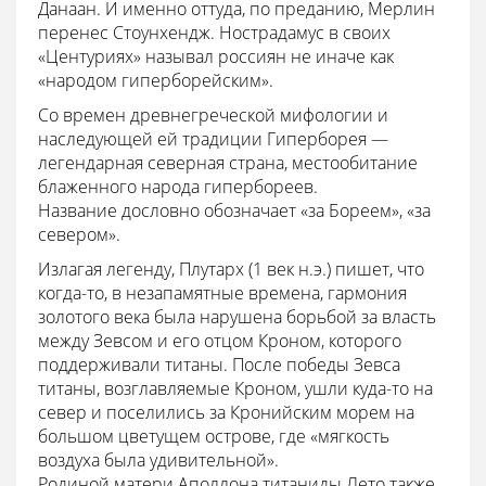
Данаан. И именно оттуда, по преданию, Мерлин
перенес Стоунхендж. Нострадамус в своих
«Центуриях» называл россиян не иначе как
«народом гиперборейским».
Со времен древнегреческой мифологии и
наследующей ей традиции Гиперборея —
легендарная северная страна, местообитание
блаженного народа гипербореев.
Название дословно обозначает «за Бореем», «за
севером».
Излагая легенду, Плутарх (1 век н.э.) пишет, что
когда-то, в незапамятные времена, гармония
золотого века была нарушена борьбой за власть
между Зевсом и его отцом Кроном, которого
поддерживали титаны. После победы Зевса
титаны, возглавляемые Кроном, ушли куда-то на
север и поселились за Кронийским морем на
большом цветущем острове, где «мягкость
воздуха была удивительной».
Родиной матери Аполлона титаниды Лето также