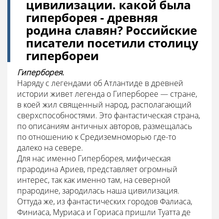
цивилизации. какой была
гиперборея - древняя
родина славян? Российские
писатели посетили столицу
гипербореи
Гиперборея.
Наряду с легендами об Атлантиде в древней
истории живет легенда о Гиперборее — стране,
в коей жил священный народ, располагающий
сверхспособностями. Это фантастическая страна,
по описаниям античных авторов, размещалась
по отношению к Средиземноморью где-то
далеко на севере.
Для нас именно Гиперборея, мифическая
прародина Ариев, представляет огромный
интерес, так как именно там, на северной
прародине, зародилась наша цивилизация.
Оттуда же, из фантастических городов Фалиаса,
Финиаса, Муриаса и Гориаса пришли Туатта де