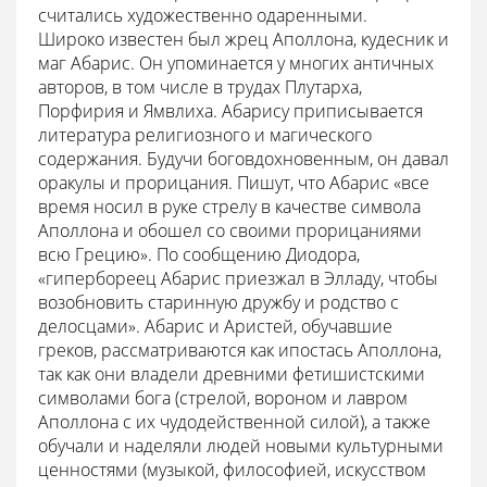
считались художественно одаренными.
Широко известен был жрец Аполлона, кудесник и
маг Абарис. Он упоминается у многих античных
авторов, в том числе в трудах Плутарха,
Порфирия и Ямвлиха. Абарису приписывается
литература религиозного и магического
содержания. Будучи боговдохновенным, он давал
оракулы и прорицания. Пишут, что Абарис «все
время носил в руке стрелу в качестве символа
Аполлона и обошел со своими прорицаниями
всю Грецию». По сообщению Диодора,
«гипербореец Абарис приезжал в Элладу, чтобы
возобновить старинную дружбу и родство с
делосцами». Абарис и Аристей, обучавшие
греков, рассматриваются как ипостась Аполлона,
так как они владели древними фетишистскими
символами бога (стрелой, вороном и лавром
Аполлона с их чудодейственной силой), а также
обучали и наделяли людей новыми культурными
ценностями (музыкой, философией, искусством