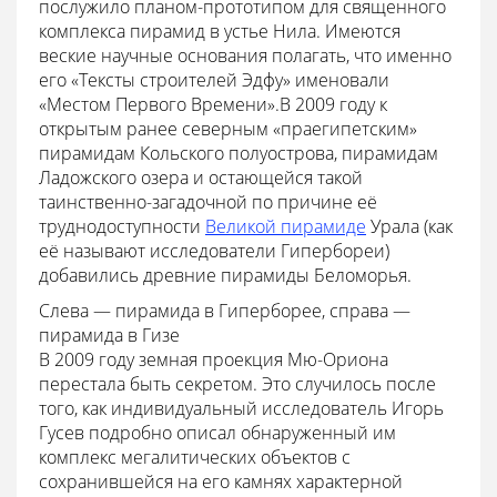
послужило планом-прототипом для священного
комплекса пирамид в устье Нила. Имеются
веские научные основания полагать, что именно
его «Тексты строителей Эдфу» именовали
«Местом Первого Времени».В 2009 году к
открытым ранее северным «праегипетским»
пирамидам Кольского полуострова, пирамидам
Ладожского озера и остающейся такой
таинственно-загадочной по причине её
труднодоступности
Великой пирамиде
Урала (как
её называют исследователи Гипербореи)
добавились древние пирамиды Беломорья.
Слева — пирамида в Гиперборее, справа —
пирамида в Гизе
В 2009 году земная проекция Мю-Ориона
перестала быть секретом. Это случилось после
того, как индивидуальный исследователь Игорь
Гусев подробно описал обнаруженный им
комплекс мегалитических объектов с
сохранившейся на его камнях характерной