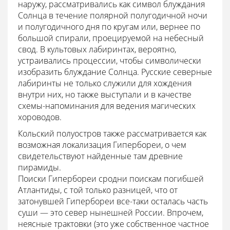
наружу, рассматривались как символ блуждания
Солнца в течение полярной полугодичной ночи
и полугодичного дня по кругам или, вернее по
большой спирали, проецируемой на небесный
свод. В культовых лабиринтах, вероятно,
устраивались процессии, чтобы символически
изобразить блуждание Солнца. Русские северные
лабиринты не только служили для хождения
внутри них, но также выступали и в качестве
схемы-напоминания для ведения магических
хороводов.
Кольский полуостров также рассматривается как
возможная локализация Гипербореи, о чем
свидетельствуют найденные там древние
пирамиды.
Поиски Гипербореи сродни поискам погибшей
Атлантиды, с той только разницей, что от
затонувшей Гипербореи все-таки осталась часть
суши — это север нынешней России. Впрочем,
неясные трактовки (это уже собственное частное