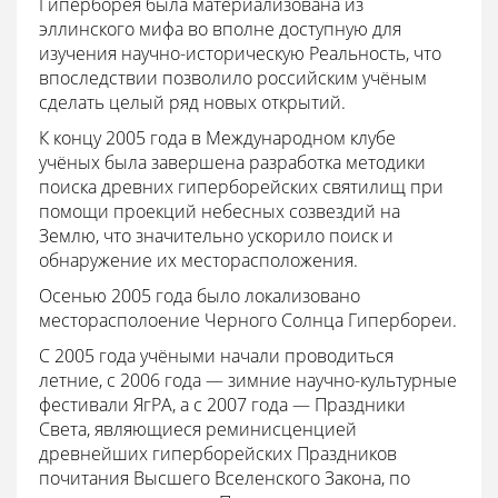
Гиперборея была материализована из
эллинского мифа во вполне доступную для
изучения научно-историческую Реальность, что
впоследствии позволило российским учёным
сделать целый ряд новых открытий.
К концу 2005 года в Международном клубе
учёных была завершена разработка методики
поиска древних гиперборейских святилищ при
помощи проекций небесных созвездий на
Землю, что значительно ускорило поиск и
обнаружение их месторасположения.
Осенью 2005 года было локализовано
месторасполоение Черного Солнца Гипербореи.
С 2005 года учёными начали проводиться
летние, с 2006 года — зимние научно-культурные
фестивали ЯгРА, а с 2007 года — Праздники
Света, являющиеся реминисценцией
древнейших гиперборейских Праздников
почитания Высшего Вселенского Закона, по