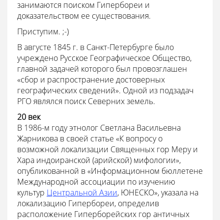
занимаются поиском Гипербореи и
доказательством ее существования.
Приступим. ;-)
В августе 1845 г. в Санкт-Петербурге было
учреждено Русское Географическое Общество,
главной задачей которого был провозглашен
«сбор и распространение достоверных
географических сведений». Одной из подзадач
РГО являлся поиск Северних земель.
20 век
В 1986-м году этнолог Светлана Васильевна
Жарникова в своей статье «К вопросу о
возможной локализации Священных гор Меру и
Хара индоиранской (арийской) мифологии»,
опубликованной в «Информационном бюллетене
Международной ассоциации по изучению
культур
Центральной Азии
, ЮНЕСКО», указала на
локализацию Гипербореи, определив
расположение Гиперборейских гор античных