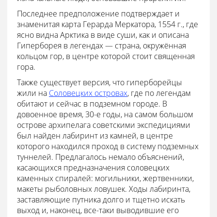
Последнее предположение подтверждает и
знаменитая карта Герарда Меркатора, 1554 г., где
ясно видна Арктика в виде суши, как и описана
Гиперборея в легендах — страна, окружённая
кольцом гор, в центре которой стоит священная
гора.
Также существует версия, что гиперборейцы
жили на
Соловецких островах
, где по легендам
обитают и сейчас в подземном городе. В
довоенное время, 30-е годы, на самом большом
острове архипелага советскими экспедициями
был найден лабиринт из камней, в центре
которого находился проход в систему подземных
туннелей. Предлагалось немало объяснений,
касающихся предназначения соловецких
каменных спиралей: могильники, жертвенники,
макеты рыболовных ловушек. Ходы лабиринта,
заставляющие путника долго и тщетно искать
выход и, наконец, все-таки выводившие его