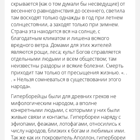
скрывается (как о том думали бы несведущие) от
весеннего равноденствия до осеннего, светила
там восходят только однажды в год при летнем
солнцестоянии, а заходят только при зимнем.
Страна эта находится вся на солнце, с
благодатным климатом и лишена всякого
вредного ветра. Домами для этих жителей
являются рощи, леса; культ Богов справляется
отдельными людьми и всем обществом; там
неизвестны раздоры и всякие болезни. Смерть
приходит там только от пресыщения жизнью. «. .
. » Нельзя сомневаться в существовании этого
народа».
Гиперборейцы были для древних греков не
мифологическим народом, а вполне
конкретными людьми, с которыми у них были
живые связи и контакты. Гипербореи наряду с
эфиопами, феаками, лотофагами, относились к
числу народов, близких к богам и любимых ими.
Так же как их покровитель Аполлон, гипербореи