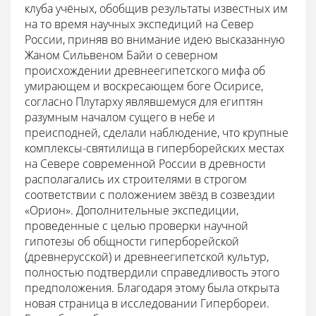
клуба учёных, обобщив результаты известных им
на то время научных экспедиций на Север
России, приняв во внимание идею высказанную
Жаном Сильвеном Байи о северном
происхождении древнеегипетского мифа об
умирающем и воскресающем боге Осирисе,
согласно Плутарху являвшемуся для египтян
разумным началом сущего в небе и
преисподней, сделали наблюдение, что крупные
комплексы-святилища в гиперборейских местах
на Севере современной России в древности
располагались их строителями в строгом
соответствии с положением звёзд в созвездии
«Орион». Дополнительные экспедиции,
проведенные с целью проверки научной
гипотезы об общности гиперборейской
(древнерусской) и древнеегипетской культур,
полностью подтвердили справедливость этого
предположения. Благодаря этому была открыта
новая страница в исследовании Гипербореи.