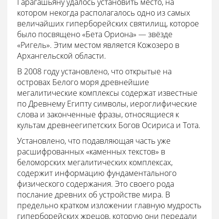
Гарагашьяну удалось установить место, на
котором некогда располагалось одно из самых
величайших гиперборейских святилищ, которое
было посвящено «Бета Ориона» — звёзде
«Ригель». Этим местом является Кожозеро в
Архангельской области.
В 2008 году установлено, что открытые на
островах Белого моря древнейшие
мегалитические комплексы содержат известные
по Древнему Египту символы, иероглифические
слова и законченные фразы, относящиеся к
культам древнеегипетских Богов Осириса и Тота.
Установлено, что подавляющая часть уже
расшифрованных «каменных текстов» в
беломорских мегалитических комплексах,
содержит информацию фундаментального
физического содержания. Это своего рода
послание древних об устройстве мира. В
предельно кратком изложении главную мудрость
гиперборейских жрецов, которую они передали