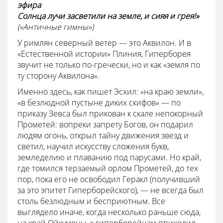
эфира
Солнца лучи засветили на земле, и сияя и грея!»
(«Античные гимны»)
У римлян северный ветер — это Аквилон. И в
«Естественной истории» Плиния, Гиперборея
звучит не только по-гречески, но и как «земля по
ту сторону Аквилона».
Именно здесь, как пишет Эсхил: «на краю земли»,
«в безлюдной пустыне диких скифов» — по
приказу Зевса был прикован к скале непокорный
Прометей: вопреки запрету Богов, он подарил
людям огонь, открыл тайну движения звезд и
светил, научил искусству сложения букв,
земледелию и плаванию под парусами. Но край,
где томился терзаемый орлом Прометей, до тех
пор, пока его не освободил Геракл (получивший
за это эпитет Гиперборейского), — не всегда был
столь безлюдным и бесприютным. Все
выглядело иначе, когда несколько раньше сюда,