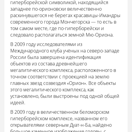
гиперборейской символикой, находящийся
западнее по-орионовски величественно
раскинувшегося не берегах красавицы-Имандры
современного города Мончегорска — то есть в
том самом месте, где по-гиперборейски и
следовало располагаться земной Мю-Ориона.
В 2009 году исследователями из
Международного клуба учёных на северо-западе
России была завершена идентификация
объектов из состава древнейшего
мегалитического комплекса, расположенного в
точном соответствии с проекцией на землю
главных звезд созвездия «Орион». Все объекты
этого мегалитического комплекса, как
установлено, были выстроены под одной общей
идеей.
В 2009 году в величественном беломорском
гиперборейском комплексе, названном его
открывателями северным Дуат-н-Ба, найдено
большое каменное изображение головы, с