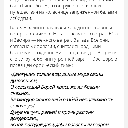
была Гиперборея, в которую он совершал
путешествия на колеснице запряженной белыми
лебедями.
Бореем эллины называли холодный северный
ветер, в отличие от Нота — влажного ветра с Юга
и Зефира — нежного ветра с Запада. Все они,
согласно мифологии, считались родными
братьями, рожденными от отца звезд — Астрея и
его супруги, богини утренней зари — Эос. Борею
посвящен орфический гимн:
«Движущий толщи воздушные мира своим
дуновеньем,
О леденящий Борей, явись же из Фракии
снежной,
Влажнодорожного неба разбей неподвижность
сплошную!
Дунув на тучи, развей и прочь разгони
дождеродиц,
Ясной погодой даря, дабы радостным взором