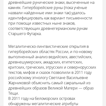
древнейшие рунические знаки, высеченные на
камнях. Гиперборейские руны (пока учёные
назвали найденные ими знаки так) удалось
идентифицировать как вариант письменности
при помощи известных ныне знаков,
соответствующих древнегерманским рунам
Старшего Футарка.
Мегалитическо-лингвистические открытия в
гиперборейских областях России, и по-новому
выполненный анализ ведийских, авестийских,
древнешумерских, аккадских, египетских,
критских, греческих, этрусских и севернорусских
текстов, мифов и сказок позволили в 2011 году
российскому этнологу Светлане Васильевне
Жарниковой объяснить самый сакральный из
древнейших образов Великой Матери — образ
Тёщи.
В 2011 году на беломорских островах
обнаружены мегалитические атрибуты