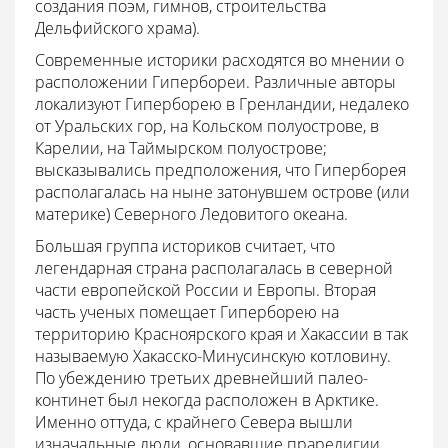
создания поэм, гимнов, строительства
Дельфийского храма).
Современные историки расходятся во мнении о
расположении Гипербореи. Различные авторы
локализуют Гиперборею в Гренландии, недалеко
от Уральских гор, на Кольском полуострове, в
Карелии, на Таймырском полуострове;
высказывались предположения, что Гиперборея
располагалась на ныне затонувшем острове (или
материке) Северного Ледовитого океана.
Большая группа историков считает, что
легендарная страна располагалась в северной
части европейской России и Европы. Вторая
часть ученых помещает Гиперборею на
территорию Красноярского края и Хакассии в так
называемую Хакасско-Минусинскую котловину.
По убеждению третьих древнейший палео-
континет был некогда расположен в Арктике.
Именно оттуда, с крайнего Севера вышли
изначальные люди, основавшие прарелигии.