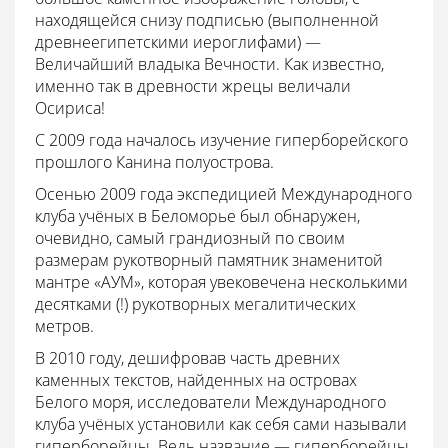
находящейся снизу подписью (выполненной
древнеегипетскими иероглифами) —
Величайший владыка Вечности. Как известно,
именно так в древности жрецы величали
Осириса!
С 2009 года началось изучение гиперборейского
прошлого Канина полуострова.
Осенью 2009 года экспедицией Международного
клуба учёных в Беломорье был обнаружен,
очевидно, самый грандиозный по своим
размерам рукотворный памятник знаменитой
мантре «АУМ», которая увековечена несколькими
десятками (!) рукотворных мегалитических
метров.
В 2010 году, дешифровав часть древних
каменных текстов, найденных на островах
Белого моря, исследователи Международного
клуба учёных установили как себя сами называли
гиперборейцы. Ведь название — гиперборейцы