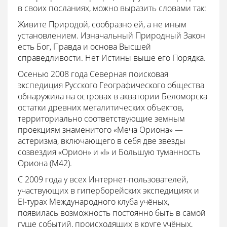
в своих посланиях, можно выразить словами так:
Живите Природой, сообразно ей, а не иным
установлением. Изначальный Природный Закон
есть Бог, Правда и основа Высшей
справедливости. Нет Истины выше его Порядка.
Осенью 2008 года Северная поисковая
экспедиция Русского Географического общества
обнаружила на островах в акватории Беломорска
остатки древних мегалитических объектов,
территориально соответствующие земным
проекциям знаменитого «Меча Ориона» —
астеризма, включающего в себя две звезды
созвездия «Орион» и «I» и Большую туманность
Ориона (М42).
С 2009 года у всех Интернет-пользователей,
участвующих в гиперборейских экспедициях и
EI-турах Международного клуба учёных,
появилась возможность постоянно быть в самой
гуще событий, происходящих в круге учёных,