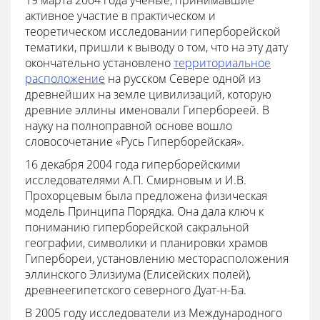
19 марта 2004 года учёные, принимавшие
активное участие в практическом и
теоретическом исследовании гиперборейской
тематики, пришли к выводу о том, что на эту дату
окончательно установлено
территориальное
расположение
на русском Севере одной из
древнейших на земле цивилизаций, которую
древние эллины именовали Гипербореей. В
науку на полноправной основе вошло
словосочетание «Русь Гиперборейская».
16 декабря 2004 года гиперборейскими
исследователями А.П. Смирновым и И.В.
Прохорцевым была предложена физическая
модель Принципа Порядка. Она дала ключ к
пониманию гиперборейской сакральной
географии, символики и планировки храмов
Гипербореи, установлению месторасположения
эллинского Элизиума (Елисейских полей),
древнеегипетского северного Дуат-н-Ба.
В 2005 году исследователи из Международного