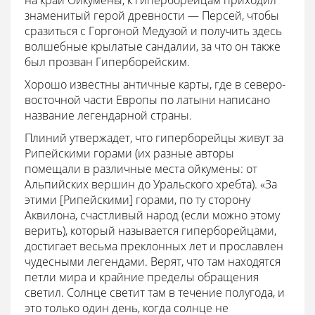
на край Ойкумены, к гиперборейцам приходил
знаменитый герой древности — Персей, чтобы
сразиться с Горгоной Медузой и получить здесь
волшебные крылатые сандалии, за что он также
был прозван Гиперборейским.
Хорошо известны античные карты, где в северо-
восточной части Европы по латыни написано
название легендарной страны.
Плиний утвержадет, что гиперборейцы живут за
Рипейскими горами (их разные авторы
помещали в различные места ойкумены: от
Альпийских вершин до Уральского хребта). «За
этими [Рипейскими] горами, по ту сторону
Аквилона, счастливый народ (если можно этому
верить), который называется гиперборейцами,
достигает весьма преклонных лет и прославлен
чудесными легендами. Верят, что там находятся
петли мира и крайние пределы обращения
светил. Солнце светит там в течение полугода, и
это только один день, когда солнце не