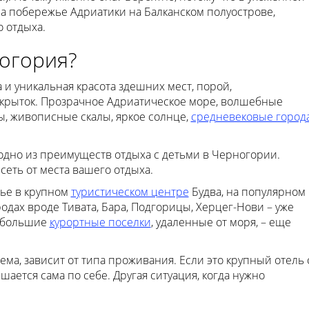
а побережье Адриатики на Балканском полуострове,
 отдыха.
огория?
и уникальная красота здешних мест, порой,
крыток. Прозрачное Адриатическое море, волшебные
ы, живописные скалы, яркое солнце,
средневековые город
одно из преимуществ отдыха с детьми в Черногории.
исеть от места вашего отдыха.
ье в крупном
туристическом центре
Будва, на популярном
родах вроде Тивата, Бара, Подгорицы, Херцег-Нови – уже
небольшие
курортные поселки
, удаленные от моря, – еще
тема, зависит от типа проживания. Если это крупный отель 
ается сама по себе. Другая ситуация, когда нужно