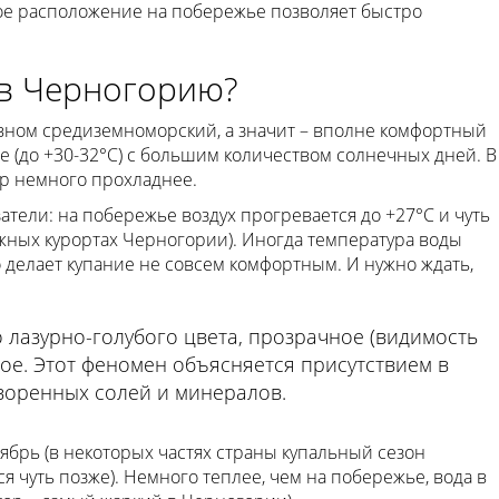
ное расположение на побережье позволяет быстро
 в Черногорию?
вном средиземноморский, а значит – вполне комфортный
ое (до +30-32°С) с большим количеством солнечных дней. В
ор немного прохладнее.
атели: на побережье воздух прогревается до +27°С и чуть
южных курортах Черногории). Иногда температура воды
о делает купание не совсем комфортным. И нужно ждать,
лазурно-голубого цвета, прозрачное (видимость
стое. Этот феномен объясняется присутствием в
воренных солей и минералов.
ябрь (в некоторых частях страны купальный сезон
ся чуть позже). Немного теплее, чем на побережье, вода в