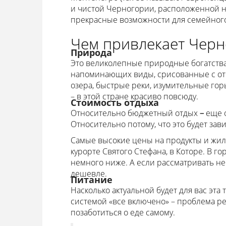
и чистой Черногории, расположенной н
прекрасные возможности для семейного
Чем привлекает Черн
Природа
Это великолепные природные богатства 
напоминающих виды, срисованные с от
озера, быстрые реки, изумительные гор
– в этой стране красиво повсюду.
Стоимость отдыха
Относительно бюджетный отдых
–
еще 
Относительно потому, что это будет зав
Самые высокие цены на продукты и жил
курорте Святого Стефана, в Которе. В го
немного ниже. А если рассматривать 
дешевле.
Питание
Насколько актуальной будет для вас эта 
системой «все включено» – проблема реш
позаботиться о еде самому.