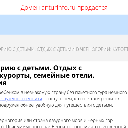
Домен anturinfo.ru продается
РИЮ С ДЕТЬМИ. ОТДЫХ С ДЕТЬМИ В ЧЕРНОГОРИИ: КУРОРТ
рию с детьми. Отдых с
курорты, семейные отели.
ия
ребенком в незнакомую страну без пакетного тура немного
е путешественники
советуют тем, кто все-таки решился
 подружелюбнее, удобную для путешествия с детьми,
ерногория или страна лазурного моря и черных гор
). Почему именно она? Вероятно, потому что в ухоженной