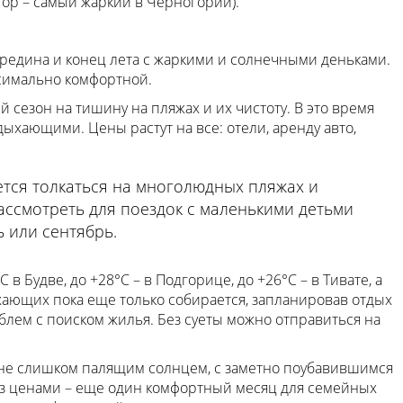
отор – самый жаркий в Черногории).
редина и конец лета с жаркими и солнечными деньками.
ксимально комфортной.
й сезон на тишину на пляжах и их чистоту. В это время
хающими. Цены растут на все: отели, аренду авто,
ется толкаться на многолюдных пляжах и
ассмотреть для поездок с маленькими детьми
 или сентябрь.
 в Будве, до +28°С – в Подгорице, до +26°С – в Тивате, а
хающих пока еще только собирается, запланировав отдых
блем с поиском жилья. Без суеты можно отправиться на
 не слишком палящим солнцем, с заметно поубавившимся
из ценами – еще один комфортный месяц для семейных