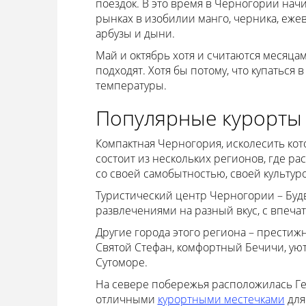
поездок. В это время в Черногории нач
рынках в изобилии манго, черника, ежев
арбузы и дыни.
Май и октябрь хотя и считаются месяца
подходят. Хотя бы потому, что купаться 
температуры.
Популярные курорты
Компактная Черногория, исколесить кот
состоит из нескольких регионов, где р
со своей самобытностью, своей культур
Туристический центр Черногории – Будв
развлечениями на разный вкус, с впеч
Другие города этого региона – прести
Святой Стефан, комфортный Бечичи, ую
Сутоморе.
На севере побережья расположилась Г
отличными
курортными местечками
для