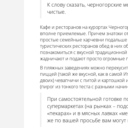
К слову сказать, черногорские 
чистые.
Кафе и ресторанов на курортах Черного
вполне приемлемые. Причем знатоки о
простые семейные харчевни подальше о
туристических ресторанов обед в них о
познакомиться с вкусной традиционной 
жадничают и подают просто огромные 
В пляжных заведениях можно перекуси
пиццей (такой же вкусной, как в самой 
двоих) чевапчичи с питой и картошкой
(пирог из тонкого теста с разными начин
При самостоятельной готовке п
супермаркетах (на рынках – под
«пекарах» и в мясных лавках «м
же по вашей просьбе вам могут 