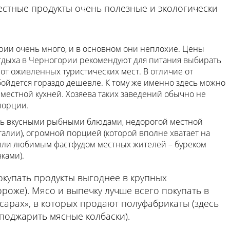
местные продукты очень полезные и экологически
рии очень много, и в основном они неплохие. Цены
тдыха в Черногории рекомендуют для питания выбирать
т оживленных туристических мест. В отличие от
бойдется гораздо дешевле. К тому же именно здесь можно
местной кухней. Хозяева таких заведений обычно не
порции.
ть вкусными рыбными блюдами, недорогой местной
Италии), огромной порцией (которой вполне хватает на
 или любимым фастфудом местных жителей – буреком
ками).
окупать продукты выгоднее в крупных
ороже). Мясо и выпечку лучше всего покупать в
есарах», в которых продают полуфабрикаты (здесь
поджарить мясные колбаски).