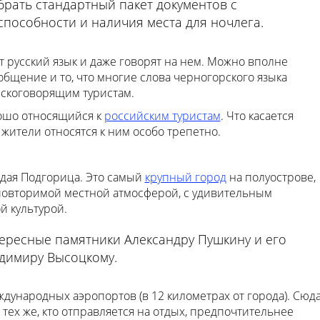
брать стандартный пакет документов с
пособности и наличия места для ночлега.
русский язык и даже говорят на нем. Можно вполне
общение и то, что многие слова черногорского языка
сскоговорящим туристам.
ошо относящийся к
российским туристам
. Что касается
 жители относятся к ним особо трепетно.
дая Подгорица. Это самый
крупный город
на полуострове,
повторимой местной атмосферой, с удивительным
й культурой.
тересные памятники Александру Пушкину и его
димиру Высоцкому.
ждународных аэропортов (в 12 километрах от города). Сюд
тех же, кто отправляется на отдых, предпочтительнее