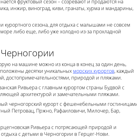
инается фруктовый сезон – созревают и продаются на
ика, инжир, виноград, киви, гранаты, хурма и мандарины,
ми курортного сезона, для отдыха с малышами не совсем
в море либо еще, либо уже холодно из-за прохладной
 Черногории
орую на машине можно из конца в конец за один день,
асположены десятки уникальных
морских курортов
, каждый
ой, достопримечательностями, природой и пляжами.
анская Ривьера с главным курортом страны Будвой с
атляющей архитектурой и замечательными пляжами.
жный черногорский курорт с фешенебельными гостиницам
тный Петровац, Пржно, Рафаиловичи, Милочер, Бар,
ерцегновская Ривьера с потрясающей природой и
 отдыха с детьми в Черногории в Герцег-Нови.