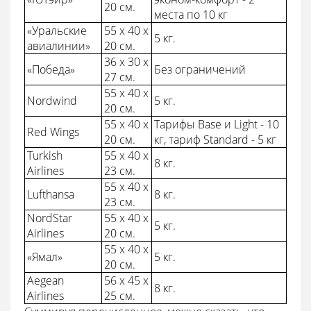
20 см.
места по 10 кг
«Уральские
55 x 40 x
5 кг.
авиалинии»
20 см.
36 x 30 x
«Победа»
Без ограничений
27 см.
55 х 40 х
Nordwind
5 кг.
20 см.
55 x 40 x
Тарифы Base и Light - 10
Red Wings
20 см.
кг, тариф Standard - 5 кг
Turkish
55 x 40 x
8 кг.
Airlines
23 см.
55 x 40 x
Lufthansa
8 кг.
23 см.
NordStar
55 х 40 х
5 кг.
Airlines
20 см.
55 х 40 х
«Ямал»
5 кг.
20 см.
Aegean
56 x 45 x
8 кг.
Airlines
25 см.