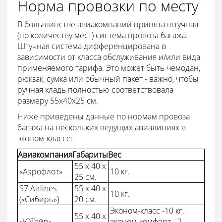
Норма провозки по месту
В большинстве авиакомпаний принята штучная
(по количеству мест) система провоза багажа.
Штучная система дифференцирована в
зависимости от класса обслуживания и/или вида
применяемого тарифа. Это может быть чемодан,
рюкзак, сумка или обычный пакет - важно, чтобы
ручная кладь полностью соответствовала
размеру 55х40х25 см.
Ниже приведены данные по нормам провоза
багажа на нескольких ведущих авиалиниях в
эконом-классе:
Авиакомпания
Габариты
Вес
55 x 40 x
«Аэрофлот»
10 кг.
25 см.
S7 Airlines
55 x 40 x
10 кг.
(«Сибирь»)
20 см.
Эконом-класс -10 кг,
55 x 40 x
«ЮТэйр»
эконом-комфорт - 2