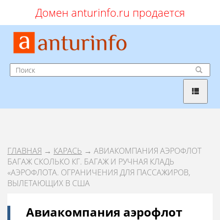
Домен anturinfo.ru продается
ГЛАВНАЯ
→
КАРАСЬ
→ АВИАКОМПАНИЯ АЭРОФЛОТ
БАГАЖ СКОЛЬКО КГ. БАГАЖ И РУЧНАЯ КЛАДЬ
«АЭРОФЛОТА. ОГРАНИЧЕНИЯ ДЛЯ ПАССАЖИРОВ,
ВЫЛЕТАЮЩИХ В США
Авиакомпания аэрофлот