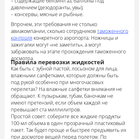
– содержащие бензин/газ, баллоны под
давлением (дезодоранты, увы);
– консервы, мясные и рыбные.
Впрочем, эти требования не столько
авиакомпании, сколько сотрудников
таможенного
контроля
конкретного аэропорта. Ножницы и
зажигалки могут «не заметить», а могут
забраковать на этапе прохождения таможенного
досмотра.
Правила перевозки жидкостей
Как быть с зубной пастой, лосьоном для лица,
влажными салфетками, которые должны быть
под рукой особенно при многочасовых
перелетах? На влажные салфетки внимания не
обращают. К пузырькам, тубам, баночкам не
имеют претензий, если объем каждой не
превышает ста миллилитров.
Простой совет: соберите все жидкие продукты
100-мл объема в один прозрачный пластиковый
пакет. Так будет проще и быстрее предъявить их
при досмотре вещей перед полетом. По