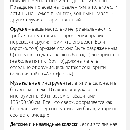
получить бесплатное место дополнительно.
Правда, не по всем направлениям, а только если
летишь на Пхукет, в Бангкок, Хошимин, Мале. В
других случаях – тариф платный.
Оружие
– вещь настолько нетривиальная, что
требует внимательного прочтения правил
перевозки оружия теми, кто его везет. Если
коротко, то а) оружие должно быть разряженным;
б) его можно сдать только в багаж; в) боеприпасы
(не более пяти кг брутто) должны лететь
отдельно от оружия. (Как летают секьюрити –
большая тайна «Аэрофлота»).
Музыкальные инструменты
летят и в салоне, и в
багажном отсеке. В салоне допускаются
инструменты 80 кг весом с габаритами
135*50*30 см. Все, что сверх, оформляется как
бесплатный/сверхнормативный багаж, и тарифы
соответствующие.
Детские и инвалидные коляски
, если это личная