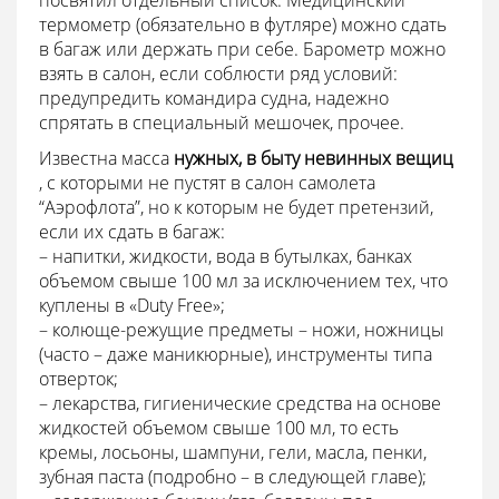
посвятил отдельный список. Медицинский
термометр (обязательно в футляре) можно сдать
в багаж или держать при себе. Барометр можно
взять в салон, если соблюсти ряд условий:
предупредить командира судна, надежно
спрятать в специальный мешочек, прочее.
Известна масса
нужных, в быту невинных вещиц
, с которыми не пустят в салон самолета
“Аэрофлота”, но к которым не будет претензий,
если их сдать в багаж:
– напитки, жидкости, вода в бутылках, банках
объемом свыше 100 мл за исключением тех, что
куплены в «Duty Free»;
– колюще-режущие предметы – ножи, ножницы
(часто – даже маникюрные), инструменты типа
отверток;
– лекарства, гигиенические средства на основе
жидкостей объемом свыше 100 мл, то есть
кремы, лосьоны, шампуни, гели, масла, пенки,
зубная паста (подробно – в следующей главе);