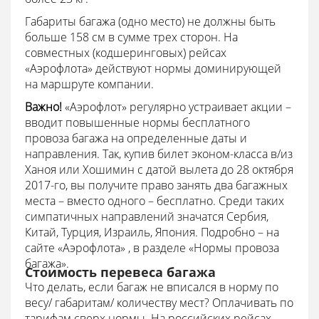
Габариты багажа (одно место) не должны быть
больше 158 см в сумме трех сторон. На
совместных (кодшеринговых) рейсах
«Аэрофлота» действуют нормы доминирующей
на маршруте компании.
Важно!
«Аэрофлот» регулярно устраивает акции –
вводит повышенные нормы бесплатного
провоза багажа на определенные даты и
направления. Так, купив билет эконом-класса в/из
Ханоя или Хошимин с датой вылета до 28 октября
2017-го, вы получите право занять два багажных
места – вместо одного – бесплатно. Среди таких
симпатичных направлений значатся Сербия,
Китай, Турция, Израиль, Япония. Подробно – на
сайте «Аэрофлота» , в разделе «Нормы провоза
багажа».
Стоимость перевеса багажа
Что делать, если багаж не вписался в норму по
весу/ габаритам/ количеству мест? Оплачивать по
тарифам сверх нормы. На российских рейсах