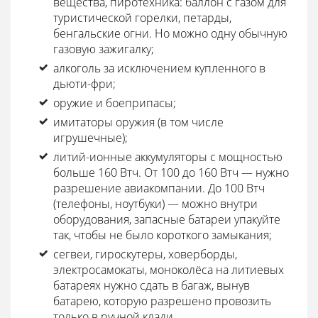
вещества, пиротехника: баллон с газом для
туристической горелки, петарды,
бенгальские огни. Но можно одну обычную
газовую зажигалку;
алкоголь за исключением купленного в
дьюти-фри;
оружие и боеприпасы;
имитаторы оружия (в том числе
игрушечные);
литий-ионные аккумуляторы с мощностью
больше 160 Втч. От 100 до 160 Втч — нужно
разрешение авиакомпании. До 100 Втч
(телефоны, ноутбуки) — можно внутри
оборудования, запасные батареи упакуйте
так, чтобы не было короткого замыкания;
сегвеи, гироскутеры, ховерборды,
электросамокаты, моноколёса на литиевых
батареях нужно сдать в багаж, вынув
батарею, которую разрешено провозить
только в ручной клади.