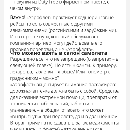
– покупки из Duty Free в фирменном пакете, с
чеком внутри.
Важно!
«Аэрофлот» практикует кодшеринговые
рейсы, то есть совместные с другими
авиакомпаниями (российскими и зарубежными).
И на отрезке пути, который обслуживает
компания-партнер, могут действовать его
правила перевозки, а не «Аэрофлота».
Что можно взять в салон самолета
Разрешено все, что не запрещено (о запретах – в
следующей главке). Но есть нюансы. К примеру,
лекарства, таблетки – любые? Или тонометр с
градусником – можно?
«Аэрофлот» акцентирует внимание пассажиров:
дорожная аптечка должна быть с собой. Средства
для оказания экстренной помощи, препараты от
хронических заболеваний, таблетки от
укачивания, – в общем, от всего, что может
«выпрыгнуть» при перелете, да и в дальнейшем.
Вторая причина не сдавать в багаж медикаменты
(как и цветы, и фрукты) – это очень низкие